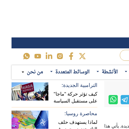
محاصرة روسيا:
لماذا يستهدف حلف
دة. يأتي هذا
الناتو تعزيز وجوده في
سعي الحكومة
منطقة القوقاز؟
حرب تجارية:
سرائيل تواجه
الأنشطة
الوسائط المتعددة
من نحن
المسارات المحتملة
للخلافات الاقتصادية بين
الصين وأوروبا
ة بين الساسة
اقرأ ايضاً
أولويات "بيرنهام":
في مؤشر لافت على تصاعُد الأزمة السياسية في إسرائيل، تظاهر مساء السبت 14 يناير
السياسات المحتملة
سات الحكومة
للحكومة البريطانية
ة نتنياهو في
الجديدة
تكلفة "بريكست":
لماذا تتصاعد دعوات