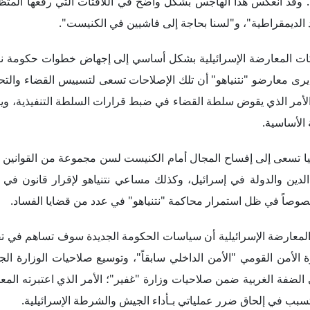
فة الغربية ضمن صلاحيات وزارة "غفير"؛ الأمر الذي اعتبرته المع
ب في إلحاق ضرر عملياتي بـأداء الجيش والشرطة الإسرائيلية.
ير من الدوائر الإسرائيلية من تسبُب سياسات الحكومة الجديدة – لا 
ع الولايات المتحدة الأمريكية، وتعرض إسرائيل لضغوط وربما لعُزلة 
الفترة الماضية مع عدد من الدول العربية، وتوجهه لتوقيع المزيد من الا
ُهدد بتراجُع التقارب مع الدول العربية التي تحسنت معها العلاقات مؤخر
لاستقطاب في الداخل الإسرائيلي، مع سعي اليمين المتطرف لإضفاء ال
مستوطنات وشرعنة القائم منها، والتوجُه لتغيير الوضع القائم في ال
ة المنظومة القضائية، وربما الإعلامية، بما يتماشى مع هذا التوجه ا
السنوات القادمة.