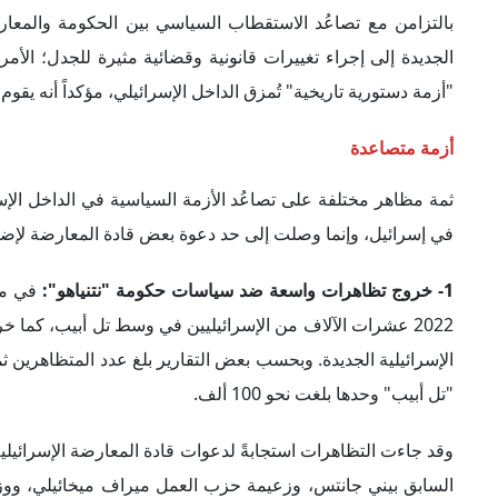
وقد جاءت التظاهرات استجابةً لدعوات قادة المعارضة الإسرائيلي
السابق بيني جانتس، وزعيمة حزب العمل ميراف ميخائيلي، ووزيرة
بالإضافة إلى عدد من الأعضاء السابقين في الكنيست الإسرائيلي.
ضد حكومة نتنياهو، ومن المتوقع أن تستمر تلك التظاهرات في الف
2- تصاعُد التوترات مع المؤسسات القضائية في إسرائيل:
تشهد ا
الذي لم يقتصر على الاتهامات المتبادلة بين الحكومة والمعارض
"إصلاحات في النظام القضائي والقانوني"؛ الأمر الذي دفع رئيسة 
خطوات الحكومة الجديدة بمنزلة خطة "لسحق نظام العدالة وتوجيه
كما انتقدت "حايوت" بشدة التغييرات المخطط لها من قبل حكومة ن
يهدف إلى "تسييس كامل لتعيين القضاة في إسرائيل"؛ وذلك عن 
ورأت "حايوت" أن تلك الخطوات تمثل "ضربة قاضية" للهوية الديم
الدفاع السابق "بيني جانتس" إلى التحذير من سير البلاد نحو الحرب ا