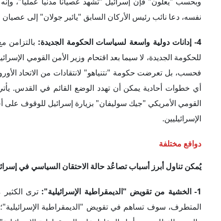
المتطرف، سوف تساهم في تقويض "الديمقراطية الإسرائيلية"؛ ح
واليمين للتظاهر من أجل الحفاظ على الديمقراطية الإسرائيلي
كان الشعار الأكثر انتشاراً "ديمقراطية ديمقراطية"، و"بيبي لا ي
2- القلق من تسييس وشخصنة القضاء في إسرائيل:
تهدف تحركا
ما يُطلق عليه "خطة إصلاح" الجهاز القضائي في إسرائيل؛ حيث 
القضاة وإعطاء الكنيست "شيكاً على بياض" لتمرير التشريعات؛
المحكمة العليا لإلغاء القوانين التي تُعتبَر أنها تنتهك الحقوق المدني
ويبدو أن خطوات نتنياهو الخاصة بالحد من سلطات المحكمة العلي
تعترض عليها المحكمة، ولا سيما القوانين الخاصة بالعلاقة بين
بمقتضاه إعفاء رئيس الحكومة والوزراء والنواب من المحاكمة، خ
3- التحذير من إلحاق ضرر عملياتي بأداء الجيش والشرطة:
ترى ا
والشرطة الإسرائيليين، لا سيما بعد تولي "إيتمار بن غفير" وزار