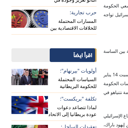
عودة بريطانيا إلى الاتحاد
ع الإسرائيلي
الأوروبي؟
إيهود باراك،
تعقيدات الساحل:
اهرات الضخمة
دلالات استئناف العلاقات
الدبلوماسية بين الجزائر
ومالي
اشق الداخلي،
نياهو لإجراء
مة، مُعتبرةً
 اللجنة إنما
كمة العليا.
إسرائيل وزير
النحو.