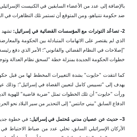
3
– حديث عن عصيان مدني مُحتمل في إسرائيل:
في خطوة جديدة
الأركان الإسرائيلي السابق، تخلي عدد من ضباط الاحتياط في 
وبحسب "يعلون" فإن إسرائيل "تشهد عصياناً مدنياً عملياً"، وإنه
نفسه، دعا نائب رئيس الأركان السابق "يائير جولان" إلى عصيان 
4- إدانات دولية واسعة لسياسات الحكومة الجديدة:
بالتزامن مع
للحكومة الجديدة، لا سيما بعد اقتحام وزير الأمن القومي الإسرائ
فحسب، بل تعرضت حكومة "نتنياهو" لانتقادات من الاتحاد الأوروب
أي خطوات أحادية يمكن أن تهدد الوضع القائم في القدس. يأتي ه
القومي الأمريكي "جيك سوليفان" بزيارة إسرائيل للوقوف على أ
الإسرائيليين.
دوافع مختلفة
يُمكن تناول أبرز أسباب تصاعُد حالة الاحتقان السياسي في إسرائي
1- الخشية من تقويض "الديمقراطية الإسرائيلية":
ترى الكثير 