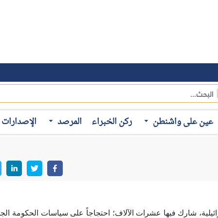
لية، شارك فيها عشرات الآلاف؛ احتجاجاً على سياسات الحكومة الجدي
ارضة في إسرائيل، ودخول المنظومة القضائية على خط الأزمة، مع 
ر الذي دفع الرئيس الإسرائيلي يتسحاق هرتسوج، إلى التحذير من أن إ
عين على واشنطن
ركن الخبراء
المرصد
الإصدارات
م بوساطة بين الأطراف المعنية.
ائيلي، التي لم تُعد تقتصر على التراشق الخطابي والاتهامات المتبادل
اب شامل في إسرائيل؛ وذلك على النحو التالي:
ما خرجت تظاهرات أخرى في القدس وحيفا؛ حيث يرفض المتظاهرون سيا
انين ألفاً، بينما أشارت تقارير أخرى إلى أن أعداد المتظاهرين ضد حكوم