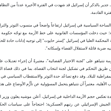
 تعكس حجم الأزمة الداخلية في إسرائيل، أعلن موشيه يعلون وزير ا
الجيش الإسرائيلي عن رتبهم العسكرية؛ احتجاجاً على سياسات الحكو
 لم "لم يتبق إلا أن يرفض أولياء الأمور إرسال أولادهم إلى المدارس"
مدني شامل؛ احتجاجاً على إجراءات حكومة نتنياهو.
 الأزمة السياسية الحادة في الداخل الإسرائيلي، تصاعدت حدة الانتقا
يلي "إيتمار بن غفير" ساحات المسجد الأقصى. ولم تقتصر الإدانات على ا
ي والحكومة الألمانية التي وصفت خطوة "بن غفير" بالاستفزازية، محذ
ذا فيما يُتوقع أن يقوم وزير الخارجية الأمريكي "أنتوني بلينكن" و
جندة الحكومة الجديدة، وسط مخاوف أمريكية من التوجهات المتطرفة ل
ل؛ وذلك على النحو التالي:
من الاتجاهات في إسرائيل أن سياسات الحكومة الجديدة، التي يُهيمن 