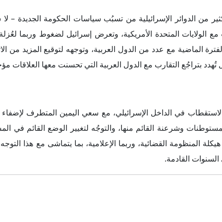
TwoFour54، منطقة ياس الإبداعية، المبنى
2، أبوظبي
ص.ب 769640 أبوظبى، إ.ع.م.
97126666937+
info@interregional.com