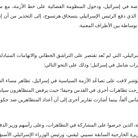
ة، الذين حرصوا على المشاركة في التظاهرات، وعلى رأسهم وزير الدفا
 الخارجية السابقة تسيبي ليفني، ورئيس الوزراء الإسرائيلي الأسبق 
 جدير بالذكر أن إسرائيل قد شهدت في الفترة الأخيرة عدداً من التظ
ترة القادمة.
لساحة السياسية في إسرائيل ارتفاعاً واضحاً في منسوب التوتر والتر
ة؛ حيث دخلت المؤسسات القانونية على خط الأزمة مع توجُه حكومة نت
المحكمة العليا في إسرائيل "إستر حايوت" إلى توجيه إدانات حادة للحكو
 ضربة قاتلة لاستقلال القضاء وإسكاته".
تنياهو على "لجنة الاختيار القضائية"، معتبرةً أن إجراء تعديلات على
طريق التحكم في تشكيل لجنة انتخاب القضاة، بما في ذلك قضاة المح
قراطية للبلاد. وقد دفع تصاعُد حدة التوتر والاستقطاب السياسي في 
لأهلية، معتبراً أن نتنياهو يتحمل المسؤولية عن تأزُّم الأوضاع على هذا 