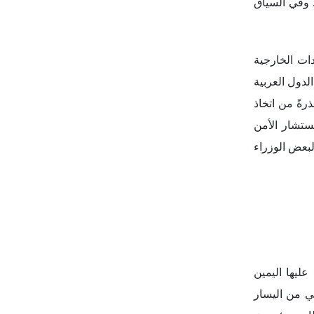
ي من اليسار
ظاهرون؛ حيث
ياهو لتطبيق
كم في تعيين
يحد من سلطة
تي يُتوقع أن
 الكنيست يتم
تقويض الجيش
يدة، ليمنحها