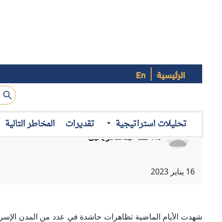
الرئيسية
En
شهدت الأيام الماضية تظاهرات حاشدة في عدد من المدن الإسرائي
بالتزامن مع تصاعُد الاستقطاب السياسي بين الحكومة والمع
الجديدة إلى إجراء تغييرات قانونية وقضائية مثيرة للجدل؛ الأم
تحليلات استراتيجية
تقديرات
المخاطر التالية
"أزمة دستورية تاريخية" تُمزق الداخل الإسرائيلي، مؤكداً أنه يقو
أزمة متصاعدة
ثمة مظاهر مختلفة على تصاعُد الأزمة السياسية في الداخل الإسر
في إسرائيل، وإنما وصلت إلى حد دعوة بعض قادة المعارضة لإضر
1- خروج تظاهرات واسعة ضد سياسات حكومة
"
نتنياهو":
2022 عشرات الآلاف من الإسرائيليين في وسط تل أبيب، ك
الإسرائيلية الجديدة. وبحسب بعض التقارير بلغ عدد المتظاهرين ثم
"تل أبيب" وحدها بلغت نحو 100 ألف.