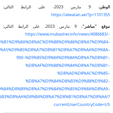
الوطن
، 9 مارس 2023، على الرابط التالي:
https://alwatan.ae/?p=1101355
موقع "مباشر"
، 9 مارس 2023، على الرابط التالي:
https://www.mubasher.info/news/4086683/–
%B1%D9%8A%D8%AC%D9%88%D9%86%D8%A7%D9%84–
%A5%D9%85%D8%A7%D8%B1%D8%A7%D8%AA%D9%8A–
900–%D9%85%D9%84%D9%8A%D8%A7%D8%B1–
%D8%AF%D9%88%D9%84%D8%A7%D8%B1–
%D8%AD%D8%AC%D9%85–
%D8%A7%D9%84%D8%B3%D9%88%D9%82–
9%84%D8%B9%D8%A7%D9%84%D9%85%D9%8A%D8%A9–
%B3%D8%AA%D8%B4%D8%A7%D8%B1%D8%A7%D8%AA/?
currentUserCountryCode=US