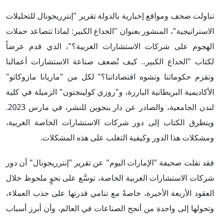
تناولت صحف ومواقع إخبارية بالدولة تقرير "إنترريجونال للتحليلات
الاستراتيجية"، المنشور بعنوان "الخداع الكبير: لماذا تتصاعد حملات
الهجوم على شركات الاستشارات الغربية؟"، الذي قدم عرضاً
لكتاب "الخداع الكبير.. كيف تُضعف صناعة الاستشارات أعمالنا
وتقزم حكوماتنا وتشوه اقتصاداتنا؟" لكل من "ماريانا مازوكاتو"
الأكاديمية البريطانية البارزة، و"روزي كولينجتون" الزميلة في كلية
لندن الجامعية، والصادر عن دار بنجوين للنشر، في مارس 2023.
ويتطرق الكتاب إلى دور شركات الاستشارات الخاصة الغربية،
ومشكلات هذا الدور وكيفية التغلب على هذه المشكلات.
فقد نقلت صحيفة "الإمارات اليوم" عن تقرير "إنترريجونال" أن دور
شركات الاستشارات الغربية الخاصة، توسَّع على نحوٍ ملحوظ خلال
العقود الأربعة الأخيرة، خاصةً مع تنامي قدرتها على جذب العملاء،
وتحولها إلى واحدة من أنجح الصناعات في العالم، وأن أبرز أسباب