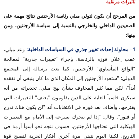
تأثيرات مرتقبة
من المرجح أن يكون لتولي ميلي رئاسة الأرجنتين نتائج مهمة على
الصعيدين الداخلي والخارجي بالنسبة إلى سياسة الأرجنتين، ومن
بينها:
1– محاولة إحداث تغيير جذري في السياسات الداخلية:
وعد ميلي،
عقب إعلان فوزه بالرئاسة، بإجراء "تغييرات جذرية" لمعالجة
"الواقع المأساوي" للأرجنتين، كما بعث برسالة إلى المجتمع
الدولي: "ستعود الأرجنتين إلى المكان الذي ما كان ينبغي أن تفقده
أبداً"، لكن مما يُثير المخاوف بشأن نهج ميلي، تحذيراته من أنه
سيكون قاسياً للغاية على الذين يقاومون "بعنف" التغييرات التي
يقترحها، وأضاف بعد فوزه في الانتخابات أنه "لن يكون هناك تدرج
أو فتور". وقال: "إذا لم نتحرك بسرعة إلى الأمام مع التغييرات
الهيكلية التي تحتاجها الأرجنتين، فسوف نتجه نحو أسوأ أزمة في
التاريخ، لكننا اليوم نتبنى مرة أخرى أفكار الحرية لنصبح قوة