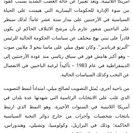
أمريكا اللاتينية، ويُعد تعبيراً عن حالة الغضب الشديد بسبب عقود
من سوء الإدارة للحكومات اليسارية التي هيمنت على الحياة
السياسية في الأرجنتين على مدار ستة عشر عاماً؛ لذلك سيطر
على الناخبين شعور عارم بأن مرشح الائتلاف الحاكم لن يكون
قادراً على تبني نهج مختلف عن سياسات الحكومة الحالية للرئيس
"ألبرتو فرنانديز". وكان تفوق ميلي على ماسا بنحو 3 ملايين صوت
– وهو أكبر هامش فوز في سباق رئاسي منذ عودة الأرجنتين إلى
الديمقراطية في عام 1983 – تأكيداً لرغبة الناخبين في الانفصال
عن النخب وكذلك السياسات الحالية.
من ناحية أخرى، يُمثل التصويت لصالح ميلي، امتداداً لنمط التصويت
الذي غلب على الانتخابات الرئاسية التي شهدتها عدة بلدان في
أمريكا اللاتينية في السنوات الأخيرة، وهو النمط الذي ارتبط
بانتخاب شخصيات وأحزاب من خارج دوائر النخبة السياسية
الحاكمة؛ وذلك في البرازيل، وكولومبيا، وتشيلي، وهندوراس،