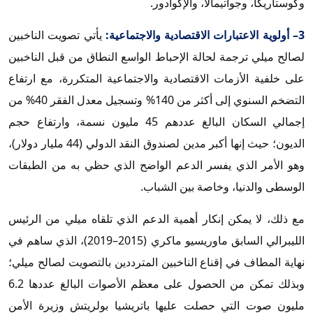
وكوستاريكا، وجواتيمالا، والإكوادور.
3– أولوية الاعتبارات الاقتصادية والاجتماعية:
يأتي تصويت الناخبين
لصالح ميلي ترجمة لحالة الإحباط الواسع النطاق من قبل الناخبين
على خلفية الأزمات الاقتصادية والاجتماعية المتكررة، مع ارتفاع
التضخم السنوي إلى أكثر من 140% وتسجيل معدل الفقر 40% من
إجمالي السكان البالغ عددهم 45 مليون نسمة، وارتفاع حجم
الديون؛ حيث إنها أكبر مدين لصندوق النقد الدولي (44 مليار دولار)،
وهو الأمر الذي يفسر الدعم الواضح الذي حظي به من الطبقات
الوسطى والدنيا، وخاصة بين الشباب.
مع ذلك، لا يمكن إنكار أهمية الدعم الذي تلقاه ميلي من الرئيس
الليبرالي السابق ماوريسيو ماكري (2015–2019)، الذي ساهم في
نهاية المطاف في إقناع الناخبين المترددين بالتصويت لصالح ميلي؛
وبذلك تمكن من الحصول على معظم الأصوات البالغ عددها 6.2
مليون صوت التي حصلت عليها باتريشيا بولريتش وزيرة الأمن