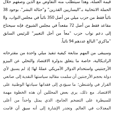
قيمة العملة، وهذا سيتطلب منه التفاوض مع الذين وصفهم خلال
الحملة الانتخابية بـ"اليساريين القذرين" و"حثالة البشر". بوجود 38
نائباً فقط من حزب ميلي من أصل 350 نائباً في مجلس النواب، و8
مقاعد فقط من أصل 72 مقعداً في مجلس الشيوخ، فإنه سيحتاج
إلى دعم نواب حزب "معاً من أجل التغيير" للرئيس السابق
"ماكري" البالغ عددهم 94 نائباً.
وسيبقى من المهم متابعة كيفية تنفيذ ميلي واحدة من مقترحاته
الراديكالية، خاصة ما يتعلق بدولرة الاقتصاد والتخلي عن البيزو
الأرجنتيني واستخدام الدولار الأمريكي عملةً لها؛ إذ
لم يسبق لأي
دولة بحجم الأرجنتين أن سلمت مقاليد سياستها النقدية إلى صانعي
القرار في واشنطن؛ ما سيؤدي إلى فقدانها سيادتها الوطنية على
الاقتصاد. مع ذلك، يرى بعض المحللين أن هذه الخطوة مهمة
للسيطرة على التضخم الجامح، الذي يمثل واحداً من أعلى
المعدلات في العالم. وتجدر الإشارة إلى أنه
سبق أن
قامت