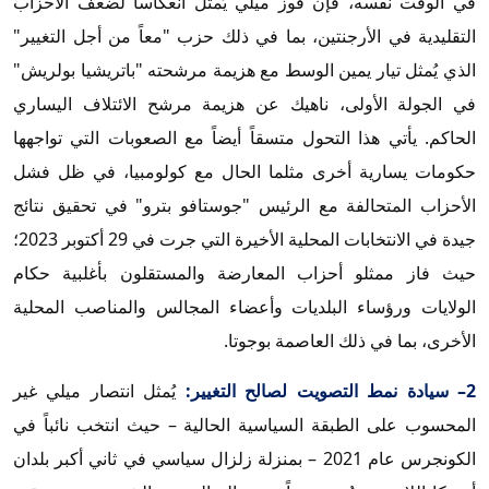
في الوقت نفسه، فإن فوز ميلي يُمثل انعكاساً لضعف الأحزاب
التقليدية في الأرجنتين، بما في ذلك حزب "معاً من أجل التغيير"
الذي يُمثل تيار يمين الوسط مع هزيمة مرشحته "باتريشيا بولريش"
في الجولة الأولى، ناهيك عن هزيمة مرشح الائتلاف اليساري
الحاكم. يأتي هذا التحول متسقاً أيضاً مع الصعوبات التي تواجهها
حكومات يسارية أخرى مثلما الحال مع كولومبيا، في ظل فشل
الأحزاب المتحالفة مع الرئيس "جوستافو بترو" في تحقيق نتائج
جيدة في الانتخابات المحلية الأخيرة التي جرت في 29 أكتوبر 2023؛
حيث فاز ممثلو أحزاب المعارضة والمستقلون بأغلبية حكام
الولايات ورؤساء البلديات وأعضاء المجالس والمناصب المحلية
الأخرى، بما في ذلك العاصمة بوجوتا.
2– سيادة نمط التصويت لصالح التغيير:
يُمثل انتصار ميلي غير
المحسوب على الطبقة السياسية الحالية – حيث انتخب نائباً في
الكونجرس عام 2021 – بمنزلة زلزال سياسي في ثاني أكبر بلدان