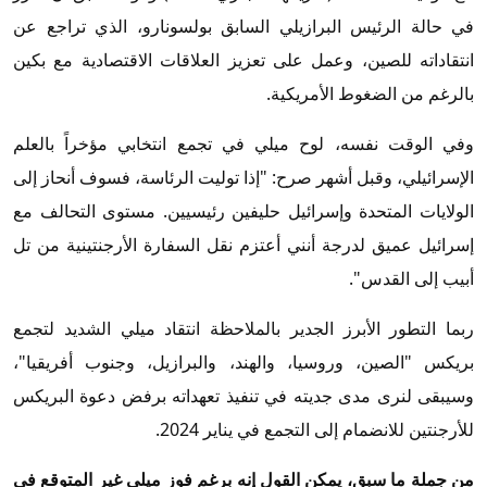
في حالة الرئيس البرازيلي السابق بولسونارو، الذي تراجع عن
انتقاداته للصين، وعمل على تعزيز العلاقات الاقتصادية مع بكين
بالرغم من الضغوط الأمريكية.
وفي الوقت نفسه، لوح ميلي في تجمع انتخابي مؤخراً بالعلم
الإسرائيلي، وقبل أشهر صرح: "إذا توليت الرئاسة، فسوف أنحاز إلى
الولايات المتحدة وإسرائيل حليفين رئيسيين. مستوى التحالف مع
إسرائيل عميق لدرجة أنني أعتزم نقل السفارة الأرجنتينية من تل
أبيب إلى القدس".
ربما التطور الأبرز الجدير بالملاحظة انتقاد ميلي الشديد لتجمع
بريكس "الصين، وروسيا، والهند، والبرازيل، وجنوب أفريقيا"،
وسيبقى لنرى مدى جديته في تنفيذ تعهداته برفض دعوة البريكس
للأرجنتين للانضمام إلى التجمع في يناير 2024.
من جملة ما سبق، يمكن القول إنه برغم فوز ميلي غير المتوقع في