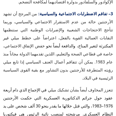
الإكوادور والسلفادور بدولرة اقتصاديهما لمكافحة التضخم.
3– تفاقم الاضطرابات الاجتماعية والسياسية:
من المرجح أن تشهد
الأرجنتين حالة من عدم الاستقرار الاجتماعي والسياسي، وربما
تتأجج الاحتجاجات الشعبية والإضرابات الوطنية التي ستنظمها
النقابات العمالية القوية بالفعل، اعتراضاً على خطط ميلي
غير
المكترثة لتغير المناخ، والدافعة أيضاً نحو
خفض الإنفاق الاجتماعي،
خاصة في قطاعي الصحة والتعليم، اللذين تقدمهما الدولة مجاناً منذ
عام 1983. يمكن أن تتفاقم أعمال العنف السياسي إذا تابع ميلي
رؤيته المتطرفة للأرجنتين بدون التشاور مع بقية القوى السياسية
الرئيسية في البلاد.
تتعزز المخاوف أيضاً بشأن تشكيك ميلي
في الإجماع الذي دام أربعة
عقود حول جرائم الدكتاتورية العسكرية التي حكمت الأرجنتين
1976–1983، والتي قتل خلالها ما يقدر بنحو 30 ألف شخص على يد
النظام العسكري. مرشحته لمنصب نائبة الرئيس هي فيكتوريا