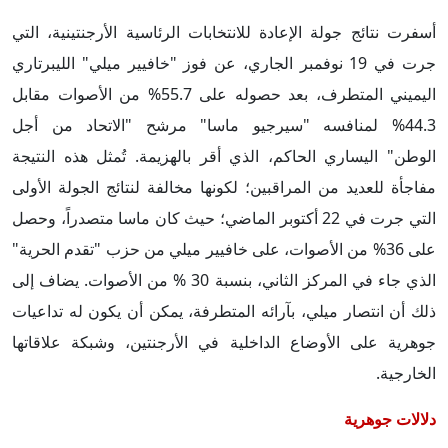
أسفرت نتائج جولة الإعادة للانتخابات الرئاسية الأرجنتينية، التي
جرت في 19 نوفمبر الجاري، عن فوز "خافيير ميلي" الليبرتاري
اليميني المتطرف، بعد حصوله على 55.7% من الأصوات مقابل
44.3% لمنافسه "سيرجيو ماسا" مرشح "الاتحاد من أجل
الوطن" اليساري الحاكم، الذي أقر بالهزيمة. تُمثل هذه النتيجة
مفاجأة للعديد من المراقبين؛ لكونها مخالفة لنتائج الجولة الأولى
التي جرت في 22 أكتوبر الماضي؛ حيث كان ماسا متصدراً، وحصل
على 36% من الأصوات، على خافيير ميلي من حزب "تقدم الحرية"
الذي جاء في المركز الثاني، بنسبة 30 % من الأصوات. يضاف إلى
ذلك أن انتصار ميلي، بآرائه المتطرفة، يمكن أن يكون له تداعيات
جوهرية على الأوضاع الداخلية في الأرجنتين، وشبكة علاقاتها
الخارجية.
دلالات جوهرية