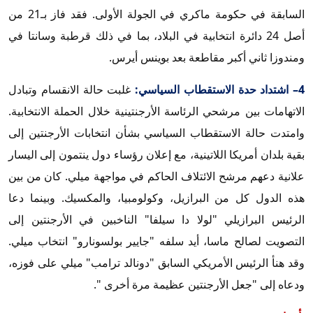
السابقة في حكومة ماكري في الجولة الأولى. فقد فاز بـ21 من
أصل 24 دائرة انتخابية في البلاد، بما في ذلك قرطبة وسانتا في
ومندوزا ثاني أكبر مقاطعة بعد بوينس أيرس.
4– اشتداد حدة الاستقطاب السياسي:
غلبت حالة الانقسام وتبادل
الاتهامات بين مرشحي الرئاسة الأرجنتينية خلال الحملة الانتخابية.
وامتدت حالة الاستقطاب السياسي بشأن انتخابات الأرجنتين إلى
بقية بلدان أمريكا اللاتينية، مع إعلان رؤساء دول ينتمون إلى اليسار
علانية دعهم مرشح الائتلاف الحاكم في مواجهة ميلي. كان من بين
هذه الدول كل من البرازيل، وكولومبيا، والمكسيك. وبينما دعا
الرئيس البرازيلي "لولا دا سيلفا" الناخبين في الأرجنتين إلى
التصويت لصالح ماسا، أيد سلفه "جايير بولسونارو" انتخاب ميلي.
وقد هنأ الرئيس الأمريكي السابق "دونالد ترامب" ميلي على فوزه،
ودعاه إلى "جعل الأرجنتين عظيمة مرة أخرى ".