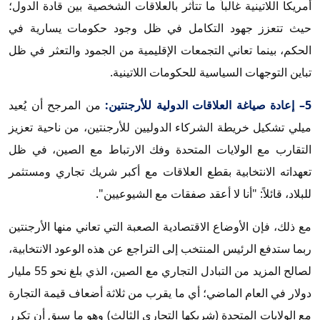
أمريكا اللاتينية غالباً ما تتأثر بالعلاقات الشخصية بين قادة الدول؛
حيث تتعزز جهود التكامل في ظل وجود حكومات يسارية في
الحكم، بينما تعاني التجمعات الإقليمية من الجمود والتعثر في ظل
تباين التوجهات السياسية للحكومات اللاتينية.
5– إعادة صياغة العلاقات الدولية للأرجنتين:
من المرجح أن يُعيد
ميلي تشكيل خريطة الشركاء الدوليين للأرجنتين، من ناحية تعزيز
التقارب مع الولايات المتحدة وفك الارتباط مع الصين، في ظل
تعهداته الانتخابية بقطع العلاقات مع أكبر شريك تجاري ومستثمر
للبلاد، قائلاً: "أنا لا أعقد صفقات مع الشيوعيين".
مع ذلك، فإن الأوضاع الاقتصادية الصعبة التي تعاني منها الأرجنتين
ربما ستدفع الرئيس المنتخب إلى التراجع عن هذه الوعود الانتخابية،
لصالح المزيد من التبادل التجاري مع الصين، الذي بلغ نحو 55 مليار
دولار في العام الماضي؛ أي ما يقرب من ثلاثة أضعاف قيمة التجارة
مع الولايات المتحدة (شريكها التجاري الثالث) وهو ما سبق أن تكرر