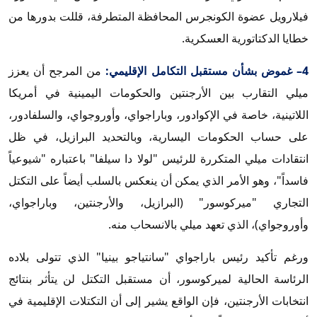
فيلارويل عضوة الكونجرس المحافظة المتطرفة، قللت بدورها من
خطايا الدكتاتورية العسكرية.
4– غموض بشأن مستقبل التكامل الإقليمي:
من المرجح أن يعزز
ميلي التقارب بين الأرجنتين والحكومات اليمينية في أمريكا
اللاتينية، خاصة في الإكوادور، وباراجواي، وأوروجواي، والسلفادور،
على حساب الحكومات اليسارية، وبالتحديد البرازيل، في ظل
انتقادات ميلي المتكررة للرئيس "لولا دا سيلفا" باعتباره "شيوعياً
فاسداً"، وهو الأمر الذي يمكن أن ينعكس بالسلب أيضاً على التكتل
التجاري "ميركوسور" (البرازيل، والأرجنتين، وباراجواي،
وأوروجواي)، الذي تعهد ميلي بالانسحاب منه.
ورغم تأكيد رئيس باراجواي "سانتياجو بينيا" الذي تتولى بلاده
الرئاسة الحالية لميركوسور، أن مستقبل التكتل لن يتأثر بنتائج
انتخابات الأرجنتين، فإن الواقع يشير إلى أن التكتلات الإقليمية في