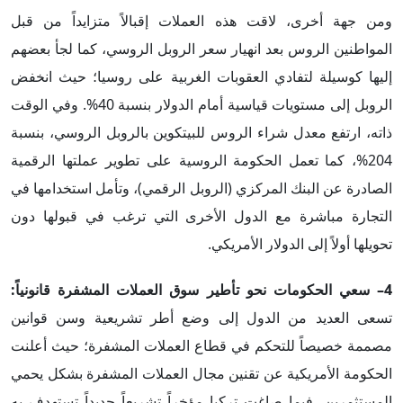
ومن جهة أخرى، لاقت هذه العملات إقبالاً متزايداً من قبل
المواطنين الروس بعد انهيار سعر الروبل الروسي، كما لجأ بعضهم
إليها كوسيلة لتفادي العقوبات الغربية على روسيا؛ حيث انخفض
الروبل إلى مستويات قياسية أمام الدولار بنسبة 40%. وفي الوقت
ذاته، ارتفع معدل شراء الروس للبيتكوين بالروبل الروسي، بنسبة
204%، كما تعمل الحكومة الروسية على تطوير عملتها الرقمية
الصادرة عن البنك المركزي (الروبل الرقمي)، وتأمل استخدامها في
التجارة مباشرة مع الدول الأخرى التي ترغب في قبولها دون
تحويلها أولاً إلى الدولار الأمريكي.
4– سعي الحكومات نحو تأطير سوق العملات المشفرة قانونياً
:
تسعى العديد من الدول إلى وضع أطر تشريعية وسن قوانين
مصممة خصيصاً للتحكم في قطاع العملات المشفرة؛ حيث أعلنت
الحكومة الأمريكية عن تقنين مجال العملات المشفرة بشكل يحمي
المستثمرين، فيما صاغت تركيا مؤخراً تشريعاً جديداً تستهدف به