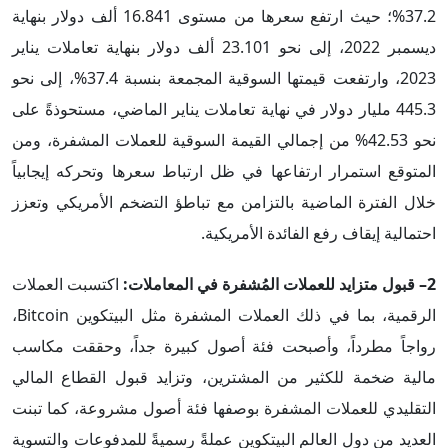
37.2%؛ حيث ارتفع سعرها من مستوى 16.841 ألف دولار بنهاية
ديسمبر 2022، إلى نحو 23.101 ألف دولار بنهاية تعاملات يناير
2023، وارتفعت قيمتها السوقية المجمعة بنسبة 37.4%، إلى نحو
445.3 مليار دولار في نهاية تعاملات يناير الماضي، مستحوذةً على
نحو 42.53% من إجمالي القيمة السوقية للعملات المشفرة، ومن
المتوقع استمرار ارتفاعها في ظل ارتباط سعرها وتحركه إيجابياً
خلال الفترة الماضية بالتزامن مع تباطؤ التضخم الأمريكي وتعزز
احتمالية إيقاف رفع الفائدة الأمريكية.
2– قبول متزايد للعملات المُشفرة في المعاملات:
اكتسبت العملات
الرقمية، بما في ذلك العملات المشفرة مثل البيتكوين Bitcoin،
رواجاً مطرداً، وأصبحت فئة أصول كبيرة جداً، وحققت مكاسب
مالية ضخمة للكثير من المشترين، وتزايد قبول القطاع المالي
التقليدي للعملات المشفرة بوصفها فئة أصول مشروعة، كما تبنت
العديد من دول العالم البيتكوين عملةً رسميةً للمدفوعات والتسوية