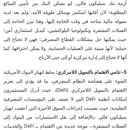
أزمة بنك سيليكون فالي، لم يتمكن البنك من تأمين المبالغ
المطلوبة؛ لأن أغلبها استُثمر بوسائل طويلة الأمد، ولم يعد لديه
سيولة مالية متاحة في وقت الحاجة إليها. وهنا تبرز الحاجة إلى
العملات المشفرة وتكنولوجيا البلوكتشين، كبديل استثماري آمن؛
حيث يمكنها حل مشكلات القطاع المصرفي؛ فهي لا تحتاج إلى
حماية؛ لأنها مبنية على العمليات الحسابية، ولا يمكن اختراقها، كما
أنها لا تحتاج إلى إدارة مركزية أو إلى جني الأرباح.
5– تنامي الاهتمام بالتمويل اللامركزي:
سلط انهيار البنوك الأمريكية
الضوء على هشاشة النظام المصرفي، ما قد يؤدي إلى تعزيز
الاهتمام بالتمويل اللامركزي (DeFi)، حيث أدرك المستثمرون
إمكانات أنظمة DeFi التي لا تعتمد على المؤسسات المصرفية
التقليدية؛ حيث تضمنت إجراءات السوق الأخيرة التي أعقبت انهيار
سيليكون فالي –بالإضافة إلى نقل الاستثمارات من البنوك إلى
العملات المشفرة–، موجة جديدة من الاهتمام بـ DeFi والخدمات