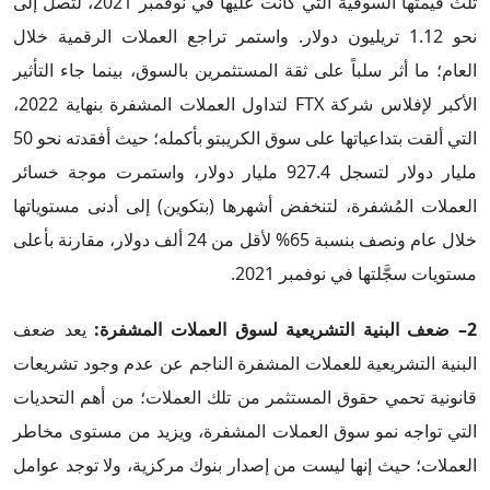
ثلث قيمتها السوقية التي كانت عليها في نوفمبر 2021، لتصل إلى
نحو 1.12 تريليون دولار. واستمر تراجع العملات الرقمية خلال
العام؛ ما أثر سلباً على ثقة المستثمرين بالسوق، بينما جاء التأثير
الأكبر لإفلاس شركة FTX لتداول العملات المشفرة بنهاية 2022،
التي ألقت بتداعياتها على سوق الكريبتو بأكمله؛ حيث أفقدته نحو 50
مليار دولار لتسجل 927.4 مليار دولار، واستمرت موجة خسائر
العملات المُشفرة، لتنخفض أشهرها (بتكوين) إلى أدنى مستوياتها
خلال عام ونصف بنسبة 65% لأقل من 24 ألف دولار، مقارنة بأعلى
مستويات سجَّلتها في نوفمبر 2021.
2– ضعف البنية التشريعية لسوق العملات المشفرة:
يعد ضعف
البنية التشريعية للعملات المشفرة الناجم عن عدم وجود تشريعات
قانونية تحمي حقوق المستثمر من تلك العملات؛ من أهم التحديات
التي تواجه نمو سوق العملات المشفرة، ويزيد من مستوى مخاطر
العملات؛ حيث إنها ليست من إصدار بنوك مركزية، ولا توجد عوامل