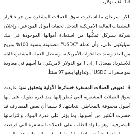
1.4 ألف دولار.
لكن سرعان ما استقرت سوق العملات المشفرة من جراء قرار
السلطات المالية الأمريكية التدخل لحماية أموال المودعين، وإعلان
شركة سيركل تمكُّنها من استعادة أموالها الموجودة في بنك
سيليكون فالي، وأن عملة "USDC" مضمونة بنسبة 100% بمزيج
من النقد وسندات الخزانة الأمريكية، وستظل العملة المشفرة قابلة
للاسترداد بمعدل 1 إلى 1 مع الدولار الأمريكي؛ ما أسهم في معاودة
نمو سعر الـ"USDC"، وتداولها بنحو 97 سنتاً.
3– تعويض العملات المشفرة خسائرها الأولية وتحقيق نمو:
عاودت
سوق العملات المشفرة، التي يُنظر إليها منذ فترة طويلة على أنها
أصول محفوفة بالمخاطر، انتعاشها، لا سيما أن بعض المصارف قد
خسرت الكثير من أصولها، بما يؤثر على قدرة البنوك والتزاماتها
المصرفية، وهو ما زاد الطلب على العملات المشفرة التي فرضت
نفسها باعتبارها أحد ملاذات الاستثمار، في ظل حالة عدم اليقين