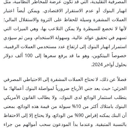
المصرفية التقليدية، التي قد تكون عرضة للمخاطر النظامية، مثل
انهيار البنوك أو عدم الاستقرار الاقتصادي. ويمكن أيضاً اعتبار
العملات المشفرة وسيلة للحفاظ على الثروة والاستقلال المالي؛
لأنها لا تخضع للسيطرة ولا يمكن التلاعب بها، وهي الميزات التي
تسهم في تحقيق عوائد عالية، وسهولة الاستخدام، ومن ثم سيؤدي
استمرار انهيار البنوك إلى ارتفاع عدد مستخدمي العملات الرقمية،
خصوصاً البيتكوين، وهو ما قد يرفع سعرها إلى 100 ألف دولار
بحلول أواخر 2024.
فضلاً عن ذلك، لا تحتاج العملات المشفرة إلى الاحتياطي المصرفي
الجزئي؛ حيث يعد جني الأرباح ضرورياً لمواصلة البنوك أعمالها؛ ما
يتطلب استثمار الودائع لدى البنوك، ولا يطالب القانون الأمريكي
البنوك بامتلاك أكثر من 10% سيولة من قيمة هذه الودائع، بمعنى
أن البنك يمكنه إقراض 90% من الودائع، ولا يحتاج إلا إلى الاحتفاظ
بالنسبة المتبقية. وعندما بدأ المودعون سحب أموالهم من جراء