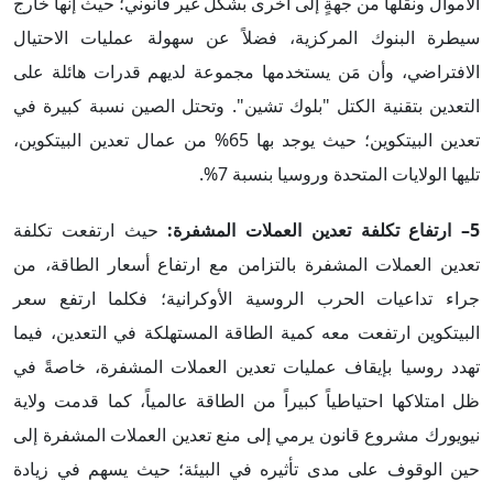
الأموال ونقلها من جهةٍ إلى أخرى بشكل غير قانوني؛ حيث إنها خارج
سيطرة البنوك المركزية، فضلاً عن سهولة عمليات الاحتيال
الافتراضي، وأن مَن يستخدمها مجموعة لديهم قدرات هائلة على
التعدين بتقنية الكتل "بلوك تشين". وتحتل الصين نسبة كبيرة في
تعدين البيتكوين؛ حيث يوجد بها 65% من عمال تعدين البيتكوين،
تليها الولايات المتحدة وروسيا بنسبة 7%.
5– ارتفاع تكلفة تعدين العملات المشفرة:
حيث ارتفعت تكلفة
تعدين العملات المشفرة بالتزامن مع ارتفاع أسعار الطاقة، من
جراء تداعيات الحرب الروسية الأوكرانية؛ فكلما ارتفع سعر
البيتكوين ارتفعت معه كمية الطاقة المستهلكة في التعدين، فيما
تهدد روسيا بإيقاف عمليات تعدين العملات المشفرة، خاصةً في
ظل امتلاكها احتياطياً كبيراً من الطاقة عالمياً، كما قدمت ولاية
نيويورك مشروع قانون يرمي إلى منع تعدين العملات المشفرة إلى
حين الوقوف على مدى تأثيره في البيئة؛ حيث يسهم في زيادة