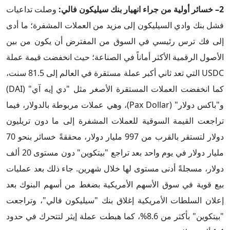
2– خسائر أولية من جراء انهيار بنك سيليكون فالي:
وصلت تداعيات
فشل بنك وادي السيليكون إلى مزيد من العملات المشفرة؛ ما أدى
إلى فك ترس رئيسي في السوق من المفترض أن يكون من بين
الأصول الرقمية الأكثر أماناً في الصناعة؛ حيث انخفضت قيمة عملة
USDC التي تعد ثاني أكبر عملة مستقرة في العالم إلى 81.5 سنت،
كما انخفضت العملات المستقرة الأصغر مثل "دي إيه آي" (DAI)
و"باكس دولار" (Pax Dollar)، وهي عملات مربوطة بالدولار، فيما
تراجعت القيمة السوقية للعملات المشفرة إلى ما دون تريليون
دولار لتستقر بالقرب من 997 مليار دولار، محققةً خسائر بنحو 70
مليار دولار في يوم واحد بعد تراجع "بيتكوين" دون مستوى 20 ألف
دولار، مسجلةً أدنى مستوى لها خلال شهرين. جاء ذلك بعد عمليات
بيع قوية في سوق الأسهم الأمريكية بضغط من أسهم البنوك بعد
إعلان السلطات الأمريكية إغلاق بنك "سيليكون فالي"، وتراجعت
"بيتكوين" بأكثر من 8.6%،؜ كما هبطت عملة إيثر لتتحرك في حدود