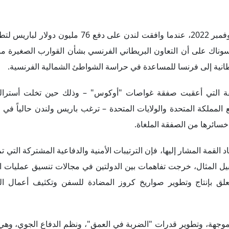
وتجدر الإشارة إلى أن هذه التسوية تستند إلى اتفاق مماثل في نوفمبر 2022، عندما وافقت لند
اك على أن التعاون البريطاني الفرنسي بشأن القوارب الصغيرة منذ
ريطانية إلى فرنسا للمساعدة في حراسة الشواطئ الشمالية الفرنسية.
يقة التي أعقبت صفقة غواصات "أوكوس" – وذلك حين تخلت أسترال
المملكة المتحدة والولايات المتحدة – ترغب باريس ولندن حالياً في ت
 خسائرها من الصفقة الملغاة.
لقمة المشار إليها، فإن الترتيبات الأمنية والدفاعية المشتركة التي تم 
 المثال، خرجت تفاهمات بين الدولتين في مجالات تنسيق عمليات ان
لق بإنتاج وتطوير صواريخ كروز المضادة للسفن وتكثيف أعمال الم
موجهة، وتطوير قدرات "الضربة في العمق"، ونظم الدفاع الجوي، وه