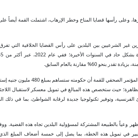
زها، وعلى رأسها قضايا المناخ وخطر الإرهاب، اشتملت القمة أيضاً عل
ن غير الشرعيين بين البلدين على رأس القضايا الخلافية التي تفرق 
 60% مقارنة بالعام السابق.
ومن أجل الوصول إلى تسوية حول هذا الملف، أعلن سوناك أثناء المؤتمر الصحفي 
الظاهرة؛ حيث ستخصص هذه المبالغ في تمويل معسكر لاستقبال اللاج
لفرنسية، وتوفير تكنولوجيا جديدة لرقابة الشواطئ، بما في ذلك ال
ظهر وعياً بالطبيعة المشتركة لمسؤولية البلدين تجاه هذه القضية. ووف
بير في تمويل هذه الخطة، بما يصل إلى خمسة أضعاف المبلغ الذ