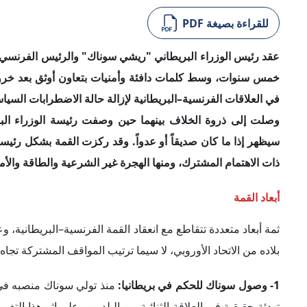
للقراءة بصيغة PDF
خمس سنوات، وسط كلمات دافئة وأمنيات بتعاون أوثق بعد خروج بر
وصلت إلى ذروة الخلاف بينهما حين وصفت رئيسة الوزراء البري
سيظهر إذا ما كان صديقاً أو عدواً. وقد ركزت القمة بشكل رئي
ذات الاهتمام المشترك، ومنها الهجرة غير الشرعية والطاقة والأم
أبعاد القمة
ثمة أبعاد متعددة تتقاطع مع انعقاد القمة الفرنسية–البريطانية
بلاده من الاتحاد الأوروبي، لا سيما ترتيب المواقف المشتركة تجاه ال
1- وصول سوناك للحكم في بريطانيا:
تهدئة حقيقية في العلاقة الثنائية بين البلدين. وعلى إثر هذا الت