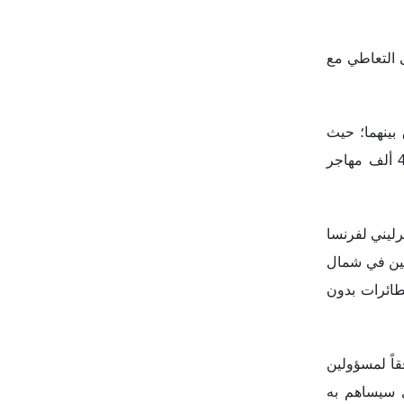
ى التعاطي مع
بينهما؛ حيث
ارتفعت أعداد الذين يعبرون القناة الإنجليزية في قوارب صغيرة بشكل حاد في السنوات الأخيرة؛ ففي عام 2022، عبر أكثر من 45 ألف مهاجر
للقمة أن حكومته ستساهم بمبلغ 480 مليون جنيه إسترليني لفرنسا
ئين في شمال
طائرات بدون
قاً لمسؤولين
ي سيساهم به