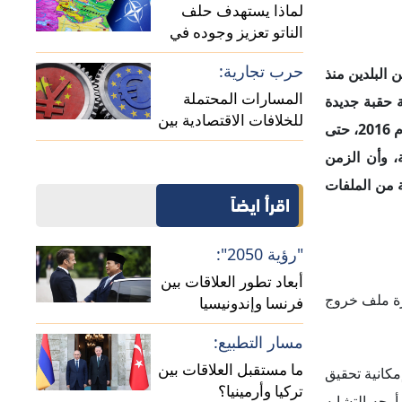
لماذا يستهدف حلف
الناتو تعزيز وجوده في
منطقة القوقاز؟
حرب تجارية:
استثنائية ثنائية بين البلدين منذ
المسارات المحتملة
ة حقبة جديدة
للخلافات الاقتصادية بين
في العلاقات الفرنسية–البريطانية لإزالة حالة الاضطرابات السياسية التي سادت بين الطرفين منذ خروج بريطانيا من الاتحاد الأوروبي عام 2016، حتى
الصين وأوروبا
، وأن الزمن
 من الملفات
اقرأ ايضاً
"رؤية 2050":
أبعاد تطور العلاقات بين
ارة ملف خروج
فرنسا وإندونيسيا
مسار التطبيع:
ما مستقبل العلاقات بين
ين في إمكانية تحقيق
تركيا وأرمينيا؟
 أوجه التشابه