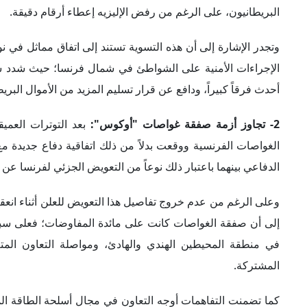
البريطانيون، على الرغم من رفض الإليزيه إعطاء أرقام دقيقة.
الإجراءات الأمنية على الشواطئ في شمال فرنسا؛ حيث شدد سون
أحدث فرقاً كبيراً، ودافع عن قرار تسليم المزيد من الأموال الب
2- تجاوز أزمة صفقة غواصات "أوكوس":
بعد التوترات العم
الغواصات الفرنسية ووقعت بدلاً من ذلك اتفاقية دفاع جديدة مع 
الدفاعي بينهما باعتبار ذلك نوعاً من التعويض الجزئي لفرنسا عن
وعلى الرغم من عدم خروج تفاصيل هذا التعويض للعلن أثناء انعقاد ا
إلى أن صفقة الغواصات كانت على مائدة المفاوضات؛ فعلى سبيل
في منطقة المحيطين الهندي والهادئ، ومواصلة التعاون المتع
المشتركة.
كما تضمنت التفاهمات أوجه التعاون في مجال أسلحة الطاقة ال