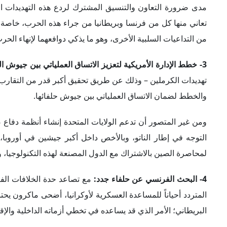
مدى ضرورة التعاون والتنسيق المشترك لردع هذه التهديدات الوج
تعاني منها كل من فرنسا وبريطانيا من جراء هذه الحرب، خاصة
من التداعيات السلبية الأخرى، وهو ما يذكي دوافعهما لإنهاء الحر
3- خطط الإدارة الأمريكية لتعزيز الاتساق العملياتي بين جيوش الحلفاء:
تهديدات الكرملين – وذلك عن طريق تحقيق أكبر قدر من التقارب بي
والخطط لضمان الاتساق العملياتي بين جيوش حلفائها.
ومن غير المتصور أن تدعم الولايات المتحدة إنشاء أنظمة دفا
التوجه في إطار الناتو، وبالأخص داخل أكبر جيشين في أوروبا
لمحاصرة الصين بالاشتراك مع الدول المصنعة لهذه التكنولوجيا، و
4- البحث الفرنسي عن حلفاء جدد:
مع تصاعد حدة الخلافات الفرن
المتردد أحياناً للمساعدة العسكرية لأوكرانيا، أضحى ماكرون يح
البريطاني؛ الأمر الذي قد يساعده في تخطي أزماته الداخلية والإقل