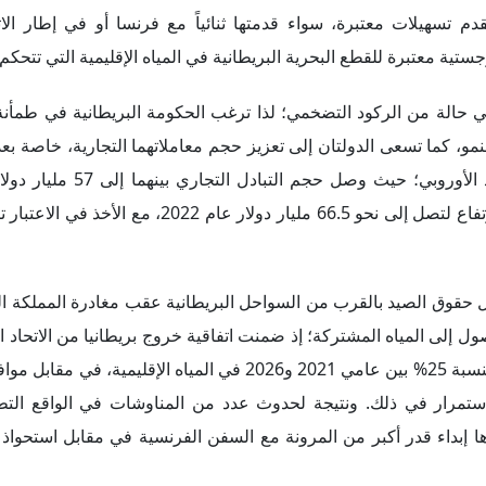
م تسهيلات معتبرة، سواء قدمتها ثنائياً مع فرنسا أو في إطار الاتح
ية معتبرة للقطع البحرية البريطانية في المياه الإقليمية التي تتحكم 
ني حالة من الركود التضخمي؛ لذا ترغب الحكومة البريطانية في طمأنة
مو، كما تسعى الدولتان إلى تعزيز حجم معاملاتهما التجارية، خاصة ب
مقارنة بنحو 60.5 مليار دولار عام 2016؛ وذلك قبل أن يعاود الارتفاع لتصل إلى نحو 66.5 مليا
 حقوق الصيد بالقرب من السواحل البريطانية عقب مغادرة المملكة الم
ية جديدة حول الوصول إلى المياه المشتركة؛ إذ ضمنت اتفاقية خروج بريطانيا من الاتحاد
تم توقيعها في العام ذاته، زيادة حصة المملكة في حصص الصيد بنسبة 25% بين عامي 2021 و2026 في المياه
ستمرار في ذلك. ونتيجة لحدوث عدد من المناوشات في الواقع الت
 إبداء قدر أكبر من المرونة مع السفن الفرنسية في مقابل استحواذ ب