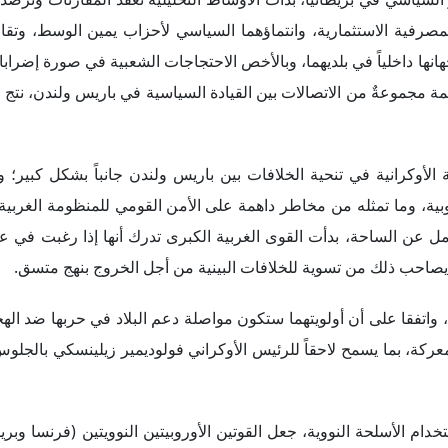
مصرفية الاستثمارية، وانتماؤهما السياسي لأحزاب يمين الوسط، وتقار
هانها داخلياً في بلديهما، وبالأخص الاحتجاجات الشعبية في صورة إضرابا
قمة مجموعةٌ من الاتصالات بين القيادة السياسية في باريس ولندن، نتج
أوكرانية في تنحية الخلافات بين باريس ولندن جانباً بشكل كبير؛
وبية، وما تمثله من مخاطر داهمة على الأمن القومي للمنظومة الغربية 
ل عن الساحة، بدأت القوى الغربية الكبرى تدرك أنها إذا رغبت في عد
ما يصاحب ذلك من تسوية للخلافات البينية من أجل الخروج بنهج متسق.
واتفقا على أن أولويتهما ستكون مواصلة دعم البلاد في حربها ضد ال
ركة، بما يسمح لاحقاً للرئيس الأوكراني فولوديمير زيلينسكي بالجلو
خدام الأسلحة النووية، جعل القوتين الأوروبيتين النوويتين (فرنسا وبريط