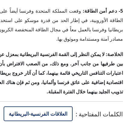
5- دعم أمن الطاقة:
وقعت المملكة المتحدة وفرنسا أيضاً عل
الطاقة الأوروبية، في إطار الحد من قدرة موسكو على استخدا
بريطانيا وفرنسا بالعمل معاً في مجال الطاقة المنخفضة الكرب
مصادر آمنة ومستدامة وموثوق بها.
الخلاصة: لا يمكن النظر
إلى ال
قمة الفرنسية البريطانية بمعزل عن
بين طرفيها
من جانب آخر. ومع ذلك، من الصعب الافتراض بأن هذه
اعتبارات التنافس التاريخي قائمة بينهما، كما أن آثار خروج بريطا
اقتصادية إضافية على عاتق فرنسا وألمانيا،
ومن ثم فإن
هناك الع
تذويب الجليد بينهما خلال الفترة المقبلة.
الكلمات المفتاحية
:
العلاقات الفرنسية-البريطانية