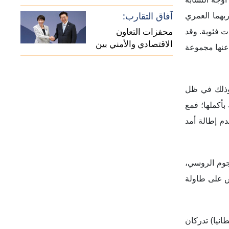
بهما العمري
آفاق التقارب:
ت فئوية. وقد
محفزات التعاون
الاقتصادي والأمني بين
 عنها مجموعة
اليابان وكوريا الجنوبية
 وذلك في ظل
بأكملها؛ فمع
م إطالة أمد
هجوم الروسي،
س على طاولة
انيا) تدركان