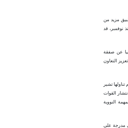
ن على دفع 76 مليون دولار لباريس لتطبيق مزيد من
 نوفمبر، قد
يا عن صفقة
عزيز التعاون
تناولها تشير
تشار القوات
همة النووية
ي مدرجة على