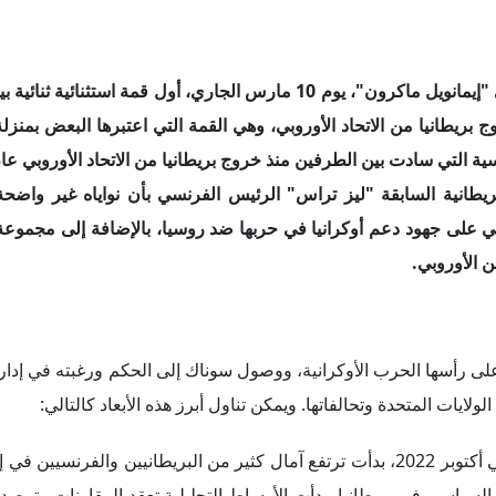
عقد رئيس الوزراء البريطاني "ريشي سوناك" والرئيس الفرنسي "إيمانويل ماكرون"، يوم 10 مارس الجاري، أول قمة 
يطانيا من الاتحاد الأوروبي، وهي القمة التي اعتبرها البعض بمنزل
طانية السابقة "ليز تراس" الرئيس الفرنسي بأن نواياه غير واضحة
سي على جهود دعم أوكرانيا في حربها ضد روسيا، بالإضافة إلى مجموعة
ن الأوروبي.
، وعلى رأسها الحرب الأوكرانية، ووصول سوناك إلى الحكم ورغبته في إد
ولايات المتحدة وتحالفاتها. ويمكن تناول أبرز هذه الأبعاد كالتالي:
منذ تولي سوناك منصبه في أكتوبر 2022، بدأت ترتفع آمال كثير من البريطانيين والفرنسي
غير السياسي في بريطانيا، بدأت الأوساط التحليلية تعقد المقارنات وترصد