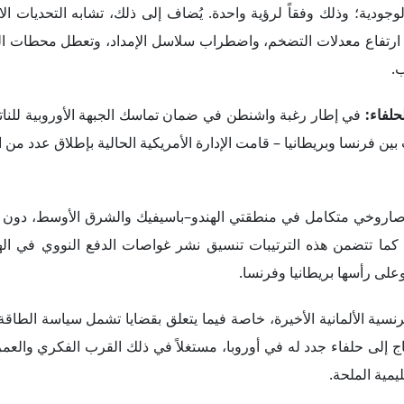
ودية؛ وذلك وفقاً لرؤية واحدة. يُضاف إلى ذلك، تشابه التحديات الا
 ارتفاع معدلات التضخم، واضطراب سلاسل الإمداد، وتعطل محطات ال
ب.
في إطار رغبة واشنطن في ضمان تماسك الجبهة الأوروبية للنات
ن فرنسا وبريطانيا – قامت الإدارة الأمريكية الحالية بإطلاق عدد من ا
ع صاروخي متكامل في منطقتي الهندو–باسيفيك والشرق الأوسط، دون 
، كما تتضمن هذه الترتيبات تنسيق نشر غواصات الدفع النووي في اله
على رأسها بريطانيا وفرنسا.
سية الألمانية الأخيرة، خاصة فيما يتعلق بقضايا تشمل سياسة الطاقة 
تاج إلى حلفاء جدد له في أوروبا، مستغلاً في ذلك القرب الفكري والع
يمية الملحة.