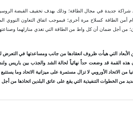
ى شراكة جديدة في مجال الطاقة؛ وذلك بهدف تخفيف القبضة الروس
م أمن الطاقة كسلاح مرة أخرى؛ فبموجب اتفاق التعاون النووي الم
ون؛ من أجل ضمان أن كل واط من الطاقة التي تغذي منازلهما وصناعته
 الأبعاد التي هيأت ظروف انعق
ا
دها من جانب ومساعدتها في التعرض ل
 القمة قد وضعت حداً نهائياً لحالة الشد والجذب بين باريس ولندن؛
نيا من الاتحاد الأوروبي لا تزال مستمرة على ميزانية الاتحاد وما يستتب
ديد من الخطوات التنفيذية التي يقع على عاتق البلدين اتخاذها من أجل 