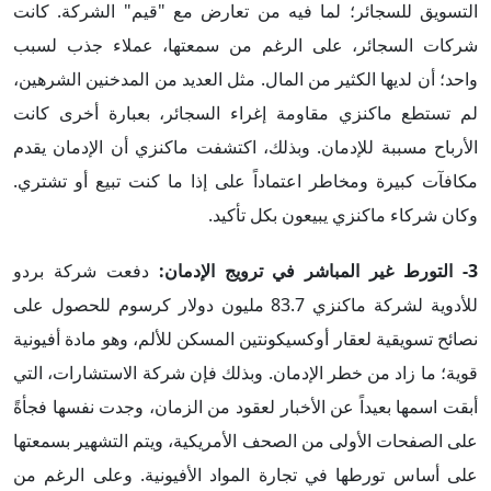
التسويق للسجائر؛ لما فيه من تعارض مع "قيم" الشركة. كانت
شركات السجائر، على الرغم من سمعتها، عملاء جذب لسبب
واحد؛ أن لديها الكثير من المال. مثل العديد من المدخنين الشرهين،
لم تستطع ماكنزي مقاومة إغراء السجائر، بعبارة أخرى كانت
الأرباح مسببة للإدمان. وبذلك، اكتشفت ماكنزي أن الإدمان يقدم
مكافآت كبيرة ومخاطر اعتماداً على إذا ما كنت تبيع أو تشتري.
وكان شركاء ماكنزي يبيعون بكل تأكيد.
3-
التورط غير المباشر في ترويج الإدمان
:
دفعت شركة بردو
للأدوية لشركة ماكنزي 83.7 مليون دولار كرسوم للحصول على
نصائح تسويقية لعقار أوكسيكونتين المسكن للألم، وهو مادة أفيونية
قوية؛ ما زاد من خطر الإدمان. وبذلك فإن شركة الاستشارات، التي
أبقت اسمها بعيداً عن الأخبار لعقود من الزمان، وجدت نفسها فجأةً
على الصفحات الأولى من الصحف الأمريكية، ويتم التشهير بسمعتها
على أساس تورطها في تجارة المواد الأفيونية. وعلى الرغم من