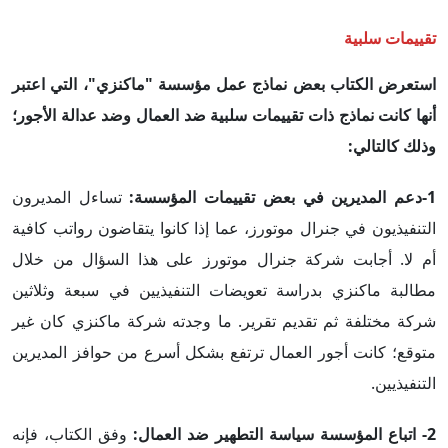
تقييمات سلبية
استعرض الكتاب بعض نماذج عمل مؤسسة "ماكنزي"، التي اعتبر
أنها كانت نماذج ذات تقييمات سلبية ضد العمال وضد عدالة الأجور؛
وذلك كالتالي:
1-دعم المديرين في بعض تقييمات المؤسسة
:
تساءل المديرون
التنفيذيون في جنرال موتورز، عما إذا كانوا يتقاضون رواتب كافية
أم لا. أجابت شركة جنرال موتورز على هذا السؤال من خلال
مطالبة ماكنزي بدراسة تعويضات التنفيذيين في سبعة وثلاثين
شركة مختلفة ثم تقديم تقرير. ما وجدته شركة ماكنزي كان غير
متوقع؛ كانت أجور العمال ترتفع بشكل أسرع من حوافز المديرين
التنفيذيين.
2- اتباع المؤسسة سياسة التطهير ضد العمال
:
وفق الكتاب، فإنه