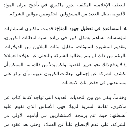
التغطية الإعلامية المكثفة لدور ماكنزي في تأجيج نيران المواد
الأفيونية، يظل العديد من المسؤولين الحكوميين موالين للشركة.
4-
المساعدة في تعطيل جهود المناخ
:
قدمت ماكنزي استشارات
لمؤسسات تساهم بشكل كبير في زيادة نسبة انبعاثات الكربون،
وتقديم المشورة للملوثات، مقابل مئات الملايين من الدولارات.
بالرغم من ذلك لم يتم مطالبة الشركة بالتخلي عن هؤلاء العملاء؛
إذ لا يدفع ذلك نحو تعزيز القضية. ولكن بدلاً من ذلك، من الممكن أن
تكشف الشركة عن إجمالي انبعاثات الكربون لديهم، وأن تركز على
مساعدتهم في خفض تلك الانبعاثات.
وختاماً، يبقى من بين التحديات العديدة التي تواجه كتابة كتاب عن
ماكنزي، ثقافة السرية لديها؛ فهي الأساس الذي تقوم عليه
أنشطتها؛ حيث تتم برمجة الاستشاريين في أيامهم الأولى في
الشركة، على عدم الإفصاح علناً عن العملاء. وحتى بعد عقود من