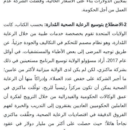
بملايين الدولارات بناءً على الأسعار الحالية، وفضَّلت الشركة عدم
العمل من أجل الحكومة.
2-الاضطلاع بتوسيع الرعاية الصحية المُدارة:
بحسب الكتاب، كانت
الولايات المتحدة تقوم بخصخصة خدمات طبية من خلال الرعاية
المُدارة، وهو نظام مصمم للتحكم في التكاليف والجودة جزئياً، عن
طريق توجيه المرضى إلى بعض الأطباء والمستشفيات. في أوائل
عام 2017، أراد مسؤولو الولاية توسيع البرنامج مستعينين في ذلك
بشركة ماكنزي، لكن لم يكن لدى الولاية ميزانية لأكثر من عامين؛
ما أجبر الشركة على خفض عدد العملاء. وإدراكاً منها أن الرعاية
الصحية يمكن أن تكون مركزاً رئيسياً للربح، توغَّلت ماكنزي في
عمق الوكالات الحكومية والفيدرالية من خلال الترويج لفكرة أن
العاملين الحكوميين العاديين يفتقرون إلى التدريب والخبرة لفهم
الفروق الدقيقة في اقتصاديات الرعاية الصحية. وحقَّقت ماكنزي
نجاحاً هائلاً؛ حيث حصلت على أكثر من مليار دولار في عقود