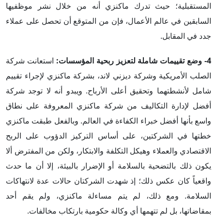
المستقبلية؛ حيث تدرك ماكنزي أنه من خلال نشر موظفيها
السابقين في عالم الأعمال، فإن من المتوقع أن تحصل على عملاء
جدد في المقابل.
4-
وضع تقييمات شاملة لتعزيز ربحية المؤسسات
:
استعانت شركة
الصلب الأمريكية وشركة ديزني لاند، بشركة ماكنزي لإجراء تقييم
شامل لأنشطتهما وتحقيق أعلى الأرباح. ويبدو أنه لا توجد شركة
أفضل لإدارة التكاليف من شركة ماكنزي المعروفة على نطاق
واسع بأنها أفضل خبراء الكفاءة في العالم. وبالفعل طبقت ماكنزي
خطتها في الشركتين، على أساس التركيز الدؤوب على الربح
الاقتصادي والعملاء وهيكل التكلفة والابتكار، ولكن من المفترض ألا
يكون ذلك بالتضحية بالسلامة أو الإضرار بالبيئة، إلا أن ما حدث
واقعياً كان عكس ذلك؛ إذ شهدت الشركتان حالات عدة لانتهاكات
السلامة. ومع ذلك، لم يتم مساءلة ماكنزي، ولم يقم أحد
بمقاضاتها، بل لم تتهمها أي وكالة حكومية بارتكاب مخالفات.