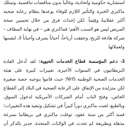
استشارية حكومية واتحادية، وغالباً بدون مناقصات تنافسية. وتمتلك
ماكنزي الخبرة والتأثير اللازم للوفاء بوعدها بنظام رعاية صحية
أكثر عقلانيةً وقِيَماً. لكن إحداث فرق من خلال تحسين صحة
المريض ليس هو السبب الأهم؛ فماكنزي هي – في نهاية المطاف –
شركة هادفة للربح، وحققت أرباحاً، أحياناً بشرف وأحياناً لا، لنفسها
ولعملائها.
3-
دعم المؤسسة قطاع الخدمات الحيوية
:
لقد أدخل القادة
البريطانيون في السنوات الأخيرة، تغييرات كبيرة على هيئة
الخدمات الصحية الوطنية NHS؛ حيث قاموا بتوجيه حصة صغيرة
لكن متزايدة من الإنفاق على الرعاية الصحية في البلاد إلى القطاع
الخاص، وفتح الباب أمام الشركات الأمريكية لدخول السوق.
وبالطبع، لعبت ماكنزي دوراً كبيراً في تشكيل وتنفيذ هذه التغييرات؛
فمنذ أكثر من ستة عقود، توغلت ماكنزي في بريطانيا بسرعة
مذهلة وبطريقة لم تحدث في الولايات المتحدة. جدير بالذكر أن