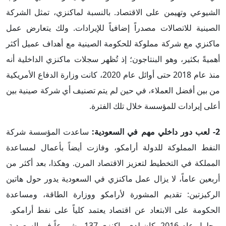
الشيوعي وتهيمن على الاقتصاد. بالنسبة لماكنزي، تمثل الشركة
الصينية للاتصالات مصدراً إضافياً للإيرادات. ولك يتعارض عمل
ماكنزي مع شركة مملوكة للحكومة الصينية مع أهداف عميل أكثر
أهميةً بكثير، وهو البنتاجون؛ إذ تُظهر سجلات ماكنزي الداخلية أنه
منذ عام 2018 حتى أوائل عام 2020، كانت وزارة الدفاع الأمريكية
من بين أفضل العملاء، في حين لم يتم تصنيف أي شركة صينية بين
أعلى إيرادات للمؤسسة خلال تلك الفترة.
2-
لعب دور داخلي مهم في السعودية
:
ساعدت المؤسسة شركة
النفط المملوكة للدولة أرامكو، وفازت أيضاً بأعمال لمساعدة
المملكة في التخطيط لتعزيز الاقتصاد المرن. وهكذا، بعد أكثر من
أربعين عاماً، لا يزال عمل ماكنزي في السعودية يدور حول هاتين
الركيزتين: تقديم المشورة لأرامكو ووزارة الطاقة، ومساعدة
الحكومة على الابتعاد عن اقتصاد يعتمد كلياً على نفط أرامكو.
وبحلول عام 2016، كان لدى ماكنزي 137 مشروعاً في السعودية،