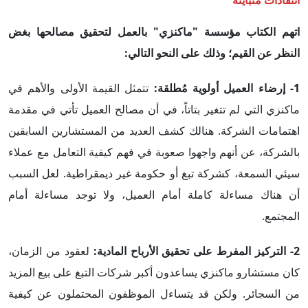
انتقادات متباينة
اتهم الكتاب مؤسسة "ماكنزي" بالعمل لتحقيق مصالحها بغض
النظر عن القيم؛ وذلك على النحو التالي:
1-
إرضاء العميل أولوية مُطلقة
:
تتمثل القيمة الأولى والأهم في
ماكنزي التي لم تتغير بتاتاً، في أن مصالح العميل تأتي في مقدمة
اهتمامات الشركة. هنالك كشف العديد من المستشارين السابقين
بالشركة، عن أنهم واجهوا صعوبة في فهم كيفية التعامل مع عملاء
سيئي السمعة، كشركة تبغ أو حكومة غير ديمقراطية. لعل السبب
أن هناك مساءلة كاملة أمام العميل، ولا توجد مساءلة أمام
المجتمع.
2- التركيز المفرط على تحقيق الأرباح المادية:
لعقود من الزمان،
كان مستشارو ماكنزي يساعدون أكبر شركات التبغ على بيع المزيد
من السجائر. ولكن قد يتساءل الموظفون المحتملون عن كيفية