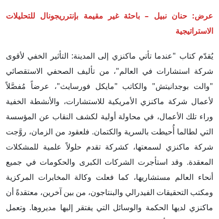
عرض: حنان نبيل – باحثة غير مقيمة بإنترريجونال للتحليلات
الاستراتيجية
يُقدّم كتاب "عندما تأتي ماكنزي إلى المدينة: التأثير الخفي لأقوى
شركة استشارات في العالم"، من تأليف الصحفي الاستقصائي
"والت بوجدانيتش" والكاتب "مايكل فورسايث"، عرضاً مُفصَّلاً
لأعمال شركة ماكنزي الأمريكية للاستشارات، والأنشطة الخفية
وراء تلك الأعمال، في محاولة أولية لكشف النقاب عن المؤسسة
التي لطالما أُحيطت بالسرية والكتمان. فلعقود من الزمان، روَّجت
شركة ماكنزي لسمعتها، كشركة تقدم حلولاً علمية للمشكلات
المعقدة. وقد استأجرت الشركات الكبرى والحكومات في جميع
أنحاء العالم مستشاريها، كما فعلت وكالة المخابرات المركزية
ومكتب التحقيقات الفيدرالي والبنتاجون، من بين آخرين، معتقدةً أن
ماكنزي لديها الحكمة والوسائل التي يفتقر إليها مديروها. وتعمل