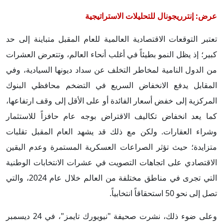
عرض: إنترريجونال للتحليلات الاستراتيجية
تعتبر التوقعات الاقتصادية العالمية للعام المقبل متباينة إلى حد
كبير؛ إذ يظل النمو بطيئاً في أغلب أنحاء العالم، وتتعرض العشرات
من الدول النامية لمخاطر التخلف عن سداد ديونها السيادية، وفي
المقابل يدفع الانخفاض السريع في التضخم محافظي البنوك
المركزية إلى خفض أسعار الفائدة أو على الأقل إلى وقف ارتفاعها،
كما يعد انخفاض تكاليف الاقتراض بوجه عام حافزاً للاستثمار
وشراء العقارات. ولكن مع ذلك قد يشهد العام المقبل تقلبات
متزايدة؛ حيث تؤثر الصراعات العسكرية المستمرة وعدم اليقين
الاقتصادي على اتجاهات التصويت في عشرات الانتخابات الوطنية
التي تجرى في مناطق مختلفة من العالم خلال عام 2024، والتي
تصل إلى نحو 50 استحقاقاً انتخابياً.
وعلى ضوء ذلك، نشرت صحيفة "نيويورك تايمز"، في 24 ديسمبر