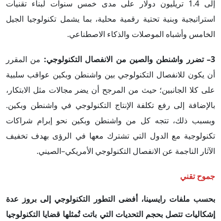
إلى 1.4 تريليون دولار على مدى خمس سنوات لبناء تقنيات
استراتيجية وبنية تحتية رقمية محلية، بما يشمل تكنولوجيا الجيل
الخامس وأشباه الموصلات والذكاء الاصطناعي.
3– تضرر واشنطن والصين من الانفصال التكنولوجي:
من المقرر
أن يكون للانفصال التكنولوجي بين واشنطن وبكين عواقب سلبية
على كلا الجانبين؛ حيث من المرجح أن يضر مجالات مثل الابتكار،
بالإضافة إلى رفع تكلفة الإنتاج التكنولوجي في واشنطن وبكين.
وبسبب ذلك، تتجه كل من واشنطن وبكين نحو إبرام شراكات
تكنولوجية مع الدول التي تشترك معها في الرؤى بهدف تخفيف
الآثار الناجمة عن الانفصال التكنولوجي الأمريكي–الصيني.
جموح تقني
بحسب ملفات رايسينا، أفضى التطور التكنولوجي إلى بروز عدة
إشكاليات تتصل بحجم التحديات التي باتت تُمثلها قضايا التكنولوجيا