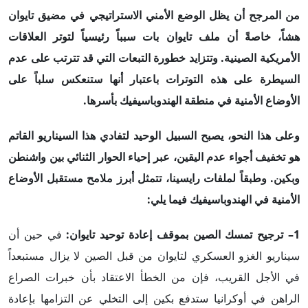
من المرجح أن يظل الوضع الأمني الاستراتيجي في مضيق تايوان
هشاً، خاصةً أن ملف تايوان بات سبباً رئيسياً لتوتر العلاقات
الأمريكية الصينية. وتتزايد خطورة التبعات التي قد تترتب على عدم
السيطرة على هذه التوترات باعتبار أنها ستنعكس سلباً على
الأوضاع الأمنية في منطقة الهندوباسيفيك بأسرها
.
وعلى هذا النحو، يصبح السبيل الوحيد لتفادي هذا السيناريو القاتم
هو تخفيف أجواء عدم اليقين، عبر إحياء الحوار الثنائي بين واشنطن
وبكين. وطبقاً لملفات رايسينا، تتمثل أبرز ملامح مستقبل الأوضاع
الأمنية في الهندوباسيفيك فيما يلي:
1– ترجيح تمسك الصين بموقف إعادة توحيد تايوان:
في حين أن
سيناريو الغزو العسكري لتايوان من قبل الصين لا يزال مستبعداً
في الأجل القريب، فإن من الخطأ الاعتقاد بأن خبرات الصراع
الراهن في أوكرانيا ستدفع بكين إلى التخلي عن التزامها بإعادة