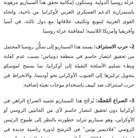
عزلة روسيا الدولية. وستكون إمكانية تحقق هذا السيناريو مرهونة
باستمرارية الدعم العسكري الغربي لأوكرانيا من ناحية، واتجاه
القوى الغربية لتنويع وتكثيف علاقاتها مع دول ثالثة، في آسيا
وأفريقيا وأمريكا اللاتينية؛ لمفاقمة عزلة روسيا.
2– حرب الاستنزاف:
يستند هذا السيناريو إلى تمكُّن روسيا المحتمل
من تحقيق انتصار حاسم في منطقة دونباس؛ بسبب عدم كفاية
وبطء تسليم الأسلحة الثقيلة إلى أوكرانيا، بما يسمح لموسكو
بتحويل تركيزها إلى الجنوب الأوكراني نحو أوديسا، والانخراط في
حرب استنزاف ضد كييف باستخدام موجات تعبئة إضافية.
3– الصراع المُجمَّد:
يُرجِّح هذا السيناريو تجميد الصراع الراهن في
أوكرانيا دون تحقيق انتصار حاسم لأي من الجانبَين الروسي أو
الأوكراني، وهو سيناريو تتزايد خطورته بالنظر إلى طموح الرئيس
الروسي "فلاديمير بوتين" في الترشح لدورة رئاسية جديدة في