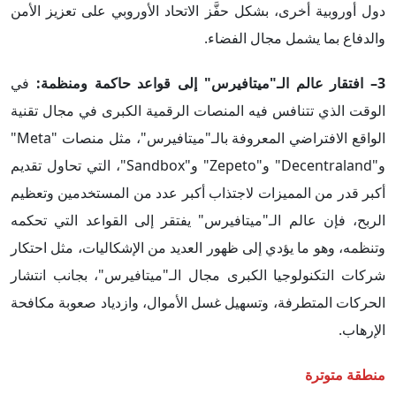
دول أوروبية أخرى، بشكل حفَّز الاتحاد الأوروبي على تعزيز الأمن
والدفاع بما يشمل مجال الفضاء.
3– افتقار عالم الـ"ميتافيرس" إلى قواعد حاكمة ومنظمة:
في
الوقت الذي تتنافس فيه المنصات الرقمية الكبرى في مجال تقنية
الواقع الافتراضي المعروفة بالـ"ميتافيرس"، مثل منصات "Meta"
و"Decentraland" و"Zepeto" و"Sandbox"، التي تحاول تقديم
أكبر قدر من المميزات لاجتذاب أكبر عدد من المستخدمين وتعظيم
الربح، فإن عالم الـ"ميتافيرس" يفتقر إلى القواعد التي تحكمه
وتنظمه، وهو ما يؤدي إلى ظهور العديد من الإشكاليات، مثل احتكار
شركات التكنولوجيا الكبرى مجال الـ"ميتافيرس"، بجانب انتشار
الحركات المتطرفة، وتسهيل غسل الأموال، وازدياد صعوبة مكافحة
الإرهاب.
منطقة متوترة