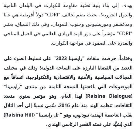
يهدف إلى بناء بنية تحتية مقاوِمة للكوارث في البلدان النامية
والدول الجزرية؛، بحيث يضم تحالف "CDRI" دولاً أفريقية هي غانا
ومدغشقر وموريشيوس وجنوب السودان. وفي ذلك السياق، يعتبر
"CDRI" مؤشراً على دور الهند الريادي العالمي في العمل المناخي
والقدرة على الصمود في مواجهة الكوارث.
وختاماً، حرصت ملفات "رايسينا 2023" على تسليط الضوء على
العديد من القضايا البارزة على الساحة الدولية؛ وذلك في مختلف
المجالات السياسية والأمنية والاقتصادية والتكنولوجية، اتساقاً مع
الموضوعات التي ناقشتها النسخة الثامنة من منتدى "رايسينا"
(
Raisina Dialogue
) لهذا العام، وهو مؤتمر سنوي متعدد
الثقافات، تنظمه الهند منذ عام 2016، سُمي نسبةً إلى أحد التلال
بقلب العاصمة الهندية نيودلهي، وهو "
تل رايسينا" (
Raisina Hill
)
الذي يُشيَّد على قمته القصر الرئاسي الهندي.