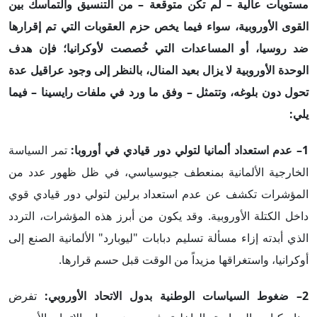
مستويات عالية – لم تكن متوقعة – من التنسيق والتماسك بين
القوى الأوروبية، سواء فيما يخص حزم العقوبات التي تم إقرارها
ضد روسيا، أو المساعدات التي خُصصت لأوكرانيا؛ فإن هدف
الوحدة الأوروبية لا يزال بعيد المنال، بالنظر إلى وجود عراقيل عدة
تحول دون بلوغه، وتتمثل – وفق ما ورد في ملفات رايسينا – فيما
يلي
:
1– عدم استعداد ألمانيا لتولي دور قيادي في أوروبا:
تمر السياسة
الخارجية الألمانية بمنعطف جيوسياسي، في ظل ظهور عدد من
المؤشرات تكشف عن عدم استعداد برلين لتولي دور قيادي قوي
داخل الكتلة الأوروبية. وقد يكون من أبرز هذه المؤشرات، التردد
الذي أبدته إزاء مسألة تسليم دبابات "ليوبارد" الألمانية الصنع إلى
أوكرانيا، واستغراقها مزيداً من الوقت قبل حسم قرارها.
2– ضغوط السياسات الوطنية بدول الاتحاد الأوروبي:
تفرض