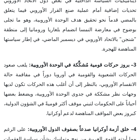
ديناميكيات السياسة الداخلية في بعض دول الاتحاد الأوروبي
تحديات إضافية أمام عملية صنع القرار الأوروبي فيما يتعلق
بالمضي قدماً نحو تحقيق هدف الوحدة الأوروبية، وهو ما تجلى
بوضوح في معارضة النمسا انضمام بلغاريا ورومانيا إلى منطقة
"شنجن" بالاتحاد الأوروبي في ديسمبر الماضي، في إطار سياستها
المناهضة للهجرة.
3– بروز حركات قومية مُشكِّكة في الوحدة الأوروبية:
يلعب صعود
الحركات الشعبوية والقومية في أوروبا دوراً في مفاقمة حالة
الانقسام الأوروبي، بالنظر إلى أن أغلب هذه الحركات تكون لديها
وجهات نظر مشككة في جدوى الوحدة الأوروبية، ويضغط بعضها
أحياناً على الحكومات لتبني موقف أكثر قوميةً في الشؤون الدولية،
كبروز بعض المواقف المناهضة لدعم أوكرانيا.
4– خلق أزمة أوكرانيا صدعاً بصفوف الدول الأوروبية:
على الرغم
مما أبدته القوى الغربية من نهج متماسك بشأن سياسة العقوبات