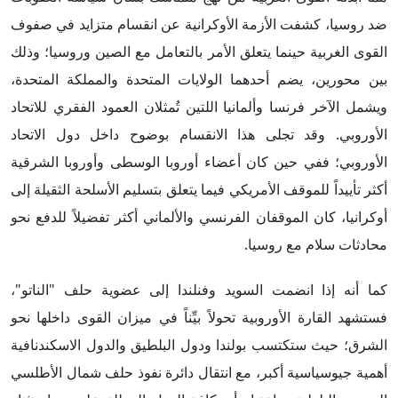
ضد روسيا، كشفت الأزمة الأوكرانية عن انقسام متزايد في صفوف
القوى الغربية حينما يتعلق الأمر بالتعامل مع الصين وروسيا؛ وذلك
بين محورين، يضم أحدهما الولايات المتحدة والمملكة المتحدة،
ويشمل الآخر فرنسا وألمانيا اللتين تُمثلان العمود الفقري للاتحاد
الأوروبي. وقد تجلى هذا الانقسام بوضوح داخل دول الاتحاد
الأوروبي؛ ففي حين كان أعضاء أوروبا الوسطى وأوروبا الشرقية
أكثر تأييداً للموقف الأمريكي فيما يتعلق بتسليم الأسلحة الثقيلة إلى
أوكرانيا، كان الموقفان الفرنسي والألماني أكثر تفضيلاً للدفع نحو
محادثات سلام مع روسيا.
كما أنه إذا انضمت السويد وفنلندا إلى عضوية حلف "الناتو"،
فستشهد القارة الأوروبية تحولاً بيِّناً في ميزان القوى داخلها نحو
الشرق؛ حيث ستكتسب بولندا ودول البلطيق والدول الاسكندنافية
أهمية جيوسياسية أكبر، مع انتقال دائرة نفوذ حلف شمال الأطلسي