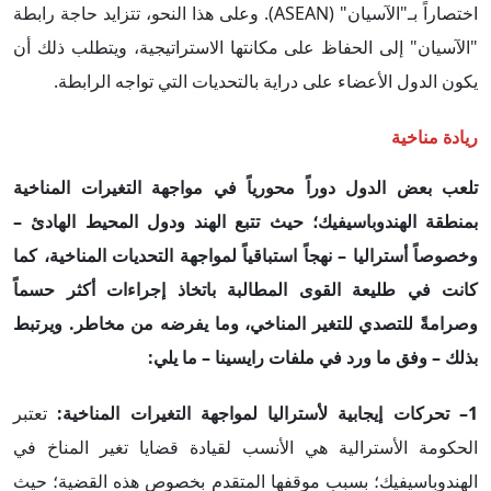
اختصاراً بـ"الآسيان" (ASEAN). وعلى هذا النحو، تتزايد حاجة رابطة
"الآسيان" إلى الحفاظ على مكانتها الاستراتيجية، ويتطلب ذلك أن
يكون الدول الأعضاء على دراية بالتحديات التي تواجه الرابطة.
ريادة مناخية
تلعب بعض الدول دوراً محورياً في مواجهة التغيرات المناخية
بمنطقة الهندوباسيفيك؛ حيث تتبع الهند ودول المحيط الهادئ –
وخصوصاً أستراليا – نهجاً استباقياً لمواجهة التحديات المناخية، كما
كانت في طليعة القوى المطالبة باتخاذ إجراءات أكثر حسماً
وصرامةً للتصدي للتغير المناخي، وما يفرضه من مخاطر. ويرتبط
بذلك – وفق ما ورد في ملفات رايسينا – ما يلي
:
1– تحركات إيجابية لأستراليا لمواجهة التغيرات المناخية:
تعتبر
الحكومة الأسترالية هي الأنسب لقيادة قضايا تغير المناخ في
الهندوباسيفيك؛ بسبب موقفها المتقدم بخصوص هذه القضية؛ حيث