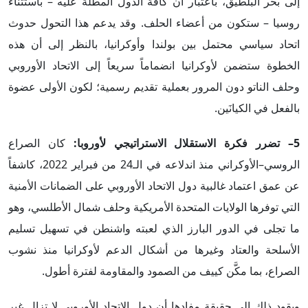
إلى بحر البلطيق، باعتبار أن كافة الدول المطلة عليه – باستثناء
روسيا – ستكون من أعضاء الحلف. وقد يدعم هذا التحول حدوث
اتحاد سياسي محتمل بين بولندا وأوكرانيا، بالنظر إلى أن هذه
الخطوة ستضمن لأوكرانيا انضماماً سريعاً إلى الاتحاد الأوروبي
وحلف الناتو دون المرور بعملية تقديم رسمية؛ لكون الأولى عضوة
بالفعل في الكيانَين.
5– تضرر فكرة الاستقلال الاستراتيجي لأوروبا:
كان الصراع
الروسي–الأوكراني منذ اندلاعه في الـ24 من فبراير 2022، كاشفاً
عن عمق اعتماد غالبية دول الاتحاد الأوروبي على الضمانات الأمنية
التي توفرها الولايات المتحدة الأمريكية وحلف شمال الأطلسي، وهو
ما تجلى في الدور البارز الذي لعبته واشنطن في تسهيل تسليم
الأسلحة والعتاد وغيرها من أشكال الدعم لأوكرانيا منذ نشوب
الصراع، بما مكَّن كييف من الصمود والمقاومة لفترة أطول.
ويقود ذلك إلى حقيقة مفادها أن دول الاتحاد الأوروبي لا تزال غير