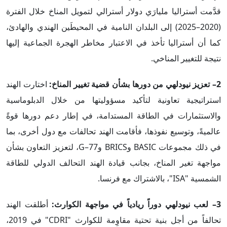
قدَّمت أستراليا مليارَي دولار أسترالي لتمويل المناخ خلال الفترة
(2020–2025) إلى البلدان النامية في المحيطَين الهندي والهادئ،
كما أن أستراليا تأخذ في الاعتبار مخاطر الهجرة الجماعية إليها
نتيجة للتغيير المناخي.
2– تعزيز نيودلهي من دورها بشأن قضية تغيير المناخ:
اختارت الهند
استراتيجية تعاونية لتأكيد مسؤوليتها من خلال الدبلوماسية
والاستثمارات في الطاقة المستدامة، في إطار دعم دورها قوةً
عالميةً، وتوسيع نفوذها، فأقامت الهند تحالفات مع دول أخرى، بما
في ذلك مجموعات BASIC وBRICS وG–77، لتعزيز التعاون بشأن
مواجهة تغير المناخ، بجانب قيادة الهند التحالف الدولي للطاقة
الشمسية "ISA"، بالاشتراك مع فرنسا.
3– لعب نيودلهي دوراً ريادياً في مواجهة الكوارث:
أطلقت الهند
تحالفاً من أجل بنية تحتية مقاوِمة للكوارث "CDRI" في 2019،