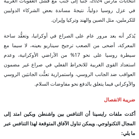
انتخابات مارس 2024، جنباً إلى جنب مع فشل العقوبات الغربية
في عزل روسيا دولياً، نتيجةَ مساندة بعض الشركاء الدوليين
للكرملين، مثل الصين والهند وتركيا وإيران.
يُذكر أنه بعد مرور عام على الصراع في أوكرانيا، وتعقُّد ساحة
المعركة، أضحى من الصعب ترجيح سيناريو بعينه، لا سيما مع
سيطرة روسيا على نحو 17% من الأراضي الأوكرانية، وعدم
استعداد القوى الغربية للانخراط الفعلي في صراع غير مضمون
العواقب ضد الجانب الروسي، واستمرارية تعنُّت الجانبَين الروسي
والأوكراني فيما يتعلق بالدفع نحو مفاوضات السلام.
ضريبة الانفصال
أكدت ملفات رايسينا أن التنافس بين واشنطن وبكين امتد إلى
المجال التكنولوجي. ويمكن تناول الآفاق المتوقعة لهذا التنافس عبر
ما يلي: