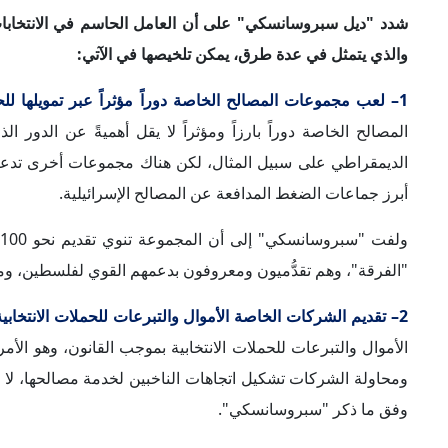
3– قيام لجان العمل السياسي بدور مهم في تقديم تبرعات للحملات:
يمكن تتبع الأموال التي تم توزيعها. وأكد "سبروسانسكي" أيضاً
يمكن تقديم مبلغ غير محدود من المال من قبل فرد، أو منظمة أو
لكن في هذه الحالة لن يتم توزيع هذه الأموال – بحسب "سبر
إعلانات تجارية أو توزيع رسائل بريدية على الناخبين. ويمكن كذل
التي جمعتها هذه الحزم، ومعرفة من هم المانحون.
4– استفادة البعض من "أموال مظلمة" تجمعها منظمات غير ربحية:
الأساس منظمات غير ربحية يمكنها جمع الأموال، لافتاً إلى أن 
على أنها منظمات رعاية اجتماعية أو جمعيات تجارية؛ حيث لا يُ
الافتقار إلى الشفافية للنخب بممارسة نفوذها خلف الكواليس، وت
5– اتباع جماعات الضغط المؤيدة لإسرائيل سياسة "العصا والجزرة":