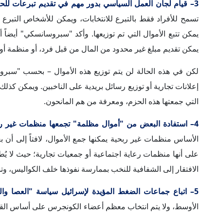
الأوسط، ولا يتم انتخاب معظم أعضاء الكونجرس على أساس القضاي
جماعات الضغط المؤيدة لإسرائيل، وفق ما ذكر "سبروسانسكي".
وختاماً، أشار "سبروسانسكي" إلى أن تلك الجماعات تستخدم سياس
يتلقون دعم تلك المجموعات، وبالعكس؛ إذا رفضوا فستُلاحِقهم
المتعلقة بإسرائيل، بل في قضايا محلية مهمة؛ لتُفقِدهم شعبيتهم.
الكلمات المفتاحية
:
الانتخابات الأمريكية
جماعات