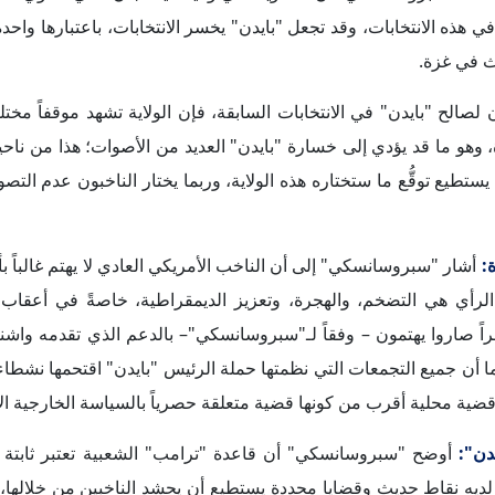
مب" لديه نقاط حديث وقضايا محددة يستطيع أن يحشد الناخبين من خلالها،
 توجهات مؤيديه، الذين أصبحوا أكثر انقساماً الآن في ظل الحرب 
أكد "سبروسانسكي" أن المجموعات المؤيدة لفلسطين في الولاي
 المستخدم في مناهضة إسرائيل؛ حيث تحول الحديث عن الصراعات ب
ا يؤثر على عدد لا بأس به من الناخبين الأمريكيين في الوقت الحالي.
حسب "سبروسانسكي"، فإن مشكلة الهجرة وتهريب البشر على الحدود ا
من المرشحين المحتملين بتقديم وعود جادة يُمكن أن تفضي إلى نتائج م
لانتخابات، ليستطيع أن يحشد الأصوات بناءً عليها.
مة الهجرة، إلا أنه أوضح أن ثمة عوامل إنسانية يجب أخذها بعين الاعتبار
عقوبات الاقتصادية التي فرضتها واشنطن على دولة مثل فنزويلا، والتي 
لى الولايات المتحدة.