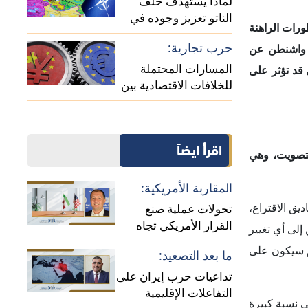
التفاعلات الإقليمية
 نسبة كبيرة
(حلقة نقاشية)
حالة كشمير:
 من الولايات
واقع ومستقبل الصراع
بين الهند وباكستان (حلقة
نقاشية)
فاً في الوقت
ة. ومن ناحية
ت، وفقاً لما
أمور السياسة
اقتحام مبنى
طن لإسرائيل
دانوا تورطه
مريكية.
لى حد كبير،