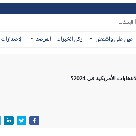
عقد "إنترريجونال للتحليلات الاستراتيجية"، يوم الأربعاء الموافق 14 فبراير 2024، حلقة نقاشية بعنوان "ملفات واشنطن
في الشرق الأوسط على الانتخابات الرئاسية الأمريكية في 2024؟"، استضاف خلالها "ديل سبروسانسكي" مدير تحرير دو
عين على واشنطن
ركن الخبراء
المرصد
الإصدارات
شية إلى أهم الاتجاهات في موسم الانتخابات الأمريكي، والعوامل التي
لخارجية الأمريكية وشؤون الشرق الأوسط.
لانتخابات الأمريكية الحالي، وكيفية تأثيرها المحتمل على نتائج ا
وفقاً للمتحدث الرئيسي، لا توجد خيارات عديدة أمام الناخبين في صناد
ة إعادة للانتخابات بين "ترامب" و"بايدن"؛ ما يجعل الناخبين غير متطلعين
مخاوف تجاه الصحة العقلية لكلا المرشحين، مضيفاً أن التركيز هذا الع
تساب الأصوات منها.