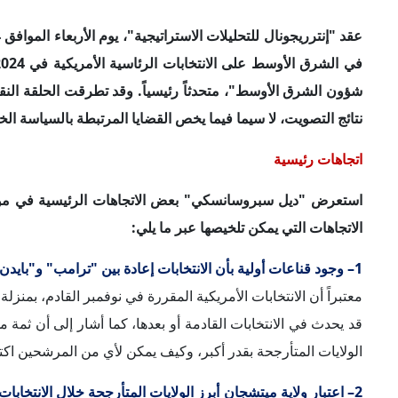
2– اعتبار ولاية ميتشجان أبرز الولايات المتأرجحة خلال الانتخابات:
من الأمريكيين المسلمين وذوي الأصول العربية، سيكون حاسماً في 
المتأرجحة التي أعربت عن رفضها سياسة الإدارة الحالية لما يحد
ووفقاً لـ"سبروسانسكي"، فإنه على الرغم من تصويت ميتشجان لصا
الحالي إزاء "بايدن"؛ نظراً إلى سياسة إدارته تجاه الأزمة في غز
أخرى، لا تدعم ميتشيجان "ترامب" أيضاً للأسباب نفسها. ولا أحد يس
أشار إليه "سبروسانسكي".
3– حدوث تغير ملحوظ في أولويات الناخبين نتيجةَ الحرب في غزة:
الخارجية، مؤكداً أن القضايا الأبرز التي تظهر في استطلاعات
الكونجرس الأمريكي. لكن العديد من المواطنين الأمريكيين مؤخ
وإدانة الحرب في غزة؛ حيث شهدت واشنطن تظاهرات كبيرة، كما أ
فيما يحدث في غزة، وهو ما يشير إلى أن قضية إسرائيل أصبحت قض
4– ثبات قاعدة "ترامب" الشعبية مقارنةً بديناميكية قاعدة "بايدن":