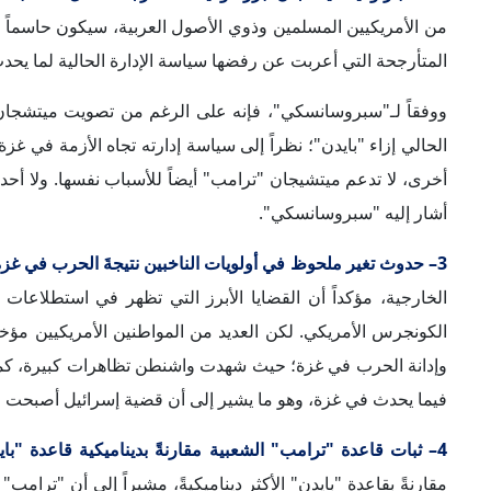
مقارنةً بقاعدة "بايدن" الأكثر ديناميكيةً، مشيراً إلى أن "ترا
فإن "بايدن" لن يستطيع كسب كافة الأطراف في صفه؛ حيث تتنوع
شيء سيقوله "بايدن" سيُفقِده فئةً ما من الناخبين.
5– تزايد قوة خطاب الجماعات المؤيدة لفلسطين بالداخل الأمريكي:
استطاعت أن تقطع شوطاً كبيراً في تشديد اللهجة والخطاب
وفلسطين من "احتلال" إلى "إبادة جماعية" في أقل من عقد، وهو م
6– التوظيف السياسي المحتمل لقضية الهجرة عبر جنوب البلاد:
ب
الولايات المتحدة والمكسيك تكتنفها فوضى كبيرة، ولم يَقُم أي 
لافتاً إلى أن "ترامب" يريد أن تظل أزمة الهجرة قائمة حتى موعد ا
كما أشار إلى أن العديد من الأمريكيين يهتمون بالبعد السياسي لأز
مثل العنف والفقر المدقع الذي يهرب منه هؤلاء، بالإضافة إلى ال
ساهمت في تفاقم سوء المعيشة هناك واضطرار مواطنيها للهروب إ