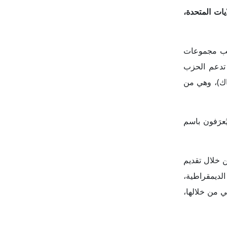
 الحزم التي
المال لمرشح. وفي هذه الحالة
 التبرع؛ حيث
، مثل تشغيل
قدار الأموال
م"، وهي في
باً ما تُصنف
ي"، يسمح هذا
تمون بالشرق