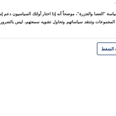
جميع الحقوق محفوظة لموقع إنترريجونال للتحليلات الاستراتيجية 2026