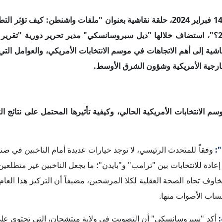
أكد "سبروسانسكي" أن التصويت في ولاية ميتشجان، التي تحتوي على
هذه الانتخابات، وقد تجعل "بايدن" يخسر الانتخابات، باعتبارها واحدة
ث في غزة.
لح "بايدن" في الانتخابات السابقة، فإن الولاية تشهد موقفاً مختل
ة، وهو ما قد يؤدي إلى خسارة "بايدن" العديد من الأصوات؛ هذا من ناحي
تطيع توقُّع ما ستختاره هذه الولاية، وربما يختار الناخبون عدم التصوي
أشار "سبروسانسكي" إلى أن الناخب الأمريكي العادي لا يهتم غالباً ب
 الرأي هي التضخم، والهجرة، وتعزيز الديمقراطية، خاصةً في أعقاب 
راً صاروا يهتمون – وفقاً لـ"سبروسانسكي"– بالدعم الذي تقدمه واشن
ن جميع التجمعات التي نظمتها حملة الرئيس "بايدن" اقتحمها نشطاء أ
ية محلية أقرب من كونها قضية متعلقة حصرياً بالسياسة الخارجية الأ
أوضح "سبروسانسكي" أن قاعدة "ترامب" الشعبية تعتبر ثابتة إ