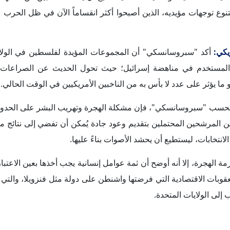
الأمريكية هو الدور الذي تلعبه مجموعات الضغط المختلفة في الولاي
أشار "سبروسانسكي" إلى أنه على عكس ما هو متداول، تل
 الذي تلعبه جماعات المصالح الحزبية العامة، مضيفاً أن هناك جماعا
الح معينة، مثل "لجنة الشؤون العامة الأمريكية الإسرائيلية" (آيب
ولفت "سبروسانسكي" إلى أن المجموعة تنوي تقديم نحو 100 مليون دولار للحملات الأولية لهزيمة
هم "إلهان عمر"، و"رشيدة طالب"، و"ألكسندرا أوكاسيو كورتيز".
لفت "سبروسانسكي" إلى أن الشركات الخاصة تلعب دوراً مهماً، من
 الذي انتقده الكثير من الأمريكيين؛ بسبب التأثير السلبي على العملية 
يما أن الشركات تتمتع بموارد مالية كبيرة تستطيع تحقيق نفوذ سياس