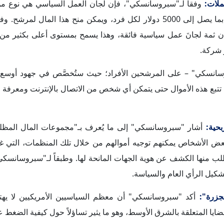
ا المتعلقة بالشرق الأوسط، وهو ما يثير تساؤلاً حول كيفية الضغط 
ة "العصا والجزرة"، موضحاً أنه إذا اختار أولئك السياسيون دعم إس
 المجموعات وتنتقد سياساتهم وتحاول تشويه سمعتهم، ليس بالضرورة
 الضغط