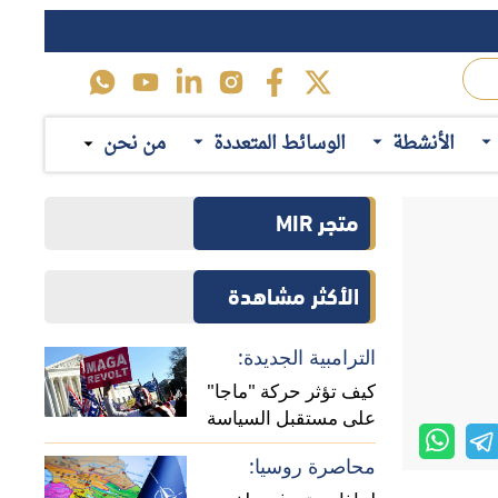
محاصرة روسيا:
لماذا يستهدف حلف
الناتو تعزيز وجوده في
: كيف تؤثر التطورات الراهنة
منطقة القوقاز؟
حرب تجارية:
رية "تقرير واشنطن عن
الأنشطة
الوسائط المتعددة
من نحن
المسارات المحتملة
 قد تؤثر على
للخلافات الاقتصادية بين
الصين وأوروبا
اقرأ ايضاً
لتصويت، وهي
المقاربة الأمريكية:
يق الاقتراع،
تحولات عملية صنع
القرار الأمريكي تجاه
 إلى أي تغيير
إيران بعد الحرب (حلقة
ام سيكون على
ما بعد التصعيد:
نقاشية)
تداعيات حرب إيران على