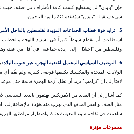
مجموعات مؤثرة
شدد "ديل سبروسانسكي" على أن العامل الحاسم في الانتخابات 
والذي يتمثل في عدة طرق، يمكن تلخيصها في الآتي:
1– لعب مجموعات المصالح الخاصة دوراً مؤثراً عبر تمويلها للحملات:
المصالح الخاصة دوراً بارزاً ومؤثراً لا يقل أهميةً عن الدور
الديمقراطي على سبيل المثال، لكن هناك مجموعات أخرى تدعم مص
أبرز جماعات الضغط المدافعة عن المصالح الإسرائيلية.
"الفرقة"، وهم تقدُّميون ومعروفون بدعمهم القوي لفلسطين، ومن
2– تقديم الشركات الخاصة الأموال والتبرعات للحملات الانتخابية:
الأموال والتبرعات للحملات الانتخابية بموجب القانون، وهو الأمر
ومحاولة الشركات تشكيل اتجاهات الناخبين لخدمة مصالحها، لا س
وفق ما ذكر "سبروسانسكي".