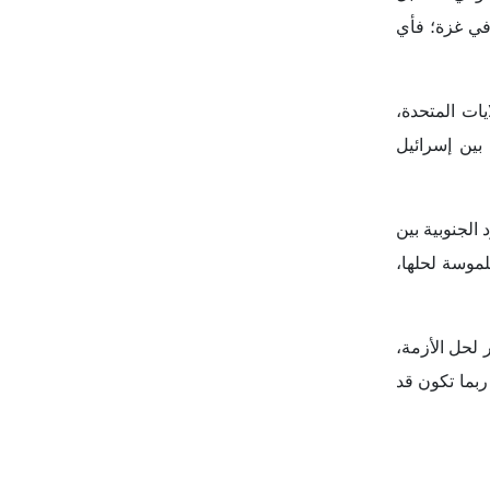
ات المتحدة،
عب مجموعات
ت تدعم الحزب
اك)، وهي من
 7 أعضاء فقط في الكونجرس يُعرَفون باسم
 خلال تقديم
الديمقراطية،
ي من خلالها،