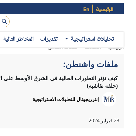
الرئيسية
En
تحليلات استراتيجية
تقديرات
المخاطر التالية
شؤون الشرق الأوسط"، متحدثاً رئيسياً. وقد تطرقت الحلقة النقا
نتائج التصويت، لا سيما فيما يخص القضايا المرتبطة بالسياسة ا
اتجاهات رئيسية
استعرض "ديل سبروسانسكي" بعض الاتجاهات الرئيسية في موسم ا
الاتجاهات التي يمكن تلخيصها عبر ما يلي:
1– وجود قناعات أولية بأن الانتخابات إعادة بين "ترامب" و"بايدن":
معتبراً أن الانتخابات الأمريكية المقررة في نوفمبر القادم، بمنزل
قد يحدث في الانتخابات القادمة أو بعدها، كما أشار إلى أن ثمة 
الولايات المتأرجحة بقدر أكبر، وكيف يمكن لأي من المرشحين اك