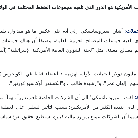
وفقاً لـ"سبروسانسكي"، فإن لجان العمل السياسي هي نوع من
تسمح للأفراد فقط بالتبرع للانتخابات، ويمكن للأشخاص التبرع بما يصل إلى 5000 دولار لكل فرد، ويمكن منح هذا 
 أن ثمة لجانَ عمل سياسية فائقة، وهذا يسمح بمستوى أعلى بكثير من
 شركة.
وسانسكي" – على المرشحين الأفراد؛ حيث ستُخصَّص في جهود أوسع
ك تتبع هذه الأموال حتى يتمكن أي شخص من الاتصال بالإنترنت ومعرفة م
أشار "سبروسانسكي" إلى ما يُعرف بـ"مجموعات المال المظل
بعض الأشخاص يمكنهم توجيه أموالهم من خلال تلك المنظمات، التي غال
طلب منها الكشف عن هوية الجهات المانحة لها. وطبقاً لـ"سبروسانسك
شكيل الرأي العام والسياسة.
أكد "سبروسانسكي" أن معظم السياسيين الأمريكيين لا يه