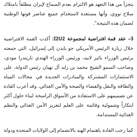
يتجزأ من هذا التعهد هو الالتزام بعدم السماح لإيران مطلقاً بامتلاك
سلاح نووي، وأنها مستعدة لاستخدام جميع عناصر قوتها الوطنية
لضمان هذه النتيجة".
3– عقد قمة افتراضية لمجموعة I2U2:
أكدت القمة الافتراضية
خلال زيارة الرئيس الأمريكي جو بايدن إلى إسرائيل، التي جمعته
برئيس الوزراء يائير لابيد، ورئيس الوزراء الهندي ناريندرا مودي،
وصاحب السمو الشيخ محمد بن زايد آل نهيان رئيس الدولة، على
الاستثمارات المشتركة والمبادرات الجديدة في مجالات المياه
والطاقة والنقل والفضاء والصحة والأمن الغذائي. وقد أعرب القادة
عن تصميمهم على الاستفادة من الأسواق الراسخة لبناء حلول أكثر
ابتكاراً وشمولية وقائمة على العلم لتعزيز الأمن الغذائي والنظم
الغذائية المستدامة.
كما رحب القادة باهتمام الهند بالانضمام إلى الولايات المتحدة ودولة