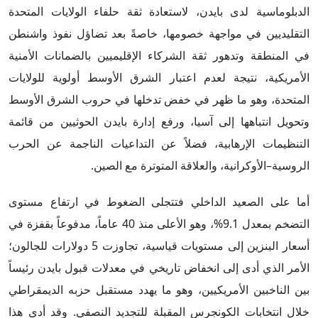
الدبلوماسية لدى بايدن، لاستعادة ثقة حلفاء الولايات المتحدة
التقليديين في مواجهة خصومها، خاصةً بعد تضاؤل نفوذ واشنطن
في المنطقة وتدهور ثقة الشركاء الإقليميين بالضمانات الأمنية
الأمريكية، نتيجة لعدم اعتبار الشرق الأوسط أولوية للولايات
المتحدة، وهو ما ظهر في خفض تدخلها في حروب الشرق الأوسط
وتحويل انتباهها إلى آسيا، ورفع إدارة بايدن الحوثيين من قائمة
التنظيمات الإرهابية، فضلاً عن التداعيات الناجمة عن الحرب
الروسية–الأوكرانية، والعلاقة المتوترة مع الصين.
أما على الصعيد الداخلي فتتجلى الضغوط في ارتفاع مستوى
التضخم بمعدل 9.1%، وهو الأعلى منذ 40 عاماً، مدفوعاً بقفزة في
أسعار البنزين إلى مستويات قياسية، تجاوزت 5 دولارات للجالون؛
الأمر الذي أدى إلى انخفاض تاريخي في معدلات قبول بايدن رئيساً
بين الناخبين الأمريكيين، وهو ما يهدد مستقبل حزبه الديمقراطي
خلال انتخابات الكونجرس المقبلة للتجديد النصفي. وقد أدى هذا