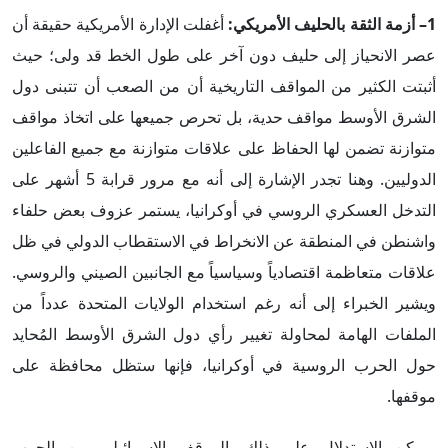
1– أزمة الثقة بالحليف الأمريكي:
أغفلت الإدارة الأمريكية حقيقة أن
عصر الانحياز إلى حليف دون آخر على طول الخط قد ولى؛ حيث
أثبتت الكثير من المواقف التاريخية أن من الصعب أن تتبنى دول
الشرق الأوسط مواقف حدية، بل تحرص جميعها على اتخاذ مواقف
متوازنة تضمن لها الحفاظ على علاقات متوازنة مع جميع الفاعلين
الدوليين. وهنا تجدر الإشارة إلى أنه مع مرور قرابة 5 أشهر على
التدخل العسكري الروسي في أوكرانيا، يستمر عزوف بعض حلفاء
واشنطن في المنطقة عن الانخراط في الاستقطاب الدولي في ظل
علاقات متعاظمة اقتصادياً وسياسياً مع الجانبين الصيني والروسي.
ويشير الخبراء إلى أنه رغم استخدام الولايات المتحدة عدداً من
الملفات الهامة لمحاولة تغيير رأي دول الشرق الأوسط المُحايد
حول الحرب الروسية في أوكرانيا، فإنها ستظل محافظة على
موقفها.
ويمكن الاستدلال على ذلك بالموقف الإسرائيلي من الحرب