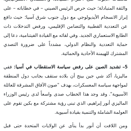
والثقة المتبادلة؛ حيث حرص الرئيس الصيني – في خطاباته – على
إبراز الانسجام الأيديولوجي مع دول جنوب شرق آسيا؛ حيث دافع
عن التعددية القطبية والتضامن الإقليمي، ورفض التدخلات ذات
الطابع الاستعماري الجديد. وفي لقائه مع القيادة الفيتنامية، دعا إلى
حماية التعددية والنظام الدولي، مشدداً على ضرورة التصدي
المشترك للهيمنة الأحادية والحمائية.
5– تشديد الصين على رفض سياسة الاستقطاب في آسيا:
ففي
ماليزيا، أكد شي جين بينج أن بلاده ستقف بجانب دول المنطقة
لمواجهة سياسة المعسكرات، بهدف "صون الآفاق المشرقة للعائلة
الآسيوية". وقد وجد هذا الخطاب صدى واسعاً لدى رئيس الوزراء
الماليزي أنور إبراهيم، الذي تبنى رؤية مشتركة مع بكين تقوم على
العولمة الشاملة والتنمية بقيادة آسيوية.
ومن اللافت أن أنور بدأ ينأى عن الولايات المتحدة حتى قبل