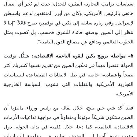
سياسات ترامب التجارية المثيرة للجدل، حيث لم يُجرِ أي اتصال
هاتفي بالرئيس الأمريكي، وكان من أبرز المنتقدين لدعم واشنطن
لإسرائيل. وفي زيارة سابقة إلى بكين في نوفمبر، صرح قائلاً: "إننا لا
ننظر إلى الصين بوصفها قائدة للشرق فحسب، بل كصوت يمثل
الجنوب العالمي ويدافع عن مصالح الدول النامية".
6– مواصلة ترويج بكين للقوة الناعمة الاقتصادية:
شكَّل توقيت
الجولة عنصراً مهماً في تمكين الصين من تقديم نفسها كشريك أكثر
نضجاً واعتمادية، خاصة في ظل الانتقادات المتصاعدة للسياسات
التجارية الأمريكية والتقلبات التي تشوب السياسة الخارجية
الأمريكية.
فقد أكد شي جين بينج، خلال لقائه مع رئيس وزراء ماليزيا أن
الصين ستكون شريكاً موثوقاً ومتعاوناً في مواجهة تداعيات الأزمات
الاقتصادية العالمية، كما دعا، خلال كلمته في بداية الجولة، دول
جنوب شرق آسيا إلى الوقوف بجانبه في مقاومة السياسات