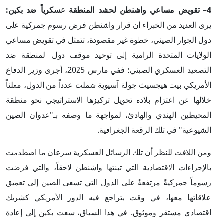
4– تقويض مساعي واشنطن لحشد المنطقة عسكرياً ضد بكين:
يرى العديد من الخبراء أن قرار واشنطن فرض رسوم جمركية على
دول الجوار الصيني، خطوة غير مقصودة، تتمثل في تقويض مساعي
الولايات المتحدة الرامية إلى توحيد موقف دول المنطقة ضد
التصعيد العسكري الصيني؛ ففي مارس 2025، أجرى وزير الدفاع
الأمريكي بيت هيجسيث جولة آسيوية شملت عدداً من الدول، معلناً
خلالها عن اعتزام بلاده تحويل تركيزها الاستراتيجي نحو منطقة
المحيطين الهندي والهادئ، لمواجهة ما وصفه بـ"عدوان الصين
الشيوعية" في تلك الرقعة الجغرافية.
ومن اللافت للنظر أن تلك الرسائل العسكرية سرعان ما اصطدمت
بالإجراءات الاقتصادية التي تبنتها واشنطن لاحقاً، والتي فرضت
رسوماً جمركيةً مرتفعةً على الدول التي تسعى الصين إلى تعميق
علاقاتها معها، في وقت يتراجع فيه الدور الأمريكي كشريك
اقتصادي مستقر وموثوق. في هذا السياق، سعت بكين إلى إعادة