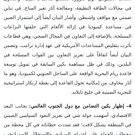
في مجالات الطاقة النظيفة، ومعالجة آثار تغير المناخ، في تباين
ضمني مع مواقف واشنطن. وأشار البيان أيضاً إلى استمرار الصين
في مساعدة كمبوديا في إزالة الألغام التي خلفتها النزاعات
المسلحة، بالإضافة إلى التعاون في المجال الصحي، وهي قطاعات
تأثرت بتقليص المساعدات الأمريكية في عهد إدارة ترامب. وتضمن
البيان أيضاً اتفاقاً على تعزيز التعاون بين القوات المسلحة في
البلدين، وذلك في ظل مساهمة بكين السابقة في تمويل توسعة
قاعدة ريام البحرية الواقعة على الساحل الجنوبي لكمبوديا، وهو ما
أثار مخاوف من إمكانية تحول القاعدة إلى نقطة ارتكاز استراتيجية
للبحرية الصينية في خليج تايلاند.
4– إظهار بكين التضامن مع دول الجنوب العالمي:
بجانب البعد
الاقتصادي، أسهمت جولة شي في تعزيز النفوذ السياسي الصيني
في المنطقة بشكل لافت؛ فقد شددت خطاباته في كل محطة من
محطات الجولة على احترام السيادة، والاستقلال الاستراتيجي،