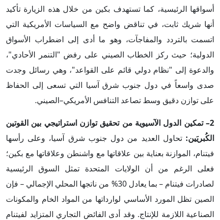
أسواقها الرئيسية، كما تستهدف بكين من خلال هذه الزيارة تأكيد
أنها شريك ثابت، في تناقض واضح مع السياسات الأمريكية التي
اتسمت بالتردد والمفاجآت، وهو ما أدى إلى اضطراب الأسواق
الدولية؛ حيث ركز الخطاب الصيني على رفض "التنمر الأحادي"،
والدعوة إلى "نظام دولي قائم على القواعد"، وهي رسائل وجدت
صدى واسعاً في دول جنوب شرق آسيا التي تسعى إلى الحفاظ
على توازن دقيق وسط تصاعد التنافس الأمريكي–الصيني.
2– تمكين الدول الآسيوية من تحقيق توازن استراتيجي بين القوتين
الكُبريَين:
تحاول العديد من دول جنوب شرق آسيا، وعلى رأسها
فيتنام، الموازنة بعناية بين علاقاتها مع واشنطن وعلاقاتها مع بكين؛
فعلى الرغم من أن الولايات المتحدة تمثل السوق الرئيسية
لصادرات فيتنام – بما يعادل 30% من ناتجها المحلي الإجمالي – فإن
الصين تظل المورد الأساسي لوارداتها من المواد الخام والمكونات
الصناعية اللازمة للإنتاج. وقد أدى الفائض التجاري المتزايد لفيتنام