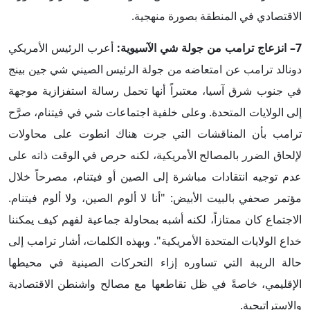
الاقتصادي في المنطقة بصورة منهجية.
7– انزعاج ترامب من جولة شي الآسيوية:
أعرب الرئيس الأمريكي
دونالد ترامب عن امتعاضه من جولة الرئيس الصيني شي جين بينج
في جنوب شرق آسيا، معتبراً أنها تحمل رسالة استفزازية موجهة
إلى الولايات المتحدة. وعلى خلفية اجتماعات شي في فيتنام، صرَّح
ترامب بأن المناقشات التي جرت هناك انطوت على محاولات
لإلحاق الضرر بالمصالح الأمريكية، لكنه حرص في الوقت ذاته على
عدم توجيه انتقادات مباشرة إلى الصين أو فيتنام، مصرحاً خلال
مؤتمر صحفي بالبيت الأبيض: "أنا لا ألوم الصين، ولا ألوم فيتنام.
الاجتماع كان ممتازاً، لكنه أشبه بمحاولة جماعية لفهم كيف يمكننا
خداع الولايات المتحدة الأمريكية". وبهذه الكلمات، أشار ترامب إلى
حالة الريبة التي تساوره إزاء التحركات الصينية في محيطها
الإقليمي، خاصةً في ظل تقاطعها مع مصالح واشنطن الاقتصادية
والاستراتيجية.