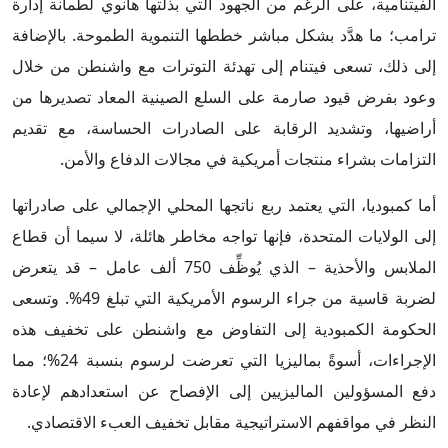
الفيتنامية، على الرغم من الجهود التي بذلتها هانوي لطمأنة إدارة
ترامب؛ ما هدَّد بشكل مباشر خططها التنموية الطموحة. بالإضافة
إلى ذلك، تسعى فيتنام إلى تهدئة التوترات مع واشنطن من خلال
وعود بفرض قيود صارمة على السلع الصينية المعاد تصديرها من
أراضيها، وتشديد الرقابة على الصادرات الحساسة، مع تقديم
التزامات بشراء منتجات أمريكية في مجالات الدفاع والأمن.
أما كمبوديا، التي يعتمد ربع ناتجها المحلي الإجمالي على صادراتها
إلى الولايات المتحدة، فإنها تواجه مخاطر هائلة، لا سيما أن قطاع
الملابس والأحذية – الذي يُوظِّف 750 ألف عامل – قد يتعرض
لضربة قاسية من جراء الرسوم الأمريكية التي تبلغ 49%. وتسعى
الحكومة الكمبودية إلى التفاوض مع واشنطن على تخفيف هذه
الإجراءات، أسوةً بماليزيا التي تعرضت لرسوم بنسبة 24%؛ مما
دفع المسؤولين الماليزيين إلى الإفصاح عن استعدادهم لإعادة
النظر في مواقفهم الاستراتيجية مقابل تخفيف العبء الاقتصادي.