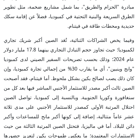
مبادرة "الحزام والطريق"، بما شمل مشاريع ضخمة، مثل تطوير
الطرق السريعة والبنية التحتية في كمبوديا، فضلاً عن إقامة سكك
حديدية ومحطات طاقة في فيتنام.
وفيما يخص الشراكات الثنائية، تُعَد الصين أكبر شريك تجاري
لكمبوديا؛ حيث تجاوز حجم التبادل التجاري بينهما 17.8 مليار دولار
عام 2024؛ وذلك بحسب تصريحات السفير الصيني لدى كمبوديا
"وانج وينبين"، أي ما يقارب 30% من إجمالي تجارة كمبوديا، وإن
كان ذلك يصب لصالح بكين بشكل ملحوظ. أما فيتنام، فقد أصبحت
الصين ثالث أكبر مصدر للاستثمار الأجنبي المباشر فيها بعد كل من
سنغافورة وكوريا الجنوبية. وبالنسبة إلى كمبوديا، تواصل الصين
احتلال المرتبة الأولى كمصدر للاستثمار الأجنبي على مدى ثلاثة
عشر عاماً متتالية، إضافة إلى كونها أكبر مانح للمساعدات وأكبر
دائن للبلاد. أما في ماليزيا، فتحتل الصين المرتبة الثالثة من حيث
الاستثمارات المعتمدة؛ ما يعكس طموحات بكين لتعزيز حضورها