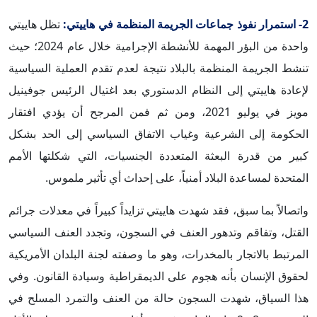
2- استمرار نفوذ جماعات الجريمة المنظمة في هاييتي:
تظل هاييتي
واحدة من البؤر المهمة للأنشطة الإجرامية خلال عام 2024؛ حيث
تنشط الجريمة المنظمة بالبلاد نتيجة لعدم تقدم العملية السياسية
لإعادة هاييتي إلى النظام الدستوري بعد اغتيال الرئيس جوفينيل
مويز في يوليو 2021، ومن ثم فمن المرجح أن يؤدي افتقار
الحكومة إلى الشرعية وغياب الاتفاق السياسي إلى الحد بشكل
كبير من قدرة البعثة المتعددة الجنسيات، التي شكلتها الأمم
المتحدة لمساعدة البلاد أمنياً، على إحداث أي تأثير ملموس.
واتصالاً بما سبق، فقد شهدت هاييتي تزايداً كبيراً في معدلات جرائم
القتل، وتفاقم وتدهور العنف في السجون، وتجدد العنف السياسي
المرتبط بالاتجار بالمخدرات، وهو ما وصفته لجنة البلدان الأمريكية
لحقوق الإنسان بأنه هجوم على الديمقراطية وسيادة القانون. وفي
هذا السياق، شهدت السجون حالة من العنف والتمرد المسلح في