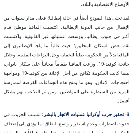
الأوضاع الاقتصادية بالبلاد.
لقد تجلى هذا النموذج أيضاً في حالة إيطاليا؛ فعلى مدار سنوات من
الإهمال من جانب الدولة الإيطالية، اكتسبت المافيا موطئ قدم
أكبر في جنوب إيطاليا، ووسعت عملياتها غير القانونية، واكتسبت
ثقة بعض السكان المحليين؛ حيث غالباً ما يلجأ الإيطاليون إلى
المافيا بدلاً من الحكومة طلباً للحماية وحل النزاعات المدنية. وخلال
جائحة كوفيد-19، وزعت المافيا طعاماً مجانياً على سكان نابولي،
بينما كانت الحكومة تكافح من أجل الإغاثة من كوفيد-19 ومواجهة
احتجاجات الإغلاق، وهو ما يمنح هذه الجماعات الفرصة لممارسة
المزيد من السيطرة على المواطنين، ومن ثم التلاعب بهم بشكل
أفضل.
3- تحفيز حرب أوكرانيا عمليات الاتجار بالبشر:
تتسبب الحروب في
حدوث اضطراب وعدم استقرار واسع النطاق؛ ما يؤدي إلى إضعاف
الحكومات ومؤسسات إنفاذ القانون. وهذا يخلق فراغاً في السلطة