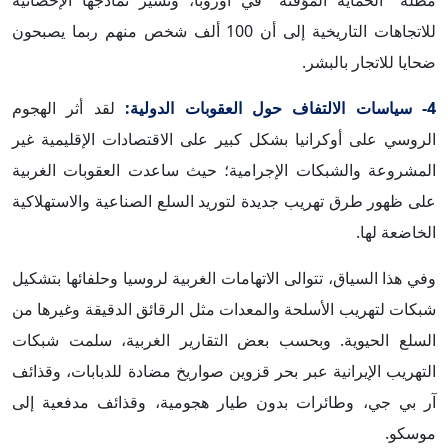
مظلة "الحماية المؤقتة" في أوروبا، وتشير نماذجها الإحصائية
للاتجاهات التاريخية إلى أن 100 ألف شخص منهم ربما يصبحون
ضحايا للاتجار بالبشر.
4- سياسات الالتفاف حول العقوبات الدولية:
لقد أثر الهجوم
الروسي على أوكرانيا بشكل كبير على الاقتصادات الإقليمية غير
المشروعة والشبكات الإجرامية؛ حيث ساعدت العقوبات الغربية
على ظهور طرق تهريب جديدة لتوريد السلع الصناعية والاستهلاكية
الخاضعة لها.
وفي هذا السياق، تتوالى الاتهامات الغربية لروسيا وحلفائها بتشكيل
شبكات لتهريب الأسلحة والمعدات مثل الرقائق الدقيقة وغيرها من
السلع الحيوية. وبحسب بعض التقارير الغربية، سلمت شبكات
التهريب الإيرانية عبر بحر قزوين صواريخ مضادة للدبابات، وقذائف
آر بي جي، وطائرات بدون طيار هجومية، وقذائف مدفعية إلى
موسكو.