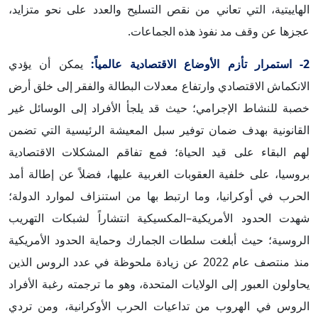
الهاييتية، التي تعاني من نقص التسليح والعدد على نحو متزايد،
عجزها عن وقف مد نفوذ هذه الجماعات.
2- استمرار تأزم الأوضاع الاقتصادية عالمياً:
يمكن أن يؤدي
الانكماش الاقتصادي وارتفاع معدلات البطالة والفقر إلى خلق أرض
خصبة للنشاط الإجرامي؛ حيث قد يلجأ الأفراد إلى الوسائل غير
القانونية بهدف ضمان توفير سبل المعيشة الرئيسية التي تضمن
لهم البقاء على قيد الحياة؛ فمع تفاقم المشكلات الاقتصادية
بروسيا، على خلفية العقوبات الغربية عليها، فضلاً عن إطالة أمد
الحرب في أوكرانيا، وما ارتبط بها من استنزاف لموارد الدولة؛
شهدت الحدود الأمريكية–المكسيكية انتشاراً لشبكات التهريب
الروسية؛ حيث أبلغت سلطات الجمارك وحماية الحدود الأمريكية
منذ منتصف عام 2022 عن زيادة ملحوظة في عدد الروس الذين
يحاولون العبور إلى الولايات المتحدة، وهو ما ترجمته رغبة الأفراد
الروس في الهروب من تداعيات الحرب الأوكرانية، ومن تردي