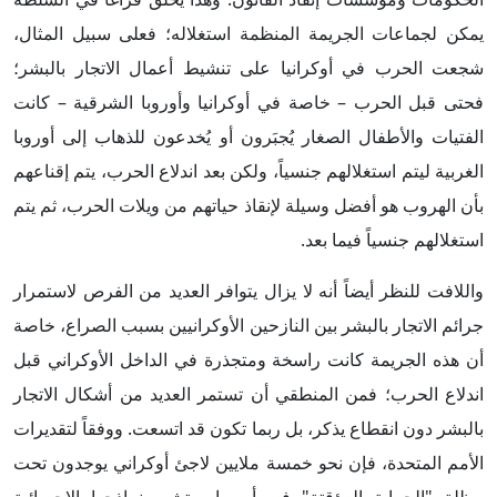
يمكن لجماعات الجريمة المنظمة استغلاله؛ فعلى سبيل المثال،
شجعت الحرب في أوكرانيا على تنشيط أعمال الاتجار بالبشر؛
فحتى قبل الحرب – خاصة في أوكرانيا وأوروبا الشرقية – كانت
الفتيات والأطفال الصغار يُجبَرون أو يُخدعون للذهاب إلى أوروبا
الغربية ليتم استغلالهم جنسياً، ولكن بعد اندلاع الحرب، يتم إقناعهم
بأن الهروب هو أفضل وسيلة لإنقاذ حياتهم من ويلات الحرب، ثم يتم
استغلالهم جنسياً فيما بعد.
واللافت للنظر أيضاً أنه لا يزال يتوافر العديد من الفرص لاستمرار
جرائم الاتجار بالبشر بين النازحين الأوكرانيين بسبب الصراع، خاصة
أن هذه الجريمة كانت راسخة ومتجذرة في الداخل الأوكراني قبل
اندلاع الحرب؛ فمن المنطقي أن تستمر العديد من أشكال الاتجار
بالبشر دون انقطاع يذكر، بل ربما تكون قد اتسعت. ووفقاً لتقديرات
الأمم المتحدة، فإن نحو خمسة ملايين لاجئ أوكراني يوجدون تحت