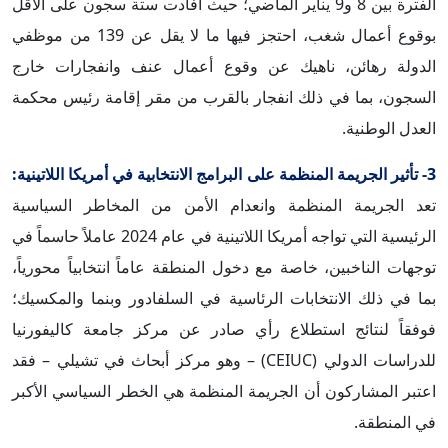
الفترة بين 8 و9 يناير الماضي؛ حيث أفادت ستة سجون على الأقل
بوقوع أعمال شغب، احتجز فيها ما لا يقل عن 139 من موظفي
الدولة رهائن، ناهيك عن وقوع أعمال عنف وانفجارات خارج
السجون، بما في ذلك انفجار بالقرب من مقر إقامة رئيس محكمة
العدل الوطنية.
3- تأثير الجريمة المنظمة على البرامج الانتخابية في أمريكا اللاتينية:
تعد الجريمة المنظمة وانعدام الأمن من المخاطر السياسية
الرئيسية التي تواجه أمريكا اللاتينية في عام 2024 عاملاً حاسماً في
توجهات الناخبين، خاصة مع دخول المنطقة عاماً انتخابياً محورياً،
بما في ذلك الانتخابات الرئاسية في السلفادور وبنما والمكسيك؛
فوفقاً لنتائج استطلاع رأي صادر عن مركز جامعة كاليفورنيا
للدراسات الدولي (CEIUC) – وهو مركز أبحاث في تشيلي – فقد
اعتبر المشاركون أن الجريمة المنظمة هي الخطر السياسي الأكبر
في المنطقة.