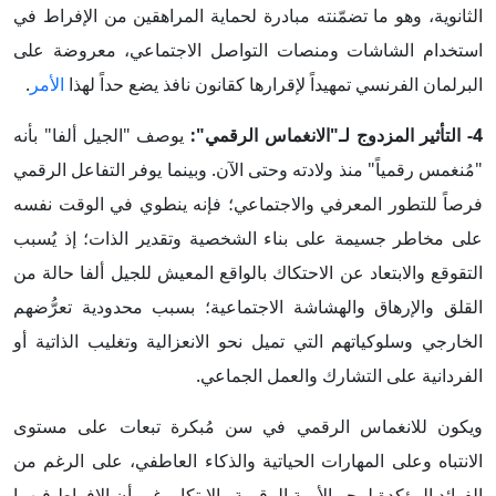
الثانوية، وهو ما تضمّنته مبادرة لحماية المراهقين من الإفراط في
استخدام الشاشات ومنصات التواصل الاجتماعي، معروضة على
البرلمان الفرنسي تمهيداً لإقرارها كقانون نافذ يضع حداً لهذا
الأمر
.
4- التأثير المزدوج لـ"الانغماس الرقمي":
يوصف "الجيل ألفا" بأنه
"مُنغمس رقمياً" منذ ولادته وحتى الآن. وبينما يوفر التفاعل الرقمي
فرصاً للتطور المعرفي والاجتماعي؛ فإنه ينطوي في الوقت نفسه
على مخاطر جسيمة على بناء الشخصية وتقدير الذات؛ إذ يُسبب
التقوقع والابتعاد عن الاحتكاك بالواقع المعيش للجيل ألفا حالة من
القلق والإرهاق والهشاشة الاجتماعية؛ بسبب محدودية تعرُّضهم
الخارجي وسلوكياتهم التي تميل نحو الانعزالية وتغليب الذاتية أو
الفردانية على التشارك والعمل الجماعي.
ويكون للانغماس الرقمي في سن مُبكرة تبعات على مستوى
الانتباه وعلى المهارات الحياتية والذكاء العاطفي، على الرغم من
الفوائد المؤكدة لمحو الأمية الرقمية والابتكار، غير أن الإفراط فيهما