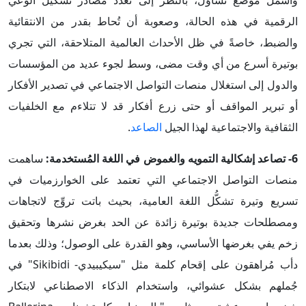
وأشمل موضع تساؤل، بالنظر إلى تعدد مصادر تشكيل الوعي
الرقمية في هذه الحالة، وصعوبة أن تُحاط بقدر من الانتقائية
والضبط، خاصةً في ظل الأحداث العالمية المتلاحقة، التي تجري
بوتيرة أسرع من أي وقت مضى، وسط لجوء عديد من المؤسسات
والدول إلى استغلال منصات التواصل الاجتماعي في تصدير الأفكار
أو تبرير المواقف أو حتى زرع أفكار قد لا تتلاءم مع الخلفيات
الثقافية والاجتماعية لهذا الجيل
الصاعد
.
6- تصاعد إشكالية التمويه والغموض في اللغة المُستخدمة:
ساهمت
منصات التواصل الاجتماعي التي تعتمد على الخوارزميات في
تسريع وتيرة تشكُّل اللغة العامية، بحيث باتت تروِّج لاتجاهات
ومصطلحات جديدة بوتيرة زائدة عن الحد بغرض نشرها وتحقيق
زخم يفي بغرضها الأساسي، وهو القدرة على الوصول؛ وذلك بعدما
دأب مُراهقون على إقحام كلمة مثل "سيكيبيدي- Sikibidi" في
جُملهم بشكل عشوائي، واستخدام الذكاء الاصطناعي لابتكار