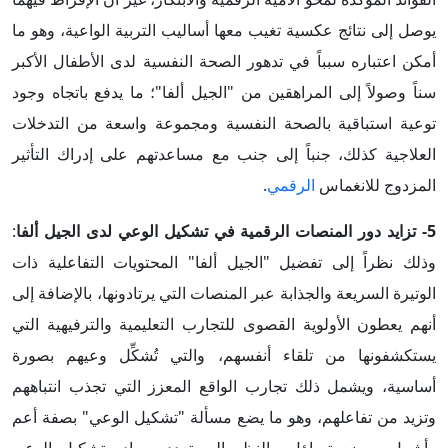
يوصل إلى نتائج عكسية تغيب معها أساليب التربية الواعية، وهو ما
أمكن اعتباره سبباً في تدهور الصحة النفسية لدى الأطفال الأكبر
سناً وصولاً إلى المراهقين من "الجيل ألفا"؛ ما يدفع باتجاه وجود
توعية استباقية بالصحة النفسية ومجموعة واسعة من التدخلات
العلاجية كذلك، جنباً إلى جنب مع مساعدتهم على إدراك التأثير
المزدوج للانغماس
الرقمي
.
5- تزايد دور المنصات الرقمية في تشكيل الوعي لدى الجيل ألفا
:
وذلك نظراً إلى تفضيل "الجيل ألفا" المحتويات التفاعلية ذات
الوتيرة السريعة والجذابة عبر المنصات التي يرتادونها، بالإضافة إلى
أنهم يعطون الأولوية القصوى للتجارب التعليمية والترفيهية التي
يستكشفونها من تلقاء أنفسهم، والتي تُشكِّل وعيهم بصورة
أساسية، ويشمل ذلك تجارب الواقع المعزز التي تجذب انتباههم
وتزيد من تفاعلهم، وهو ما يضع مسألة "تشكيل الوعي" بصفة أعم