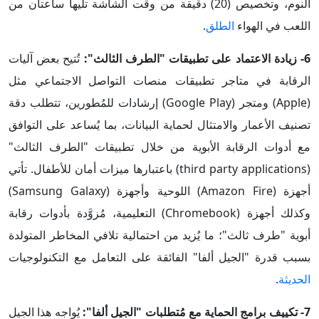
النوم، وتخصيص (20) دقيقة من وقت الشاشة تليها ساعتان من
اللعب في الهواء
الطلق
.
6- زيادة الاعتماد على تطبيقات "الطرف الثالث":
تُتيح بعض آليات
الرقابة في متاجر تطبيقات منصات التواصل الاجتماعي مثل
(Apple) ومتجر (Google Play) إرشادات للمُطورين، تتطلب دقة
تصنيف الأعمار والامتثال لحماية البيانات، بما يُساعد على التوافق
مع أدوات الرقابة الأبوية من خلال تطبيقات "الطرف الثالث"
(third party applications) باعتبارها ميزات أمان للأطفال. تأتي
أجهزة (Amazon Fire) اللوحية وأجهزة (Samsung Galaxy)
وكذلك أجهزة (Chromebook) التعليمية، مُزوَّدة بأدوات رقابة
أبوية "طرف ثالث"؛ ما يُزيد من احتمالية تلافي المخاطر المتولدة
بسبب قدرة "الجيل ألفا" الفائقة على التعامل مع التكنولوجيات
الحديثة
.
7- تكييف برامج الحماية مع مُتطلبات "الجيل ألفا":
يُواجه هذا الجيل