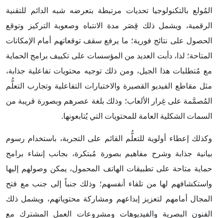
المُولع بالتكنولوجيا تحديات مرتبطة بتعرضه شبه الدائم للتقنية
الرقمية، ويشمل ذلك قِصَر مدة الانتباه وصعوبة التركيز وتوقع
الحصول على نتائج فورية؛ ما يرفع سقف توقعاتهم أمام الإمكانات
المتاحة؛ لذا، دأبت العديد من المؤسسات على تكييف برامج الحماية
مع مُتطلبات هذا الجيل، ومن ذلك توجيه محتويات تفاعلية جذابة،
مثل مقاطع الفيديو القصيرة والاختبارات التفاعلية وتجارب التعلُّم
المُصمَّمة على غِرار الألعاب؛ وذلك بلغة عصرهم وبصورة قريبة من
السمات الشكلية العامة للمحتويات التي يُتابعونها.
وكذلك إعطاء أولوية للتعلُّم القائم على التجربة، باستخدام رسوم
بيانية جذابة وشرح مفاهيم بصورة مُبتكرة، بجانب إنشاء برامج
حماية متاحة على تطبيقات الهاتف المحمول، يمكن وصولهم إليها
واستكشافهم لها من تلقاء أنفسهم؛ وذلك جنباً إلى جنب مع فتح
المجال أمامهم لتعزيز إبداعهم ومشاركة محتوياتهم، ويشمل ذلك
الفنون البصرية والفيديوهات ومشروعات العمل المشترك مع