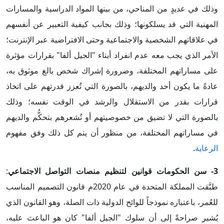
وذلك في عديدٍ من المناحي، من بينها المواد الدراسية والمسارات
المهنية التي قد يسلكونها؛ وذلك بجانب كيفية التعبير عن أنفسهم
في علاقاتهم الشخصية والاجتماعية وحتى الافتراضية عبر الإنترنت؛
الأمر الذي يجب معه عدم انفراد أبناء "الجيل ألفا" بقرارات مؤثرة
على مساراتهم المختلفة، وضرورة إشراك شخص بالغ موثوق به،
عادةً ما يكون أحد والديهم، بالصورة التي تُعزز قدرتهم على اتخاذ
قرارات بقدر من الاستقلال والرشد في الوقت نفسه؛ وذلك
بالصورة التي لا تضيق من خصوصيتهم أو تُشعرهم بتحكُّم والديهم
في مساراتهم المختلفة، من منظور أن يتم كل ذلك وفق مفهوم
الرعاية
.
3- سن الحكومات قوانين لتنظيم منصات التواصل الاجتماعي
:
طبَّقت المملكة المتحدة في عام 2020م قانون التصميم المناسب
للعُمر، باعتباره نموذجاً للوائح الدولية ذات الصلة، وهو القانون الذي
يُشير صراحةً إلى أن سلوك "الجيل ألفا" كان هو الباعث عليه،