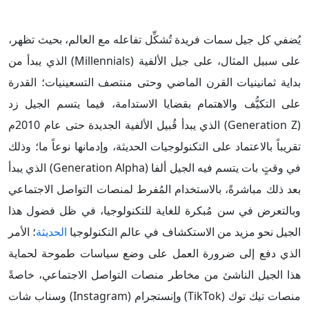
يُضفي كل جيل سمات فريدة تُشكِّل تفاعله مع العالم، بحيث تظهر،
على سبيل المثال، على جيل الألفية (Millennials) الذي يبدأ من
بداية ثمانينيات القرن الماضي وحتى منتصف التسعينيات؛ القدرة
على التكيُّف والاهتمام بقضايا الاستدامة، فيما يتسم الجيل زد
(Generation Z) الذي يبدأ قُبيل الألفية الجديدة حتى عام 2010م
تقريباً بالاعتماد على التكنولوجيات الحديثة، وإدمانها نوعاً ما؛ وذلك
في وقتٍ بات يتسم فيه الجيل ألفا (Generation Alpha) الذي يبدأ
بعد ذلك مباشرةً، بالاستخدام المُفرط لمنصات التواصل الاجتماعي
وبالتعرض في سن مُبكرة للغاية للتكنولوجيا، في ظل فضول هذا
الجيل نحو مزيد من الاستكشاف في عالم التكنولوجيا
الحديثة
؛ الأمر
الذي دفع إلى ضرورة العمل على وضع سياسات طموحة لحماية
هذا الجيل الناشئ من مخاطر منصات التواصل الاجتماعي، خاصةً
منصات تيك توك (TikTok) وإنستجرام (Instagram) وسناب شات