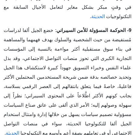
في وقتٍ مبكر بشكل مغاير لتعامل الأجيال السابقة مع
التكنولوجيات
الحديثة
.
9- الحوكمة المسؤولة للأمن السيبراني
: خضع الجيل ألفا لدراسات
مُستفيضة من حيث الشخصية والسلوك بهدف فهمهما والمساهمة
في بناء سوق مستقبلية أكثر مواءمة بالنسبة إلى المؤسسات
التجارية الكبرى التي تحوز منصات التواصل الاجتماعي، وقد بذل
علماء النفس وخبراء التسويق جهوداً كبيرة لاستكشاف هذا الجيل
وتحديد خصائصه بدقة ضمن شريحة المستخدمين المحتملين الأكثر
فاعليةً، خاصةً فيما يتعلق بانتقالهم إلى العصر الرقمي بسلاسة،
بجانب كونهم الأكثر اطَّلاعاً على المحتوى السيبراني؛ نظراً إلى
سهولة وصولهم إليه؛ الأمر الذي ألقى على عاتق صناع السياسات
مسؤولية تصميم سياسات يسهل من خلالها إدارة وامتثال استخدام
الجيل ألفا للتكنولوجيا الحديثة، سواء في منصات التواصل
الاجتماعي أو في تعاملهم بصفة أعم وأوسع مع التكنولوجيا
الحديثة
.