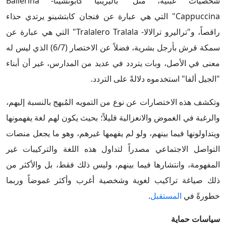
شخصيات عبثية، مثل "باليرينيا كابوتشينا- Ballerina
Cappuccina" التي هي عبارة عن فنجان كابتشينو يرتدي حذاء
راقصاً، و"تراليرو ترالالا- Tralalero Tralala" التي هي عبارة عن
سمكة قرش بأرجل بشرية، فضلاً عن الاختصار (6/7) الذي ليس له
معنى في الأصل، وبات يتردد في عديد من المدارس، غير أن أبناء
"الجيل ألفا" استخدموه دلالةً على التردد.
وتكشف هذه الاختصارات عن نوع من التمويه المُبهج بالنسبة إليهم،
والرغبة في الغموض والانعزالية قليلاً؛ بحيث يكون لهم لغة يفهمونها
ويتداولونها فيما بينهم، ولو لم يفهمها غيرهم، وهو ما يجعل منصات
التواصل الاجتماعي مصدراً لتداول هذه اللغة والتركيبات غير
المفهومة، وانتشارها فيما بينهم، وليس ذلك فقط، بل والأكثر من
ذلك صياغة تراكيب لغوية وشخصية أغرب وأكثر غموضاً وربما
خطورةً في
المستقبل
.
سياسات حماية