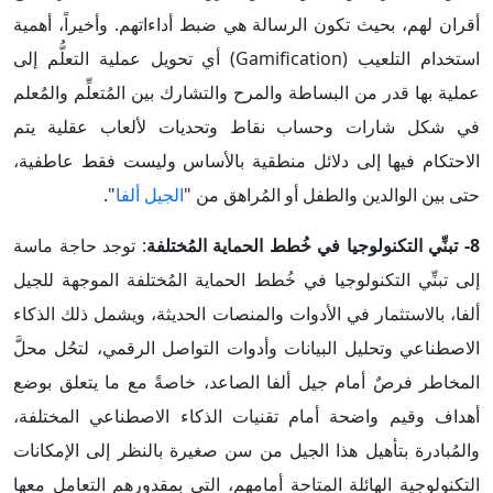
أقران لهم، بحيث تكون الرسالة هي ضبط أداءاتهم. وأخيراً، أهمية
استخدام التلعيب (Gamification) أي تحويل عملية التعلُّم إلى
عملية بها قدر من البساطة والمرح والتشارك بين المُتعلِّم والمُعلم
في شكل شارات وحساب نقاط وتحديات لألعاب عقلية يتم
الاحتكام فيها إلى دلائل منطقية بالأساس وليست فقط عاطفية،
حتى بين الوالدين والطفل أو المُراهق من "
الجيل ألفا
".
8- تبنِّي التكنولوجيا في خُطط الحماية المُختلفة
: توجد حاجة ماسة
إلى تبنِّي التكنولوجيا في خُطط الحماية المُختلفة الموجهة للجيل
ألفا، بالاستثمار في الأدوات والمنصات الحديثة، ويشمل ذلك الذكاء
الاصطناعي وتحليل البيانات وأدوات التواصل الرقمي، لتحُل محلَّ
المخاطر فرصٌ أمام جيل ألفا الصاعد، خاصةً مع ما يتعلق بوضع
أهداف وقيم واضحة أمام تقنيات الذكاء الاصطناعي المختلفة،
والمُبادرة بتأهيل هذا الجيل من سن صغيرة بالنظر إلى الإمكانات
التكنولوجية الهائلة المتاحة أمامهم، التي بمقدورهم التعامل معها