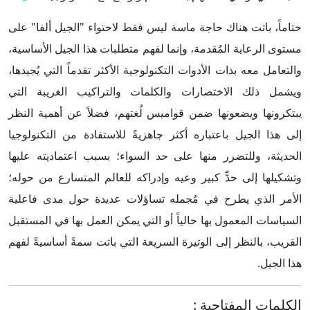
ختاماً، باتت هناك حاجة ماسة ليس فقط لاحتواء "الجيل ألفا" على
مستوى الرعاية المُقدمة، وإنما لفهم متطلبات هذا الجيل الأساسية،
والتعامل معه بذات الأدوات التكنولوجية الأكثر تقدماً التي يُجيدها،
ويشمل ذلك الاختصارات والكلمات والتراكيب الغريبة التي
يبتكرونها ويضعونها ضمن قواميس لُغتهم، فضلاً عن أهمية النظر
إلى هذا الجيل باعتباره أكثر جاهزيةً للاستفادة من التكنولوجيا
الحديثة، وللتضرر منها على حد السواء؛ بسبب اعتماديته عليها
وتشكيلها إلى حدٍّ كبير وعيه وإدراكه للعالم المتسارع من حوله؛
الأمر الذي يطرح في مُجمله تساؤلات عديدة حول مدى فاعلية
السياسات المعمول بها حالياً أو التي يمكن العمل بها في المستقبل
القريب، بالنظر إلى الوتيرة السريعة التي باتت سمةً أساسيةً لفهم
هذا الجيل.
الكلمات المفتاحية
: