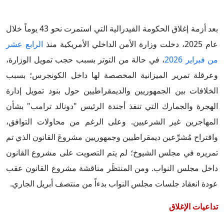
بعد أزمة إغلاق الحكومة الفيدرالية التي استمرت نحو 43 يوماً خلال
عام 2025، دخلت وزارة الأمن الداخلي الأمريكية منذ
الرابع عشر
من فبراير 2026
، في حالة من التوتر بسبب حجب تمويل الوزارة،
وعرقلة تمرير الميزانية المخصصة لها داخل الكونجرس؛ بسبب
الخلافات بين الجمهوريين والديمقراطيين حول بنود تمويل إدارة
الهجرة والجمارك التي تنفذ أجندة الرئيس "دونالد ترامب" بشأن
المهاجرين غير الشرعيين. وعلى الرغم من محاولات التوافق،
واقتراح مُشرِّعين ديمقراطيين وجمهوريين مشروعَ القانون الذي تم
تمريره في مجلس الشيوخ؛ لم يتم التصويت على مشروع القانون
داخل مجلس النواب. ومن المنتظَر مناقشة مشروع القانون عقب
عودة انعقاد جلسات مجلس النواب بدءاً من منتصف أبريل الجاري.
تداعيات الإغلاق