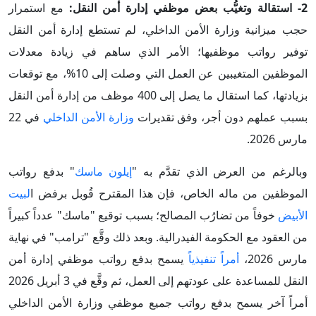
2- استقالة وتغيُّب بعض موظفي إدارة أمن النقل:
مع استمرار
حجب ميزانية وزارة الأمن الداخلي، لم تستطع إدارة أمن النقل
توفير رواتب موظفيها؛ الأمر الذي ساهم في زيادة معدلات
الموظفين المتغيبين عن العمل التي وصلت إلى 10%، مع توقعات
بزيادتها، كما استقال ما يصل إلى 400 موظف من إدارة أمن النقل
بسبب عملهم دون أجر، وفق تقديرات
وزارة الأمن الداخلي
في 22
مارس 2026.
وبالرغم من العرض الذي تقدَّم به "
إيلون ماسك
" بدفع رواتب
الموظفين من ماله الخاص، فإن هذا المقترح قُوبل برفض ا
لبيت
الأبيض
خوفاً من تضارُب المصالح؛ بسبب توقيع "ماسك" عدداً كبيراً
من العقود مع الحكومة الفيدرالية. وبعد ذلك وقَّع "ترامب" في نهاية
مارس 2026،
أمراً تنفيذياً
يسمح بدفع رواتب موظفي إدارة أمن
النقل للمساعدة على عودتهم إلى العمل، ثم وقَّع في 3 أبريل 2026
أمراً آخر يسمح بدفع رواتب جميع موظفي وزارة الأمن الداخلي