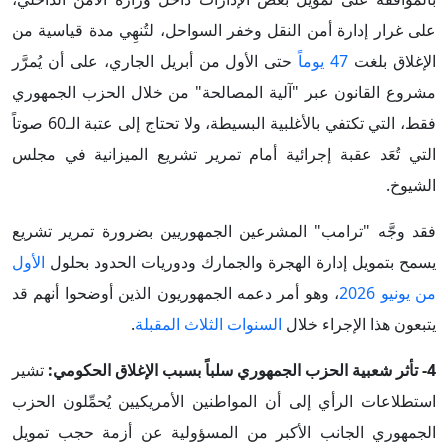
على غرار إدارة أمن النقل وخفر السواحل، لتُنهِي مدة قياسية من
الإغلاق بلغت
47 يوماً
حتى الأول من أبريل الجاري، على أن يُمرَّر
مشروع القانون عبر "آلية المصالحة" من خلال الحزب الجمهوري
فقط، التي تكتفي بالأغلبية البسيطة، ولا تحتاج إلى عتبة الـ60 صوتاً
التي تُعَد عقبة إجرائية أمام تمرير تشريع الميزانية في مجلس
الشيوخ.
فقد وجَّه "ترامب" المشرعين الجمهوريين بضرورة تمرير تشريع
يسمح بتمويل إدارة الهجرة والجمارك ودوريات الحدود بحلول
الأول
من يونيو 2026
، وهو أمر دعمه الجمهوريون الذين أوضحوا أنهم قد
يتبعون هذا الإجراء خلال
السنوات الثلاث المقبلة
.
4- تأثر شعبية الحزب الجمهوري سلباً بسبب الإغلاق الحكومي:
تشير
استطلاعات الرأي إلى أن المواطنين الأمريكيين يُحمِّلون الحزب
الجمهوري الجانب الأكبر من المسؤولية عن أزمة حجب تمويل