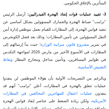
المتأثرين بالإغلاق الحكومي.
3- تقييد عمليات قوات إنفاذ الهجرة الفيدراليين:
أرسل الرئيس
"ترامب" ضباط الهجرة والجمارك المسؤولين بشكل أساسي عن
تنفيذ قوانين الهجرة، إلى المطارات للقيام بعمل موظفي إدارة أمن
النقل المسؤولين عن تأمين المطارات؛ وذلك بعد فشل الكونجرس
في تمرير
مشروع قانون ميزانية الوزارة
؛ حيث بدأ إرسالهم إلى
المطارات في الأسبوع الأخير من مارس 2026 لمواجهة التكدس
في طوابير المسافرين، وتأمين مداخل ومخارج المطار
ونقاط
التفتيش الأساسية
.
وبالرغم من التصريحات الأولية بأن هؤلاء الموظفين لن ينفذوا
عمليات تتعلق بالهجرة في المطارات، أعلن "ترامب" أنهم قد
ينفذون
عمليات اعتقال للمهاجرين المخالفين في المطارات
الأمريكية
، ولكن زيادة الضغط على عناصر إنفاذ قوانين الهجرة
وإضافة مهام جديدة لهم، ستُقوِّض مساعي الإدارة لتنفيذ السياسة