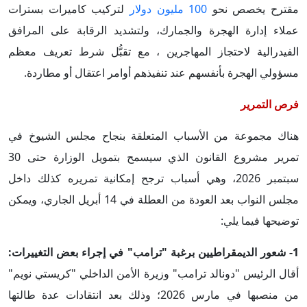
مقترح يخصص نحو
100 مليون دولار
لتركيب كاميرات بسترات
عملاء إدارة الهجرة والجمارك، ولتشديد الرقابة على المرافق
الفيدرالية لاحتجاز المهاجرين ، مع تقبُّل شرط تعريف معظم
مسؤولي الهجرة بأنفسهم عند تنفيذهم أوامر اعتقال أو مطاردة.
فرص التمرير
هناك مجموعة من الأسباب المتعلقة بنجاح مجلس الشيوخ في
تمرير مشروع القانون الذي سيسمح بتمويل الوزارة حتى 30
سبتمبر 2026، وهي أسباب ترجح إمكانية تمريره كذلك داخل
مجلس النواب بعد العودة من العطلة في 14 أبريل الجاري، ويمكن
توضيحها فيما يلي:
1- شعور الديمقراطيين برغبة "ترامب" في إجراء بعض التغييرات:
أقال الرئيس "دونالد ترامب" وزيرة الأمن الداخلي "كريستي نويم"
من منصبها في مارس 2026؛ وذلك بعد انتقادات عدة طالتها