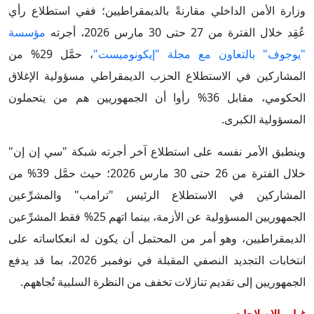
وزارة الأمن الداخلي مقارنةً بالديمقراطيين؛ ففي استطلاع رأي
عُقِد خلال الفترة من 27 حتى 30 مارس 2026، أجرته
مؤسسة
"يوجوف" بالتعاون مع مجلة "إيكونوميست"
، حمَّل 29% من
المشاركين في الاستطلاع الحزب الديمقراطي مسؤولية الإغلاق
الحكومي، مقابل 36% رأوا أن الجمهوريين هم من يتحملون
المسؤولية الكبرى.
وينطبق الأمر نفسه على استطلاع آخر أجرته شبكة "سي إن إن"
خلال الفترة من 26 حتى 30 مارس 2026؛ حيث حمَّل 39% من
المشاركين في الاستطلاع الرئيس "ترامب" والمشرِّعين
الجمهوريين المسؤولية عن الأزمة، بينما اتهم 25% فقط المشرِّعين
الديمقراطيين، وهو أمر من المحتمل أن يكون له انعكاساته على
انتخابات التجديد النصفي المقبلة في نوفمبر 2026، بما قد يدفع
الجمهوريين إلى تقديم تنازلات تخفف من النظرة السلبية تُجاههم.