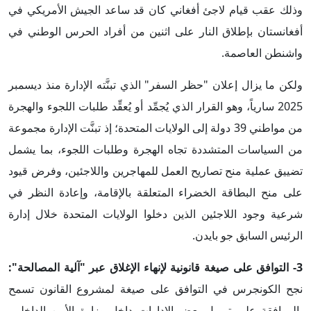
وذلك عقب قيام لاجئ أفغاني كان قد ساعد الجيش الأمريكي في
أفغانستان بإطلاق النار على اثنين من أفراد الحرس الوطني في
واشنطن العاصمة.
ولكن ما يزال إعلان "حظر السفر" الذي تبنَّته الإدارة منذ ديسمبر
2025 سارياً، وهو القرار الذي يُجمِّد أو يُعقِّد طلبات اللجوء والهجرة
من مواطني 39 دولة إلى الولايات المتحدة؛ إذ تبنَّت الإدارة مجموعة
من السياسات المتشددة تجاه الهجرة وطلبات اللجوء، بما يشمل
تضييق عملية منح تصاريح العمل للمهاجرين واللاجئين، وفرض قيود
على منح البطاقة الخضراء المتعلقة بالإقامة، وإعادة النظر في
شرعية وجود اللاجئين الذين دخلوا الولايات المتحدة خلال إدارة
الرئيس السابق جو بايدن.
3- التوافق على صيغة قانونية لإنهاء الإغلاق عبر "آلية المصالحة":
نجح الكونجرس في التوافق على صيغة لمشروع القانون تسمح
بالموافقة على تمويل بعض الإدارات داخل وزارة الأمن الداخلي،