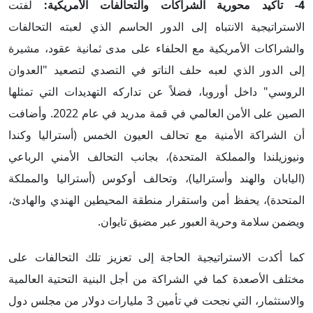
4-
تأكيد محورية الشراكات والتحالفات الأمريكية
:
لفتت
الاستراتيجية الانتباه إلى الدور الحاسم الذي لعبته التحالفات
والشراكات الأمريكية مع الحلفاء على مدى ثمانية عقود، مشيرة
إلى الدور الذي لعبه حلف الناتو في التصدي لتصعيد "العدوان
الروسي" داخل أوروبا، فضلاً عن تداركه التهديدات التي تمثلها
الصين على الأمن العالمي في قمة مدريد في عام 2022. وأضافت
أن الشراكة الأمنية مع تحالف العيون الخمس (أستراليا وكندا
ونيوزيلندا والمملكة المتحدة)، بجانب التحالف الأمني الرباعي
(اليابان والهند وأستراليا)، وتحالف أوكوس (أستراليا والمملكة
المتحدة)، يحفظ أمن واستقرار منطقة المحيطين الهندي والهادئ،
ويضمن سلامة وحرية العبور عبر مضيق تايوان.
كما أكدت الاستراتيجية الحاجة إلى تعزيز تلك التحالفات على
مختلف الأصعدة كما في الشراكة من أجل البنية التحتية العالمية
والاستثمار، التي نجحت في تأمين 3 مليارات دولار من مجلس دول