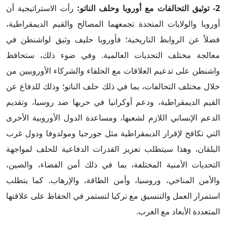
2-
توثيق التحالفات مع أوروبا وحلف الناتو
:
رأت الاستراتيجية أن
أوروبا والولايات المتحدة تجمعهما المصالح والقيم الديمقراطية،
فضلاً عن الروابط التاريخية؛ فأوروبا حليف وثيق لواشنطن في
معالجة مختلف التحديات العالمية. وفي ضوء ذلك، ستحافظ
واشنطن على تدعيم العلاقات مع الحلفاء والشركاء الأوروبيين من
خلال مختلف التحالفات، بما في ذلك حلف الناتو؛ وذلك للدفاع عن
القيم الديمقراطية، ودعم أوكرانيا في حربها ضد روسيا، وتقديم
الدعم الإنساني اللازم لشعبها، ومساعدة الدول الأوروبية الأخرى
التي تكافح لإقرار الديمقراطية مثل جورجيا ومولدوفا ودول غرب
البلقان، وهذا سيتطلب تعزيز القدرات الدفاعية للحلف لمواجهة
التحديات الأمنية المختلفة، بما في ذلك أمن الفضاء، والصين،
والأمن المناخي، وروسيا، وأمن الطاقة، والإرهاب. كما يتطلب
استمرار العمل والتنسيق مع تركيا لتستمر في الحفاظ على علاقتها
المتعددة الأبعاد مع الغرب.