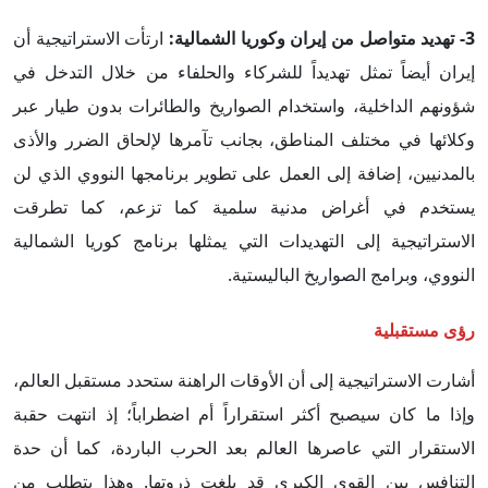
3-
تهديد متواصل من إيران وكوريا الشمالية
:
ارتأت الاستراتيجية أن
إيران أيضاً تمثل تهديداً للشركاء والحلفاء من خلال التدخل في
شؤونهم الداخلية، واستخدام الصواريخ والطائرات بدون طيار عبر
وكلائها في مختلف المناطق، بجانب تآمرها لإلحاق الضرر والأذى
بالمدنيين، إضافة إلى العمل على تطوير برنامجها النووي الذي لن
يستخدم في أغراض مدنية سلمية كما تزعم، كما تطرقت
الاستراتيجية إلى التهديدات التي يمثلها برنامج كوريا الشمالية
النووي، وبرامج الصواريخ الباليستية.
رؤى مستقبلية
أشارت الاستراتيجية إلى أن الأوقات الراهنة ستحدد مستقبل العالم،
وإذا ما كان سيصبح أكثر استقراراً أم اضطراباً؛ إذ انتهت حقبة
الاستقرار التي عاصرها العالم بعد الحرب الباردة، كما أن حدة
التنافس بين القوى الكبرى قد بلغت ذروتها. وهذا يتطلب من