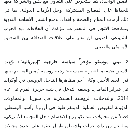
الصين الواحدة، كما ستحرص على التعاون مع بكين والشراكة معها
للحفاظ على المصالح المشتركة، وحل الأزمات الدولية، بما في
ذلك أزمات المناخ والصحة والغذاء، ومنع انتشار الأسلحة النووية
ومكافحة الاتجار في المخدرات، مؤكدة أن الخلافات مع الحزب
الشيوعي الصيني لن تؤثر على علاقات الصداقة بين الشعبين
الأمريكي والصيني.
2-
تبني موسكو مؤخراً سياسة خارجية "إمبريالية
":
نوَّهت
الاستراتيجية بما اعتبرته سياسة خارجية روسية "إمبريالية" تم تبنيها
في العقد الأخير، وكان آخر مظاهرها التدخل الروسي في أوكرانيا
في فبراير الماضي، وسبقه التدخل في شبه جزيرة القرم في عام
2014، والتدخلات الروسية العسكرية في سوريا، والمحاولات
الدؤوبة لتقويض العملية الديمقراطية في أوروبا وآسيا الوسطى.
فضلاً عن محاولات موسكو زرع الانقسام داخل المجتمع الأمريكي،
وبالرغم من ذلك عملت واشنطن طوال عقود على تحديد مجالات