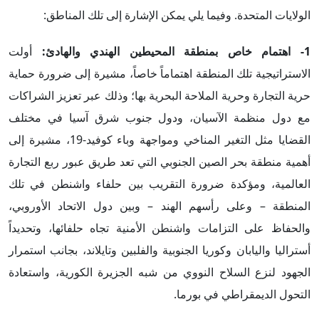
الولايات المتحدة. وفيما يلي يمكن الإشارة إلى تلك المناطق:
1-
اهتمام خاص بمنطقة المحيطين الهندي والهادئ
:
أولت
الاستراتيجية تلك المنطقة اهتماماً خاصاً، مشيرة إلى ضرورة حماية
حرية التجارة وحرية الملاحة البحرية بها؛ وذلك عبر تعزيز الشراكات
مع دول منظمة الآسيان، ودول جنوب شرق آسيا في مختلف
القضايا مثل التغير المناخي ومواجهة وباء كوفيد-19، مشيرة إلى
أهمية منطقة بحر الصين الجنوبي التي تعد طريق عبور ربع التجارة
العالمية، ومؤكدة ضرورة التقريب بين حلفاء واشنطن في تلك
المنطقة – وعلى رأسهم الهند – وبين دول الاتحاد الأوروبي،
والحفاظ على التزامات واشنطن الأمنية تجاه حلفائها، وتحديداً
أستراليا واليابان وكوريا الجنوبية والفلبين وتايلاند، بجانب استمرار
الجهود لنزع السلاح النووي من شبه الجزيرة الكورية، واستعادة
التحول الديمقراطي في بورما.