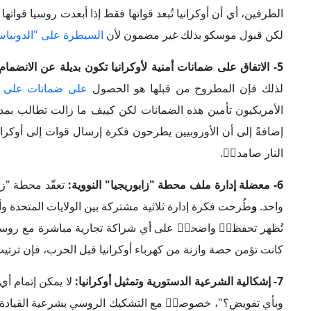
6- معضلة إدارة ملف محطة "زابوريجيا" النووية:
تعقّد محطة "زا
واحد.
و
طُرحت فكرة إدارة ثلاثية مشتركة بين الولايات المتحدة وأ
تُظهر تحفظاࣧ واضحاࣧ على أي شراكة تجارية مباشرة مع روسي
كانت تؤمن حصة وازنة من كهرباء أوكرانيا قبل الحرب، فإن ترتيب إ
7- إشكالية الشرعية الدستورية وتمثيل أوكرانيا:
وبأي تفويض؟"، خصوصاࣧ مع التشكيك الروسي بشرعية القيادة الأ
الدستورية والأمنية
. وتظهر بعض الصيغ التفاوضية المتبادلة أن ا
الداخل سياسياࣧ. كما أن الاستفتاء المحتمل المطروح داخل أوكر
من (
60) يوماࣧ
حتى لا يُطعن في شرعيته أو يُنتج انقسامات داخلي
8- القدرة على الاستمرار في تمويل ودعم أوكرانيا:
بما أن استمر
دفع الرواتب، ولا تشغيل مؤسسات الدولة، ولا الاستمرار في القتا
حزمة (90) مليار يورو التي أقرت مؤخراࣧ)، يضمن بقاء أوك
يوجد خلاف في وجهات النظر حول ما إذا كان يجوز استخدام الأموا
مستقبلياࣧ وبأي صيغة. كما أن هناك خلافاً آخر على من يضع خطة 