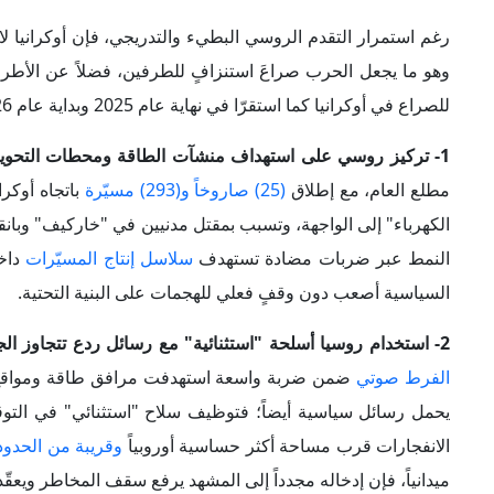
السياسية أصعب دون وقفٍ فعلي للهجمات على البنية التحتية.
2- استخدام روسيا أسلحة "استثنائية" مع رسائل ردع تتجاوز الجبهة:
الفرط صوتي
ضمن ضربة واسعة استهدفت مرافق طاقة ومواقع مرت
يحمل رسائل سياسية أيضاً؛ فتوظيف سلاح "استثنائي" في ال
الانفجارات قرب مساحة أكثر حساسية أوروبياً
وقريبة من الحدود 
ميدانياً، فإن إدخاله مجدداً إلى المشهد يرفع سقف المخاطر ويعقّ
3- استمرار التقدم الروسي البطيء مع فشل أوكرانيا في استعادة المبادرة:
مكاسب تُقدَّر بنحو (
6000) كلم مربع
المناطق التي كسبتها روسيا بأنها سيطرة غير ثابتة أو غير مؤ
الوقت طوال 2025 وأصبحت تسيطر على (
21%) من مساحة أوكرانيا
المحاولات بدلاً من قلب المعادلة بالكامل. لذا يمكن القول إن أو
غير قادرة على استعادة المبادرة وتحقيق اختراق كبير في الاتجاه