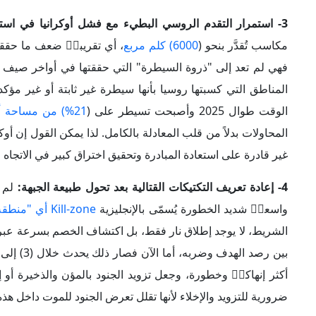
4- إعادة تعريف التكتيكات القتالية بعد تحول طبيعة الجبهة:
لم 
واسعاࣧ شديد الخطورة يُسمّى بالإنجليزية
Kill-zone أي "منطقة قتل"
أكثر إنهاكاࣧ وخطورة، وجعل تزويد الجنود بالمؤن والذخيرة أو 
ضرورية للتزويد والإخلاء لأنها تقلل تعرض الجنود للموت داخل هذه
5- مواجهة أوكرانيا أزمة تجنيد مقابل قدرة روسية على التعويض:
أ
سريعة بل من ينجح في إرهاق الطرف الآخر وكسر قدرته على ال
الكهرباء والطاقة
، وسائل النقل والسكك، ومراكز التجنيد. ويعود
وصعوبات في التجنيد، ما يجعل تعويض الخسائر البشرية أكثر ص
بالتوازي مع استهداف
مراكز التجنيد والتدريب
، بهدف إضعاف قدرة
العامل البشري القتالي عبر تجنيد تعاقدي واسع إذ سُجّل توقيع (
روسي منتظم وسيطرة تقارب (
75%) من "دونيتسك
"، يصبح عامل
6- منع انهيار الدفاع الجوي الأوكراني عبر هندسة دفاعية متعددة الطبقات: