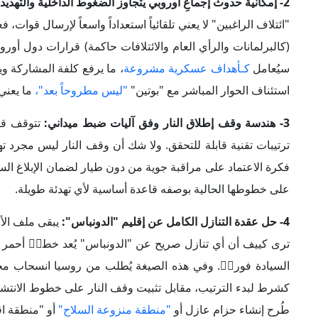
على خطوطها الحالية بوصفه قاعدة أساسية لأي تهدئة طويلة.
4- حل عقدة التنازل الكامل عن إقليم "الدونباس":
يبقى ملف الأ
ترى كييف أن أي تنازل صريح عن "الدونباس" يُعد خطاࣧ أحمر د
السيادة فوراࣧ. وفي هذه الصيغة يُطلب من روسيا انسحاب محد
كشرط لبدء الترتيب، مقابل تثبيت وقف النار على خطوط الانتش
طُرح إنشاء حزام عازل أو
"منطقة منزوعة السلاح"
أو "منطقة اق
الطرفين، أي أن أوكرانيا تُبعد قواتها فقط إذا أبعدت روسيا قواته
لكن قبول موسكو بذلك غير مضمون لأن
السيطرة على "الدونبا
5- الاتفاق على ضمانات أمنية لأوكرانيا تكون بديلة عن الانضمام للناتو:
لذلك فإن المطروح من قبلها هو الحصول
على ضمانات على شاكلة المادة (5
الأمريكيون تأمين هذه الضمانات لكن كييف ما زالت تطالب بم
إضافةً إلى أن الأوروبيين يطرحون فكرة إرسال قوات إلى أوكر
النار صامداࣧ.