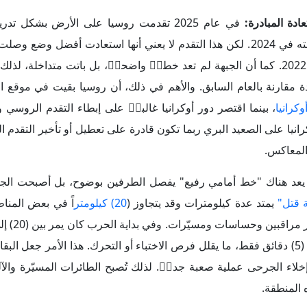
يعد هناك "خط أمامي رفيع" يفصل الطرفين بوضوح، بل أصبحت الج
يمتد عدة كيلومترات وقد يتجاوز (
20) كيلومتر
اً في بعض المناط
بين رصد الهدف وضربه، أما الآن فصار ذلك يحدث خلال (3) إلى (5) دقائق فقط، ما يقلل فرص الاختباء أو التحرك. هذا الأمر
إخلاء الجرحى عملية صعبة جداࣧ. لذلك تُصبح الطائرات المسيّرة والآ
 المنطقة.
صبحت الحرب في أوكرانيا تشبه "مصارعة طويلة" ليس المهم من يربح
استمرار. لذلك اتجهت روسيا إلى ضرب مقومات الصمود العسكري لدى 
 السبب في ذلك إلى أن أوكرانيا تواجه أصلاࣧ نقصاࣧ حاداࣧ في الأفر
عوبة مع مرور الوقت. ولقد تجسد ذلك عبر ضرب منشآت مدنية وطاقوي
 أوكرانيا على تعويض الجنود بسرعة. في المقابل، أظهرت روسيا قدر
417) ألف مجند
عقوداࣧ جديدة مع ال
 الوقت أكثر ميلاࣧ لمصلحة موسكو ما لم يتغيّر هذا الميزان بشكل كبي
في 2025 كانت الدفاعات الجوية الأوكرانية مهددة بأن تُس