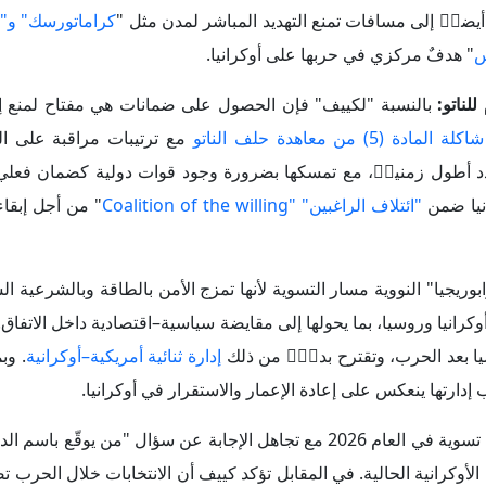
بوريجيا" النووية مسار التسوية لأنها تمزج الأمن بالطاقة وبالشرعية ال
وكرانيا وروسيا، بما يحولها إلى مقايضة سياسية–اقتصادية داخل الاتفاق.
ا بعد الحرب، وتقترح بدلاࣧ من ذلك
إدارة ثنائية أمريكية–أوكرانية
.
وبم
دارتها ينعكس على إعادة الإعمار والاستقرار في أوكرانيا.
لا يمكن إتمام أي تسوية في العام 2026 مع تجاهل الإجابة عن سؤال "من يوقّع با
وكرانية الحالية. في المقابل تؤكد كييف أن الانتخابات خلال الحرب
لانتخابات تُربط بزمن "ما بعد الاتفاق" بدل فرضها خلال آجال قصيرة، 
انيا لترتيب أي تنازل إقليمي محتمل عن الأراضي مشروط من قبل كييف
ة.
ار الحرب مكلف جداࣧ من الناحية المادية، ومن دون أموال ثابتة لا تست
ل. لذلك فإن تعهد الدول الأوروبية باستمرار
تمويل أوكرانيا لعامين بش
رانيا قادرة على الصمود، وهذا يعطيها وزناࣧ أكبر عند بحث أي تسوية. لك
ل الروسية المجمّدة في الغرب لتمويل أوكرانيا، وكيف تُدار التعويضا
الضمانات الأمنية لأوكرانيا ومن يمتلك القوة العسكرية لتنفيذها، حي