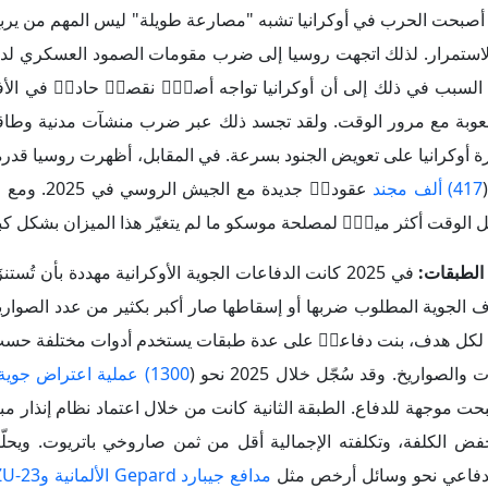
ف الجوية المطلوب ضربها أو إسقاطها صار أكبر بكثير من عدد الصواري
ثمن لكل هدف، بنت دفاعاࣧ على عدة طبقات يستخدم أدوات مختلفة حسب ن
1300) عملية اعتراض جوية
أصبحت موجهة للدفاع. الطبقة الثانية كانت من خلال اعتماد نظام إنذار 
Se منخفض الكلفة، وتكلفته الإجمالية أقل من ثمن صاروخي باتريوت. ويحلّ
الدفاعي نحو وسائل أرخص مثل
مدافع جيبارد Gepard الألمانية وZU-23
ي لهذه المنظومة كان تقليل الخسائر قدر الإمكان من دون التمكن من
وسعت أوكرانيا في النصف 
 طالت مراكز الثقل الاقتصادي الروسي حيث تم تسجيل (
58) هجوم
خل الأراضي الروسية.
Shadow Fleet
" الذي يلتف على العقوبات ضد روسيا والذي