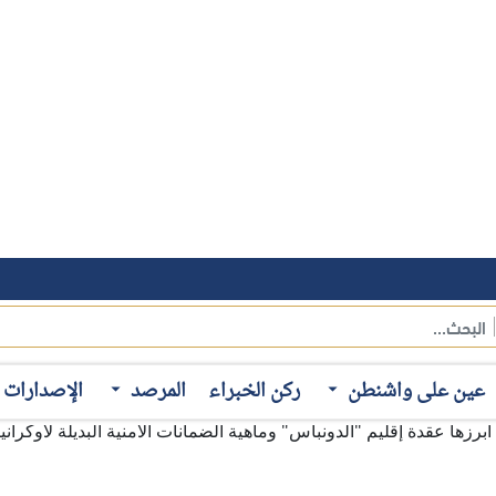
انية عام 2026 بعد أن أصبحت أقرب إلى حرب ممتدة تتعايش فيها ديناميات الاستنزاف الميداني م
 مكاسب متدرّجة دون حسم، مع تثبيت سيطرة واسعة على أراضٍ أوكرانية
 الأوروبية، والروسية) دون تحقيق اختراق فعلي حتى اللحظة، قادر ع
عين على واشنطن
ركن الخبراء
المرصد
الإصدارات
رزها عقدة إقليم "الدونباس" وماهية الضمانات الأمنية البديلة لأوكرانيا
 تزال، في معظم الأحيان، قادرة على إبطاء هذا التقدم دون استعادة زم
 الداعمة للجانب الأوكراني. وفيما يلي، يمكن تناول الوضعين الميد
شهدت ليلة 12–13 يناير 2026 واحدة من 
انيا. تركزت الضربات على منشآت الطاقة ومحطات التحويل بما أعاد س
قطاعات جديدة في "كييف". في المقابل، تُظهر التطورات أن "كييف" ت
داخل روسيا. واللافت في بداية 2026 أن "وتيرة النار" ارتفعت م