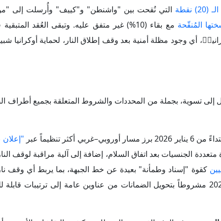
 يناير 2026 برز مسار أوروبي–غربي أكثر تنظيماً عبر
"إعلان 
 يتضمن مبدأ نشر قوة متعددة الجنسيات بعد اتفاق السلام، إضافة إلى آلية مراقبة لوقف 
كقوة "إسناد وطمأنة" بعيدة عن خط الجبهة، بما يربط أي وقف نار 
تمنع تكرار الهجوم. عملياً هذا التطور يجعل نجاح التسوية في 2026 مشروطاً بتحويل الضمانات من عناوين عامة إلى ترتيبات
رغم الدفع الفرنسي–البريطاني، تكشف النقاشات الأوروبية أ
فعدد الدول التي أعلنت استعدادها للمشاركة بقي محدوداً، فيما تُقيِّد الحس
روبية محورية. بالتوازي، لوّحت "موسكو" بأن أي تموضع عسكري غربي د
 أن المسار السياسي ما زال محكوماً بتدرّج بطيء واشتراطات صلبة.
تتوقف قابلية أي تسوية في 2026 على الانتقال من "إعلان سياسي" لو
هدئة، بل اتفاق عدم اعتداء يتطلب
منظومة رقابة دولية على خط التم
يع عن الانتهاكات وحلّ النزاعات فوراࣧ. كما يرتبط ذلك عملياࣧ بمبدأ 