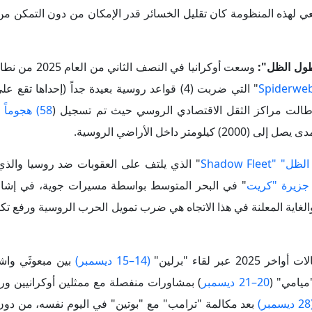
جزيرة "كريت
" في البحر المتوسط بواسطة مسيرات جوية، في إشارة
والغاية المعلنة في هذا الاتجاه هي ضرب تمويل الحرب الروسية ورفع تكل
202 عبر لقاء "برلين"
(14–15 ديسمبر)
بين مبعوثَي وا
ميامي" (
20–21 ديسمبر
) بمشاورات منفصلة مع ممثلين أوكرانيين 
مبر)
بعد مكالمة "ترامب" مع "بوتين" في اليوم نفسه، من دون 
الـ (20) نقطة
التي نُقحت بين "واشنطن" و"كييف" وأُرسلت إلى "م
مع بقاء (10%) غير متفق عليه. وتبقى العُقد المتبق
انياࣧ، أي وجود مظلة أمنية بعد وقف إطلاق النار، لحماية أوكرانيا شبي
ول إلى تسوية، بجملة من المحددات والشروط المتعلقة بجميع أطراف ال