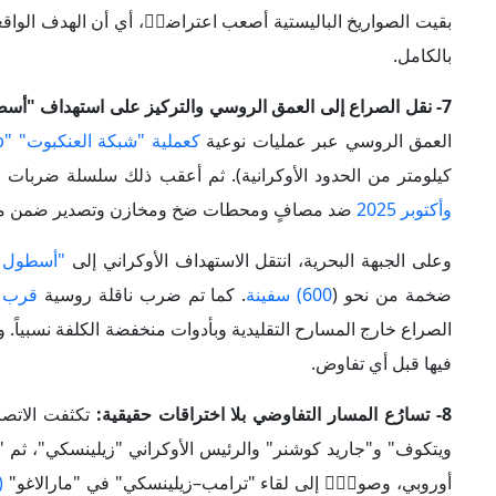
ضخمة من نحو (
600) سفينة
. كما تم ضرب ناقلة روسية
قرب 
الصراع خارج المسارح التقليدية وبأدوات منخفضة الكلفة نسبياً. 
فيها قبل أي تفاوض.
8- تسارُع المسار التفاوضي بلا اختراقات حقيقية:
تكثفت الاتصالات أواخر 5
ويتكوف" و"جاريد كوشنر" والرئيس الأوكراني "زيلينسكي"، ثم "
أوروبي، وصولاࣧ إلى لقاء "ترامب–زيلينسكي" في "مارالاغو"
(28 ديس
وتتمحور المحادثات حول عدة خطط وصولاࣧ إلى الخطة ذات
"زيلينسكي" إن التوافق الأوكراني–الأمريكي بلغ (
90%) على نسختها المُنقّحة
الأوكراني من إقليم "الدونباس" والضمانات الأمنية المطلوبة أوكر
من معاهدة حلف الناتو.
ترتيبات مُعقدة
يرتبط استمرار الحرب وإطالة أمد الاستنزاف المتبادل، أو الوص
يمكن تناوله على النحو الآتي: