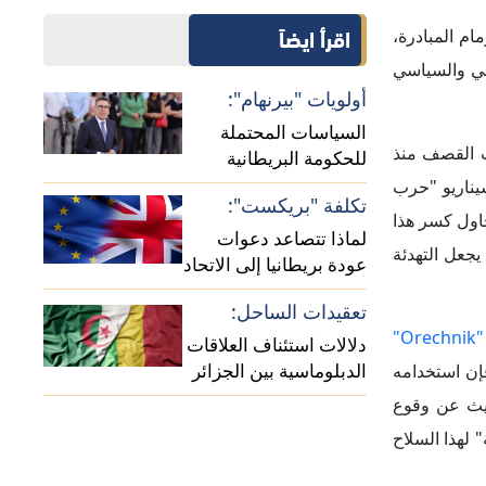
الأوروبي؟
تعقيدات الساحل:
صاروخ "أوريشنيك" "Orechnik"
دلالات استئناف العلاقات
الدبلوماسية بين الجزائر
إن استخدامه
ومالي
ديث عن وقوع
لهذا السلاح
تدريجي، وحققت
ع وصلت إليه سابقاࣧ
داخلة، لذلك تُوصف بعض
الهجوم معظم
 وإفشال بعض
لروسي، لكنها