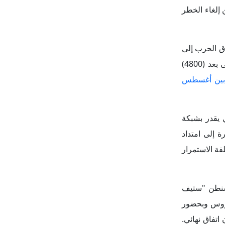
 إلى امتداد
فة الاستمرار
شنطن "ستيف
وروس وبحضور
اتفاق نهائي.
وسكو"، وقال
ية في الانسحاب
هة
بالمادة (5)
صراع، وهو ما