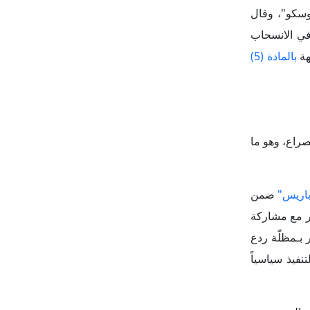
باريس"
ضمن
النار مع مشاركة
بـمظلّة ردع
 قابلة للتنفيذ سياسياً
ن الحديث عن
ابات الداخلية
اخل أوكرانيا
، ما يرفع كلفة المشاركة ويغذي التردد. وعلى خطٍ موازٍ، شددت مؤسسات الاتحاد الأوروبي في 12 يناير على أن
قف إطلاق النار إلى
اس
. وتبرز هنا
تجميد الجبهة