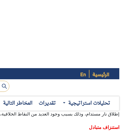
الرئيسية
En
تدخل الحرب الروسية–الأوكر
التقنية والتكتيكية. على المسار العسكري، تواصل روسيا تحقيق
أما على المسار السياسي، فتتعدد مقترحات التسوية (الأمريكية،
تحليلات استراتيجية
تقديرات
المخاطر التالية
إطلاق نار مستدام، وذلك بسبب وجود العديد من النقاط الخلافية، أب
استنزاف متبادل
رغم استمرار التقدم الروسي البطيء والتدريجي، فإن أوكرانيا لا
وهو ما يجعل الحرب صراعَ استنزافٍ للطرفين، فضلاً عن الأطراف
للصراع في أوكرانيا كما استقرّا في نهاية عام 2025 وبداية عام 2026.
1- تركيز روسي على استهداف منشآت الطاقة ومحطات التحويل في أوكرانيا:
مطلع العام، مع إطلاق
(25) صاروخاً و(293) مسيّرة
باتجاه أوكر
الكهرباء" إلى الواجهة، وتسبب بمقتل مدنيين في "خاركيف" وبان
النمط عبر ضربات مضادة تستهدف
سلاسل إنتاج المسيّرات