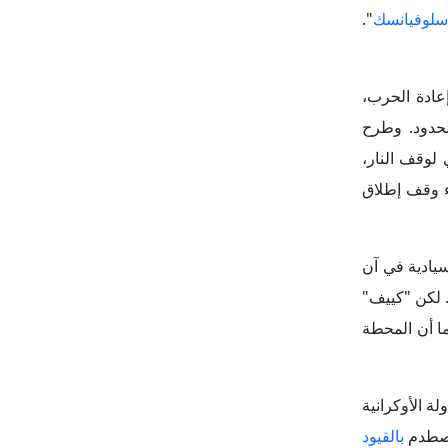
سيادية في آن
لكن "كييف"
ا أن المحطة
سم الدولة الأوكرانية
 تصطدم
بالقيود
لتفادي تفجير
 بهدنة فعلية
طيع أوكرانيا
كل كبير
(مثل
ن داخل أوروبا
ت ومن يدفعها
ث تميل فرنسا