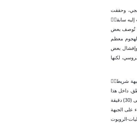
بهة شريطاࣧ
ق. داخل هذا
الشريط، لا يوجد إطلاق نار فقط، بل اكتشاف الخصم بسرعة عبر مراقبين وحساسات ومسيّرات. وفي بداية الحرب كان يمر بين (20) إلى (30) دقيقة
 جعل البقاء على الجبهة
ليات-الروبوت
 فيها معركة
أوكرانيا أي
اد المقاتلين
ة أوكرانية،
ة على تعويض
جيش الروسي في 2025. ومع استمرار تقدم
ر.
تنزَف بشدة لأن