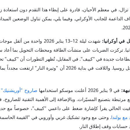
في 9 يناير 2026 أعلنت موسكو استخدامها
بطة بتصنيع المسيّرات. وبالإضافة إلى الأهمية التقنية للصاروخ، ف
توقيت الحالي يقرأ كإشارة ضغط على داعمي "كييف"، خصوصاً مع ح
مع بولندا
. وحتى مع وجود تشكيك غربي وأوروبي في "القيمة الحاسمة" 
د حسابات وقف إطلاق النار.
في عام 2025 تقدمت روسيا على الأرض بشكل 
، أي تقريباࣧ ضعف ما حققته في 2024. لكن هذا التقدم لا يعني أنها استعادت أفضل وض
فهي لم تعد إلى "ذروة السيطرة" التي حققتها في أواخر صيف 2022. كما أن الجبهة لم تعد خطاࣧ واضحاࣧ، بل باتت مت
كدة مقارنة بالعام السابق. والأهم في ذلك، أن روسيا بقيت في موقع 
، بينما اقتصر دور أوكرانيا غالباࣧ على إبطاء التقدم الروسي
كرانيا على الصعيد البري ربما تكون قادرة على تعطيل أو تأخير التقدم ا
 المعاكس.