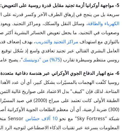
روسيا كثّفت الهجمات بالمسيّرات بشكل كبير، أي أن عدد الأهدا
المتاحة. لذلك فإن "كييف" بدل الاعتماد على صواريخ غالية ال
الطبقة الأولى كانت تعتمد على ميراج (2000) في صيد المسيّرات والصواريخ. وقد سُجّل خلال 2025 نحو (
(300) ضربة أرضية، أي أن معظم الطلعات الجوية الأوكرانية 
شبكة "Sky Fortress" مع نحو
10 آلاف حسّاس
nsor
المعلومات بسرعة عبر تقنيات الذكاء الاصطناعي لتوجيه الرد 
بقيت الصواريخ الباليستية أصعب اعتراضاࣧ، أي أن الهدف الواقع
بالكامل.
7- نقل الصراع إلى العمق الروسي والتركيز على استهداف "أسطول الظل":
العمق الروسي عبر عمليات نوعية
كعملية "شبكة العنكبوت" "Spiderweb
كيلومتر من الحدود الأوكرانية). ثم أعقب ذلك سلسلة ضربات
وأكتوبر 2025
ضد مصافٍ ومحطات ضخ ومخازن وتصدير ضمن مدى يصل إلى (2000) كيلومتر دا
وعلى الجبهة البحرية، انتقل الاستهداف الأوكراني إلى
"أسطول الظل" "