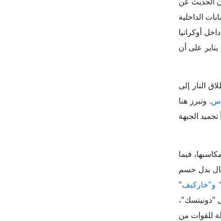
كاسبها، فيما
تال بدل حسم
" و"خاركيف
"
 "دونيتسك"،
ة للقوات من
سلوفيانسك
".
عادة الحرب،
لحدود. وطرح
لوقف النار،
ء وقف إطلاق