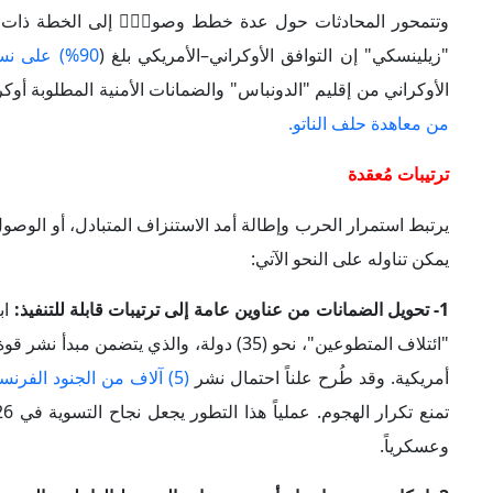
1- تحويل الضمانات من عناوين عامة إلى ترتيبات قابلة للتنفيذ:
ابتداءً من 6
"ائتلاف المتطوعين"، نحو (35) دولة، والذي
أمريكية. وقد طُرح علناً احتمال نشر
(5) آلاف من الجنود الفرنسيين
وعسكرياً.
2- إمكانية حدوث إجماعِ أوروبي يتجاوز الضغوط الداخلية والتهديد الروسي:
"ائتلاف الراغبين" لا يعني تلقائياً استعداداً واسعاً لإرسال قوات، 
(كالبرلمانات والرأي العام والائتلافات حاكمة) قرارات دول أو
سيُعامل
كـأهداف عسكرية مشروعة
استئناف الحوار المباشر مع "بوتين"
"ليس مطروحاً بعد"،
ما يعني
3- هندسة وقف إطلاق النار وفق آليات ضبط ميداني:
ترتيبات تقنية قابلة للتحقق. ولا شك أن وقف النار ليس مجرد ت
فكرة الاعتماد على مراقبة جوية من دون طيار لضمان الإبلاغ السر