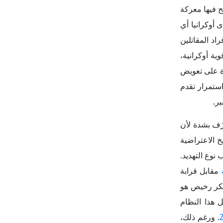
خ الاعتراضية
وع التهديد.
مقابل قرابة
مبكر رخيص هو
ل هذا النظام
. ورغم ذلك،
 إلغاء الخطر
الثاني من العام 2025 من نطاق الحرب إلى
" التي ضربت (4) قواعد روسية بعيدة جداً (إحداها تقع على بعد (4800)
اً بين أغسطس
 يقدر بشبكة