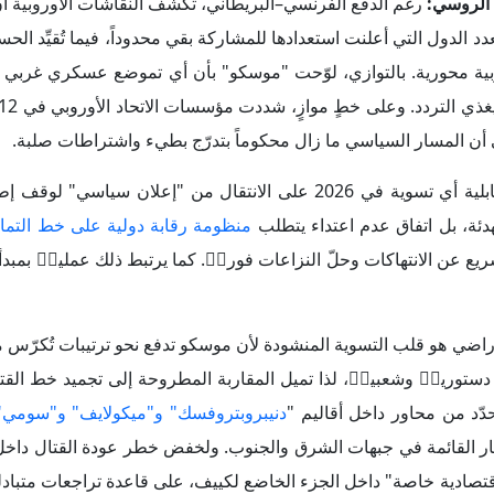
راضي هو قلب التسوية المنشودة لأن موسكو تدفع نحو ترتيبات تُكرّس م
ستورياࣧ وشعبياࣧ، لذا تميل المقاربة المطروحة إلى تجميد خط الق
ّد من محاور داخل أقاليم "
دنيبروبتروفسك" و"ميكولايف" و"سومي
ار القائمة في جبهات الشرق والجنوب. ولخفض خطر عودة القتال داخل
تصادية خاصة" داخل الجزء الخاضع لكييف، على قاعدة تراجعات متبادل
ا أيضاࣧ إلى مسافات تمنع التهديد المباشر لمدن مثل "
كراماتورسك" و"
س
" هدفٌ مركزي في حربها على أوكرانيا.
بالنسبة "لكييف" فإن الحصول على ضمانات هي مفتاح لمنع إ
) من معاهدة حلف الناتو
مع ترتيبات مراقبة على ا
دد أطول زمنياࣧ، مع تمسكها بضرورة وجود قوات دولية كضمان فعلي 
انيا ضمن
"ائتلاف الراغبين" "Coalition of the willing
" من أجل إبقا