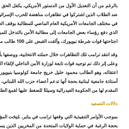
بحجة الرغبة في حماية الولايات المتحدة من المخربين الذين يس
واتخاذ قرار بترحيل بعضهم على الرغم من قرارات المحكمة التي تم
1– إظهار الدعم التام للممارسات الإسرائيلية:
تستخدم الإدارة ال
"الإرهابيين"، وطالما وجهت انتقادات إلى الإدارة الأمريكية الس
التي اجتاحت الجامعات الأمريكية؛ ليس من طلاب ذوي أصول عرب
ترامب من خلال هذه الخطوات إظهار دعمه التام لكافة التحركا
الراهن، والذي خرقت به اتفاق الهدنة الذي عقدته مع حركة حماس، 
2– الرغبة في قمع الطلاب من التعبير عن آرائهم:
تتشابه تحركات
تحركات الأنظمة التي تستخدم الاعتقال وسيلةً لقمع التظاهرات.
الأفراد، على الرغم من أن ذلك يقع ضمن اختصاصات المحاكم ال
بهذه التظاهرات خوفاً من التعرض للملاحقة الأمنية أو الترحيل،
للدراسة. وتتعمد الحكومة الفيدرالية في الأوقات الراهنة تص
لتوجيه الاتهامات لهم بدعم الإرهاب ومعاداة السامية.