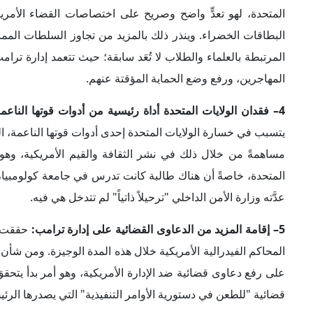
قضائية "للطعن في دستورية الأوامر التنفيذية" التي يصدرها الرئ
6– خلط الإدارة الأمريكية بين الدعم الأيديولوجي والمالي:
تدلل خط
الأيديولوجي الذي من الصعب إثباته بشكل يقيني؛ حيث إنه قانوني
أمر غير مفسر قانونياً؛ لأنه في هذه الحالة هناك العديد من الأ
ألف شهيد، فضلاً عن عشرات الآلاف من الجرحى والمبتوري الأع
السياسة الخارجية الأمريكية، خاصةً أن سبب استمرار هذه الحرب 
7– التوجه نحو تصعيد أكبر خلال الفترة القادمة:
من المتوقع أن ت
تصعيدية ضد الطلاب والأكاديميين المشاركين في التظاهرات؛ حي
عن حقوق مجتمع الميم، أو المدافعين عن الحقوق والحريات الم
القادمة إلى دولة قمعية، خاصةً أن أي مؤسسة ستعارض سياس
التمويلات الفيدرالية المقدمة لها بحجة أنها لا تقدم خدمة ممي
للتهديد بالترحيل.