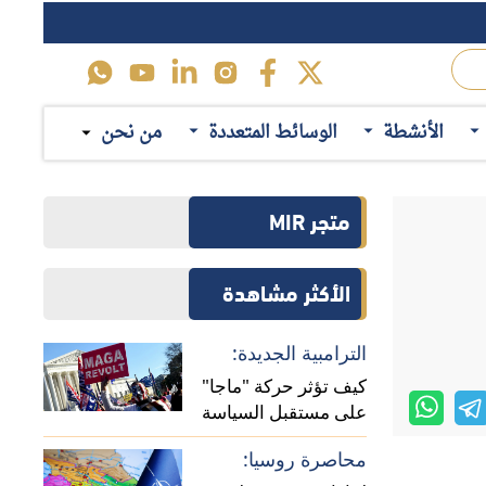
محاصرة روسيا:
لماذا يستهدف حلف
 إلى التصعيد
الناتو تعزيز وجوده في
حرم الجامعي
منطقة القوقاز؟
حرب تجارية:
ائيل؛ الأمر
الأنشطة
الوسائط المتعددة
من نحن
المسارات المحتملة
لومبيا التي
للخلافات الاقتصادية بين
الصين وأوروبا
ي حالة فوزه.
اقرأ ايضاً
طالب آخر بعد
س، وتم ترحيل
منطقة رمادية:
يا لحرمانٍ قدره 400 مليون دولار من التمويل الفيدرالي
كيف تفاعل
الديمقراطيون
والجمهوريون مع مذكرة
إرث العائلة:
التفاهم الأمريكية -
الإيرانية؟
إبلاغ عنها"،
كيف عمَّقت مذكرات