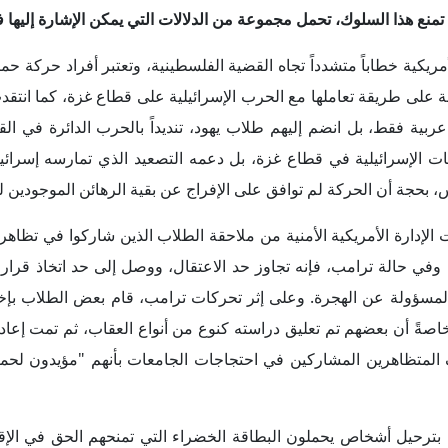
 بترحيل أشخاص يحملون البطاقة الخضراء التي تمنحهم الحق في الإقا
كي المرتبط بالهجرة؛ حيث يحق للقضاة وحدهم إلغاء إقامة الأفراد ا
وحة لرئيس الولايات المتحدة بموجب الدستور والقانون، خاصةً أن عم
امب تجاوز قرارات المحاكم الفيدرالية المختلفة، خاصةً المتعلقة بوقف 
من شأن التضييق الأمني على الطلاب، وعدم إعطائهم المجال لإبداء
تي تتمثل في المِنَح التعليمية التي تقدمها فتستقطب الطلاب من مختلف
أمر قد يحد الطلاب فيما بعد من التقدم للحصول على مِنَح للدراسة 
حينما تعرضت للملاحقة الأمنية عبر إلغاء إقامتها الدراسية، فرت إلى 
ارة ترامب أرقاماً قياسية في عدد الدعاوى القضائية المرفوعة ضد
ن توسع عمليات استهداف وترحيل الطلاب من الولايات المتحدة، أن تشجع
قق بالفعل؛ حيث توجه عدد ليس بالقليل من الطلاب ممن ألغيت إقامته