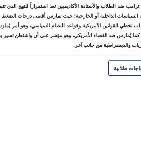
جميع الحقوق محفوظة لموقع إنترريجونال للتحليلات الاستراتيجية 2026