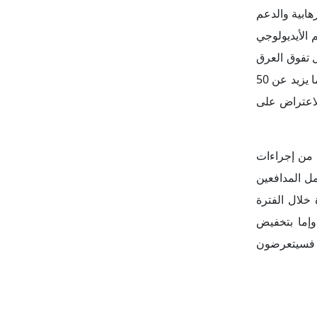
ه الإدارة في
العقوبة حتى
َس كذلك على
خطوات حثيثة