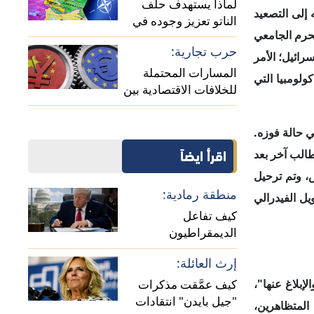
"جيل بايدن" انتقادات
 المتظاهرين،
الديمقراطيين؟
ما يلي:
عبء داخلي:
كيف تُعيد الحرب الإيرانية
حماس حفنة من
تشكيل السياسة الداخلية
دت التظاهرات
الأمريكية؟
طاع. ويحاول
يل في الوقت
يها.
رات سابقة مع
ر بترحيل بعض
اء ارتباطهم
دته مرة أخرى
حماس"، كسبب