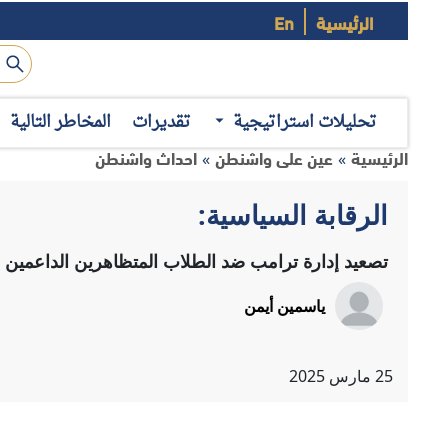
الرئيسية
En
بالرغم من أن التعديل الأول من الدستور الأمريكي، يكفل الحق ف
ضد الطلاب الذين اشتركوا في تظاهرات مناهضة للحرب الإسرائ
في مختلف الجامعات الأمريكية العام الماضي للمطالبة بوقف ال
تحليلات استراتيجية
تقديرات
المخاطر التالية
الذي دفع رؤساء بعض الجامعات إلى مطالبة الأمن بالتدخل للمر
اجتاحتها قوات شرطة نيويورك، وألقت القبض على 100 طالب من المتظاهرين.
وقد انتقد ترامب تلك التظاهرات خلال حملته الانتخابية، ووصفها ب
وعلى إثر ذلك تم توجيه قوات تابعة لوزارة الأمن الداخلي لإلقاء 
اعتقاله، وهو الطالب محمود خليل خريج جامعة كولومبيا بنيويور
المقدم لها من الحكومة الفيدرالية وسيلةً للضغط عليها لقمع الطل
دلالات التصعيد
بموجب الأوامر التنفيذية التي وقعها ترامب في يناير، مُنِحَت ا