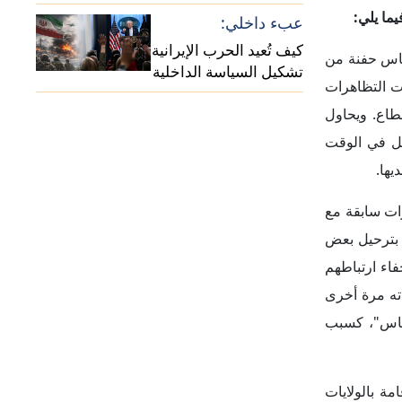
مة بالولايات
لذين يحملون
ليات الترحيل
عمليات ترحيل
 آرائهم، أن
 دول العالم،
في الولايات
كندا، وهو ما
ها في مختلف
 العديد منهم
م برفع دعاوى