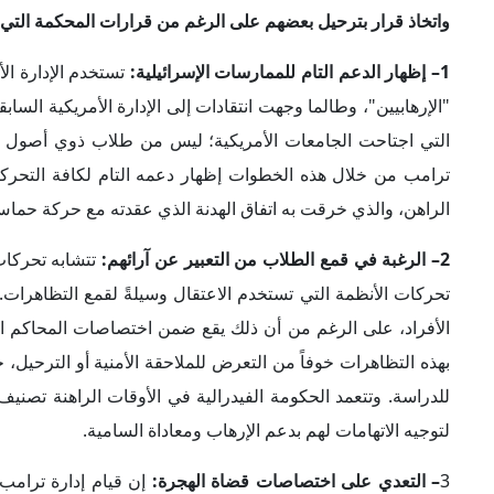
3
– التعدي على اختصاصات قضاة الهجرة:
إن قيام إدارة ترامب
المتحدة، لهو تعدٍّ واضح وصريح على اختصاصات القضاء الأمري
البطاقات الخضراء. وينذر ذلك بالمزيد من تجاوز السلطات الممن
المرتبطة بالعلماء والطلاب لا تُعَد سابقة؛ حيث تتعمد إدارة تر
المهاجرين، ورفع وضع الحماية المؤقتة عنهم.
4– فقدان الولايات المتحدة أداة رئيسية من أدوات قوتها الناعمة:
يتسبب في خسارة الولايات المتحدة إحدى أدوات قوتها الناعمة، ال
مساهمةً من خلال ذلك في نشر الثقافة والقيم الأمريكية، وهو 
المتحدة، خاصةً أن هناك طالبة كانت تدرس في جامعة كولومبيا، و
عدَّته وزارة الأمن الداخلي "ترحيلاً ذاتياً" لم تتدخل هي فيه.
5– إقامة المزيد من الدعاوى القضائية على إدارة ترامب:
حققت إد
المحاكم الفيدرالية الأمريكية خلال هذه المدة الوجيزة. ومن شأ
على رفع دعاوى قضائية ضد الإدارة الأمريكية، وهو أمر بدأ يتح