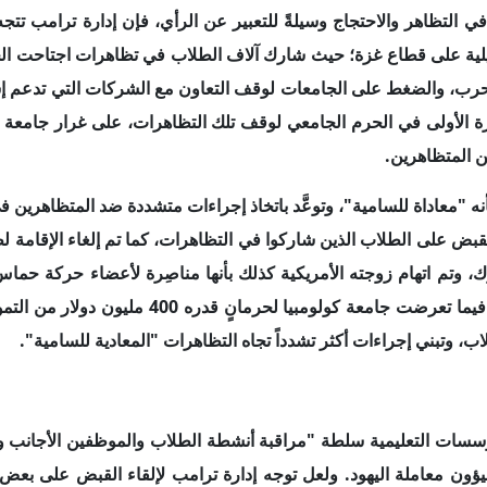
يؤون معاملة اليهود. ولعل توجه إدارة ترامب لإلقاء القبض على بعض
نع هذا السلوك، تحمل مجموعة من الدلالات التي يمكن الإشارة إليها في
أمريكية خطاباً متشدداً تجاه القضية الفلسطينية، وتعتبر أفراد حركة 
ابقة على طريقة تعاملها مع الحرب الإسرائيلية على قطاع غزة، كما انتق
ية فقط، بل انضم إليهم طلاب يهود، تنديداً بالحرب الدائرة في الق
ت الإسرائيلية في قطاع غزة، بل دعمه التصعيد الذي تمارسه إسرائ
بحجة أن الحركة لم توافق على الإفراج عن بقية الرهائن الموجودين لد
 الإدارة الأمريكية الأمنية من ملاحقة الطلاب الذين شاركوا في تظاه
 وفي حالة ترامب، فإنه تجاوز حد الاعتقال، ووصل إلى حد اتخاذ قرا
مسؤولة عن الهجرة. وعلى إثر تحركات ترامب، قام بعض الطلاب بإخف
 خاصةً أن بعضهم تم تعليق دراسته كنوع من أنواع العقاب، ثم تمت إعا
نيف المتظاهرين المشاركين في احتجاجات الجامعات بأنهم "مؤيدون ل