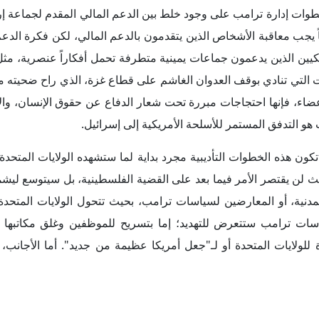
ترامب ضد الطلاب والأستاذة الأكاديميين تعد استمراراً للنهج الذي تتبع
 السياسات الداخلية أو الخارجية؛ حيث تمارس أقصى درجات الضغط و
تخطي القوانين الأمريكية وقواعد النظام السياسي، وهو أمر يُمار
كما يُمارَس ضد القضاء الأمريكي، وهو مؤشر على أن واشنطن تسير ب
يات والديمقراطية من جانب آخر.
اجات طلابية