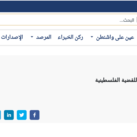
ي التظاهر والاحتجاج وسيلةً للتعبير عن الرأي، فإن إدارة ترامب تتجه
يلية على قطاع غزة؛ حيث شارك آلاف الطلاب في تظاهرات اجتاحت ال
حرب، والضغط على الجامعات لوقف التعاون مع الشركات التي تدعم إسر
عين على واشنطن
ركن الخبراء
المرصد
الإصدارات
ة الأولى في الحرم الجامعي لوقف تلك التظاهرات، على غرار جامعة كو
أنه "معاداة للسامية"، وتوعَّد باتخاذ إجراءات متشددة ضد المتظاهرين ف
القبض على الطلاب الذين شاركوا في التظاهرات، كما تم إلغاء الإقامة ل
ك، وتم اتهام زوجته الأمريكية كذلك بأنها مناصِرة لأعضاء حركة حما
أستاذة جامعية لبنانية بحجة أنها تدعم أعضاء حزب الله اللبناني، فيما تعرضت جامعة كولومب
اب، وتبني إجراءات أكثر تشدداً تجاه التظاهرات "المعادية للسامية".
لمؤسسات التعليمية سلطة "مراقبة أنشطة الطلاب والموظفين الأجانب وال