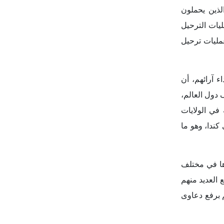
ابية والدعم
 الأيديولوجي
ل تفوق العرق
الأبيض، وهي جماعات يجب معاقبتها أيضاً. أما في حالة التظاهرات التي تنادي بوقف العدوان الغاشم على قطاع غزة، الذي راح ضحيته ما يزيد عن 50
لاعتراض على
ة من إجراءات
ل المدافعين
خلال الفترة
وإما بتخفيض
ب، فسيتعرضون