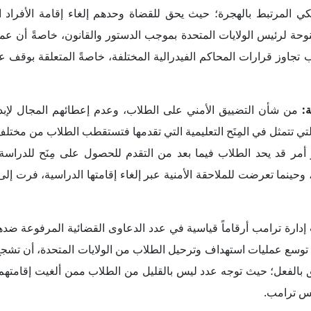
يس ترامب.
وات إدارة ترامب على وجود خلط بين الدعم المالي المقدم لجماعة إره
اً يجب معاقبة الأشخاص الذين يتقدمون بالدعم المالي، لكن فكرة الدعم
مريكيين الذين يدعمون جماعات يمينية متطرفة تحمل أفكاراً عنصرية، مث
ضاء، فإنها احتجاجات مبررة تحت شعار الدفاع عن حقوق الإنسان، وا
هو التدفق المستمر للأسلحة الأمريكية إلى إسرائيل.
كون هذه الخطوات التأديبية مجرد بداية لما ستشهده الولايات المتحد
ث لن يقتصر الأمر فيما بعد على القضية الفلسطينية، بل سيتوسع ليشم
دنية، أو المعارضين لسياسات ترامب، بحيث تتحول الولايات المتحدة 
ات ترامب ستتعرض للتهديد؛ إما بتسريح للموظفين وغلق مكاتبها 
زة للولايات المتحدة أو لـ"جعل أمريكا عظيمة من جديد". أما الأجان