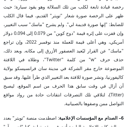
رخصة قيادة تابعة لكلب من تلك السلالة وهو يقود سيارة؛ حيث
ظهر على الرخصة صورة شعار "تويتر" القديم، فيما قال الكلب
للضابط: "إنها صورة قديمة لي". ولم يشرح "ماسك" سبب التغيير،
وإن قفزت على إثره قيمة "دوج كوين" من 0.079 إلى 0.094 دولار
أمريكي، وهي أعلى قيمة للعملة منذ نوفمبر 2022، وإن تراجع
"ماسك" عن القرار ليُعيد العصفور الأزرق إلى مكانه. وبعد ذلك،
حذف حرف "w" من كلمة "Twitter"، وطلاه في اللافتة
الموضوعة خارج مقر الشركة في مدينة سان فرانسيسكو بولاية
كاليفورنيا، ونشر صورة للافتة بعد التغيير الذي طرأ عليها. وقد سبق
أن أزال في وقت سابق هذا الحرف من اسم الموقع، ليصبح
(Titter)، لتلاقي تلك التصرفات انتقادات حادة من رواد مواقع
التواصل ممن وصفوها بالصبيانية.
6– الصدام مع المؤسسات الإعلامية
: اصطدمت منصة "تويتر" بعدد
من الشبكات الإعلامية البارزة أتت في مقدمتها شبكتا "إن بي آر"