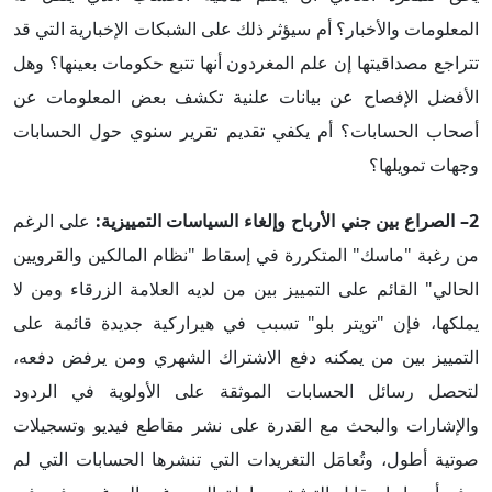
المعلومات والأخبار؟ أم سيؤثر ذلك على الشبكات الإخبارية التي قد
تتراجع مصداقيتها إن علم المغردون أنها تتبع حكومات بعينها؟ وهل
الأفضل الإفصاح عن بيانات علنية تكشف بعض المعلومات عن
أصحاب الحسابات؟ أم يكفي تقديم تقرير سنوي حول الحسابات
وجهات تمويلها؟
2– الصراع بين جني الأرباح وإلغاء السياسات التمييزية:
على الرغم
من رغبة "ماسك" المتكررة في إسقاط "نظام المالكين والقرويين
الحالي" القائم على التمييز بين من لديه العلامة الزرقاء ومن لا
يملكها، فإن "تويتر بلو" تسبب في هيراركية جديدة قائمة على
التمييز بين من يمكنه دفع الاشتراك الشهري ومن يرفض دفعه،
لتحصل رسائل الحسابات الموثقة على الأولوية في الردود
والإشارات والبحث مع القدرة على نشر مقاطع فيديو وتسجيلات
صوتية أطول، وتُعامَل التغريدات التي تنشرها الحسابات التي لم