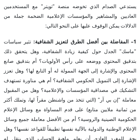
يستدعي الصدام الذي تخوضه منصة "تويتر" مع المستخدمين
العاديين والمشاهير والمؤسسات الإعلامية الضخمة جملة من
الدلالات يمكن الوقوف عليها على النحو التالي:
1– المفاضلة بين أفضل الطرق لتعزيز الشفافية:
تثير سياسات
"ماسك" الجدل حول كيفية زيادة الشفافية، وهل يتحقق ذلك
بتدقيق المحتوى ووضعه على رأس الأولويات؟ أم بتدقيق صانع
المحتوى والإشارة إلى الجهة الممولة له أو التابع لها؟ وهل تعزز
الإشارة إلى التمويل الحكومي الشفافية؟ أم هي مناورة تستهدف
التشكيك في مصداقية المؤسسات والإعلامية؟ وهل من المقبول
معاملة "إن بي آر" (التي تتخذ من واشنطن مقراً لها، وتملك أكثر
من ثمانية ملايين متابع) على قدم المساواة مع وسائل الإعلام
الحكومية الصينية والروسية؟ أم من الأفضل معاملة جميع وسائل
الإعلام الوطنية والدولية بالآلية نفسها تطبيقاً للقواعد نفسها؟ وهل
يحق للمغرد العادي أن يعلم ماهية الحساب الذي ينقل له