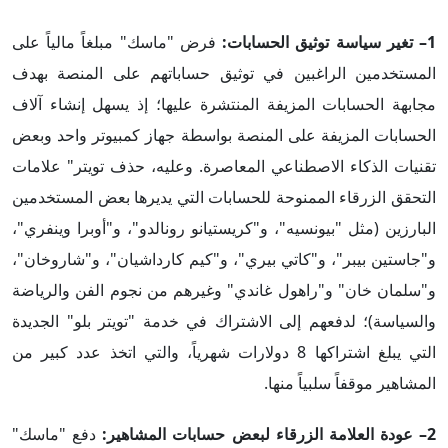
1– تغير سياسة توثيق الحسابات:
فرض "ماسك" مبلغاً مالياً على
المستخدمين الراغبين في توثيق حساباتهم على المنصة بهدف
مجابهة الحسابات المزيفة المنتشرة عليها؛ إذ يسهل إنشاء آلاف
الحسابات المزيفة على المنصة بواسطة جهاز كمبيوتر واحد وبعض
تقنيات الذكاء الاصطناعي المعاصرة. وعليه، حذف تويتر" علامات
التحقق الزرقاء الممنوحة للحسابات التي يديرها بعض المستخدمين
البارزين (مثل "بيونسيه"، و"كريستيانو رونالدو"، و"أوبرا وينفري"،
و"جاستين بيبر"، و"كاتي بيري"، و"كيم كارداشيان"، و"شاروخان"،
و"سلمان خان" و"راهول غاندي" وغيرهم من نجوم الفن والرياضة
والسياسة)؛ لدفعهم إلى الاشتراك في خدمة "تويتر بلو" الجديدة
التي يبلغ اشتراكها 8 دولارات شهرياً، والتي اتخذ عدد كبير من
المشاهير موقفاً سلبياً منها.
2– عودة العلامة الزرقاء لبعض حسابات المشاهير:
دفع
"ماسك"