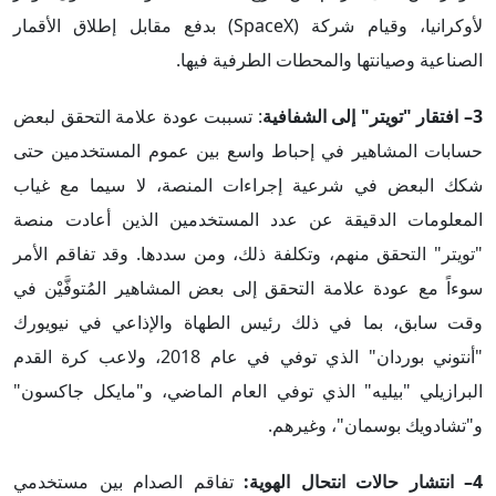
لأوكرانيا، وقيام شركة (SpaceX) بدفع مقابل إطلاق الأقمار
الصناعية وصيانتها والمحطات الطرفية فيها.
3– افتقار "تويتر" إلى الشفافية
: تسببت عودة علامة التحقق لبعض
حسابات المشاهير في إحباط واسع بين عموم المستخدمين حتى
شكك البعض في شرعية إجراءات المنصة، لا سيما مع غياب
المعلومات الدقيقة عن عدد المستخدمين الذين أعادت منصة
"تويتر" التحقق منهم، وتكلفة ذلك، ومن سددها. وقد تفاقم الأمر
سوءاً مع عودة علامة التحقق إلى بعض المشاهير المُتوفَّيْن في
وقت سابق، بما في ذلك رئيس الطهاة والإذاعي في نيويورك
"أنتوني بوردان" الذي توفي في عام 2018، ولاعب كرة القدم
البرازيلي "بيليه" الذي توفي العام الماضي، و"مايكل جاكسون"
و"تشادويك بوسمان"، وغيرهم.
4– انتشار حالات انتحال الهوية:
تفاقم الصدام بين مستخدمي