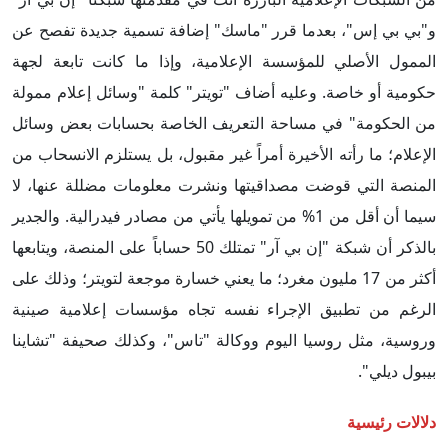
و"بي بي إس"، بعدما قرر "ماسك" إضافة تسمية جديدة تفصح عن
الممول الأصلي للمؤسسة الإعلامية، وإذا ما كانت تابعة لجهة
حكومية أو خاصة. وعليه أضاف "تويتر" كلمة "وسائل إعلام ممولة
من الحكومة" في مساحة التعريف الخاصة بحسابات بعض وسائل
الإعلام؛ ما رأته الأخيرة أمراً غير مقبول، بل يستلزم الانسحاب من
المنصة التي قوضت مصداقيتها ونشرت معلومات مضللة عنها، لا
سيما أن أقل من 1% من تمويلها يأتي من مصادر فيدرالية. والجدير
بالذكر أن شبكة "إن بي آر" تمتلك 50 حساباً على المنصة، ويتابعها
أكثر من 17 مليون مغرد؛ ما يعني خسارة موجعة لتويتر؛ وذلك على
الرغم من تطبيق الإجراء نفسه تجاه مؤسسات إعلامية صينية
وروسية، مثل روسيا اليوم ووكالة "تاس"، وكذلك صحيفة "تشاينا
بيبول ديلي".
دلالات رئيسية