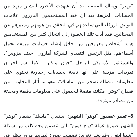
"تويتر" ومالك المنصة بعد أن شهدت الأخيرة انتشار مزيد من
الحسابات المزيفة بعد أن فقد المستخدمون البارزون علامات
التوثيق الزرقاء التي ساعدتهم في التحقق من هويتهم وتمييزهم عن
المحتالين. فقد أدت تلك الخطوة إلى انتحال كثير من المستخدمين
هوية أشخاص معروفين من خلال إنشاء حسابات مزيفة تحمل
أسماءهم، مثل الرئيس التنفيذي لشركة أمازون "جيف بيزوس"،
والسيناتور الأمريكي الراحل "جون ماكين"، كما نشر آخرون
تغريدات مزيفة على أنها تابعة لحسابات إخبارية تحتوي على
معلومات مضللة تسخر من "ماسك"، وهو ما أثار المخاوف من
فقدان "تويتر" مكانته منصةً للحصول على معلومات دقيقة ومحدثة
من مصادر موثوقة.
5– تغيير عصفور "تويتر" الشهير:
استبدل "ماسك" بشعار "تويتر"
الشهير صورة عملة "دوج كوين" التي تتضمن وجه كلب من سلالة
"شيبا إينو"، وقد نشر تغريدة تضمنت صورة لضابط مرور ينظر في