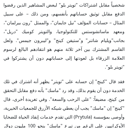
شخصياً مقابل اشتراكات "تويتر بلو" لبعض المشاهير الذين رفضوا
الدفع مقابل توثيق حساباتهم بأنفسهم، ومن ذلك – على سبيل
المثال – حسابات المؤلف "نيل جايمان"، والممثل "رون بيرلمان"،
ومعهد ماساتشوستس للتكنولوجيا، والتويتر كوميك "دريل"،
بجانب"ويليام شاتنر" و"ستيفن كينج" و"ليبرون جيمس". ولعل
القاسم المشترك بين آخر ثلاثة منهم هو انتقادهم البالغ لرسوم
العلامة الزرقاء بل لعودتها إلى حساباتهم دون أن يشتركوا في
"تويتر بلو".
فقد قال "كينج" إن حسابه على "تويتر" يظهر أنه اشترك في تلك
الخدمة دون أن يقوم بذلك، وقد رد "ماسك" بأنه دفع مقابل التحقق
من كينج، مضيفاً: "على الرحب والسعة". وفي تغريدة أخرى، قال
"كينج" إن "ماسك" يجب أن يعطي شيكه الأزرق للجمعيات الخيرية،
وأوصى بمؤسسة (Prytula) التي تقدم خدمات إنقاذ الحياة للضحايا
الأوكرانيين على الرغم من تبرع "ماسك" بنحو 100 مليون دولار