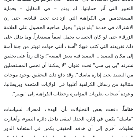
التعبير التي آثر حمايتها، لم يهتم – في المقابل – بحماية
المستخدمين من الكراهية التي ازدادت تحت قيادته، حتى إن
الاشتراك في خدمة "بلو تويتر" يخول صاحبه الحصول على العلامة
الزرقاء حتى لو كان الحساب يحمل اسماً مستعاراً. وما يدلل على
ذلك تغريدته التي كتب فيها: "آسف أنني حولت تويتر من جنة آمنة
إلى مكان للتصيد … التصيد فيه بعض المتعة"؛ وذلك رداً على تحقيق
نشرته "بي بي سي" تحت عنوان "لا يمكننا أن نحمي المستعملين
من التصيد تحت إدارة ماسك". وقد دفع ذلك التحقيق بوجود موجات
متتالية من رسائل الكراهية أغلبها في الولايات المتحدة وبريطانيا،
وعودة أصحاب نظريات المؤامرة وخطاب الكراهية إلى "تويتر".
ختاماً
، دفعت بعض التحليلات بأن الهدف المحرك لسياسات
"ماسك" يكمن في إثارة الجدل ليبقى داخل دائرة الضوء، وأشارت
تحليلات أخرى إلى أن هدفه الحقيقي يكمن في استعادة الدور