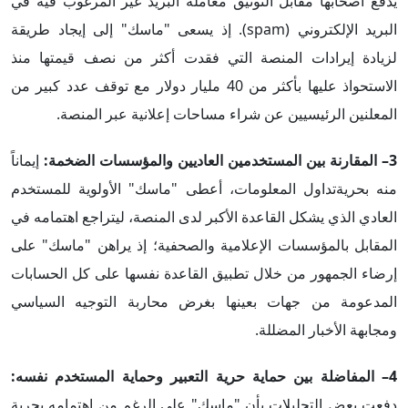
يدفع أصحابها مقابل التوثيق معاملة البريد غير المرغوب فيه في
البريد الإلكتروني (spam). إذ يسعى "ماسك" إلى إيجاد طريقة
لزيادة إيرادات المنصة التي فقدت أكثر من نصف قيمتها منذ
الاستحواذ عليها بأكثر من 40 مليار دولار مع توقف عدد كبير من
المعلنين الرئيسيين عن شراء مساحات إعلانية عبر المنصة.
3– المقارنة بين المستخدمين العاديين والمؤسسات الضخمة:
إيماناً
منه بحريةتداول المعلومات، أعطى "ماسك" الأولوية للمستخدم
العادي الذي يشكل القاعدة الأكبر لدى المنصة، ليتراجع اهتمامه في
المقابل بالمؤسسات الإعلامية والصحفية؛ إذ يراهن "ماسك" على
إرضاء الجمهور من خلال تطبيق القاعدة نفسها على كل الحسابات
المدعومة من جهات بعينها بغرض محاربة التوجيه السياسي
ومجابهة الأخبار المضللة.
4– المفاضلة بين حماية حرية التعبير وحماية المستخدم نفسه:
دفعت بعض التحليلات بأن "ماسك" على الرغم من اهتمامه بحرية