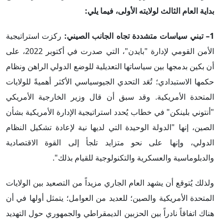
بداية العام الثالث لولايته الأولى، فيما يلي:
1
– تبني سياسات متشددة تجاه الجانب الصيني:
ركزت استراتيجية
الأمن القومي لإدارة "بايدن"، التي صدرت في أكتوبر 2022، على
أن بكين بدمجها بين سياساتها التعديلية للوضع الدولي الراهن ونظام
حكمها الاستبدادي؛ تُعَد التحدي الجيوسياسي الأكثر أهميةً للولايات
المتحدة الأمريكية. وقد سبق أن قال وزير الخارجية الأمريكي
"أنتوني بلينكن" في خطاب يُحدد استراتيجية الإدارة الأمريكية بشأن
الصين، إنها "الدولة الوحيدة التي لديها نية لإعادة تشكيل النظام
الدولي، وإنها على نحو متزايد تلجأ إلى القوة الاقتصادية
والدبلوماسية والعسكرية والتكنولوجية للقيام بذلك".
ولذلك يُتوقع أن يشهد العام الجاري مزيداً من التصعيد بين الولايات
المتحدة الأمريكية والصين؛ للعديد من العوامل؛ يتمثل أولها في أن
هناك اتفاقاً نادراً بين الحزبين الديمقراطي والجمهوري حول التهديد