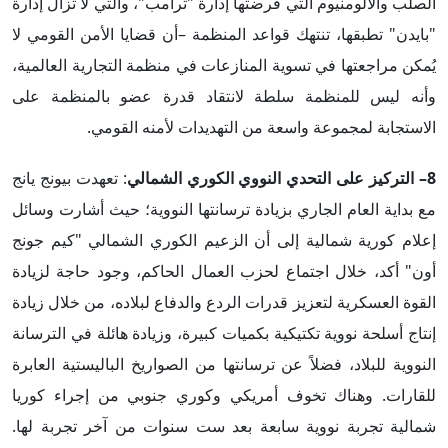
الصلب والألومنيوم التي فرضتها إدارة "ترامب"، والتي لا تزال إدارة
"بايدن" تطبقها، تنتهك قواعد المنظمة –أن قضايا الأمن القومي لا
يُمكن مراجعتها في تسوية المنازعات في منظمة التجارية العالمية،
وأنه ليس للمنظمة سلطة لانتقاد قدرة عضو بالمنظمة على
الاستجابة لمجموعة واسعة من التهديدات لأمنه القومي.
8
– التركيز على التحدي النووي الكوري الشمالي
: تعهدت بيونج يانج
مع بداية العام الجاري بزيادة ترسانتها النووية؛ حيث أشارت وسائل
إعلام كورية شمالية إلى أن الزعيم الكوري الشمالي "كيم جونج
أون" أكد، خلال اجتماع لحزب العمال الحاكم، وجود حاجة لزيادة
القوة العسكرية لتعزيز قدرات الردع والدفاع لبلاده، من خلال زيادة
إنتاج أسلحة نووية تكتيكية بكميات كبيرة، وزيادة هائلة في الترسانة
النووية للبلاد، فضلاً عن ترسانتها من الصواريخ الباليستية العابرة
للقارات. وهناك تخوف أمريكي وكوري جنوبي من إجراء كوريا
شمالية تجربة نووية سابعة بعد ست سنوات من آخر تجربة لها.