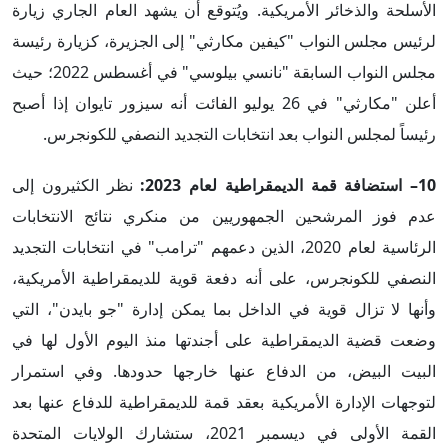
الأسلحة والذخائر الأمريكية. ويُتوقع أن يشهد العام الجاري زيارة
لرئيس مجلس النواب "كيفين مكارثي" إلى الجزيرة، كزيارة رئيسة
مجلس النواب السابقة "نانسي بيلوسي" في أغسطس 2022؛ حيث
أعلن "مكارثي" في 26 يوليو الفائت أنه سيزور تايوان إذا أصبح
رئيساً لمجلس النواب بعد انتخابات التجديد النصفي للكونجرس.
10– استضافة قمة الديمقراطية لعام 2023:
نظر الكثيرون إلى
عدم فوز المرشحين الجمهوريين من منكري نتائج الانتخابات
الرئاسية لعام 2020، الذين دعمهم "ترامب" في انتخابات التجديد
النصفي للكونجرس، على أنه دفعة قوية للديمقراطية الأمريكية،
وأنها لا تزال قوية في الداخل بما يمكن إدارة "جو بايدن"، التي
وضعت قضية الديمقراطية على أجندتها منذ اليوم الأول لها في
البيت البيض، من الدفاع عنها خارجها حدودها. وفي استمرار
لتوجهات الإدارة الأمريكية بعقد قمة للديمقراطية للدفاع عنها بعد
القمة الأولى في ديسمبر 2021، ستشارك الولايات المتحدة