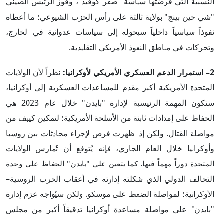
النسبية التي فرضتها سياسة "صفر كوفيد"، وفوز الرئيس الصيني
"شي جين بينج" بولاية ثالثة على رأس الحزب الشيوعي؛ ما أعطاه
نفوذاً سياسياً داخلياً سيحوله إلى سياسات عدوانية في الخارج،
وتحركات في مناطق النفوذ الأمريكي التقليدية.
2– استمرار الدعم العسكري الأمريكي لأوكرانيا:
نظراً لأن الولايات
المتحدة الأمريكية أكبر مقدم للمساعدات العسكرية إلى أوكرانيا،
ستكون المهمة الرئيسية لإدارة "بايدن" خلال عام 2023 هي
الحفاظ على إمدادات ثابتة من الأسلحة الأمريكية؛ لتمكين كييف من
مواصلة القتال. ولكن إذا ظهرت فرص لإجراء محادثات بين روسيا
وأوكرانيا خلال العام الجاري، فإنه يُتوقع أن تُمارس الولايات
المتحدة دوراً مهماً فيها. كما يتعين على "بايدن" الحفاظ على وحدة
التحالف الدولي الذي شكلته إدارته في أعقاب الحرب الروسية–
الأوكرانية؛ لمواصلة الضغط على موسكو. ولكن سيُواجه عزم إدارة
"بايدن" على مواصلة مساعدة أوكرانيا تدقيقاً أكبر من مجلس