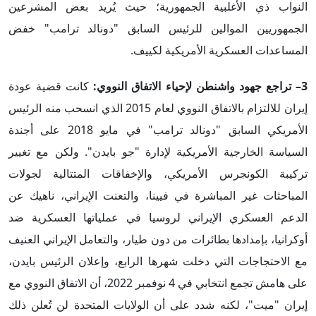
النواب ذي الأغلبية الجمهورية؛ حيث يُريد بعض المشرعين
الجمهوريين الموالين للرئيس السابق "دونالد ترامب" خفض
المساعدات العسكرية الأمريكية لكييف.
3
– تراجع جهود واشنطن لإحياء الاتفاق النووي:
كانت قضية عودة
إيران للالتزام بالاتفاق النووي لعام 2015 الذي انسحب منه الرئيس
الأمريكي السابق "دونالد ترامب" في مايو 2018 على أجندة
السياسة الخارجية الأمريكية لإدارة "جو بايدن". ولكن مع تغيير
تركيبة الكونجرس الأمريكي، والإخفاقات المتتالية لجولات
المباحثات غير المباشرة في فيينا، والتعنت الإيراني، ناهيك عن
الدعم العسكري الإيراني لروسيا في عملياتها العسكرية ضد
أوكرانيا، بإمدادها بطائرات من دون طيار، والتعامل الإيراني العنيف
مع الاحتجاجات التي دخلت شهرها الرابع، وإعلان الرئيس بايدن،
على هامش تجمع انتخابي في 4 نوفمبر 2022، أن الاتفاق النووي مع
إيران "ميت"، لكنه شدد على أن الولايات المتحدة لن تُعلن ذلك