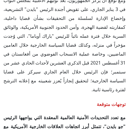
ومع توقع أن يركز الجمهوريون، بعد توليهم الأغلبية بمجلس النواب
في 3 يناير الجاري، على تقويض أجندة الرئيس "بايدن" التشريعية،
وإخضاع الإدارة لسلسلة من التحقيقات بشأن قضايا داخلية،
كمقاربته لقضية الهجرة، وأمن الحدود الجنوبية الأمريكية، والوثائق
السرية خلال فترة عمله نائباً للرئيس "باراك أوباما"، التي وُجدت
مؤخراً في منزله، وكذلك قضايا السياسة الخارجية خلال العامين
الماضيين، وخاصة عملية الانسحاب الفوضوي من أفغانستان في
31 أغسطس 2021 قبل الذكرى العشرين لأحداث الحادي عشر من
سبتمبر؛ فإن الرئيس خلال العام الجاري سيركز على قضايا
السياسة الخارجية؛ لتحقيق إنجازاً يُعزز شعبيته مع إعلانه الترشح
لفترة رئاسية ثانية.
توجهات متوقعة
مع تعدد التحديدات الأمنية العالمية المعقدة التي يواجهها الرئيس
"جو بايدن"، تتمثل أبرز اتجاهات العلاقات الخارجية الأمريكية مع