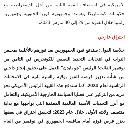
الأمريكية في استضافة القمة الثانية من أجل الديمقراطية مع
حكومات كوستاريكا وهولندا وجمهورية كوريا الجنوبية وجمهورية
زامبيا خلال الفترة من 29 إلى 30 مارس 2023.
اختراق خارجي
خلاصة القول: ستدفع قيود الجمهوريين بعد فوزهم بالأغلبية بمجلس
النواب في انتخابات التجديد النصفي للكونجرس في الثامن من
نوفمبر الفائت؛ الرئيس "جو بايدن" للعمل على تحقيق إنجاز داخلي
من شأنه تعزيز فرصه للفوز بولاية رئاسية ثانية في الانتخابات
الرئاسية لعام
2024
، كما ستدفع هذه القيود الرئيس الأمريكي نحو
مزيد من التركيز على قضايا السياسة الخارجية الأمريكية، والتعامل
مع
أبرز التحديات الأمنية العالمية المعقدة التي يواجهها مع بداية
منتصف ولايته الأولى
خلال
عام 2023؛ لتحقيق اختراق في بعضها
يعزز فرص فوزه أمام منافسه الجمهوري في نوفمبر من العام