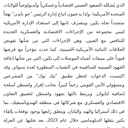
الذي يُشكله الصعود الصيني اقتصادياً وعسكرياً وأيديولوجياً للولايات
المتحدة الأمريكية؛ ولذا يدعمون اتباع إدارة الرئيس "جو بايدن" نهجاً
متشدداً تجاه بكين. وينصرف ثانيها إلى استعداد الإدارة الأمريكية
لتبني مجموعة من الإجراءات الاقتصادية والعسكرية الجديدة
للتنافس مع الصين، وهي الإجراءات التي من شأنها تقويض
العلاقات الثنائية الأمريكية–الصينية، كما حدث مؤخراً مع فرضها
قيوداً على مبيعات أشباه الموصلات إلى بكين، التي من شأنها إعاقة
الجهود الصينية للمنافسة في التقنيات المتطورة لعدة سنواتز. وقد
اكتسبت الدعوات لحظر تطبيق "تيك توك" من المشرعين
ومسؤولي الأمن القومي زخماً كبيراً، بجانب إقرار واشنطن أسلحة
إضافية لتايوان. ويرتبط ثالثها بجهود واشنطن لتعميق التعاون
الاقتصادي والعسكري مع شركائها في منطقة الهندوباسيفيك، بما
في ذلك أستراليا والهند واليابان. ويتعلق رابعها بوجود توقعات بإلقاء
بكين بثقلها الدبلوماسي خلال عام 2023، بعد تخليها عن العزلة