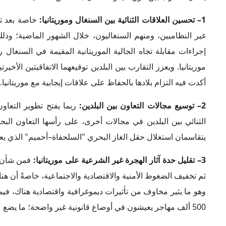
4– تعطيل شبكات تهريب المهاجرين في المنطقة:
هناك مساعٍ إق
تهريب المهاجرين والاتجار بالبشر، والتعاون من أجل تفكيك تلك
تفعيلها من قِبَل البلدين، مثل إنشاء لجنة مشتركة دائمة لتنسيق الج
5– زيادة تنسيق الدولتين مع الغرب وأوروبا:
من المحتمل أن يمنح ا
الأوروبي من أجل تمكينهما من السيطرة على موجات الهجرة غير 
المبرمتان مؤخراً للسلطات الموريتانية بالادعاء بأنها تأخذ مخ
الصدد.
إجمالاً، يمثل الاتفاق الأخير بين موريتانيا والسنغال فرصة 
الشرعية، وغيرها من التحديات التي تواجه دول المنطقة. ويمكن ا
خلال الفترة المقبلة؛ وذلك بالتعاون مع المنظمات والقوى الغربية
أخرى ذات صلة، مثل الأمن البحري الإقليمي، والتهديدات الأمنية و
الكلمات المفتاحية
:
الهجرة
السنغال
موريتان