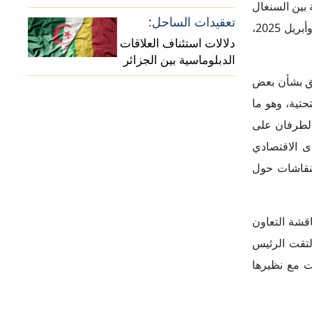
إقامة المواطنين من
ة؛ حيث أكدت
 الهجرة غير
المسبوقة، وهو ما أكده القنصل الفخري للسنغال لدى نواذيبو الموريتانية "بوغوربال مولاي عباسي"، الذي أكد أن موريتانيا تستضيف نحو 1.2 مليون
لة نقطة عبور
 الإقليمي في
ي، وهو ما من
ية، ومبادرات
ارتفاع معدل