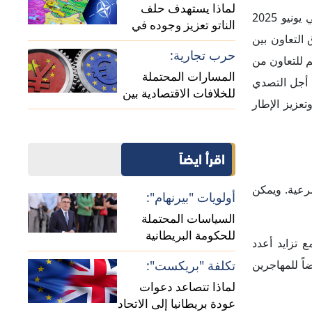
عودة بريطانيا إلى الاتحاد
ودية بين السنغال
الأوروبي؟
تعقيدات الساحل:
وموريتانيا. وقامت السلطات الموريتانية باعتراض أكثر من 30 ألف مهاجر على الأراضي الموريتانية، وتفكيك 88 شبكة تهريب بين يناير وأبريل 2025،
دلالات استئناف العلاقات
الدبلوماسية بين الجزائر
ومالي
سيق بشأن بعض
ن الاقتصادي والبنية التحتية، وهو ما
 الطرفان على
ى الاقتصادي
زيد من النقاشات حول
اقشة التعاون
قد زارت وزيرة التكامل والشؤون الخارجية السنغالية ياسين فال، موريتانيا في مارس 2025، والتقت الرئيس
شت مع نظيرها