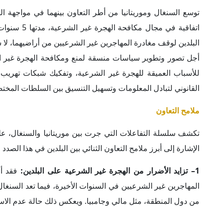
وتنفذ موريتانيا منذ بداية عام 2025 ع
وفقاً لتقديرات غربية.
2– تطور التعاون الثنائي بين موريتانيا والسنغال:
تعزز موريتانيا 
تُوِّج بإطلاق مشروع الغاز الطبيعي في حقل "السلحفاة – أحميم" ب
إلغاء ممارسة تفريغ البضائع على جسر روسو، وهي خطوة أساس
الموريت
التنمية الاقتصادية وفرص الاستثمار بين الجانبين.
3– كثافة القاءات الدبلوماسية بين الدولتين:
شهد النشاط الدبلوما
الموريتاني محمد ولد الشيخ الغزواني لمناقشة أزمة الهجرة والقض
الموريتاني سبل تسهيل تسوية أوضاع المواطنين السنغاليين غير ا