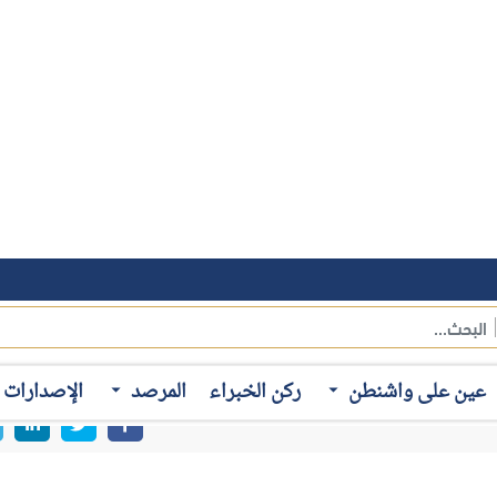
مجال مكافحة الهجرة غير الشرعية، مدتها 5 سنوات قابلة للتجديد تلقائيّاً بموافقة الطرفين. وهي الاتفاقية التي 
سيما عن طريق البحر. وتهدف هذه الاتفاقية إلى إنشاء إطار رسمي ودائ
عين على واشنطن
ركن الخبراء
المرصد
الإصدارات
رعية وتهريب المهاجرين والاتجار بالبشر. وكذلك تعزيز التعاون من
مهاجرين، بالإضافة إلى تشجيع الهجرة النظامية الآمنة والمنظمة، وت
ة في البلدين.
ى مدار السنوات الأخيرة، عن حجم التعاون في ملف الهجرة غير الش
لى النحو التالي:
حت موريتانيا، بفضل موقعها الاستراتيجي، مركزاً رئيسيّاً للهجرة، م
 بمنزلة نقطة انطلاق رئيسية؛ ليس فقط للمهاجرين السنغاليين، بل أيض
ستقرار في منطقة الساحل.