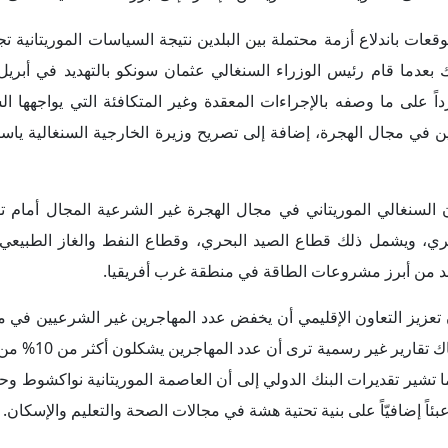
ليمية، لا سيما من موريتانيا والسنغال، إلى تعزيز الرقابة الحدودية
 الشبكات العابرة للحدود؛ وذلك من خلال بعض الإجراءات المقترحة ا
هود الثنائية بينهما في هذا الصدد.
لتعاون بين موريتانيا والسنغال الفرصة للبلدين لتعزيز علاقاتهما مع ال
الشرعية، وتعزيز وضعيهما الاقتصادي والأمني في المنطقة، كما تسمح 
اوف حقوق الإنسان على محمل الجد للحيلولة دون أي انتقادات غربية مست
لدول غرب أفريقيا من أجل التعاون والتنسيق الإقليمي لمواجهة موجات
لبناء على هذا التعاون في الدفع نحو تحسين سياسات الهجرة على المس
 والأوروبية، لا سيما الاتحاد الأوروبي، وهو ما من شأنه أن يعزز التنس
الإرهابية في غرب أفريقيا.
يا