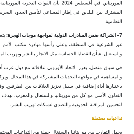
يحمل التقارب بين موريتانيا والسنغال جملة من التداعيات المحتمل
1– تحسين العلاقات الثنائية بين السنغال وموريتانيا:
خاصة بعد توق
إجراءات مقابلة تجاه الجالية الموريتانية المقيمة في السنغال 
موريتانيا. ويعزز التقارب بين البلدين توقيعهما الاتفاقيتين الأ
أكدت فيه التزام بلادها بالحفاظ على علاقات إيجابية مع موريتانيا.
2– توسيع مجالات التعاون بين البلدين:
ربما يفتح تطوير التعاو
الثنائي بين البلدين في مجالات أخرى، على رأسها التعاون الب
يتقاسمان استغلال حقل الغاز البحري "السلحفاة–أحميم" الذي ي
3– تقليل حدة آثار الهجرة غير الشرعية على موريتانيا:
فمن شأن تع
وهو ما يثير مخاوف من تأثيرات ديموغرافية واقتصادية هناك، فيم
500 ألف مهاجر يعيشون في أوضاع قانونية غير واضحة؛ ما يضع عبئاً إضافيّاً على بنية تحتية هشة في مجالات الصحة والتعليم والإسكان.