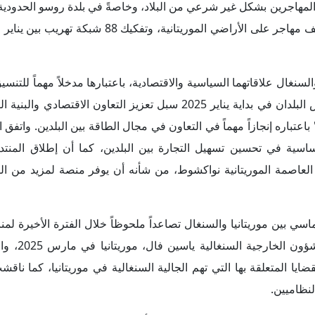
في يناير 2025 بين وزيري داخلية البلدين، تباحثا خلاله التعاون الثنائي بشأن تسهيل عملية التنقل و
، وهو ما عكس تقدماً ملحوظاً في تعاون البلدين بشأن قضايا الهجر
طنين السنغاليين.
م التحديات التي يواجهها البلدان، وخاصة موريتانيا، بسبب ضغوط
ارها وانعكاسات ذلك على الأمن الإقليمي أيضاً، كما أنها أضحت بمنز
لمغرب والسنغال.
انيا والسنغال مدى خطورة التهديدات المتزايدة التي تمثل تحدياً للأمن
المنظمة؛ لذلك اتفق البلدان على وضع إطار شامل لتعزيز التعاون الأمن
ويشمل ذلك تعزيز الرقابة على الحدود، وتبادل المعلومات الاستخبارات
 بين البلدين لإيجاد حلول مستدامة لأزمة الهجرة، وسلطت الضوء على 
لى أوروبا.