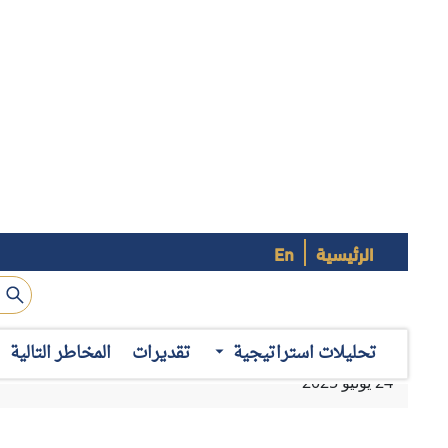
الرئيسية
En
اتفاقية في 
البلدين لوقف مغادرة المهاجرين غير الشرعيين من أراضيهما، لا 
تحليلات استراتيجية
تقديرات
المخاطر التالية
أجل تصور وتطوير سياسات منسقة لمنع ومكافحة الهجرة غير الش
للأسباب العميقة للهجرة غير الشرعية، وتفكيك شبكات تهريب ال
القانوني لتبادل المعلومات وتسهيل التنسيق بين السلطات المختص
ملامح التعاون
تكشف سلسلة التفاعلات التي جرت بين موريتانيا والسنغال، عل
الإشارة إلى أبرز ملامح التعاون الثنائي بين البلدين في هذا الصدد ع
1– تزايد الأضرار من الهجرة غير الشرعية على البلدين:
فقد أض
المهاجرين غير الشرعيين في السنوات الأخيرة، فيما تعد السنغال
من دول المنطقة، مثل مالي وجامبيا. ويعكس ذلك حالة عدم الا