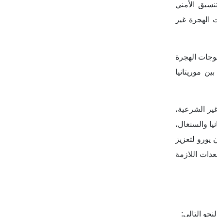
حو التالي:
اه المهاجرين
غير النظاميين، ومنهم السنغاليون، خلال الشهور الماضية؛ وذلك بعدما قام رئيس الوزراء السنغالي عثمان سونكو بالتهديد في أبريل 2025 باتخاذ
لسنغاليون في
ين فال، الذي
طيد التعاون
خاصةً أنهما
يتانيا، ومن
جتماعية، خاصةً أن هناك تقارير غير رسمية ترى أن عدد المهاجرين يشكلون أكثر من 10% من سكان البلاد،
دها تؤوي نحو