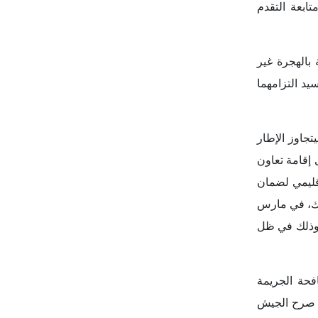
قد صرح الجيش
التنسيق الأمني
ت الهجرة غير
موجات الهجرة
ن موريتانيا
غير الشرعية،
يا والسنغال،
لاقات بين الطرفين. وقد أعلنت حكومة إسبانيا في مارس 2025 عن تخصيص نحو 20.4 مليون يورو لتعزيز
دات اللازمة