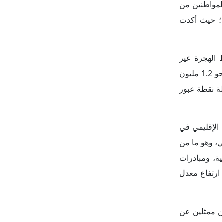
ن ممثلين عن
تابعة التقدم
عنية بالهجرة غير
يد التزامهما
تجاوز الإطار
نيا إلى عدد من الدول الإقليمية في غرب أفريقيا مثل مالي وجامبيا؛ فقد دعت السنغال في مارس 2025 إلى إقامة تعاون
قليمي لضمان
زوك، في مارس
؛ وذلك في ظل
هدف مكافحة الجريمة