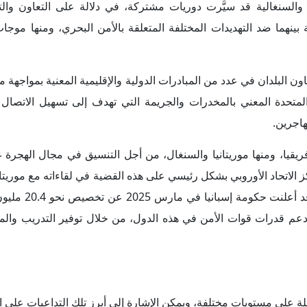
ة على مستويات مختلفة، ويمكن الإشارة إلى أبرز تلك التداعيات على الن
عات باندلاع أزمة محتملة بين البلدين نتيجة السياسات الموريتانية تج
رداً على ما وصفه بالإجراءات المعقدة وغير المتكافئة التي يواجهها ا
خيرتين في مجال الهجرة، إضافة إلى تصريح وزيرة الخارجية السنغالية ياس
ن السنغالي الموريتاني في مجال الهجرة غير الشرعية المجال أمام تو
حري، ويشمل ذلك قطاع الصيد البحري، وقطاع النفط والغاز الطبيعي، 
عد من أبرز مشروعات الطاقة في منطقة غرب أفريقيا.
زيز التعاون الإقليمي أن يخفض عدد المهاجرين غير الشرعيين في مور
ثم تخفيف الضغوط الأمنية والاقتصادية والا
ا تشير تقديرات البنك الدولي إلى أن العاصمة الموريتانية نواكشوط وح