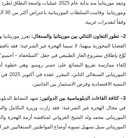
يأتي ذلك امتداداً للقاء عُقد 
البلدين، ويشمل ذلك مراجعة الاتفاقيات المبرمة بهذا الخصوص
الحكومة الموريتانية حينها التزامها بتسجيل إجراءات الإقامة للموا
وقد عكست هذه الجولات توافقاً بين نواكشوط وداكار حول حج
مهاجر غير شرعي؛ ما يعمق المخاطر والتهديدات على أمنها واستقر
رئيسية إلى أوروبا، خاصةً عقب تشديد طرق الهجرة عبر دولتي ا
4– التعاون المؤسسي لمواجهة الهجرة غير الشرعية:
تدرك موريت
غرب أفريقيا، ويشمل ذلك الإرهاب والاتجار بالمخدرات والجريمة 
شأنه أن يوجه الجهود المشتركة بينهما لمكافحة هذه التهديدات، 
مكافحة الإرهاب. وقد دعت السنغال إلى تعزيز التعاون الحكومي
الجريمة والمخاطر التي يواجهها المهاجرون الذين يسعون للوصول إ