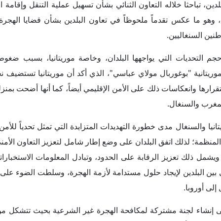
 إلى إنشاء لجنة مشتركة لمكافحة الهجرة غير الشرعية بحيث تتشكل م
ين، على أن تتولى هذه اللجنة تحديد الأولويات وتنسيق الإجراءات وم
ار بالبشر،
ى إعلان مشترك بين اللجنة الوطنية لمكافحة الاتجار بالبشر ولجنة الوزارات السنغالية الم
اجرين في موريتانيا، واتفق الطرفان بموجبه على مواصلة التعاون لتجس
ا.
تفاعلات بشأن قضية الهجرة في غرب أفريقيا توسيع دائرة التعاون لي
الثنائي بين السنغال وموريتا
رة، وناقشت مع دول موريتانيا ومالي وجامبيا ضرورة وجود إطار إ
ات الهاتفية التي أجراها وزير الخارجية الموريتاني محمد سالم ولد مر
 بلاده تعمل مع دول الجوار الإقليمي ضمن أطر الهجرة الآمنة والمنظمة
لمرتبطة بالهجرة غير الشرعية.
نفذت موريتانيا والسنغال في مايو 2025 دورية مشتركة في منطقة داغانا السنغالية، ب