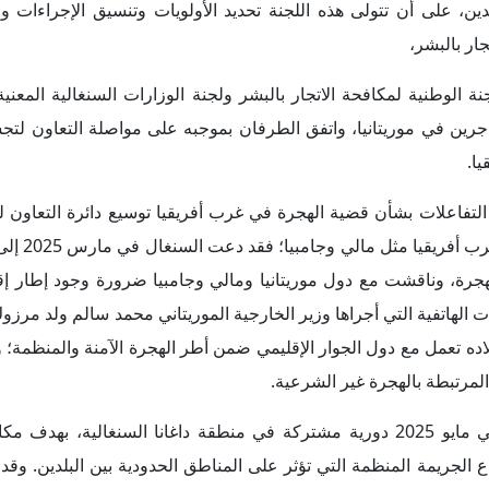
 الجريمة المنظمة التي تؤثر على المناطق الحدودية بين البلدين. و
البحرية الموريتانية والسنغالية قد سيَّرت دوريات مشتركة، في دلالة على التعاون و
بينهما ضد التهديدات المختلفة المتعلقة بالأمن البحري، ومنها موجا
ون البلدان في عدد من المبادرات الدولية والإقليمية المعنية بمواجهة 
تحدة المعني بالمخدرات والجريمة التي تهدف إلى تسهيل الاتصال بي
هاجرين.
يقيا، ومنها موريتانيا والسنغال، من أجل التنسيق في مجال الهجرة 
الاتحاد الأوروبي بشكل رئيسي على هذه القضية في لقاءاته مع موريتان
باعتبارها أداة إضافية في سبيل تعزيز الع
دعم قدرات قوات الأمن في هذه الدول، من خلال توفير التدريب والمع