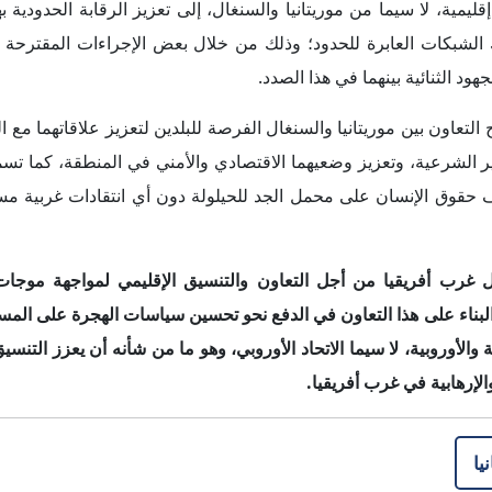
TwoFour54، منطقة ياس الإبداعية، المبنى
2، أبوظبي
ص.ب 769640 أبوظبى، إ.ع.م.
97126666937+
info@interregional.com