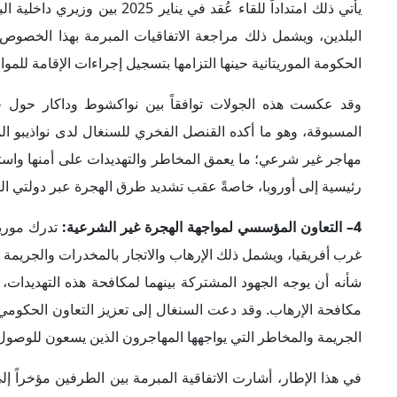
في هذا الإطار، أشارت الاتفاقية المبرمة بين الطرفين مؤخراً
الوزارات المكلفة بالداخلية والشؤون الخارجية والعدل من البلد
المحرز في مكافحة الهجرة غير الشرعية وتهريب المهاجرين والاتج
كما وقَّع البلدان في سبتمبر 2024 عل
النظامية، والمعهد الوطني لمكافحة الاتجار بالبشر وتهريب المه
بمكافحة شبكات الاتجار بالبشر وتهريب المهاجرين في غرب أفريقي
5– تنسيق إقليمي موسع للتعامل مع قضية الهجرة:
فقد شهدت ال
منظم بين دول المنطقة مع تخصيص ميزانية مخصصة لإدارة الهج
استجابة إنسانية لتحديات الهجرة غير الشرعية، كما أكدت الاتصال
2025 مع نظرائه من السنغال ومالي وجامبيا وكوت ديفوار، أن
المساعي لتعزيز وتكثيف التنسيق الإقليمي في مواجهة التحديات ا
6– تسيير دوريات بحرية مشتركة: