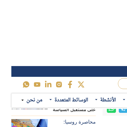
محاصرة روسيا:
لماذا يستهدف حلف
توسع السنغال وموريتانيا من أطر التعاون بينهما في مواجهة الهجرة غير الشرعية؛ حيث أبرمت الحكومتان السنغالية والموريتانية في يونيو 2025
الناتو تعزيز وجوده في
تحدد طرق التعاون بين
منطقة القوقاز؟
حرب تجارية:
م للتعاون من
الأنشطة
الوسائط المتعددة
من نحن
المسارات المحتملة
 أجل التصدي
للخلافات الاقتصادية بين
عزيز الإطار
الصين وأوروبا
اقرأ ايضاً
رعية. ويمكن
أولويات "بيرنهام":
السياسات المحتملة
للحكومة البريطانية
ع تزايد أعدد
الجديدة
اً للمهاجرين
تكلفة "بريكست":
لماذا تتصاعد دعوات