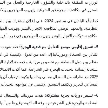
المنظمة والهجرة غير الشرعية وسرقة الماشية، وغيرها من أنواع
الموريتاني في أغسطس 2024 بأن القوات 
المشترك بين البلدين في إطار المساعي لتأمين الحدود البحرية 
النظامية.
7– الشراكة ضمن المبادرات الدولية لمواجهة موجات الهجرة:
يتعا
غير الشرعية في المنطقة، وعلى رأسها مبادرة مكتب الأمم الم
والسنغال بشأن القضايا الحساسة مثل الاتجار بالبشر وتهريب الم
في سياق متصل، يعزز الاتحاد الأوروبي علاقاته مع دول غرب أفر
والمساهمة في مواجهة التحديات المشتركة في هذا المجال. ويركز 
التعاون الأمني مع كل من موريتانيا والسنغال والمغرب، بهدف 
لتحسين المراقبة الحدودية والتصدي لشبكات تهريب البشر.
تداعيات محتملة