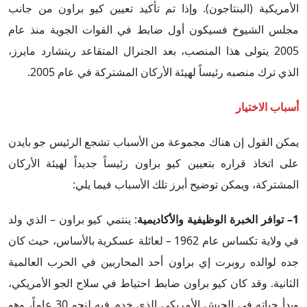
الأمريكية (البنتاجون). وإذا تم تأكيد تعيين كيو براون من جانب
مجلس الشيوخ فسيكون أول ضابط في القوات الجوية منذ عام
2005 يتولى هذا المنصب، بعد الجنرال المتقاعد ريتشارد مايرز،
الذي ترك منصبه رئيساً لهيئة الأركان المشتركة في عام 2005.
أسباب الاختيار
يمكن القول إن هناك مجموعة من الأسباب تشجع الرئيس جو بايدن
على اتخاذ قراره بتعيين كيو براون رئيساً جديداً لهيئة الأركان
المشتركة، ويمكن توضيح أبرز تلك الأسباب فيما يلي:
1– توافر الخبرة الوظيفية والأكاديمية
: ينتمي كيو براون – الذي ولد
في ولاية تكساس عام 1962 – لعائلة عسكرية بالأساس، حيث كان
جده لوالده روبرت إي براون أحد المحاربين في الحرب العالمية
الثانية. وقد كان كيو براون ضابط احتياط في سلاح الجو الأمريكي،
وبدأ حياته في الجيش الأمريكي الذي خدم فيه لنحو 30 عاماً، وهو