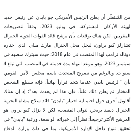
من المُنتظَر أن يعلن الرئيس الأمريكي جو بايدن عن رئيس جديد
لهيئة الأركان المشتركة، في يوليو 2023، وفقاً لتصريحات
المقربين، لكن هناك توقعات بأن يرشح قائد القوات الجوية الجنرال
تشارلز كيو براون، ليحل محل الجنرال مارك ميلي الذي اختاره
دونالد ترامب لهذا المنصب في عام 2018؛ حيث سيترك منصبه في
سبتمبر 2023، وهو موعد انتهاء مدة خدمته في المنصب التي تبلغ 4
سنوات. وبالرغم من تصريح المتحدث باسم مجلس الأمن القومي
بأن "الرئيس بايدن عندما يتخذ قراراً نهائياً، فإنه سيبلغ الشخص
المختار ثم يعلن ذلك علناً، فإن هذا لم يحدث بعد"؛ إذ إن هناك
أقاويل أخرى حول احتمالية اختيار "بايدن" قائد سلاح مشاة البحرية
الجنرال ديفيد بريجر، لتولي المنصب، لكن لا يزال كيو براون هو
المرشح الأكثر ترجيحاً؛ نظراً إلى خبراته الواسعة، ورغبة "بايدن" في
تحقيق تنوع داخل الإدارة الأمريكية، بما في ذلك وزارة الدفاع