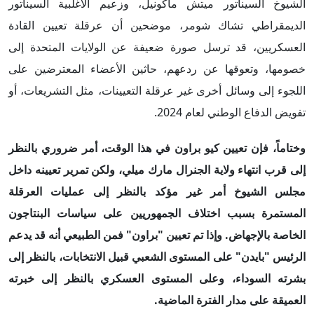
الشيوخ السيناتور ميتش ماكونيل، وزعيم الأغلبية السيناتور
الديمقراطي تشاك شومر، موضحين أن عرقلة تعيين القادة
العسكريين، قد ترسل صورة ضعيفة عن الولايات المتحدة إلى
خصومها، وتعوقها عن ردعهم، حاثين الأعضاء المعترضين على
اللجوء إلى وسائل أخرى غير عرقلة التعيينات، مثل التشريعات، أو
تفويض الدفاع الوطني لعام 2024.
وختاماً، فإن تعيين كيو براون في هذا الوقت، أمر ضروري بالنظر
إلى قرب انتهاء ولاية الجنرال مارك ميلي، ولكن تمرير تعيينه داخل
مجلس الشيوخ أمر غير مؤكد بالنظر إلى عمليات العرقلة
المستمرة بسبب اختلاف الجمهوريين على سياسات البنتاجون
الخاصة بالإجهاض. وإذا تم تعيين "براون" فمن الطبيعي أنه قد يدعم
الرئيس "بايدن" على المستوى الشعبي قبيل الانتخابات، بالنظر إلى
بشرته السوداء، وعلى المستوى العسكري بالنظر إلى خبرته
العميقة على مدار الفترة الماضية
.