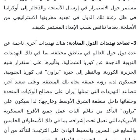
مستمر حول الاستمرار في إرسال الأسلحة والذخائر إلى أوكرانيا
في ظل رغبة تلك الدول في تجديد مخزونها الاستراتيجي من
الأسلحة، بعدما تناقص بسبب الإمداد المستمر لكييف.
3– تصاعد تهديدات الدول المعادية:
هناك تهديدات أخرى ناجمة عن
عدة دول حول العالم في مناطق مختلفة، بما في ذلك التهديدات
النووية الناجمة عن كوريا الشمالية، وتأثيرها على استقرار شبه
الجزيرة الكورية. وبالنظر إلى خبرة "براون" في كوريا الجنوبية،
فستكون لديه رؤية عميقة تجاه تلك المنطقة. وعلى صعيد آخر،
تتصاعد التهديدات التي تمثلها إيران على مصالح الولايات المتحدة
وحلفائها داخل منطقة الشرق الأوسط وخارجها؛ لذا سيكون على
"براون" التأكد من تناغم آليات عمل جميع الأفرع العسكرية
الأمريكية التي تعمل تحت إشرافه، بما في ذلك الأسطولان الخامس
والسابع في البحرين والمحيط الهادئ على الترتيب؛ للتأكد من أن
عملها سيصب في صالح تحقيق الأهداف المبتغاة.