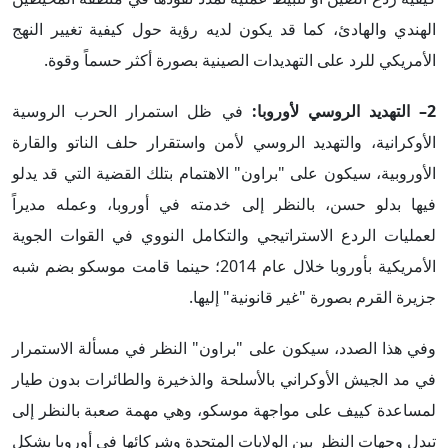
الهندي والهادئ، كما قد يكون لديه رؤية حول كيفية تغيير النهج
الأمريكي للرد على التهديدات الصينية بصورة أكثر حسماً وقوة.
2– التهديد الروسي لأوروبا:
في ظل استمرار الحرب الروسية
الأوكرانية، والتهديد الروسي لأمن واستقرار حلف الناتو والقارة
الأوروبية، سيكون على "براون" الاهتمام بتلك القضية التي قد يدلو
فيها بدلو حسن، بالنظر إلى خدمته في أوروبا، وعمله مديراً
لعمليات الردع الاستراتيجي والتكامل النووي في القوات الجوية
الأمريكية بأوروبا خلال عام 2014؛ حينما قامت موسكو بضم شبه
جزيرة القرم بصورة "غير قانونية" إليها.
وفي هذا الصدد، سيكون على "براون" النظر في مسألة الاستمرار
في مد الجيش الأوكراني بالأسلحة والذخيرة والطائرات بدون طيار
لمساعدة كييف على مواجهة موسكو، وهي مهمة صعبة بالنظر إلى
تبدل وجهات النظر بين الولايات المتحدة وشركائها في أوروبا بشكل