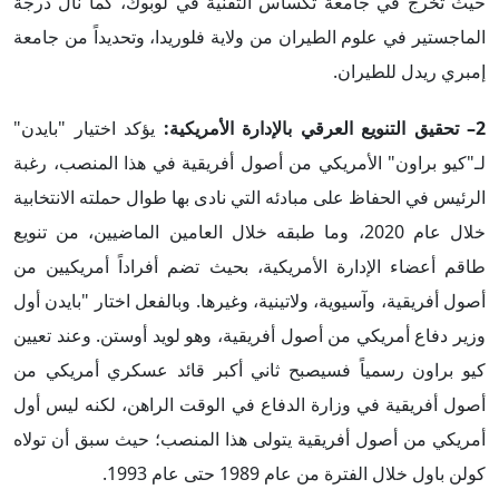
حيث تخرج في جامعة تكساس التقنية في لوبوك، كما نال درجة
الماجستير في علوم الطيران من ولاية فلوريدا، وتحديداً من جامعة
إمبري ريدل للطيران.
2– تحقيق التنويع العرقي بالإدارة الأمريكية:
يؤكد اختيار "بايدن"
لـ"كيو براون" الأمريكي من أصول أفريقية في هذا المنصب، رغبة
الرئيس في الحفاظ على مبادئه التي نادى بها طوال حملته الانتخابية
خلال عام 2020، وما طبقه خلال العامين الماضيين، من تنويع
طاقم أعضاء الإدارة الأمريكية، بحيث تضم أفراداً أمريكيين من
أصول أفريقية، وآسيوية، ولاتينية، وغيرها. وبالفعل اختار "بايدن أول
وزير دفاع أمريكي من أصول أفريقية، وهو لويد أوستن. وعند تعيين
كيو براون رسمياً فسيصبح ثاني أكبر قائد عسكري أمريكي من
أصول أفريقية في وزارة الدفاع في الوقت الراهن، لكنه ليس أول
أمريكي من أصول أفريقية يتولى هذا المنصب؛ حيث سبق أن تولاه
كولن باول خلال الفترة من عام 1989 حتى عام 1993.