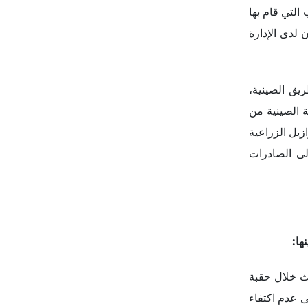
ط في محادثات
ي طرحت أيضاً
17 أبريل المقبل، أي بعد مضي ثلاثة أيام فقط
 جزيرة القرم
ي مرن يتجنب
قامة مزيج من
خل المنتديات
عزيز التجارة
دعم العلاقات