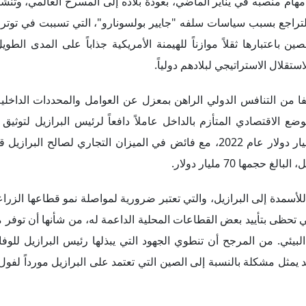
يلفا في مواجهة الضغوط الداخلية التي تعرض لها عقب أعمال الشغب ا
البرازيل باعتبارها شريكاً رئيسياً لها في أمريكا اللاتينية. مع ذلك فإ
 سيلفا المرتقبة إلى بكين.
 في ثلاث قضايا: انضمام البرازيل المحتمل إلى مبادرة الحزام والطر
والتعاون في مجال الرقائق الإلكترونية، وكذلك في مجالات الاتصالات؛ حيث تضغط وا
أمنية تتعلق بالتجسس. في الوقت نفسه، تخشى واشنطن من أن نمو صادرات البر
 طريق خفض صادراتهم من السلع الزراعية، خاصةً الذرة، والتحول إ
اده منه إلى واقع عملي، اتبعت البرازيل عدة استراتيجيات، كان من بين
لايات المتحدة والاتحاد السوفييتي السابق، الذي تبنته دول العالم الثا
قوف على مسافة واحدة بين جميع أطرافه، فإن رؤية دا سيلفا تشدد عل