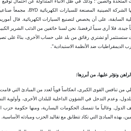
 مهام منصبه في يناير الماضي، بعودة بلاده إلى المسرح العالمي، وتن
 التراجع بسبب سياسات سلفه "جايير بولسونارو"، التي تسببت في توتر 
ن باعتبارها ثقلاً موازناً للهيمنة الأمريكية جذاباً على المدى الطو
تقلال الاستراتيجي لبلادهم دولياً.
من التنافس الدولي الراهن بمعزل عن العوامل والمحددات الداخلية
لوضع الاقتصادي المتأزم بالداخل عاملاً دافعاً لرئيس البرازيل لتوثيق 
ها 70 مليار دولار.
لأسمدة إلى البرازيل، والتي تعتبر ضرورية لمواصلة نمو قطاعها الزراع
تي تحظى بتأييد بعض القطاعات المحلية الداعمة له، من شأنها أن توفر 
البيئي. من المرجح أن تنطوي الجهود التي يبذلها رئيس البرازيل للوفاء
 يمثل مشكلة بالنسبة إلى الصين التي تعتمد على البرازيل مورداً لفول