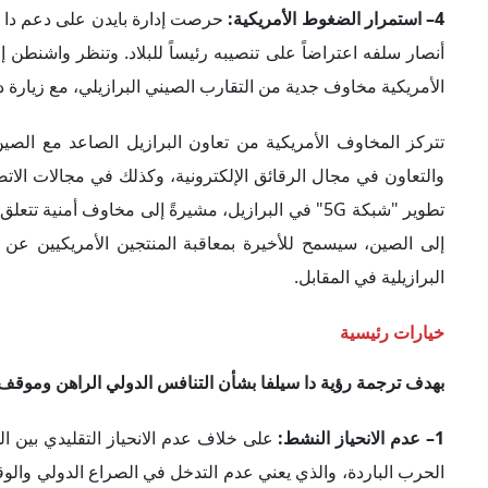
البرازيل بلعب دور المتفرج والقيام بدور إيجابي ونشط من أجل تخف
من هذا المنطلق، يمكن فهم دعوة دا سيلفا إلى تشكيل مجموعة عم
سلام بين روسيا وأوكرانيا، وهو الدعوة التي ستكون محور محادث
على انتهاء زيارة دا سيلفا إلى الصين. وتقوم مبادرة البرازيل 
مقابل إنهاء الحرب، وهو الأمر الذي رفضته كييف.
2– استراتيجيات التحالفات المتعددة المستويات:
بهدف تخفيف ضغ
الانضمام إلى التحالفات الأيديولوجية أو الدفاعية وكذلك القر
الترتيبات التعاونية مع شركاء متعددين على أساس المصالح الاقت
الدبلوماسية غير الغربية، كالبريكس.
وليس من قبيل المصادفة تعيين رئيسة البرازيل السابقة "ديلما 
باستخدام عملات أخرى غير الدولار أو اليورو. ويُمثل انتخاب حلي