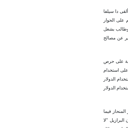
لجانبين خلال
 المصنعة للسيارات الكهربائية BYD، مجمعاً صناعياً كان مملوكاً
: "ليس لدينا
ر"، في إشارة
 ما للخير أو
 عليها سياسة
سوية السلمية
عمال الحاكم