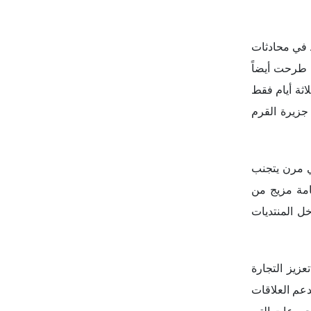
مجموعات التي
لكبار المقرر
عمل دا سيلفا،
بعد الولايات
يف من الضغوط
ومية لبلاده.
جذب الشركات
بية دا سيلفا
شطاً في مجال
الوقت نفسه،