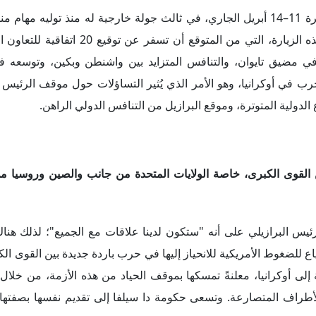
د الكبير على الصين، في ظل معارضة أجزاء من قاعدته الانتخابية، ولا 
والحواجز غير الجمركية التي يواجهها المصنعون البرازيليون في السوق ا
 موضع ترحيب رائع، ولكن ليس لشراء شركاتنا بل لبناء أشياء جديدة نحتا
ه، دعا الرئيس البرازيلي في يناير الماضي إلى إبرام اتفاقية التجارة ال
 عاجل قبل التفاوض مع الصين بشأن اتفاقية مشابهة.
عالم، كان للتنافس الدولي المحتدم بين القوى الكبرى تداعيات اقتصاد
مراً للبشرية، وهو يطالب بدور فاعل للمنظمات الدولية لحل النزاعات ال
عن القمة "من أجل الديمقراطية" التي نظمتها واشنطن في مارس الماضي
بيان الختامي للقمة نابعاً من عدم موافقة الرئيس البرازيلي على ا
ن البيئة المثالية لمناقشة القضايا المتعلقة بالحرب هي الجمعية العامة