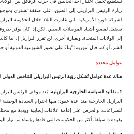
2– الطموحات الدولية لدا سيلفا:
تعهد رئيس البرازيل، منذ توليه
العديد من الملفات الإقليمية والدولية، بعد نحو أربع سنوات من
بالعديد من حلفائها في الإقليم والعالم. وهكذا سيظل صعود الصي
البرازيليين ومحللي السياسة الخارجية الذين يسعون إلى تعظيم الاس
3– تأثير الاعتبارات الداخلية:
يصعُب فهم موقف الرئيس دا سيلفا 
بدرجة كبيرة التحركات البرازيلية على الساحة الدولية. يُمثِّل ا
دولار، إضافة إلى الأهمية الخاصة للاستثمارات الصينية في البرازيل، البالغ حجم
ينطبق الأمر نفسه على العلاقات مع روسيا التي تعد أكبر مصدر ل
الوقت نفسه، فإن الأجندة البيئية الطموحة للرئيس البرازيلي، ال
مع الولايات المتحدة والغرب، الذي يولي اهتماماً خاصاً بالملف 
البيئية العالمية، على فرض قيود على التوسع الزراعي، وهو ما قد
البقر.