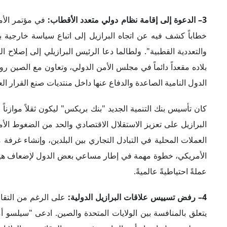
تستطيع تحمل اختيار أحد الجانبين في حرب الرقائق بين الولايات
لشركة فورد الأمريكية التي غادرت البلاد خلال الحكومة البرازي
تفضيل لمصنع أشباه الموصلات الصيني، لكن إذا كان يوفر ظروفاً 
إلى الولايات المتحدة. وبعبارة أخرى، لن تقرر البرازيل إذا ما 
الشر، أو كما قال أموريم: "بناءً على تصور الشيوعية الدولية أو 
عوامل محددة
هناك عدة عوامل تُشكل رؤية الرئيس البرازيلي للتنافس الدولي الر
1– تقاليد السياسة الخارجية البرازيلية:
يُعد موقف الرئيس البرازيل
البرازيل الخارجية منذ عدة عقود؛ منها احترام السيادة الوطنية 
للصراعات، والحرص على إقامة علاقات إيجابية وودية مع مختلف
بقيادة دا سيلفا، أكثر من الحكومات التي قادها رؤساء من تيار اليم