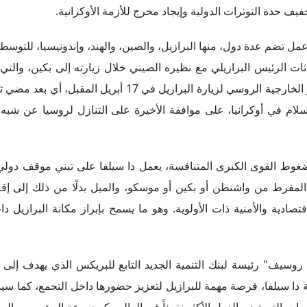
ت التي تضم الدول الأكثر نفوذاً في العالم، كمجموعة العشرين، وال
برازيل للانضمام إليها. ومن المتوقع أن تشارك البرازيل في قمة السبع ا
يمي وتقوية وحدة بلدان أمريكا اللاتينية والحد من الهيمنة الأمريكية، ي
لتي تراجع دورها خلال السنوات الأخيرة، كالسيلاك وميركوسور التي تست
إطلاق عملة مشتركة في يناير الماضي، محاولة من جانب البلدين للتخف
لعملات المحلية في المبادلات التجارية.
 على استثمار حالة التنافس بين القوى الكبرى، بما يخدم المصالح الق
ب الاستثمارات إلى البرازيل، إضافة إلى محاولة الرئيس البرازيلي 
البلاد؛ ما قد يؤدي إلى توليد فرص عمل، وهو ما سينعكس إيجاباً على شع
 والاتحاد الأوروبي إلى تقوية مكانة البرازيل بصفتها فاعلاً دولياً ن
قة النظيفة والحفاظ على الغابات المطيرة عبر صندوق الأمازون. في 