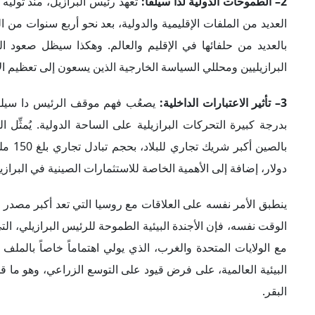
4– استمرار الضغوط الأمريكية:
حرصت إدارة بايدن على دعم دا س
أنصار سلفه اعتراضاً على تنصيبه رئيساً للبلاد. وتنظر واشنطن إلى 
الأمريكية مخاوف جدية من التقارب الصيني البرازيلي، مع زيارة دا
تتركز المخاوف الأمريكية من تعاون البرازيل الصاعد مع الصين
تطوير "شبكة 5G" في البرازيل، مشيرةً إلى مخاوف 
إلى الصين، سيسمح للأخيرة بمعاقبة المنتجين الأمريكيين عن
البرازيلية في المقابل.
خيارات رئيسية
بهدف ترجمة رؤية دا سيلفا بشأن التنافس الدولي الراهن وموقف بل
1– عدم الانحياز النشط:
على خلاف عدم الانحياز التقليدي بين الو
الحرب الباردة، والذي يعني عدم التدخل في الصراع الدولي والو