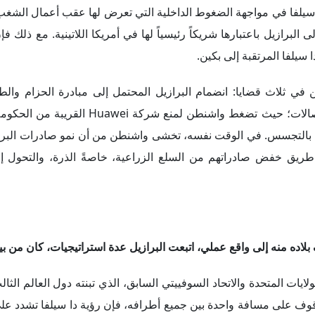
يف حدة التوترات الدولية وإيجاد مخرج للأزمة الأوكرانية.
ل تضم عدة دول، منها البرازيل، والصين، والهند، وإندونيسيا، للتوس
ات الرئيس البرازيلي مع نظيره الصيني خلال زيارته إلى بكين، والت
مبادرة سلام لإنهاء الحرب. وليس من المستغرب أن يخطط وزير الخارجية الروسي لزيارة البرازيل في 
للسلام في أوكرانيا، على موافقة الأخيرة على التنازل لروسيا عن شبه
وط القوى الكبرى المتنافسة، يعمل دا سيلفا على تبني موقف دول
ب المفرط من واشنطن أو بكين أو موسكو، والميل بدلًا من ذلك إلى إ
صادية والأمنية ذات الأولوية. وهو ما يسمح بإبراز مكانة البرازيل دا
روسيف" رئيسة لبنك التنمية الجديد التابع للبريكس الذي يهدف إلى ت
فة دا سيلفا، فرصة مهمة للبرازيل لتعزيز حضورها داخل التجمع، كما سي