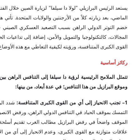
يحظى بالقبول والمصداقية من الجميع.
في الوقت نفسه، فإن الرئيس البرازيلي كان مدركاً مخاطر الاعتما
المنظمة، تدفق السلع المصنعة الصينية إلى الأسواق البرازيلية، 
قال دا سيلفا: "أريد أن يفهم الصينيون أن استثماراتهم هنا ستكون
نبيع الأصول التي لدينا؛ إننا نبني أصولاً جديدةً". في الوقت نفس
ميركوسور (البرازيل، والأرجنتين، وأوروجواي، وباراجواي) بشكل
2– التمسك بتفعيل دور المنظمات الدولية:
مثل العديد من دول ال
البرازيل؛ لذلك فإن دا سيلفا ينظر إلى هذا التنافس باعتباره مد
السلمية.
كان هذا واضحاً في رفض البرازيل التوقيع على البيان الصادر 
موقف روسيا من الحرب في أوكرانيا. كان قرار عدم الالتزام بال
لإدانة مواقف روسيا. وبالنسبة إلى الدبلوماسيين البرازيليين، فإ
التابع للأمم المتحدة.