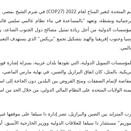
 المتحدة والصين"؛ وذلك في ظل الأنباء المتداولة عن احتمال توقيع ا
زيارة الرئيس البرازيلي إلى الصين، على صفقة تشتري بموجبها الشركة الصينية
لية السابقة، على أن يخصص لتصنيع السيارات الكهربائية. قال أموريم
جيدة، فلا أرى سبباً لرفضنا. نحن لسنا خائفين من الذئب الشرير الكبي
كانت ستستثمر أو تشتري رقائق من بلد على حساب الأخرى، بناءً على تصور
حرب الديمقراطيات ضد الأنظمة الاستبدادية".
اهن وتؤثر عليها، من أبرزها:
ي من تنافس القوى الكبرى، انعكاساً قوياً لعدد من المبادئ التي قامت
للدول، وعدم التدخل في الشؤون الداخلية للبلدان الأخرى، وأولوية الت
 الدول. وغالباً ما تتمسك الحكومات اليسارية، ومنها حكومة حزب ال
ين، بهذه المبادئ التي تكاد تتطابق مع تقاليد الحزب ومبادئه الأساسية.