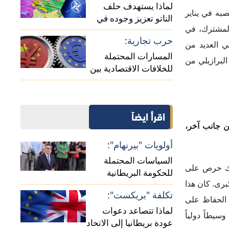
الأوروبي؟
تعقيدات الساحل:
سيما العمالة
دلالات استئناف العلاقات
الدبلوماسية بين الجزائر
لصينية؛ لذلك
ومالي
جها. إننا لا
حرة بين تجمع
ية خطيرة على
دولية بالطرق
، الذي يدين
ستخدام الحدث
 ومجلس الأمن