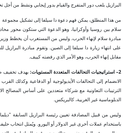
مع الصين. في الوقت نفسه، هناك حضور قوي للبرازيل في التجمعا
يقودها الغرب، كمنظمة التعاون الاقتصادي والتنمية، التي تسعى ال
أن تعقد في مايو القادم؛ وذلك بدعوة من اليابان.
3– تنشيط دور المنظمات الإقليمية:
من أجل زيادة الاستقلال الإقل
بالتنسيق مع بعض دول المنطقة، على إحياء المنظمات الإقليمية ا
المتحدة من عضويتها. بالمثل، كان اقتراح البرازيل والأرجنتين 
الخارجية من خلال تقليل الاعتماد على الدولار الأمريكي، واعتماد ا
4– تعظيم مكاسب البرازيل من التنافس الدولي:
يعمل دا سيلفا
وتشجع العلاقات الوثيقة مع الصين حركة التبادل التجاري وجذ
التكنولوجيا الصينية للمشاركة في تصنيع الرقائق الإلكترونية في 
بالداخل.
من ناحية أخرى، يمكن أن يؤدي تحسين الروابط مع الولايات المتحدة
البيئة، كما يجلب لها مصادر لتمويل مشروعات التحول إلى الطا