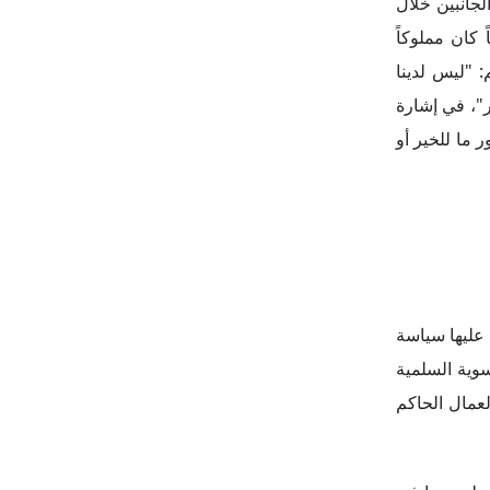
شيط دورها في
علاقات بلاده
يل للمسؤولين
، التي تفسر
علاقات بلاده
بالصين أكبر شريك تجاري للبلاد، بحجم تبادل تجاري بلغ 150 مليار دولار عام 2022، مع فائض في الميزان التجاري لصالح البرازيل قدره 29 مليار
ي الرائد. في
منصة للتعاون
 بالالتزامات
 الصويا ولحم