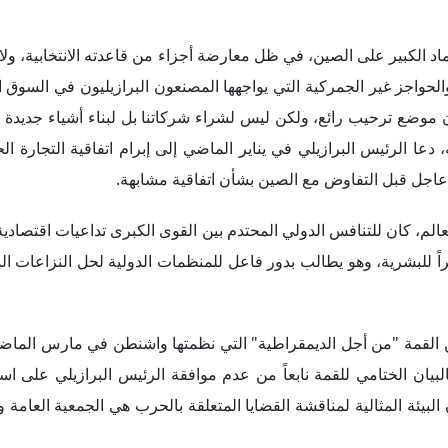
في مؤتمر الأمم المتحدة لتغير المناخ لعام 2022 (COP27) في 
برجماتية ونشطة، وتعهد "بالمساعدة في بناء نظام عالمي سلمي قائم
ح المؤسسات الدولية من أجل زيادة تمثيل مصالح دول الجنوب الصاعد،
روسيا وجنوب إفريقيا والهند بتشكيل تجمع "بريكس" الذي يستهدف التع
المي.
ً لمؤسسات التمويل الدولية، التي تقودها بلدان غربية، بمنزلة إشارة 
ريكية. بالمثل، كان اتفاق البرازيل والصين، في نهاية مارس الماضي،
 مقاصة لإتمام الصفقات ومنح القروض بين البلدين دون الحاجة إلى است
الولايات المتحدة على النظام المالي الدولي، من خلال الحد من استخ
 المتزايد بين الصين والبرازيل، تصر إدارة دا سيلفا على موقفها غير 
وريم" مستشار دا سيلفا للعلاقات الدولية ووزير الخارجية الأسبق، أن 