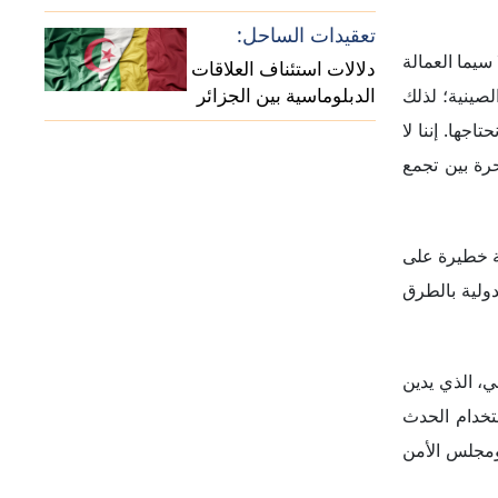
شرم الشيخ بمصر، ألقى دا سيلفا
 على الحوار
 وطالب بشغل
بير عن مصالح
قوية على حرص
 على استخدام
خدام الدولار
دام الدولار
المنحاز فيما
البرازيل "لا