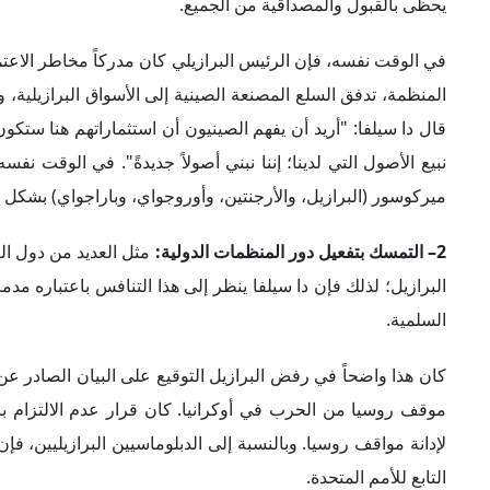
3– الدعوة إلى إقامة نظام دولي متعدد الأقطاب:
خطاباً كشف فيه عن اتجاه البرازيل إلى اتباع سياسة خارجية 
والتعددية القطبية". ولطالما دعا الرئيس البرازيلي إلى إصلا
بلاده مقعداً دائماً في مجلس الأمن الدولي، وتعاون مع الصين 
الدول النامية الصاعدة والدفاع عنها داخل منتديات صنع القرار الع
كان تأسيس بنك التنمية الجديد "بنك بريكس" ليكون ثقلاً موازنا
البرازيل على تعزيز الاستقلال الاقتصادي والحد من الضغوط الأم
العملات المحلية في التبادل التجاري بين البلدين، وإنشاء غرفة
الأمريكي، خطوة مهمة في إطار مساعي بعض الدول لإضعاف هيمنة 
عملةً احتياطيةً عالميةً.
4– رفض تسييس علاقات البرازيل الدولية:
على الرغم من التقارب
يتعلق بالمنافسة بين الولايات المتحدة والصين. ادعى "سيلسو أم