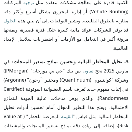
الكمية قادرة على معالجة مشكلات معقدة مثل
توجيه
المركبات
(Vehicle Routing) أو إدارة المخزون بشكل أسرع وأكثر دقة
مقارنة بالطرق التقليدية. وتشير التوقعات إلى أن تبني هذه
الحلول
قد يوفر للشركات عوائد مالية كبيرة خلال فترة قصيرة، ويمنحها
مرونة أكبر في التعامل مع الأزمات أو اضطرابات سلاسل الإمداد
العالمية.
3- تحليل المخاطر المالية وتحسين نماذج تسعير المنتجات:
في
مارس 2025 نجح
تعاون
بين بنك "جي بي مورجان" (JPMorgan)
وشركة "كوانتنيوم" (Quantinuum) ومختبر "أرجون" (Argonne)
في إثبات مفهوم جديد يُعرف باسم العشوائية الموثوقة (Certified
Randomness)، والذي يوفر مدخلات عالية الجودة للنماذج
الاحتمالية. ويفتح هذا التطور المجال أمام تحسين أدوات تحليل
المخاطر المالية مثل قياس "
القيمة
المعرضة للخطر" (Value-at-
Risk)، إضافة إلى زيادة دقة نماذج تسعير المنتجات والمشتقات