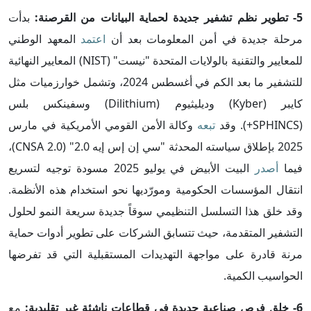
5- تطوير نظم تشفير جديدة لحماية البيانات من القرصنة:
بدأت
مرحلة جديدة في أمن المعلومات بعد أن
اعتمد
المعهد الوطني
للمعايير والتقنية بالولايات المتحدة "نيست" (NIST) المعايير النهائية
للتشفير ما بعد الكم في أغسطس 2024، وتشمل خوارزميات مثل
كايبر (Kyber) وديليثيوم (Dilithium) وسفينكس بلس
(SPHINCS+). وقد
تبعه
وكالة الأمن القومي الأمريكية في مارس
2025 بإطلاق سياسته المحدثة "سي إن إس إيه 2.0" (CNSA 2.0)،
فيما
أصدر
البيت الأبيض في يوليو 2025 مسودة توجيه لتسريع
انتقال المؤسسات الحكومية ومورّديها نحو استخدام هذه الأنظمة.
وقد خلق هذا التسلسل التنظيمي سوقاً جديدة سريعة النمو لحلول
التشفير المتقدمة، حيث تتسابق الشركات على تطوير أدوات حماية
مرنة قادرة على مواجهة التهديدات المستقبلية التي قد تفرضها
الحواسيب الكمية.
6- خلق فرص صناعية جديدة في قطاعات ناشئة غير تقليدية:
مع