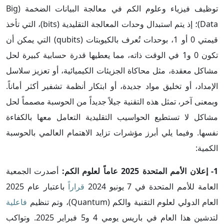
توظيف فيزياء وعلوم الكم في معالجة البيانات الضخمة (Big
Data)؛ إذ يتم استبدال وحدات المعالجة التقليدية (bits)، التي تأخذ
قيمتي 0 أو 1، بوحدات تُعرف بالكيوبتات (qubits) التي يمكن أن
تكون 0 و1 في الوقت ذاته، مما يعطيها قدرة حسابية كبيرة لحل
مشاكل معقدة، مثل محاكاة الجزيئات الكيميائية، أو تعزيز سلاسل
الإمداد، أو تخليق مواد جديدة، أو ابتكار أنظمة تشفير أكثر أماناً.
وبمعنى آخر، تمثل هذه التقنية جيلاً جديداً من الحوسبة مصمماً لحل
مشاكل لا تستطيع الحواسيب التقليدية التعامل معها بالكفاءة
نفسها. وفيما يلي أبرز مؤشرات تزايد الاهتمام العالمي بالحوسبة
الكمية:
1- إعلان الأمم المتحدة 2025 عاماً لعلوم الكم:
أصدرت الجمعية
العامة للأمم المتحدة في 7 يونيو 2024
قراراً
باعتبار عام 2025
العام الدولي لعلوم التقنية والكم (Quantum)، وتم تنظيم
فاعلية
لتدشين هذا العام في باريس يومي 4 و5 فبراير 2025. وتواكب