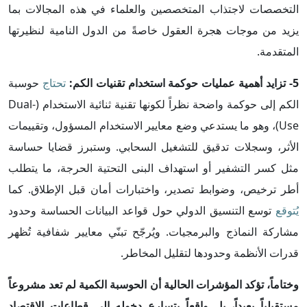
التخصصات لاجتذاب المتخصصين والعلماء في هذه المجالات بما
يزيد من موجات هجرة العقول خاصةً من الدول النامية لنظيرتها
المتقدمة.
5- تزايد أهمية عمليات حوكمة استخدام تقنيات الكم:
تحتاج
حوسبة
الكم إلى حوكمة واضحة نظراً لكونها تقنية ثنائية الاستخدام (Dual-
Use)، وهو ما يستدعي وضع معايير الاستخدام المسؤول، وتقييمات
الأثر، وسجلات تدقيق للتشغيل السحابي. وستبرز قضايا حساسة
مثل كسر التشفير أو استهداف البنى التحتية الحرجة، ما يتطلب
أطر ترخيص، وضوابط تصدير، واختبارات أمان قبل الإطلاق. كما
يُتوقع
توسع التنسيق الدولي حول قواعد البيانات الحساسة وحدود
مشاركة النماذج والبرمجيات. ويُرجّح تبنّي معايير شفافية تُظهر
قدرات الأنظمة وحدودها لتقليل المخاطر.
وختاماً، تؤكد المؤشرات الحالية أن الحوسبة الكمية لم تعد مشروعاً
مستقبلياً بعيداً، بل واقعاً يتسارع دخوله إلى قطاعات الاقتصاد