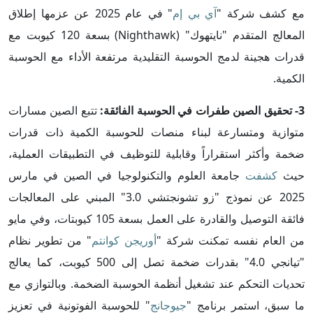
مع كشف شركة "
آي بي إم
" في عام 2025 عن عزمها إطلاق
المعالج المتقدم "نايتهوك" (Nighthawk) بسعة 120 كيوبت مع
قدرات هجينة لدمج الحوسبة التقليدية مرتفعة الأداء مع الحوسبة
الكمية.
3- تحقيق الصين طفرات في الحوسبة الفائقة:
تتبع الصين مسارات
متوازية ومتسارعة لبناء منصات للحوسبة الكمية ذات قدرات
ضخمة وأكثر استقراراً وقابلية للتوظيف في التطبيقات العملية،
حيث
كشفت
جامعة العلوم والتكنولوجيا في الصين في مارس
2025 عن نموذج "زو تشونجتشي 3.0" المبني على المعالجات
فائقة التوصيل والقادرة على العمل بسعة 105 كيوبتات، وفي مايو
من العام نفسه تمكنت شركة "
أوريجن كوانتم
" من تطوير نظام
"تيانجي 4.0" بقدرات ضخمة تصل إلى 500 كيوبت، كما يعالج
تحديات التحكم عند تشغيل أنظمة الحوسبة الضخمة. وبالتوازي مع
ما سبق، استمر برنامج "
جيوجانج
" للحوسبة الفوتونية في تعزيز