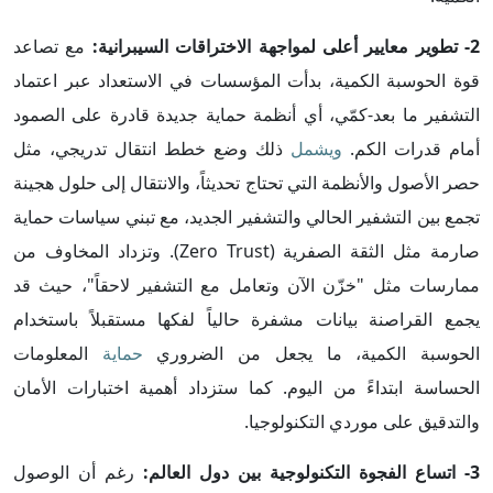
2- تطوير معايير أعلى لمواجهة الاختراقات السيبرانية:
مع تصاعد
قوة الحوسبة الكمية، بدأت المؤسسات في الاستعداد عبر اعتماد
التشفير ما بعد-كمّي، أي أنظمة حماية جديدة قادرة على الصمود
أمام قدرات الكم.
ويشمل
ذلك وضع خطط انتقال تدريجي، مثل
حصر الأصول والأنظمة التي تحتاج تحديثاً، والانتقال إلى حلول هجينة
تجمع بين التشفير الحالي والتشفير الجديد، مع تبني سياسات حماية
صارمة مثل الثقة الصفرية (Zero Trust). وتزداد المخاوف من
ممارسات مثل "خزّن الآن وتعامل مع التشفير لاحقاً"، حيث قد
يجمع القراصنة بيانات مشفرة حالياً لفكها مستقبلاً باستخدام
الحوسبة الكمية، ما يجعل من الضروري
حماية
المعلومات
الحساسة ابتداءً من اليوم. كما ستزداد أهمية اختبارات الأمان
والتدقيق على موردي التكنولوجيا.
3- اتساع الفجوة التكنولوجية بين دول العالم:
رغم أن الوصول