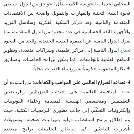
السحابي لخدمات الحوسبة الكمية يقلّل الحواجز بين الدول، ستبقى
فجوة البنية التحتية والمهارات والتمويل واضحة بين الاقتصادات
المتقدمة والنامية. وقد
تتركز
الملكية الفكرية وسلاسل التوريد
والأجهزة فائقة الحساسية في عدد محدود من الدول المتقدمة، مما
يعزل الدول النامية عن الطفرة التقنية الجديدة، وللحد من الفجوة
تحتاج
الدول النامية إلى مراكز إقليمية، وشراكات متعددة، وتطوير
المناهج العلمية بالجامعات. كما يمكن لبرامج الحاضنات وصناديق
الابتكار المدعومة حكومياً تسريع بناء القدرات محلياً.
4- تصاعد الصراع العالمي على المواهب والكفاءات:
من المتوقع أن
تشتد
المنافسة العالمية على اجتذاب الفيزيائيين والرياضيين
التطبيقيين ومتخصصي الهندسة المتقدمة وعلماء الفوتونيات
وإلكترونيات التحكّم، إلى جانب مطوري البرمجيات الكمّية، حيث
يتم إطلاق برامج استقطاب دولية بميزانيات ضخمة، وتسهيلات
تأشيرات للباحثين، كما
ستطلق
الجامعات برامج متعددة