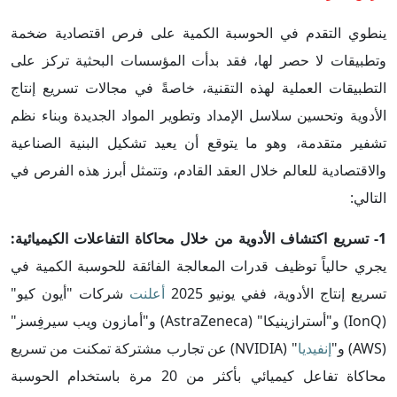
ينطوي التقدم في الحوسبة الكمية على فرص اقتصادية ضخمة
وتطبيقات لا حصر لها، فقد بدأت المؤسسات البحثية تركز على
التطبيقات العملية لهذه التقنية، خاصةً في مجالات تسريع إنتاج
الأدوية وتحسين سلاسل الإمداد وتطوير المواد الجديدة وبناء نظم
تشفير متقدمة، وهو ما يتوقع أن يعيد تشكيل البنية الصناعية
والاقتصادية للعالم خلال العقد القادم، وتتمثل أبرز هذه الفرص في
التالي:
1- تسريع اكتشاف الأدوية من خلال محاكاة التفاعلات الكيميائية:
يجري حالياً توظيف قدرات المعالجة الفائقة للحوسبة الكمية في
تسريع إنتاج الأدوية، ففي يونيو 2025
أعلنت
شركات "أيون كيو"
(IonQ) و"أسترازينيكا" (AstraZeneca) و"أمازون ويب سيرفِسز"
(AWS) و"
إنفيديا
" (NVIDIA) عن تجارب مشتركة تمكنت من تسريع
محاكاة تفاعل كيميائي بأكثر من 20 مرة باستخدام الحوسبة