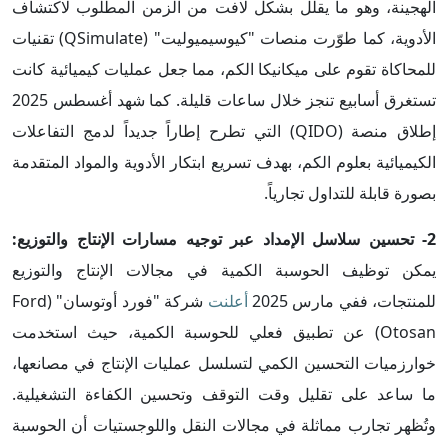
الهجينة، وهو ما يقلل بشكل لافت من الزمن المطلوب لاكتشاف
الأدوية، كما طوّرت منصات "كيوسيميوليت" (QSimulate) تقنيات
للمحاكاة تقوم على ميكانيكا الكم، مما جعل عمليات كيميائية كانت
تستغرق أسابيع تنجز خلال ساعات قليلة. كما شهد أغسطس 2025
إطلاق منصة (QIDO) التي تطرح إطاراً جديداً لدمج التفاعلات
الكيميائية بعلوم الكم، بهدف تسريع ابتكار الأدوية والمواد المتقدمة
بصورة قابلة للتداول تجارياً.
2- تحسين سلاسل الإمداد عبر توجيه مسارات الإنتاج والتوزيع:
يمكن توظيف الحوسبة الكمية في مجالات الإنتاج والتوزيع
للمنتجات، ففي مارس 2025
أعلنت
شركة "فورد أوتوسان" (Ford
Otosan) عن تطبيق فعلي للحوسبة الكمية، حيث استخدمت
خوارزميات التحسين الكمي لتسلسل عمليات الإنتاج في مصانعها،
ما ساعد على تقليل وقت التوقف وتحسين الكفاءة التشغيلية.
وتُظهر تجارب مماثلة في مجالات النقل واللوجستيات أن الحوسبة