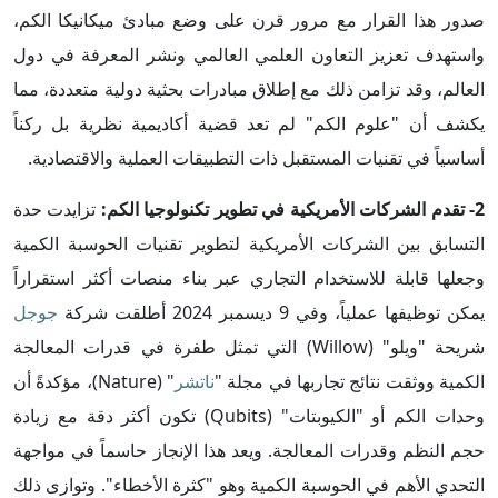
صدور هذا القرار مع مرور قرن على وضع مبادئ ميكانيكا الكم،
واستهدف تعزيز التعاون العلمي العالمي ونشر المعرفة في دول
العالم، وقد تزامن ذلك مع إطلاق مبادرات بحثية دولية متعددة، مما
يكشف أن "علوم الكم" لم تعد قضية أكاديمية نظرية بل ركناً
أساسياً في تقنيات المستقبل ذات التطبيقات العملية والاقتصادية.
2- تقدم الشركات الأمريكية في تطوير تكنولوجيا الكم:
تزايدت حدة
التسابق بين الشركات الأمريكية لتطوير تقنيات الحوسبة الكمية
وجعلها قابلة للاستخدام التجاري عبر بناء منصات أكثر استقراراً
يمكن توظيفها عملياً، وفي 9 ديسمبر 2024 أطلقت شركة
جوجل
شريحة "ويلو" (Willow) التي تمثل طفرة في قدرات المعالجة
الكمية ووثقت نتائج تجاربها في مجلة "
ناتشر
" (Nature)، مؤكدةً أن
وحدات الكم أو "الكيوبتات" (Qubits) تكون أكثر دقة مع زيادة
حجم النظم وقدرات المعالجة. ويعد هذا الإنجاز حاسماً في مواجهة
التحدي الأهم في الحوسبة الكمية وهو "كثرة الأخطاء". وتوازى ذلك