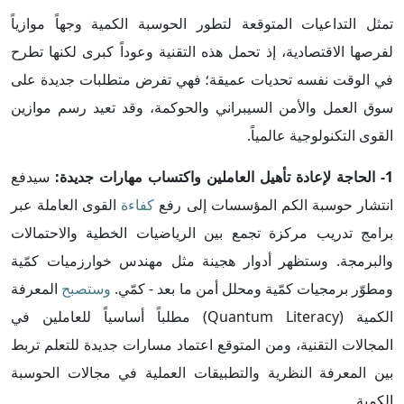
تمثل التداعيات المتوقعة لتطور الحوسبة الكمية وجهاً موازياً
لفرصها الاقتصادية، إذ تحمل هذه التقنية وعوداً كبرى لكنها تطرح
في الوقت نفسه تحديات عميقة؛ فهي تفرض متطلبات جديدة على
سوق العمل والأمن السيبراني والحوكمة، وقد تعيد رسم موازين
القوى التكنولوجية عالمياً.
1- الحاجة لإعادة تأهيل العاملين واكتساب مهارات جديدة:
سيدفع
انتشار حوسبة الكم المؤسسات إلى رفع
كفاءة
القوى العاملة عبر
برامج تدريب مركزة تجمع بين الرياضيات الخطية والاحتمالات
والبرمجة. وستظهر أدوار هجينة مثل مهندس خوارزميات كمّية
ومطوّر برمجيات كمّية ومحلل أمن ما بعد - كمّي.
وستصبح
المعرفة
الكمية (Quantum Literacy) مطلباً أساسياً للعاملين في
المجالات التقنية، ومن المتوقع اعتماد مسارات جديدة للتعلم تربط
بين المعرفة النظرية والتطبيقات العملية في مجالات الحوسبة
الكمية.