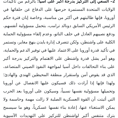
2
– السعي إلى التركيز بدرجة أكبر على آسيا:
بالرغم من تأكيدات
الولايات المتحدة المستمرة حرصها على الدفاع عن حلفائها في
أوروبا، فإنها طالبتهم في أكثر من مناسبة، وخاصة إبان فترة حكم
الرئيس الأمريكي السابق دونالد ترامب، بتحمل مسؤولية أنفسهم،
ودفع نصيبهم العادل في حلف الناتو، وعدم إلقاء مسؤولية الحماية
الكلية على واشنطن، ولكن تتصرف إدارة بايدن بنهج مغاير، وتستمر
في تأكيد قدرة أوروبا على الاعتماد عليها في توفير الدعم والحماية،
وهو أمر يشل قدرة واشنطن على الاهتمام والتركيز بدرجة أكبر
على بناء التحالفات داخل آسيا لمواجهة النفوذ الصيني المتصاعد،
الذي قد يقوض أمن واستقرار منطقة المحيطين الهندي والهادئ؛
ولهذا فإنها إذا أرادت ذلك فسيكون عليها الانفصال عن أوروبا
وتحميلها مسؤولية نفسها نسبياً، وسيكون على أوروبا بعد الحرب
التي أثبتت أن القوة العسكرية الصلبة لا زالت مهمة وحاسمة ولا
يمكن الاستغناء عنها، إعادة بناء نفسها عسكرياً، وهو ما سيسمح
بترك متنفس أكبر لواشنطن للتركيز على التهديدات الآسيوية