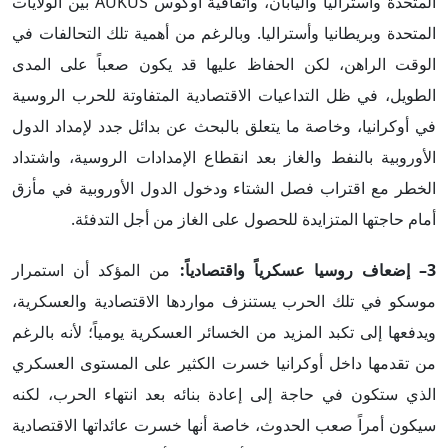
المتحدة وأستراليا واليابان، واتفاقية أوكوس AUKUS بين الولايات
المتحدة وبريطانيا وأستراليا. وبالرغم من أهمية تلك التحالفات في
الوقت الراهن، لكن الحفاظ عليها قد يكون صعباً على المدى
الطويل، في ظل التداعيات الاقتصادية المتفاوتة للحرب الروسية
في أوكرانيا، وخاصة ما يتعلق بالبحث عن بدائل جدد لإمداد الدول
الأوروبية بالنفط والغاز بعد انقطاع الإمدادات الروسية، واشتداد
الخطر مع اقتراب فصل الشتاء ودخول الدول الأوروبية في مأزق
أمام حاجتها المتزايدة للحصول على الغاز من أجل التدفئة.
3
– إضعاف روسيا عسكرياً واقتصادياً:
من المؤكد أن استمرار
موسكو في تلك الحرب يستنزف مواردها الاقتصادية والعسكرية،
ويدفعها إلى تكبد المزيد من الخسائر العسكرية يومياً؛ لأنه بالرغم
من تقدمها داخل أوكرانيا خسرت الكثير على المستوى العسكري
الذي ستكون في حاجة إلى إعادة بنائه بعد انتهاء الحرب، لكنه
سيكون أمراً صعب الحدوث، خاصة أنها خسرت عائداتها الاقتصادية