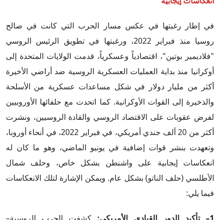
انعكاسات إيجابية
في إطار رغبتها في عكس مسار الحرب التي كانت في صالح
روسيا منذ فبراير 2022، ورغبتها في تطويق الرئيس الروسي
"فلاديمير بوتين"، اقتصادياً وعسكرياً، قدمت الولايات المتحدة إلى
أوكرانيا منذ بداية العمليات العسكرية الروسية ضد أراضي الأخيرة
أكثر من مليار دولار في شكل مساعدات عسكرية من الأسلحة
والذخيرة إلى القوات الأوكرانية. كما اتحدت مع حلفائها الأوروبيين
لفرض عقوبات على الاقتصاد الروسي والقادة الروسيين، ونشرت
أكثر من 20 ألف جندي أمريكي، في فبراير 2022، في أنحاء أوروبا،
وتعهدت بنشر قوات إضافية في يونيو الماضي، وهو ما كان له
انعكاسات إيجابية على واشنطن بشكل خاص، وحلف شمال
الأطلسي (حلف الناتو) بشكل عام. ويمكن الإشارة لتلك الانعكاسات
فيما يلي:
1
– تأكيد الدور القيادي الأمريكي:
كشفت الحرب الروسية–