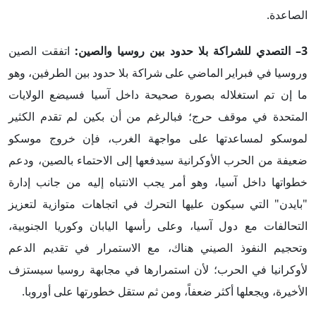
الصاعدة.
3
– التصدي للشراكة بلا حدود بين روسيا والصين:
اتفقت الصين
وروسيا في فبراير الماضي على شراكة بلا حدود بين الطرفين، وهو
ما إن تم استغلاله بصورة صحيحة داخل آسيا فسيضع الولايات
المتحدة في موقف حرج؛ فبالرغم من أن بكين لم تقدم الكثير
لموسكو لمساعدتها على مواجهة الغرب، فإن خروج موسكو
ضعيفة من الحرب الأوكرانية سيدفعها إلى الاحتماء بالصين، ودعم
خطواتها داخل آسيا، وهو أمر يجب الانتباه إليه من جانب إدارة
"بايدن" التي سيكون عليها التحرك في اتجاهات متوازية لتعزيز
التحالفات مع دول آسيا، وعلى رأسها اليابان وكوريا الجنوبية،
وتحجيم النفوذ الصيني هناك، مع الاستمرار في تقديم الدعم
لأوكرانيا في الحرب؛ لأن استمرارها في مجابهة روسيا سيستزف
الأخيرة، ويجعلها أكثر ضعفاً، ومن ثم ستقل خطورتها على أوروبا.