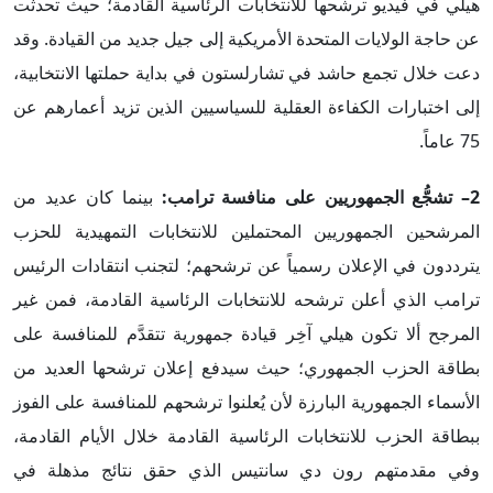
هيلي في فيديو ترشحها للانتخابات الرئاسية القادمة؛ حيث تحدثت
عن حاجة الولايات المتحدة الأمريكية إلى جيل جديد من القيادة. وقد
دعت خلال تجمع حاشد في تشارلستون في بداية حملتها الانتخابية،
إلى اختبارات الكفاءة العقلية للسياسيين الذين تزيد أعمارهم عن
75 عاماً.
2– تشجُّع الجمهوريين على منافسة ترامب:
بينما كان عديد من
المرشحين الجمهوريين المحتملين للانتخابات التمهيدية للحزب
يترددون في الإعلان رسمياً عن ترشحهم؛ لتجنب انتقادات الرئيس
ترامب الذي أعلن ترشحه للانتخابات الرئاسية القادمة، فمن غير
المرجح ألا تكون هيلي آخِر قيادة جمهورية تتقدَّم للمنافسة على
بطاقة الحزب الجمهوري؛ حيث سيدفع إعلان ترشحها العديد من
الأسماء الجمهورية البارزة لأن يُعلنوا ترشحهم للمنافسة على الفوز
ببطاقة الحزب للانتخابات الرئاسية القادمة خلال الأيام القادمة،
وفي مقدمتهم رون دي سانتيس الذي حقق نتائج مذهلة في