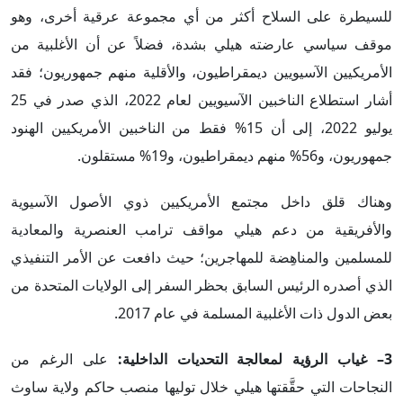
للسيطرة على السلاح أكثر من أي مجموعة عرقية أخرى، وهو
موقف سياسي عارضته هيلي بشدة، فضلاً عن أن الأغلبية من
الأمريكيين الآسيويين ديمقراطيون، والأقلية منهم جمهوريون؛ فقد
أشار استطلاع الناخبين الآسيويين لعام 2022، الذي صدر في 25
يوليو 2022، إلى أن 15% فقط من الناخبين الأمريكيين الهنود
جمهوريون، و56% منهم ديمقراطيون، و19% مستقلون.
وهناك قلق داخل مجتمع الأمريكيين ذوي الأصول الآسيوية
والأفريقية من دعم هيلي مواقف ترامب العنصرية والمعادية
للمسلمين والمناهِضة للمهاجرين؛ حيث دافعت عن الأمر التنفيذي
الذي أصدره الرئيس السابق بحظر السفر إلى الولايات المتحدة من
بعض الدول ذات الأغلبية المسلمة في عام 2017.
3
– غياب الرؤية لمعالجة التحديات الداخلية:
على الرغم من
النجاحات التي حقَّقتها هيلي خلال توليها منصب حاكم ولاية ساوث