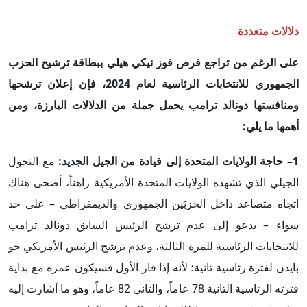
دلالات متعددة
على الرغم من تراجع فرص فوز نيكي هيلي ببطاقة ترشيح الحزب
الجمهوري للانتخابات الرئاسية لعام 2024، فإن إعلان ترشحها
ومنافستها دونالد ترامب يحمل جملة من الدلالات البارزة، ومن
أهمها ما يلي:
1– حاجة الولايات المتحدة إلى قيادة من الجيل الجديد:
مع التحول
الجيلي الذي تشهده الولايات المتحدة الأمريكية راهناً، أضحى هناك
اتجاه متصاعد داخل الحزبَين الجمهوري والديمقراطي – على حد
سواء – يدعو إلى عدم ترشح الرئيس السابق دونالد ترامب
للانتخابات الرئاسية للمرة الثالثة، وعدم ترشح الرئيس الأمريكي جو
بايدن لفترة رئاسية ثانية؛ لأنه إذا فاز الأول فسيكون عمره مع بداية
فترته الرئاسية الثانية 78 عاماً، والثاني 82 عاماً، وهو ما أشارت إليه