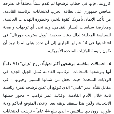
كارولينا، فإنها في خطاب ترشحها لم تُقدم شيئاً مختلفاً قد يطرحه
منافس جمهوري على بطاقة الحزب للانتخابات الرئاسية القادمة،
من تأكيد الإيمان بأمريكا كقوة للخير، وخطورة التهديدات العالمية،
ومعارَضة سياسات اليسار التقدمي، ولم تحدد أي توجهات واضحة
للسياسة المحلية؛ لذلك دعت صحيفة "وول ستريت جورنال" في
افتتاحيتها في 14 فبراير الجاري إلى أن تحدد هيلي لماذا تريد أن
تكون رئيسةً للولايات المتحدة الأمريكية.
4
– احتمالات منافسة مرشحين أكثر شباباً:
تروج "هيلي" (51 عاماً)
أنها بترشحها للانتخابات الرئاسية القادمة تُمثل الجيل الجديد في
الولايات المتحدة؛ حيث تجعل من شبابها النسبي وحيوتها – في
مقابل تقدُّم عمر "بايدن" الذي يُتوقع أن يُعلن ترشحه لفترة رئاسية
ثانية خلال الأيام القادمة، وكذلك عمر ترامب – محور حملتها
الانتخابية، ولكن هذا سيفقد بريقه بعد الإعلان المتوقع لحاكم ولاية
فلوريدا رون دي سانتيس – الذي يبلغ 44 عاماً – ترشحه للانتخابات