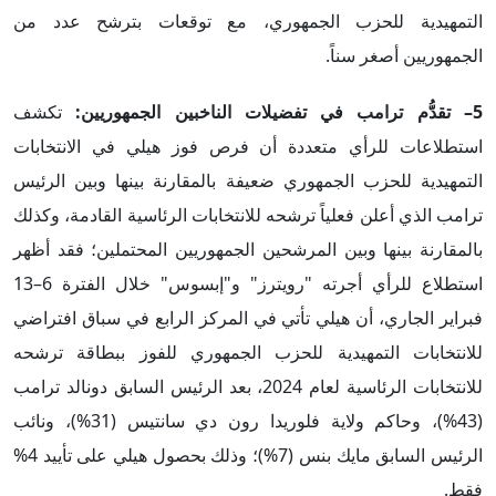
التمهيدية للحزب الجمهوري، مع توقعات بترشح عدد من
الجمهوريين أصغر سناً.
5
– تقدُّم ترامب في تفضيلات الناخبين الجمهوريين:
تكشف
استطلاعات للرأي متعددة أن فرص فوز هيلي في الانتخابات
التمهيدية للحزب الجمهوري ضعيفة بالمقارنة بينها وبين الرئيس
ترامب الذي أعلن فعلياً ترشحه للانتخابات الرئاسية القادمة، وكذلك
بالمقارنة بينها وبين المرشحين الجمهوريين المحتملين؛ فقد أظهر
استطلاع للرأي أجرته "رويترز" و"إبسوس" خلال الفترة 6–13
فبراير الجاري، أن هيلي تأتي في المركز الرابع في سباق افتراضي
للانتخابات التمهيدية للحزب الجمهوري للفوز ببطاقة ترشحه
للانتخابات الرئاسية لعام 2024، بعد الرئيس السابق دونالد ترامب
(43%)، وحاكم ولاية فلوريدا رون دي سانتيس (31%)، ونائب
الرئيس السابق مايك بنس (7%)؛ وذلك بحصول هيلي على تأييد 4%
فقط.