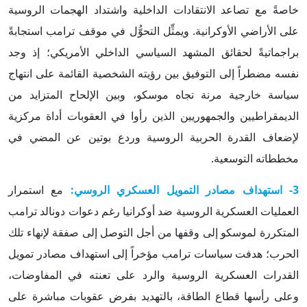
خاصةً مع تصاعد الانتقادات الداخلية واشتداد الهجمات الروسية
على الأراضي الأوكرانية. ويمثِّل التحوُّل في موقف ترامب استجابةً
براجماتيةً لحقائق المشهد السياسي الداخلي الأمريكي؛ إذ وجد
نفسه مضطراً إلى التوفيق بين رؤيته الشخصية القائمة على انتهاج
سياسة خارجية مرنة تجاه موسكو، وبين الإلحاح المتزايد من
الديمقراطيين والجمهوريين الذين رأوا في العقوبات أداة مركزية
لإضعاف القدرة الحربية الروسية وردع بوتين عن المضي في
مخططاته التوسعية.
3- استهداف مصادر التمويل العسكري الروسي:
مع استمرار
العمليات العسكرية الروسية ضد أوكرانيا رغم دعوات دونالد ترامب
المتكررة لموسكو إلى وقفها من أجل التوصل إلى صفقة لإنهاء تلك
الحرب؛ هدفت سياسات ترامب مؤخراً إلى استهداف مصادر تمويل
القدرات العسكرية الروسية والرد على تعنته في المفاوضات،
وعلى رأسها قطاع الطاقة، بالتهديد بفرض عقوبات مباشرة على