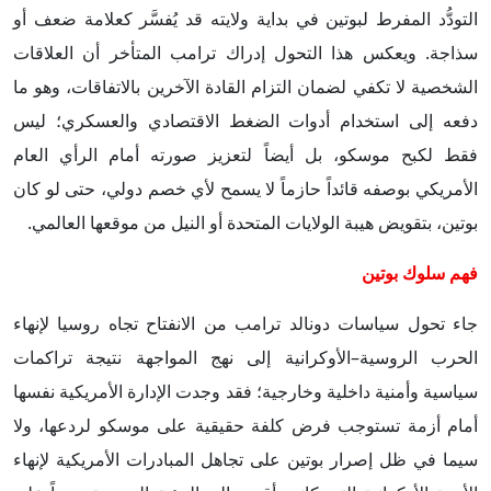
التودُّد المفرط لبوتين في بداية ولايته قد يُفسَّر كعلامة ضعف أو
سذاجة. ويعكس هذا التحول إدراك ترامب المتأخر أن العلاقات
الشخصية لا تكفي لضمان التزام القادة الآخرين بالاتفاقات، وهو ما
دفعه إلى استخدام أدوات الضغط الاقتصادي والعسكري؛ ليس
فقط لكبح موسكو، بل أيضاً لتعزيز صورته أمام الرأي العام
الأمريكي بوصفه قائداً حازماً لا يسمح لأي خصم دولي، حتى لو كان
بوتين، بتقويض هيبة الولايات المتحدة أو النيل من موقعها العالمي.
فهم سلوك بوتين
جاء تحول سياسات دونالد ترامب من الانفتاح تجاه روسيا لإنهاء
الحرب الروسية–الأوكرانية إلى نهج المواجهة نتيجة تراكمات
سياسية وأمنية داخلية وخارجية؛ فقد وجدت الإدارة الأمريكية نفسها
أمام أزمة تستوجب فرض كلفة حقيقية على موسكو لردعها، ولا
سيما في ظل إصرار بوتين على تجاهل المبادرات الأمريكية لإنهاء