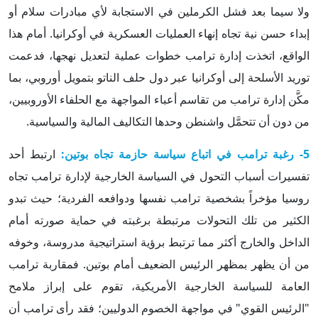
ولا سيما بعد فشل الكرملين في الاستجابة لأي مبادرات سلام أو
إبداء حسن نية تجاه إنهاء العمليات العسكرية في أوكرانيا. أمام هذا
الواقع، اتخذت إدارة ترامب خطوات عملية لتعديل نهجها، فدعمت
توريد الأسلحة إلى أوكرانيا عبر دول حلف الناتو بتمويل أوروبي، بما
مكَّن إدارة ترامب من تقاسم أعباء المواجهة مع الحلفاء الأوروبيين،
من دون أن تتحمَّل واشنطن وحدها التكاليف المالية والسياسية.
5- رغبة ترامب في اتباع سياسة حازمة تجاه بوتين:
ارتبط أحد
تفسيرات أسباب التحول في السياسة الخارجية لإدارة ترامب تجاه
روسيا مؤخراً بشخصية ترامب نفسها ودوافعه الفردية؛ حيث تبدو
الكثير من تلك التحولات مرتبطة برغبته في حماية صورته أمام
الداخل والخارج أكثر مما ترتبط برؤية استراتيجية مدروسة، وخوفه
من أن يظهر بمظهر الرئيس الضعيف أمام بوتين. فمقاربة ترامب
العامة للسياسة الخارجية الأمريكية، تقوم على إبراز ملامح
"الرئيس القوي" في مواجهة الخصوم الدوليين؛ فقد رأى ترامب أن