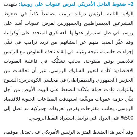
2– ضغوط الداخل الأمريكي لفرض عقوبات على روسيا:
شهدت
الولاية الثانية للرئيس دونالد ترامب تصاعداً لافتاً في ضغوط
المشرعين الديمقراطيين والجمهوريين لفرض عقوبات أشد على
روسيا في ظل استمرار عدوانها العسكري المتجدد على أوكرانيا،
وقد عبَّر العديد منهم عن استيائهم من تردد ترامب في تبنِّي
إجراءات حاسمة، نتيجة رغبته في إبقاء نافذة التفاوض مع الرئيس
فلاديمير بوتين مفتوحة، بجانب تشكُّكه في فاعلية العقوبات
الاقتصادية كأداة لتغيير السلوك الروسي، غير أن تحالفات من
الحزبين (الجمهوري والديمقراطي) في مجلسَي الكونجرس: الشيوخ
والنواب، قادت حملة مكثَّفة للضغط على البيت الأبيض من أجل
تبنِّي حزمة عقوبات موسَّعة استهدفت القطاعات الحيوية للاقتصاد
الروسي، بجانب مقترحات بفرض تعريفات جمركية قد تصل إلى
500% على الدول التي تواصل استيراد النفط الروسي.
وقد أجبر هذا الضغط المتزايد الرئيس الأمريكي على تعديل موقفه،