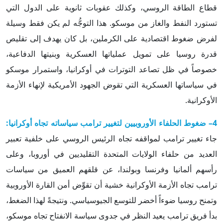
قطاع الطاقة الروسي، وكذلك عقوبات ثانوية على الدول التي
تستورد النفط والغاز من موسكو. هذا التوجُّه لم يكن فقط وسيلة
لفرض ضغوط اقتصادية على الكرملين، بل كان يهدف إلى تقليص
قدرة روسيا على تمويل عملياتها العسكرية وبنيتها الدفاعية،
خصوصاً في ظل تصاعد التوترات في أوكرانيا، واستمرار موسكو
في سياساتها العسكرية التي تقوض الجهود الأمريكية لإنهاء الأزمة
الأوكرانية.
4– ضغوط الحلفاء الأوروبيين لتغيير ترامب سياساته تجاه أوكرانيا:
جاء تغيير ترامب لمواقفه تجاه الرئيس الروسي على خلفية تعبير
العديد من حلفاء الولايات المتحدة التقليديين في أوروبا، وعلى
رأسهم ألمانيا وفرنسا وبولندا، عن قلقهم العميق من سياسات
ترامب تجاه الأزمة الأوكرانية خشية أن تقوِّض أمن القارة الأوروبية
وتمنح روسيا ضوءاً أخضر للتوسع الجيوسياسي. ونتيجةً لهذا الضغط،
بدأ فريق ترامب يعيد النظر في جدوى سياسة الانفتاح تجاه موسكو،