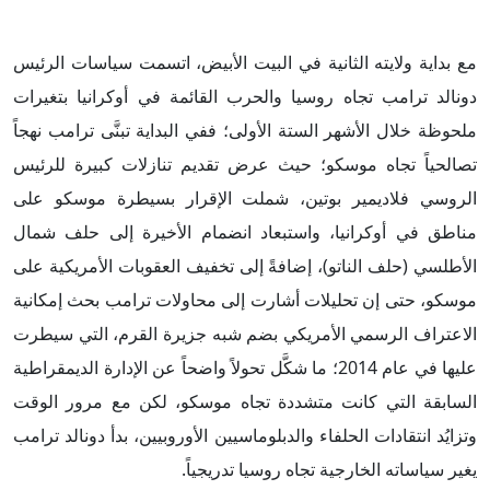
مع بداية ولايته الثانية في البيت الأبيض، اتسمت سياسات الرئيس
دونالد ترامب تجاه روسيا والحرب القائمة في أوكرانيا بتغيرات
ملحوظة خلال الأشهر الستة الأولى؛ ففي البداية تبنَّى ترامب نهجاً
تصالحياً تجاه موسكو؛ حيث عرض تقديم تنازلات كبيرة للرئيس
الروسي فلاديمير بوتين، شملت الإقرار بسيطرة موسكو على
مناطق في أوكرانيا، واستبعاد انضمام الأخيرة إلى حلف شمال
الأطلسي (حلف الناتو)، إضافةً إلى تخفيف العقوبات الأمريكية على
موسكو، حتى إن تحليلات أشارت إلى محاولات ترامب بحث إمكانية
الاعتراف الرسمي الأمريكي بضم شبه جزيرة القرم، التي سيطرت
عليها في عام 2014؛ ما شكَّل تحولاً واضحاً عن الإدارة الديمقراطية
السابقة التي كانت متشددة تجاه موسكو، لكن مع مرور الوقت
وتزايُد انتقادات الحلفاء والدبلوماسيين الأوروبيين، بدأ دونالد ترامب
يغير سياساته الخارجية تجاه روسيا تدريجياً.