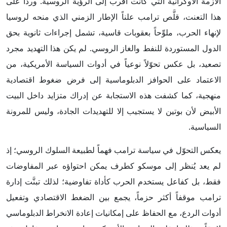
الأزمة الأوكرانية التي كانت أقرب إلى الرؤية الروسية. ورداً على
هذا التعنت، قلَّص ترامب علناً الإطار الزمني الذي منحه لروسيا
لإنهاء الحرب، ملوِّحاً بعقوبات قاسية، تشمل إجراءات ثانوية بحق
الدول المستوردة للنفط والغاز الروسي. لم يكن هذا التهديد مجرد
تصعيد، بل عكس تحوّلاً نوعياً في أدوات السياسة الأمريكية، من
الاعتماد على الحوافز الدبلوماسية إلى فرض ضغوط اقتصادية
منهجية، كما كشفت هذه الاستجابة عن إدراك متزايد داخل البيت
الأبيض لأن بوتين لا يستجيب إلا للتهديدات الجادة، وليس للمرونة
السياسية.
يعكس التحوّل في سياسة ترامب فهماً لطبيعة السلوك الروسي؛ إذ
لم يعد يُنظر إلى موسكو كطرف يمكن احتواؤه عبر المفاوضات
فقط، بل كفاعل يستخدم الحرب كأداة تفاوضية؛ لذلك تبنَّت إدارة
ترامب موقفاً أكثر حزماً، يجمع بين الضغط الاقتصادي وتفعيل
أدوات الردع، مع الحفاظ على إمكانيات إعادة الانخراط الدبلوماسي