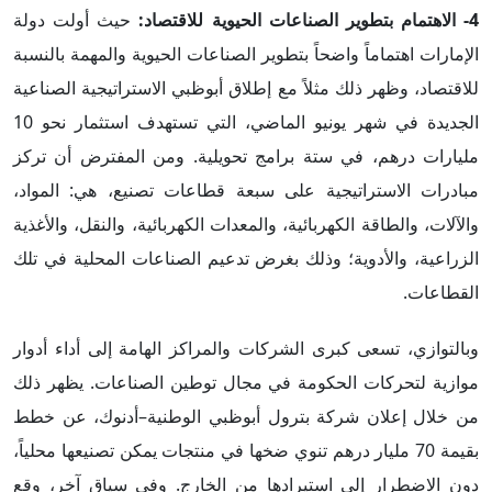
4- الاهتمام بتطوير الصناعات الحيوية للاقتصاد:
حيث أولت دولة
الإمارات اهتماماً واضحاً بتطوير الصناعات الحيوية والمهمة بالنسبة
للاقتصاد، وظهر ذلك مثلاً مع إطلاق أبوظبي الاستراتيجية الصناعية
الجديدة في شهر يونيو الماضي، التي تستهدف استثمار نحو 10
مليارات درهم، في ستة برامج تحويلية. ومن المفترض أن تركز
مبادرات الاستراتيجية على سبعة قطاعات تصنيع، هي: المواد،
والآلات، والطاقة الكهربائية، والمعدات الكهربائية، والنقل، والأغذية
الزراعية، والأدوية؛ وذلك بغرض تدعيم الصناعات المحلية في تلك
القطاعات.
وبالتوازي، تسعى كبرى الشركات والمراكز الهامة إلى أداء أدوار
موازية لتحركات الحكومة في مجال توطين الصناعات. يظهر ذلك
من خلال إعلان شركة بترول أبوظبي الوطنية–أدنوك، عن خطط
بقيمة 70 مليار درهم تنوي ضخها في منتجات يمكن تصنيعها محلياً،
دون الاضطرار إلى استيرادها من الخارج. وفي سياق آخر، وقع