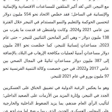
مع النيجر، التي تُعَد أكبر المتلقين للمساعدات الاقتصادية والإنمائية
والإنسانية في الساحل؛ فقد خصَّص الاتحاد نحو 554 مليون دولار
لتحسين الحوكمة والتعليم والنمو المستدام في النيجر خلال الفترة
بين عامي 2021 و2024. وكانت واشنطن قد قدمت ما يقرب من
138 مليون دولار – وهي أكبر المانحين الثنائيين للنيجر – حتى عام
2023، مساعداتٍ إنسانيةً للنيجر، كما خصَّصت نحو 281 مليون
دولار مساعداتٍ أمنيةً لعمليات مكافحة الإرهاب في البلاد، بالإضافة
إلى 387 مليون دولار مساعداتٍ ثنائيةً في المجال الصحي بين
عامي 2017 و2022، في حين خصصت وكالة التنمية الفرنسية نحو
97 مليون يورو في عام 2021 للنيجر.
وهو ما يعكس الرغبة الدولية في تضييق الخناق على العسكريين
الجدد في النيجر، وإثارة المزيد من الأزمات على الصعيد الداخلي؛
لتأليب الرأي العام ضدهم، بما يزيد الضغوط الداخلية والخارجية
على المجلس العسكري الجديد، الذي ربما يرضخ لها ويتراجع عن