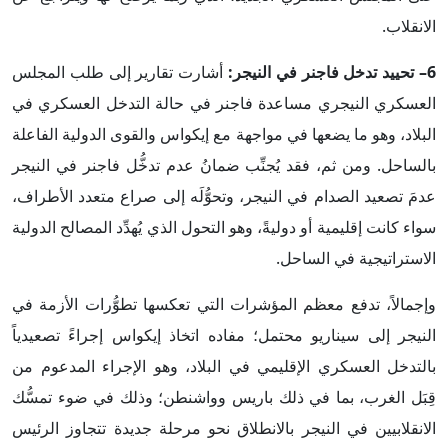
الانقلاب.
6– تحييد تدخل فاجنر في النيجر:
أشارت تقارير إلى طلب المجلس
العسكري النيجري مساعدة فاجنر في حالة التدخل العسكري في
البلاد، وهو ما يضعها في مواجهة مع إيكواس والقوى الدولية الفاعلة
بالساحل. ومن ثم، فقد يُجنِّب ضمانُ عدم تدخُّل فاجنر في النيجر
عدمَ تصعيد الصدام في النيجر، وتحوُّلَه إلى صراع متعدد الأطراف،
سواء كانت إقليمية أو دوليةً، وهو التحول الذي يُهدِّد المصالح الدولية
الاستراتيجية في الساحل.
وإجمالاً، تدفع معظم المؤشرات التي تعكسها تطوُّرات الأزمة في
النيجر إلى سيناريو محتمل؛ مفاده اتخاذ إيكواس إجراءً تصعيدياً
بالتدخل العسكري الإقليمي في البلاد، وهو الإجراء المدعوم من
قِبَل الغرب، بما في ذلك باريس وواشنطن؛ وذلك في ضوء تمسُّك
الانقلابيين في النيجر بالانطلاق نحو مرحلة جديدة تتجاوز الرئيس