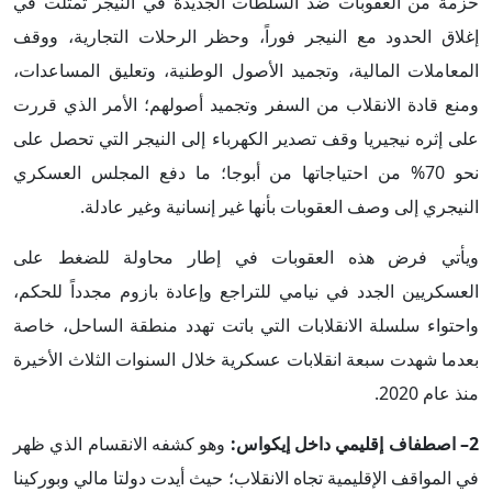
حزمة من العقوبات ضد السلطات الجديدة في النيجر تمثلت في
إغلاق الحدود مع النيجر فوراً، وحظر الرحلات التجارية، ووقف
المعاملات المالية، وتجميد الأصول الوطنية، وتعليق المساعدات،
ومنع قادة الانقلاب من السفر وتجميد أصولهم؛ الأمر الذي قررت
على إثره نيجيريا وقف تصدير الكهرباء إلى النيجر التي تحصل على
نحو 70% من احتياجاتها من أبوجا؛ ما دفع المجلس العسكري
النيجري إلى وصف العقوبات بأنها غير إنسانية وغير عادلة.
ويأتي فرض هذه العقوبات في إطار محاولة للضغط على
العسكريين الجدد في نيامي للتراجع وإعادة بازوم مجدداً للحكم،
واحتواء سلسلة الانقلابات التي باتت تهدد منطقة الساحل، خاصة
بعدما شهدت سبعة انقلابات عسكرية خلال السنوات الثلاث الأخيرة
منذ عام 2020.
2– اصطفاف إقليمي داخل إيكواس:
وهو كشفه الانقسام الذي ظهر
في المواقف الإقليمية تجاه الانقلاب؛ حيث أيدت دولتا مالي وبوركينا