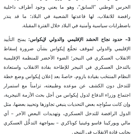
الحرس الوطني "السابق"، وهو ما يعني وجود أطراف داخلية
رافضة للانقلاب، لها قاعدتها الشعبية في البلاد؛ ما قد ينذر
باضطرابات سياسية وأمنية في البلاد خلال الفترة المقبلة.
3– حدود نجاح الحشد الإقليمي والدولي لإيكواس:
يمنح التأييد
الإقليمي والدولي لموقف تجمُّع إيكواس بشأن ضرورة إسقاط
الانقلاب العسكري في النيجر؛ الضوء الأخضر للمنظمة الإقليمية
بالتدخل العسكري في النيجر للإطاحة بقادة الانقلاب واستعادة
النظام المنتخَب بقيادة بازوم، خاصةً بعد إعلان إيكواس وضع خطة
للتدخل دون الكشف عن موعده وطبيعته، تزامناً مع استمرار
اجتماع وزراء الدفاع لدول إيكواس من أجل بحث الأزمة النيجرية،
وإن كانت ستُواجِه بعض التحديات ينبغي تجاوزها وتحييد بعضها، مثل
الدول الرافضة للتدخل العسكري، وتهديدات البعض الآخر – أي
مالي وبوركينا فاسو وغينيا كوناكري – بمواجهة التدخُّل العسكري
بجانب قادة الانقلاب في النيجر.