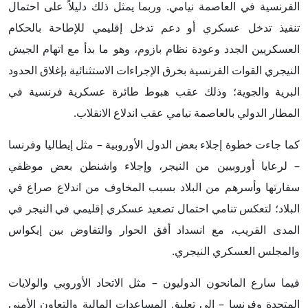
الفرنسية في العاصمة نيامي. وربما يمثل ذلك دليلاً على احتمال
تنفيذ تدخل عسكري أو دعم تدخل إقليمي للإطاحة بالحكام
العسكريين الجدد وعودة نظام بازوم، وهو ما بدأ مع اتهام الجيش
النيجري القوات الفرنسية بخرق الإجراءات الاستثنائية بإغلاق الحدود
البرية والجوية؛ وذلك عقب هبوط طائرة عسكرية فرنسية في
المطار الدولي بالعاصمة نيامي عقب اندلاع الانقلاب.
كما جاءت خطوة إجلاء بعض الدول الأوروبية – مثل إيطاليا وفرنسا
– لرعايا أوروبيين من النيجر، وإجلاء واشنطن بعض موظفي
سفارتها وأسرهم من البلاد بسبب المخاوف من اندلاع صراع في
البلاد؛ لتعكس تنامي احتمال تصعيد عسكري إقليمي في النيجر في
المدى القريب، مع انسداد أفق الحوار والتفاوض بين إيكواس
والمجلس العسكري النيجري.
فيما سارع المانحون الدوليون – مثل الاتحاد الأوروبي والولايات
المتحدة وفرنسا – إلى تعليق المساعدات المالية والتعاون الأمني