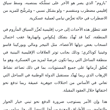
"بازوم" الذي يصر هو الآخر على تمسُّكه بمنصبه، وسط سياق
إقليمي مضطرب ومنقسم – ولو بشكل نسبي – ومُرشَّح للمزيد من
الاضطراب في حالة تعرُّض نيامي لعملية عسكرية.
فقد تتطوَّر هذه الأحداث إلى حرب إقليمية تُعزِّز السياق المأزوم في
المنطقة، كما قد تُهدِّد بتفكك إيكواس وانهيارها عقب احتمال
انسحاب بعض دولها الأعضاء، مثل النيجر ومالي وبوركينا فاسو
وغينيا كوناكري؛ وذلك بجانب توتر العلاقات الإقليمية البينية في
منطقة الساحل التي ربما تكون عرضةً لمزيد من العسكرة، وهو ما
يُعمِّق أزماتها على جميع المستويات، بما في ذلك تصاعد نشاط
الإرهاب الذي ربما يُهدِّد مستقبل الدولة الوطنية في الساحل التي
تعاني في الأساس من اختلالات جوهرية عميقة ربما تدفع نحو
اختفائها خلال العقود المقبلة.
هذا وإن الأمر يستوجب ضرورة الدفع نحو تبني خيار الحوار
والتفاوض بين الأطراف المعنية من أجل التوصل إلى حل سلمي من