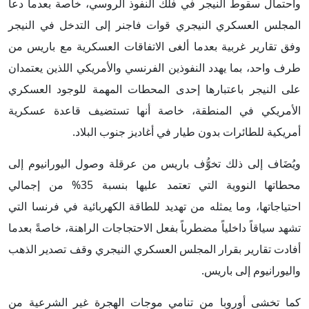
واحتمال سقوط النيجر في فلك النفوذ الروسي، خاصة بعدما دعا
المجلس العسكري النيجري قوات فاجنر إلى التدخل في النيجر
وفق تقارير غربية بعدما ألغى الاتفاقات العسكرية مع باريس من
طرف واحد، بما يهدد النفوذين الفرنسي والأمريكي اللذين يعتمدان
على النيجر باعتبارها إحدى المحطات المهمة للوجود العسكري
الأمريكي في المنطقة، خاصة أنها تستضيف قاعدة عسكرية
أمريكية للطائرات بدون طيار في أغاديز جنوب البلاد.
ويُضَاف إلى ذلك تخوُّف باريس من عرقلة وصول اليورانيوم إلى
محطاتها النووية التي تعتمد عليها بنسبة 35% من إجمالي
احتياجاتها، وما يمثله من تهديد للطاقة الكهربائية في فرنسا التي
تشهد سياقاً داخلياً مضطرباً بفعل الاحتجاجات الراهنة، خاصةً بعدما
أفادت تقارير بقرار المجلس العسكري النيجري وقف تصدير الذهب
واليورانيوم إلى باريس.
كما تخشى أوروبا من تنامي موجات الهجرة غير الشرعية من