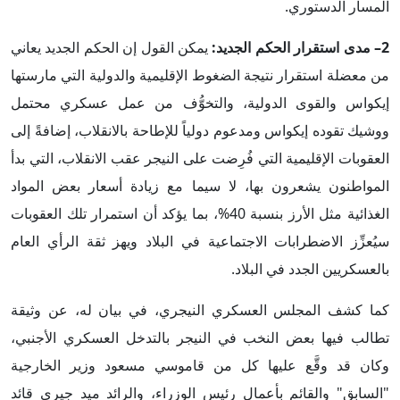
المسار الدستوري.
2– مدى استقرار الحكم الجديد:
يمكن القول إن الحكم الجديد يعاني
من معضلة استقرار نتيجة الضغوط الإقليمية والدولية التي مارستها
إيكواس والقوى الدولية، والتخوُّف من عمل عسكري محتمل
ووشيك تقوده إيكواس ومدعوم دولياً للإطاحة بالانقلاب، إضافةً إلى
العقوبات الإقليمية التي فُرِضت على النيجر عقب الانقلاب، التي بدأ
المواطنون يشعرون بها، لا سيما مع زيادة أسعار بعض المواد
الغذائية مثل الأرز بنسبة 40%، بما يؤكد أن استمرار تلك العقوبات
سيُعزِّز الاضطرابات الاجتماعية في البلاد ويهز ثقة الرأي العام
بالعسكريين الجدد في البلاد.
كما كشف المجلس العسكري النيجري، في بيان له، عن وثيقة
تطالب فيها بعض النخب في النيجر بالتدخل العسكري الأجنبي،
وكان قد وقَّع عليها كل من قاموسي مسعود وزير الخارجية
"السابق" والقائم بأعمال رئيس الوزراء، والرائد ميد جيري قائد