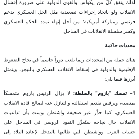
لذلك يتفق كلٌّ من إيكواس والقوى الدولية على ضرورة إفشال
الانقلاب ولو باتخاذ إجراءات تصعيدية مثل الحل العسكري بدعم
فرنسي ومباركة أمريكية؛ من أجل إنهاء تمدد الحكم العسكري
وكسر سلسلة الانقلابات في الساحل.
محددات حاكمة
هناك جملة من المحددات ربما تلعب دوراً حاسماً في نجاح الضغوط
الإقليمية والدولية في إسقاط الانقلاب العسكري بالنيجر، ويتمثل
أبرزها فيما يلي:
1– تمسك "بازوم" بالسلطة:
لا يزال الرئيس بازوم متمسكاً
بمنصبه، ويرفض تقديم استقالته والتنازل عنه لصالح قادة الانقلاب
العسكري، كما حذَّر عبر صحيفة واشنطن بوست بأن تداعيات
الانقلاب حال نجاحه ستُعزِّز النفوذ الروسي في الساحل على
حساب الغرب وواشنطن التي طالبها بالتدخل لإعادة البلاد إلى