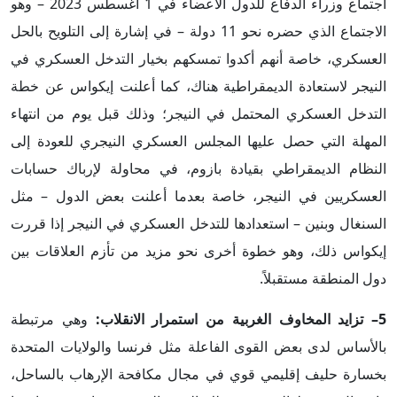
اجتماع وزراء الدفاع للدول الأعضاء في 1 أغسطس 2023 – وهو
الاجتماع الذي حضره نحو 11 دولة – في إشارة إلى التلويح بالحل
العسكري، خاصة أنهم أكدوا تمسكهم بخيار التدخل العسكري في
النيجر لاستعادة الديمقراطية هناك، كما أعلنت إيكواس عن خطة
التدخل العسكري المحتمل في النيجر؛ وذلك قبل يوم من انتهاء
المهلة التي حصل عليها المجلس العسكري النيجري للعودة إلى
النظام الديمقراطي بقيادة بازوم، في محاولة لإرباك حسابات
العسكريين في النيجر، خاصة بعدما أعلنت بعض الدول – مثل
السنغال وبنين – استعدادها للتدخل العسكري في النيجر إذا قررت
إيكواس ذلك، وهو خطوة أخرى نحو مزيد من تأزم العلاقات بين
دول المنطقة مستقبلاً.
5– تزايد المخاوف الغربية من استمرار الانقلاب:
وهي مرتبطة
بالأساس لدى بعض القوى الفاعلة مثل فرنسا والولايات المتحدة
بخسارة حليف إقليمي قوي في مجال مكافحة الإرهاب بالساحل،