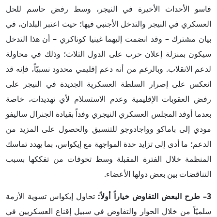
فاسو الأحداث الأخيرة في النيجر، وسط رفض حاسم للحل
العسكري في النيجر والتدخل الأجنبي فيها؛ حيث اعتبر البلدان، في
بيان مشترك – وقد انضمت إليهما غينيا كوناكري – أن هذا التدخل
سيكون بمنزلة إعلان حرب على الدول الثلاث؛ وذلك في محاولة
لدعم الانقلاب. وبالرغم من أنه دعم إقليمي محدود نسبيّاً، فإنه قد
انعكس على إصرار السلطة العسكرية الجديدة في النيجر على
رفض العقوبات الإقليمية وعدم الاستسلام لأي تهديدات، خاصة
بعدما أوفد المجلس العسكري النيجري وفداً بقيادة الجنرال ساليفو
مودي إلى باماكو وواجادوجو للتنسيق والحصول على المزيد من
الدعم؛ ما أدى إلى تزايد حدة المواجهة مع إيكواس، بما يهدد تماسك
المنظمة خلال الفترة المقبلة وسط تخوفات من تفككها بسبب
التناقضات بين بعض دولها الأعضاء.
3– طرح البعض التفاوض خياراً أولاً:
تحاول إيكواس تسوية الأزمة
سلميّاً من خلال الحوار والتفاوض في سبيل إقناع العسكريين في