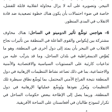
النيجر، وتصويره على أنه لا يزال محاولة انقلابية قابلة للفشل،
خاصة في ضوء احتمالات بأن يكون هناك خطوة تصعيدية ضد قادة
الانقلاب في المدى المنظور.
6– هواجس توسُّع تأثير الدومينو في الساحل:
هناك مخاوف
مشتركة بين إيكواس والقوى الفاعلة في المنطقة من تأثيرات نجاح
الانقلاب في النيجر بأن يمتد إلى دول أخرى في المنطقة، وهو ما
يُقوِّض الديمقراطية في بلدان الساحل، وما قد يترتَّب عليه من
تداعيات كارثية على المستويات السياسية والاقتصادية والأمنية
والاجتماعية، بما في ذلك تصاعد نشاط التنظيمات الإرهابية في دول
المنطقة نتيجة الفراغ الأمني المحتمل، بما يُوسِّع نطاق سيطرة تلك
التنظيمات ويُعزِّز نفوذها ويُوسِّع عملياتها الإرهابية في دول
المنطقة، وربما يصل إلى الإطاحة ببعض حكومات الساحل في
تكرار لنموذج طالبان في أفغانستان على الساحة الأفريقية.