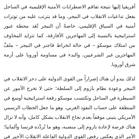
أفريقيا إليها نتيجة تفاقم الاضطرابات الأمنية الإقليمية في الساحل
بفعل تداعيات الانقلاب في النيجر، وما قد يترتب عليه من توترات
أمنية في السياق الإقليمي، خاصةً أن النيجر تُعَد محطة عبور
استراتيجية بالنسبة إلى المهاجرين الأفارقة، كما تتزايد المخاوف
من امتلاك موسكو – في حالة انخراط فاجنر في النيجر – ملفَّ
المهاجرين غير الشرعيين، والبدء في مساومة أوروبا على أزمة
شرق أوروبا.
لذلك يبدو أن هناك إصراراً من القوى الدولية على دحر الانقلاب في
النيجر وعودة نظام بازوم إلى السلطة؛ حتى لا تخرج الأمور عن
السيطرة في الساحل وتكتسب موسكو رقعة استراتيجية أوسع في
المنطقة على حساب النفوذ الغربي، وهو ما جعل الخطاب الرسمي
الأمريكي يتبنى موقفاً بعدم نجاح الانقلاب بشكل كامل، وأنه لا تزال
هناك فرصة لإعادة بازوم إلى منصبه، وهو ما تُردِّده فرنسا وألمانيا؛
الأمر الذي يعكس رفض القوى الدولية الفاعلة الانقلابَ الأخير في