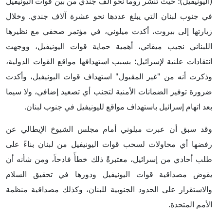
(اليونيفيل)؛ حيث تنشر روما نحو ألف جندي من بين قوات اليونيفيل
في جنوب لبنان التي يبلغ عددها نحو عشرة آلاف جندي. وخلال
زيارتها إلى بيروت، أكدت ميلوني، في مؤتمر صحفي مع نظيرها
اللبناني نجيب ميقاتي، أهمية حماية قوات اليونيفيل، ووجهت
انتقادات علنية لإسرائيل؛ بسبب استهدافها مواقع القوات الدولية،
وذكرت أنه من "غير المقبول" استهداف قوات اليونيفيل، وأكدت
ضرورة توفير الضمانات الأمنية لتجنب أي تصعيد إضافي، ولا سيما
بعد اتهام إسرائيل باستهداف مواقع لليونيفيل في جنوب لبنان.
وقد سبق أن عبرت ميلوني أمام مجلس الشيوخ الإيطالي عن
رفضها أي محاولات لسحب قوات اليونيفيل من لبنان بناءً على
طلب أحادي من إسرائيل، معتبرةً ذلك خطأً فادحاً، ومن شأنه أن
يقوض مصداقية قوات اليونيفيل ودورها في تحقيق السلام
والاستقرار على الحدود الجنوبية للبنان، وكذلك مصداقية منظمة
الأمم المتحدة.