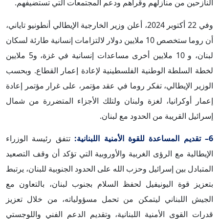
النازحين من منازلهم وقراهم ودعم المجتمعات التي تستضيفهم.
وفي 22 أكتوبر 2024، أعلن وزير الخارجية الإيطالي أنطونيو تاياني،
أن روما ستخصص 10 ملايين دولار لالتزامات إنسانية طارئة لسكان
لبنان، و 10 ملايين أخرى مساعدات إنسانية في غزة، و5 ملايين
لخطة السلطة الوطنية الفلسطينية لإعادة إعمار القطاع. وبحسب
الوزير الإيطالي، تفكر روما في عقد مؤتمر، على غرار مؤتمر إعادة
إعمار أوكرانيا، لغزة ولبنان ولتلك الأجزاء المتضررة من شمال
إسرائيل القريبة من الحدود مع لبنان.
6– تقديم المساعدة للقوة الأمنية اللبنانية:
تتفق رئيسة الوزراء
الإيطالية مع الرؤى الغربية والأوروبية التي تؤكد أن وقف التصعيد
المتبادل بين إسرائيل وحزب الله على الحدود الجنوبية للبنان، يرتبط
بتعزيز قوة اليونيفيل لحفظ السلام بجنوب لبنان، بالتعاون مع
الجيش اللبناني ليتمكن من تحمل مسؤولياته، من خلال تعزيز
قدرات القوى الأمنية اللبنانية، وتقديم الدعم الفني واللوجستي