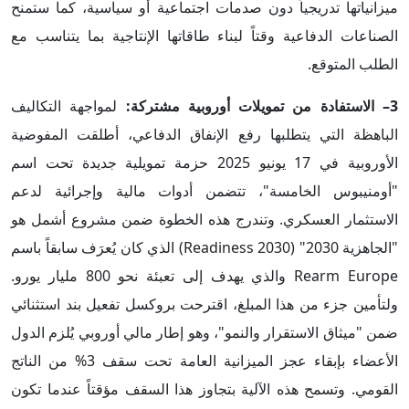
ميزانياتها تدريجياً دون صدمات اجتماعية أو سياسية، كما ستمنح
الصناعات الدفاعية وقتاً لبناء طاقاتها الإنتاجية بما يتناسب مع
الطلب المتوقع.
3– الاستفادة من تمويلات أوروبية مشتركة:
لمواجهة التكاليف
الباهظة التي يتطلبها رفع الإنفاق الدفاعي، أطلقت المفوضية
الأوروبية في 17 يونيو 2025 حزمة تمويلية جديدة تحت اسم
"أومنيبوس الخامسة"، تتضمن أدوات مالية وإجرائية لدعم
الاستثمار العسكري. وتندرج هذه الخطوة ضمن مشروع أشمل هو
"الجاهزية 2030" (Readiness 2030) الذي كان يُعرَف سابقاً باسم
Rearm Europe والذي يهدف إلى تعبئة نحو 800 مليار يورو.
ولتأمين جزء من هذا المبلغ، اقترحت بروكسل تفعيل بند استثنائي
ضمن "ميثاق الاستقرار والنمو"، وهو إطار مالي أوروبي يُلزم الدول
الأعضاء بإبقاء عجز الميزانية العامة تحت سقف 3% من الناتج
القومي. وتسمح هذه الآلية بتجاوز هذا السقف مؤقتاً عندما تكون