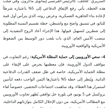
السريري" للحلف، كالرئيس الفرنسي إيمانويل ماكرون. وفي صلب
هذه الخطة، يأتي رفع الإنفاق الدفاعي إلى 5% باعتباره شرطاً
لإعادة بناء الجاهزية العسكرية. وعرض روته، الذي يترأس أول قمة
للناتو، في تنسيق واضح مع واشنطن، خطة تقسيم النسبة المطلوبة
إلى شطرين لتسهيل قبولها. هذا الإجراء أعاد الروح التنفيذية إلى
منصب الأمين العام، الذي بات يلعب دور الوسيط بين الضغوط
الأمريكية والواقعية الأوروبية.
4– سعي الأوروبيين إلى حماية المظلة الأمريكية:
رغم التفاوت في
مواقف الدول الأوروبية، فإن معظمها يحرص على الإبقاء على
مظلة الحماية الأمريكية، خاصة في ظل ضعف القدرات الدفاعية
الذاتية. ويُنظر إلى خطة 5% باعتبارها الثمن الواجب دفعه لتأمين
استمرار هذا الغطاء. وقد ساهمت اجتماعات التحضير، خصوصاً لقاء
بروكسل في 5 يونيو، في بلورة حل توافقي يُظهر تجاوب الأوروبيين
مع المطالب الأمريكية، من دون الإخلال الكامل بتوازناتهم الداخلية،