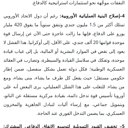
النفقات موجَّهة نحو استثمارات استراتيجية كالدفاع.
4–إصلاح البنية العملياتية الأوروبية:
رغم أن دول الاتحاد الأوروبي
تمتلك أكثر من 1.5 مليون جندي وتنفق سنوياً ما يفوق 420 مليار
يورو على الدفاع، فإنها ما زالت عاجزة حتى الآن عن إرسال قوة
موحدة قوامها 20 ألف جندي، على الأقل، إلى أوكرانيا. هذا الفشل لا
يعود إلى نقص في الموارد البشرية أو المالية، بل إلى غياب قيادة
موحدة، وتفكك في سلاسل القيادة والسيطرة، وتضارب في العقائد
العسكرية الوطنية؛ فكل دولة تعمل بشكل منفصل، ضمن إطار
حكومي مستقل؛ حيث يفعل كل طرف ما يشاء، متى يشاء، ومع
من يشاء. للتغلب على هذا الشلل العملياتي، يرى البعض أنه على
أوروبا تأسيس قوة تدخل دائمة، بقيادة مركزية مستقلة عن الناتو،
وبتمويل جماعي، مع إرساء آليات لتبادل الجاهزية والمخزون
العسكري، بما يضمن التدخل الفوري عند الحاجة.
5–
تخفيف القيود التمويلية لتوسيع الإنفاق الدفاعي المشترك: