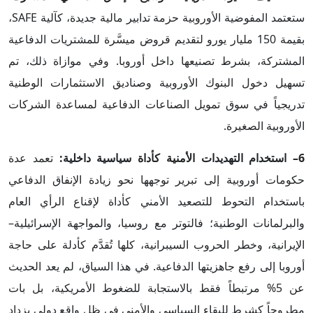
ستعتمد المفوضية الأوروبية حزمة تدابير مالية جديدة، كآلية SAFE،
بقيمة 150 مليار يورو لتقديم قروض ميسَّرة للمشتريات الدفاعية
المشتركة، بشرط تصنيعها داخل أوروبا. وفي موازاة ذلك، تم
تسهيل دخول البنوك الأوروبية وصناديق الاستثمارات الوطنية
تدريجياً في سوق تمويل الصناعات الدفاعية لمساعدة الشركات
الأوروبية الصغيرة.
6– استخدام التهديدات الأمنية كأداة سياسية داخلية:
تعمد عدة
حكومات أوروبية إلى تبرير توجهها نحو زيادة الإنفاق الدفاعي
باستخدام التحوط للتصعيد الأمني كأداة لإقناع الرأي العام
والبرلمانات الوطنية؛ فالتوتر مع روسيا، والمواجهة الإسرائيلية–
الإيرانية، وخطر الحروب السيبرانية، كلها تُقدَّم كأدلة على حاجة
أوروبا إلى رفع جاهزيتها الدفاعية. في هذا السياق، لم يعد الحديث
عن 5% مرتبطاً فقط بالاستجابة للضغوط الأمريكية، بل بات
مطروحاً كشرط للبقاء السياسي والأمني في ظل واقع دولي يزداد