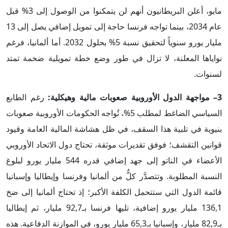
مايو، أعلن البريطانيون أنهم لن يتمكنوا من الوصول إلى 3% قبل
عام 2034، بينما تواجه فرنسا حاجة إلى تمويل إضافي يصل إلى 13
مليار يورو سنوياً لتحقيق نسبة 5% بحلول 2032. أما ألمانيا، فرغم
نواياها المعلنة، لا تزال في طور وضع خطة تمويلية ضخمة تمتد
لسنوات.
3– مواجهة الدول الأوروبية صعوبات مالية وهيكلية:
رغم الطابع
السياسي الضاغط لمطلب 5%، تُواجه الحكومات الأوروبية صعوبات
بنيوية في تلبية هذا السقف، في ظل هشاشة المالية العامة وقيود
قوانين التقشف؛ فوفق تقديرات موثقة، تحتاج دول الاتحاد الأوروبي
الأعضاء في الناتو إلى جهد إضافي قدره 544 مليار يورو لبلوغ
النسبة المطلوبة. وتتصدَّر كلٌّ من ألمانيا وفرنسا وإيطاليا وإسبانيا
قائمة الدول التي ستتحمل الكلفة الأكبر؛ إذ تحتاج ألمانيا إلى ضخ
136,1 مليار يورو إضافية، تليها فرنسا بـ92,7 مليار، ثم إيطاليا
بـ82,9 مليار، وإسبانيا بـ65,3 مليار يورو، في الموازنة الدفاعية. هذه