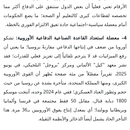
الأرقام تعني فعلياً أن بعض الدول ستنفق على الدفاع أكثر مما
تخصصه لقطاعات كبرى كالتعليم أو الصحة؛ ما يضع الحكومات
أمام معضلة سياسية–اجتماعية حادة تعيق الالتزام الفوري بالخطة.
4– معضلة استعداد القاعدة الصناعية الدفاعية الأوروبية:
تشكو
أوروبا من ضعف في إنتاجها الدفاعي مقارنةً بروسيا؛ ما يعني أن
رفع الميزانيات قد لا يترجم تلقائياً إلى تعزيز فعلي للقدرات؛ فقد
نشر معهد "كيل" الألماني ومركز "بروجل" البلجيكي، في يونيو
2025، تقريراً مفصّلاً من مئة صفحة يُظهر أن القوى الأوروبية
الكبرى، ومنها المملكة المتحدة، متأخرة بشدة عن روسيا من حيث
حجم وتطور العتاد العسكري؛ ففي عام 2024 وحده، أنتجت موسكو
1800 دبابة قتال، مقابل 50 فقط مجتمعة في فرنسا وألمانيا
وبريطانيا وبولندا؛ أي بمعدل إنتاج يفوق الأوروبيين بـ36 مرة. هذا
التأخر الحاد يشمل أيضاً الذخائر والأنظمة الثقيلة.