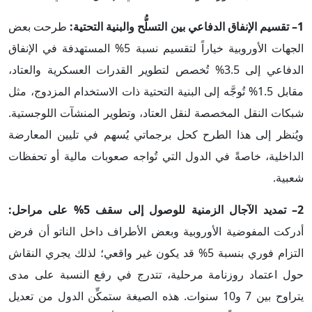
1– تقسيم الإنفاق الدفاعي بين التسلُّح والبنية التحتية:
طرحت بعض
الجهات الأوروبية خياراً لتقسيم نسبة 5% المستهدفة في الإنفاق
الدفاعي إلى 3.5% تُخصص لتطوير القدرات العسكرية والعتاد،
مقابل 1.5% تُوجَّه إلى البنية التحتية ذات الاستخدام المزدوج، مثل
شبكات النقل المخصصة لنقل العتاد، وتطوير المنشآت اللوجستية.
ويُنظر إلى هذا الطرح كحل برجماتي يُسهم في تليين المعارضة
الداخلية، خاصةً في الدول التي تُواجه صعوبات مالية أو تحفظات
شعبية.
2– تمديد الآجال الزمنية للوصول إلى سقف 5% على مراحل:
أدركت المفوضية الأوروبية وبعض الأطراف داخل الناتو أن فرض
التزام فوري بنسبة 5% قد يكون غير واقعي؛ لذلك يجري النقاش
حول اعتماد روزنامة مرحلية، تتدرج في رفع النسبة على مدى
يتراوح بين 7 و10 سنوات. هذه الصيغة ستمكِّن الدول من تعديل