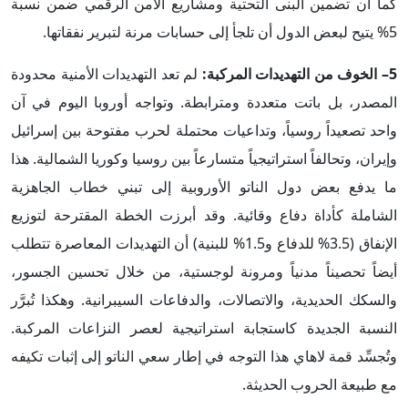
كما أن تضمين البنى التحتية ومشاريع الأمن الرقمي ضمن نسبة
5% يتيح لبعض الدول أن تلجأ إلى حسابات مرنة لتبرير نفقاتها.
5– الخوف من التهديدات المركبة:
لم تعد التهديدات الأمنية محدودة
المصدر، بل باتت متعددة ومترابطة. وتواجه أوروبا اليوم في آن
واحد تصعيداً روسياً، وتداعيات محتملة لحرب مفتوحة بين إسرائيل
وإيران، وتحالفاً استراتيجياً متسارعاً بين روسيا وكوريا الشمالية. هذا
ما يدفع بعض دول الناتو الأوروبية إلى تبني خطاب الجاهزية
الشاملة كأداة دفاع وقائية. وقد أبرزت الخطة المقترحة لتوزيع
الإنفاق (3.5% للدفاع و1.5% للبنية) أن التهديدات المعاصرة تتطلب
أيضاً تحصيناً مدنياً ومرونة لوجستية، من خلال تحسين الجسور،
والسكك الحديدية، والاتصالات، والدفاعات السيبرانية. وهكذا تُبرَّر
النسبة الجديدة كاستجابة استراتيجية لعصر النزاعات المركبة.
وتُجسِّد قمة لاهاي هذا التوجه في إطار سعي الناتو إلى إثبات تكيفه
مع طبيعة الحروب الحديثة.