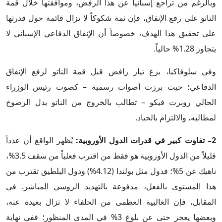
وبالرغم من تراجع إسبانيا عن هذا الرفض، وموافقتها خلال قمة
الناتو على رفع الإنفاق، فإن ثمة شكوكاً لا تزال قائمة حول قدرتها
على تحقيق هذا الهدف، خصوصاً أن الإنفاق الدفاعي الإسباني لا
يتجاوز 1.28% حالياً.
وفي سلوفاكيا، بزغ تيار رافض قبل قمة الناتو لرفع الإنفاق
الدفاعي؛ حيث برزت أصوات رسمية – كصوت رئيس الوزراء
الحالي روبرت فيكو – تطالب بالخروج من الناتو بدل الرضوخ
لمطالبه، والالتزام بالحياد.
2– تفاوت كبير في قدرات الدول الأوروبية:
يُظهر الواقع أن عدداً
قليلاً من الدول الأوروبية هو فقط من اقترب فعلياً من سقف 3.5%،
ناهيك عن 5%؛ فدول مثل بولندا (4.12%) ودول البلطيق تقترب من
هذا المستوى بالفعل، مدفوعة بالتهديد الروسي المباشر. في
المقابل، فإن الغالبية العظمى من الحلفاء لا تزال بعيدة عنه،
وبعضها يعجز حتى عن بلوغ 3% في المدى المنظور؛ ففي نهاية