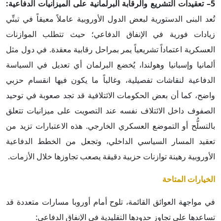
5–
تعقيدات التشريع والرقابة البرلمانية على الميزانيات الدفاعية:
تُعد البنى الدستورية لبعض الدول الأوروبية عاملاً معيقاً في تبنِّي
زيادات فورية في الإنفاق الدفاعي؛ حيث تتطلب الموازنات
العسكرية اعتماداً تشريعياً يمر بمراحل رقابية معقدة. في دول مثل
ألمانيا وإسبانيا وهولندا، يُخضع البرلمان أي تعديل في السياسة
الدفاعية لنقاشات تفصيلية، وغالباً ما يكون فيها انقسام حزبي
واضح، كما أن بعض الحكومات الائتلافية قد تجد صعوبة في توحيد
الصفوف داخل الائتلاف نفسه عند التصويت على ميزانيات تتعلق
بالتسلُّح أو التموضع العسكري الخارجي. هذه الاعتبارات تزيد من
تعقيد المسار السياسي الداخلي، وتجعل من الخطط الدفاعية
الأوروبية رهينة توازنات حزبية دقيقة يصعب تجاوزها خلال الأزمات.
الخيارات المتاحة
في مواجهة العوائق القائمة، تلوح أمام أوروبا مسارات متعددة قد
تساعدها على تجاوز حدودها التقليدية في الإنفاق الدفاعي: