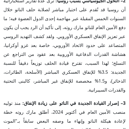
2– التحول الجيوسياسي بسبب روسيا:
ترى عدة تقارير استخباراتية
أن روسيا قد تُقدم على اختبار مباشر لصلابة حلف الناتو خلال
السنوات الخمس المقبلة عبر مهاجمة إحدى الدول العضوة فيه؛ ما
دفع الأمين العام للناتو مارك روته، إلى تأكيد أن الرد يجب أن يكون
عبر تعزيز الإنفاق العسكري الأوروبي. ولقد كشف التهديد الروسي
المتصاعد على حدود الاتحاد الأوروبي، خاصة بعد غزو أوكرانيا،
هشاشة القدرات الدفاعية الأوروبية بعد عقود من التراجع عن
التسلح؛ لهذا السبب، تقترح قيادة الحلف توزيعاً دقيقاً للنسبة
الجديدة: 3.5% للإنفاق العسكري المباشر (الأسلحة، الطائرات،
الذخائر)، و1.5% مخصصة للإنفاق غير المباشر، كالبنى التحتية
والقدرات السيبرانية.
3– إصرار القيادة الجديدة في الناتو على زيادة الإنفاق:
منذ توليه
منصب الأمين العام في أكتوبر 2024، أطلق مارك روته خطة
لإعادة هيكلة الناتو وإنهاء ما وصفه البعض سابقاً بـ"الموت