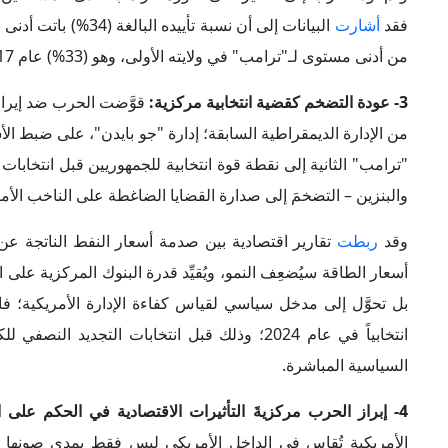
الأمريكية تُقاس في الداخل الأمريكي ليس فقط بمدى صونها الأم
المباشر على الأوضاع الاقتصادية والمعيشية للناخب الأمريكي؛ فق
مضيق هرمز، الحربَ من ملف استراتيجي خارجي إلى قضية م
للجالون، وهو أعلى مستوى خلال أربع سنوات، بفعل تداخُل تدا
الشعبي بأن قرار الحرب لم يَعُد منفصلاً عن أعباء الحياة اليومية
بأنها ضحَّت بالاستقرار المعيشي للأسر الأمريكية لصالح مغامرة
رئيسٍ يواجه تراجعاً في الثقة الشعبية في أكثر الملفات التي تهمُّ
الأمريكيون في الاستحقاقات الانتخابية.
5- تعميق الحرب الانقسامَ داخل حركة "ماجا":
عمَّقت الحرب ضد
صدام بين تيار انعزالي يرى أن التورط في حرب شرق أوسطية ج
الانخراط في حروب خارجية طويلة أو مكلفة في الشرق الأوسط، و
باعتبارها ضرورة استراتيجية لمنع إيران من تعزيز قدراتها النو
حيث ظهر تباين واضح بين أصوات محافِظة حذرت من التكلفة ال
ضرورة استراتيجية.