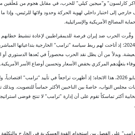
ترامب" على الفصل بين استخدام القوة العسكرية في الخارج والتكلفة
لى أسواق الطاقة والأسعار، تراجعت قدرة الإدارة على تسويقها باعتب
 للناخب الأمريكي في قلب النقاش حول السياسة الخارجية، بحيث لم ي
أعادت تشكيل توازنات الشرق الأوسط، بل أصبح يتمحور أيضاً حول إذا
رة الحزب الجمهوري على إدارة الاقتصاد. ومن ثم، فإن الخطر الأكبر
 نوفمبر المقبل، لا يتمثل في تعقيدات الحرب ذاتها فقط، بل في تحوُّ
. وبذلك تبدو انتخابات التجديد النصفي المقبلة اختباراً مزدوجاً؛ لا ل
كلفتها السياسية تُقاس في الداخل الأمريكي قبل أن تُقاس بنتائج