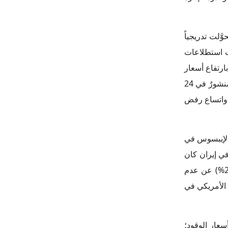
سعار الوقود؛
مستوى سجَّله الرئيس السابق "جو بايدن" عند (36%)، وإن ظلَّت أعلى قليلاً
ا أكثر قدرةً
ة خلال إدارة
أسعار الطاقة
مرار ارتفاع
قتصادياً فقط،
دارة "بايدن"
تحمَّل تكلفتها
ية للإدارات