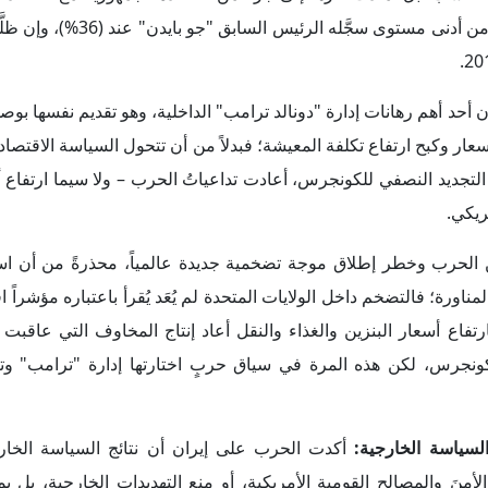
نَ والمصالح القومية الأمريكية، أو منع التهديدات الخارجية، بل ب
د حوَّل ارتفاعُ أسعار الوقود في أعقاب العمليات العسكرية الأمريكية 
عيشية يومية، خاصةً مع
صعود
متوسط سعر البنزين إلى ما فوق أر
عيات الحرب على إيران، واضطراب الشحن عبر مضيق هرمز، وهو ما عم
؛ فكل ارتفاع جديد في أسعار الوقود يمنح الديمقراطيين فرصة لاتهام الإد
 عسكرية مكلفة ضد النظام الإيراني، بينما يضع الجمهوريين أمام معض
 الناخب الأمريكي: الأسعار، والدخل، وتكلفة الحياة اليومية، التي على أ
 إيران الانقسام داخل حركة "اجعل أمريكا عظيمة مرة ثانية" (ماجا)؛
ديدة يمثل خيانة لأحد المرتكزات المؤسِّسة لخطاب "أمريكا أولا
بين تيار آخر أكثر ميلاً إلى التدخل العسكري ودعم إسرائيل، ويدافع
وية والعسكرية. وقد تجلى هذا الصدع في
مؤتمر اتحاد المحافظين الأمريك
سياسية للحرب، مثل "ستيف بانون"، وأخرى دافعت عن الضربات ضد إ