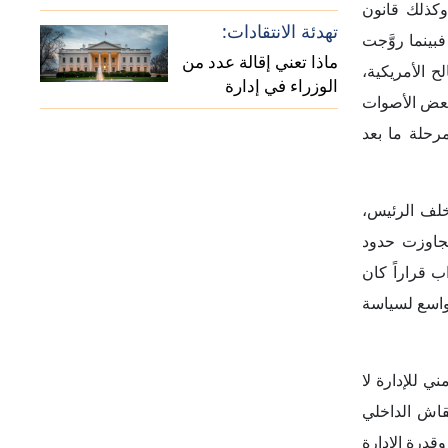
درة الإدارة
َلت تدريجياً
ت استطلاعات
شرة بارتفاع أسعار
استطلاعٌ لوكالة رويترز وشركة إيبسوس منشورٌ في 24
 الوقود واتساع رفض
لإيبسوس في
إلى العمل العسكري في إيران كان
مجدياً، عند أخذ تكاليفه ومكاسبه معاً في الاعتبار. في المقابل، قالت نسبة أكبر بلغت (51%) إن القرار لم يكن مجدياً، بينما أعرب (22%) عن عدم
لإيرانية، قال (54%) إن العمل العسكري الأمريكي في