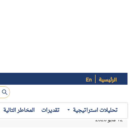
الرئيسية
En
محدودة الأثر، أو عمليات عسكرية تنحصر ارتداداتها على أمن 
هرمز من جانب طهران مع بداية الضربات الأمريكية–الإسرائيلية ا
تحليلات استراتيجية
تقديرات
المخاطر التالية
من شأنه تهدئة التوترات بين الجانبَين؛ فقد تحوَّلت الحرب إلى م
المتحدة منذ الغزو الأمريكي للعراق في مارس 2003.
وبقدر ما فرضت الحرب تكلفتها الاستراتيجية في الخارج، فإنها أفر
فيها الضغوط الاقتصادية والمعيشية المتصاعدة مع ارتفاع حاد 
في إعلان الحرب، فضلاً عن حسابات انتخابية يواجهها الحزبان 
في نوفمبر 2026.
ارتدادات الحرب
تتمثل أبرز ملامح تأثير الحرب الإيرانية على السياسة الداخلية الأم