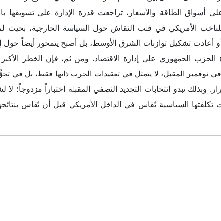
TwoFour54، منطقة ياس الإبداعية، المبنى
2، أبوظبي
ص.ب 769640 أبوظبى، إ.ع.م.
97126666937+
info@interregional.com
للتوظيف أرسل على info@jobsmir.com
جميع الحقوق محفوظة لموقع إنترريجونال للتحليلات الاستراتيجية 2026