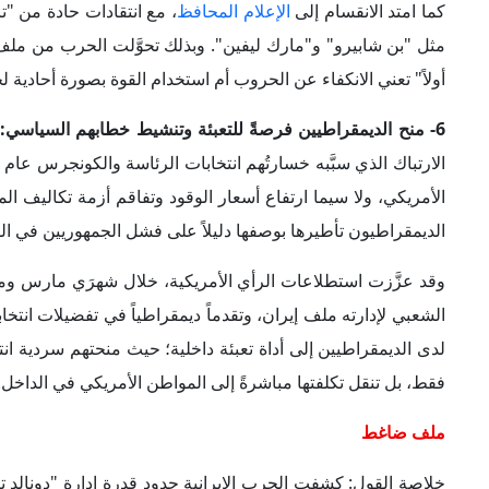
خلاصة القول: كشفت الحرب الإيرانية حدود قدرة إدارة "دونالد 
الداخل؛ فكلما اتسعت العمليات العسكرية وتعمَّقت تداعياتها ع
استراتيجياً خالصاً؛ فقد أعادت الحرب إدخال الاقتصاد اليومي
مقتصراً على إذا ما كانت واشنطن قد نجحت في إضعاف إيران أو 
المسار يستحق ارتفاع أسعار الوقود والغذاء وتآكل الثقة بقد
"ترامب" والجمهوريين قبل انتخابات التجديد النصفي للكونجرس في
انتخابية تُناقِض وعوده بخفض تكاليف المعيشة واستعادة الاستقرار
وحسب، بل لمدى قدرة الجمهوريين على الدفاع عن حربٍ باتت ت
الأوسط.
الكلمات المفتاحية
:
السياسة الداخلية الأمريكية