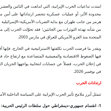
1- انقسام جمهوري–ديمقراطي حول سلطات الرئيس الحربية:
المتحدة الديمقراطيين والجمهوريين، على حد السواء، سلطات
سلطات الحرب لعام 1973، الذي يجعل قرار الع
الإدارة وبعض مؤيديها من الجمهوريين داخل مجلسَي الكونجرس 
وردع الخصوم، ومنع إيران من امتلاك قدرة نووية أو تهديد القوا
الجمهورية المحدودة، أن التصعيد العسكري جرى من دون تف
العمليات العسكرية أو من دون مخرج محدد من الحرب.
وقد عكست مناقشات الكونجرس منذ بداية العمليات العسكرية
ورفضوا محاولات إلزامه بسحب القوات الأمريكية من الحرب؛ ا
التفويض الدستوري، وأن استمرار العمليات أو الحصار البحري يتطل
يطالب الرئيس بسحب القوات الأمريكية من الحرب ضد إيران ما
الإدارة.
كما
رفض
مجلس الشيوخ، في نهاية أبريل، محاولة ديمقراطية جدي
يزال قادراً على تعبئة الكتلة الجمهورية، رغم تنامي الاعتراضات