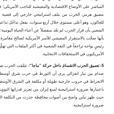
كما امتد الانقسام إلى
الإعلام المحافظ
، مع انتقادات حادة من "
مثل "بن شابيرو" و"مارك ليفين". وبذلك تحوَّلت الحرب من ملف خ
أولاً" تعني الانكفاء عن الحروب أم استخدام القوة بصورة أحادية لح
6- منح الديمقراطيين فرصةً للتعبئة وتنشيط خطابهم السياسي:
الأمريكي، ولا سيما ارتفاع أسعار الوقود وتفاقم أزمة تكاليف ال
الديمقراطيون تأطيرها بوصفها دليلاً على فشل الجمهوريين في الو
الشعبي لإدارته ملف إيران، وتقدماً ديمقراطياً في تفضيلات انتخا
لدى الديمقراطيين إلى أداة تعبئة داخلية؛ حيث منحتهم سردية انت
فقط، بل تنقل تكلفتها مباشرةً إلى المواطن الأمريكي في الداخل.
ملف ضاغط