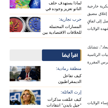
اء الولايات
"جيل بايدن" انتقادات
وكذلك قانون
الديمقراطيين؟
تهدئة الانتقادات:
 فبينما روَّجت
ماذا تعني إقالة عدد من
 الأمريكية،
الوزراء في إدارة
 بعض الأصوات
"ترامب"؟
حلة ما بعد
خلف الرئيس،
تجاوزت حدود
 قراراً كان
واسع لسياسة
ي للإدارة لا
نقاش الداخلي