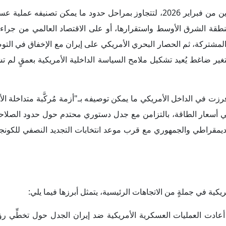
أعادت العمليات العسكرية الأمريكية ضد إيران الجدل حول تخطِّي رؤس
 الكونجرس المنصوص عليها في الدستور الأمريكي لإعلان الحرب، 
مليات العسكرية الأمريكية في الخارج بمشاركة بين السلطتَين التنفيذية والتشريعية؛
لضرورة العمليات العسكرية الأمريكية بوصفها وسيلة لحماية المصالح
ت والمصالح الأمريكية في الشرق الأوسط؛ اعتبر الديمقراطيون، ومعهم
ويض واضح من الكونجرس، ومن دون تصوُّر سياسي متماسك بشأن مر
 هذا الانقسام بوضوح؛ فبينما واصل معظم الجمهوريين الاصطفاف 
ستند الديمقراطيون إلى قانون صلاحيات الحرب لتأكيد أن الإدارة 
َّب موافقة تشريعية صريحة؛ ففي أبريل 2026،
رفض
مجلس النواب
 لم يحصل على تفويض من الكونجرس، مع استمرار الدعم الجمهوري ال
دة لتقييد صلاحيات الرئيس في الحرب، وهو ما أظهر أن الخطاب الأمن
 السياسية والقانونية. وبذلك، لم تؤدِّ الحرب الإيرانية إلى عسكرة ال