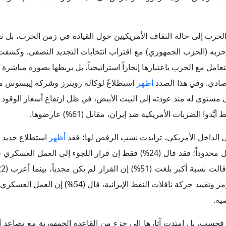
 فحسب، بل امتدت آثارها إلى جزء من القاعدة الجمهورية مع تصاعد أ
البيانات إلى أن نسبة تأييده البالغة (34%) باتت أدنى من أدنى 
أحد أهم رهانات إدارة "دونالد ترامب" الداخلية، وهو تقديم نفسها بوصفه
عار وكبح ارتفاع تكلفة المعيشة؛ فبدلاً من أن تتحول السياسة الاقتصادي
ت التجديد النصفي للكونجرس، أعادت تداعياتُ الحرب – ولا سيما ارتفاع 
ريكي.
 الحرب وخطر إطلاق موجة تضخمية جديدة عالمياً، محذرةً من أن است
مناورة؛ فالتضخم داخل الولايات المتحدة لم يُعَد يُقرأ باعتباره مؤشراً ا
تفاع أسعار البنزين والغذاء والنقل أعاد إنتاج المخاوف التي عاقبت إ
جديد النصفي للكونجرس، لكن هذه المرة في سياق حربٍ اختارتها إدارة "ترامب" وت
أكدت الحرب على إيران أن نتائج السياسة الخارج