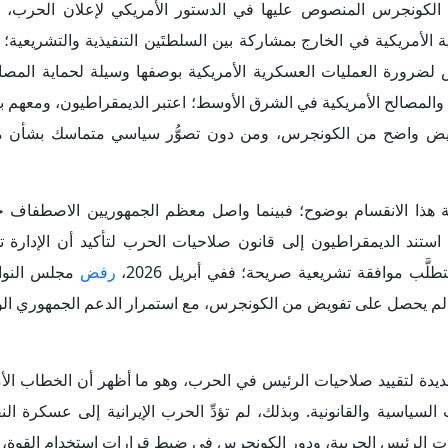
ت الرئيس الحربية، ودور الكونجرس في ضبط قرارات استخدام القوة، وق
ِ الحرب إلى حالة التفاف الأمريكيين حول القيادة في زمن الحرب، بل تحوّ
به (الحزب الجمهوري) مع اقتراب انتخابات التجديد النصفي. وكشف
لرأي العام الأمريكي لا يتعامل مع الحرب باعتبارها إنجازاً استراتيجياً، بل يربطها بصورة مبا
تصادي. وفي هذا الصدد
أظهر
ة تأييد "ترامب" هبطت إلى (36%)، وهو أدنى مستوى له منذ عودته إلى البيت الأبيض، في ظل ارتفاع أسعار
لى الداخل الأمريكي، تزايدت نسب الرفض لها؛ فقد
أظهر
استطلاع جديد 
أبريل 2026 أن التأييد للعمل العسكري الأمريكي في إيران لا يزال محدوداً؛ فقد قال (24%) فقط إن قرار اللجوء 
تأكدهم. ومع تحرك الولايات المتحدة لفرض حصار على مضيق هرمز وتقييد حركة ناقلات النفط ا
صية.