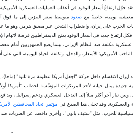
تاكر كارلسون" و"ميجين كيلي" للحرب، في مقابل هجوم من مُعلِّقين م
ارجي إلى اختبار داخلي لهوية الحركة وحدود ولائها للرئيس، وإذا ما 
ماية المصالح الأمريكية والإسرائيلية.
وفَّرت الحرب ضد إيران فرصة للديمقراطيين لإعادة تنشيط خطابهم 
الارتباك الذي سبَّبه خسارتُهم انتخابات الرئاسة والكونجرس عام 2024؛ إذ أتاحت لهم ربط سياسة "ترامب" الخارجية بتداعيا
معيشة. وبدلاً من أن يظل نقد الحرب محصوراً في بُعدها الدستوري أو ال
فاء بتعهُّدهم المركزي بخفض الأسعار وتحسين أوضاع الأسر الأمريكية.
وقد عزَّزت استطلاعات الرأي الأمريكية، خلال شهرَي مارس ومايو 2026، هذا الاتجاه؛ إذ أظهرت تراجعاً في تأييد "ترامب"
بات مجلس النواب، خاصةً بين الناخبين الأكثر حماساً للتصويت. وبذلك ت
خابية أكثر تماسكاً تقوم على أن إدارة "ترامب" لا تنتج فوضى استراتيج