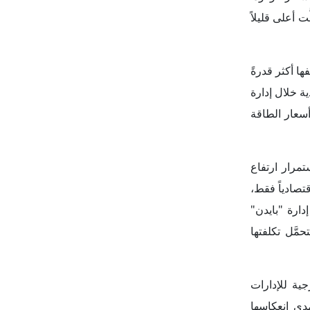
مدى انعكاسها
وإغلاق إيران
بعة دولارات
َّق الإحساس
ارة الأمريكية
لة الدفاع عن
ساسها يُصوِّت
 إذ كشفت عن
ً"، وهو رفض
 عن الضربات
يين
(CPAC)؛
يران بوصفها