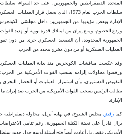
الأمريكي فقط، بل أعادت أيضاً فتح أسئلة أوسع حول حدود سلطا
على تحويل العمل العسكري إلى مكسب سياسي داخلي.
2- تآكل رصيد "ترامب" شعبياً وتحوُّل الحرب إلى عبء:
لم تؤدّ
إلى عبء سياسي داخلي يضغط على شعبية الرئيس الأمريكي وحز
الرأي بين شهرَي مارس ومايو 2026 أن ا
الوقود، وتفاقم تكلفة المعيشة، واتساع الشعور بعدم اليقين الاق
مارس 2026، أن نسب
الأمريكيين للحرب على إيران. ولفت الاستطلاع إلى أن (35%) فقط أيَّدوا الضربات الأمريكية ضد إيران، مقابل (61%) عارضوها.
ومع استمرار تأثيرات العمليات العسكرية الأمريكية ضد إيران ع
إيران كان له تأثير سلبي في الغالب على أوضاعهم المالية الشخ