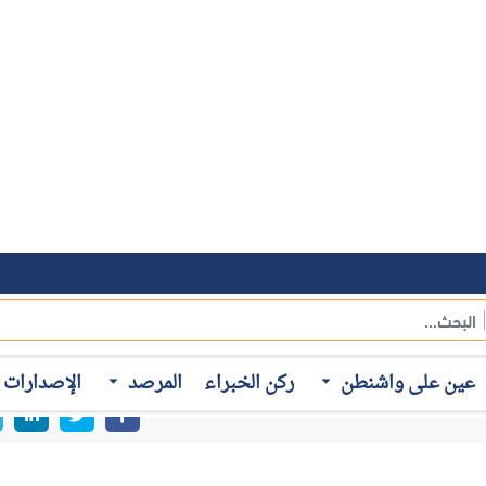
امتدت تداعيات الحرب الإيرانية، التي اندلعت في الثامن والعشرين من فبراير 2026، لتتجاوز بمراحل حدود ما يمكن
منطقة الشرق الأوسط واستقرارها، أو على الاقتصاد العالمي من جراء
لمشتركة، ثم الحصار البحري الأمريكي على إيران مع الإخفاق في التوص
عين على واشنطن
ركن الخبراء
المرصد
الإصدارات
تغير ضاغط يُعيد تشكيل ملامح السياسة الداخلية الأمريكية بعمقٍ لم تش
زت في الداخل الأمريكي ما يمكن توصيفه بـ"أزمة مُركَّبة متداخلة الأب
في أسعار الطاقة، بالتزامن مع جدل دستوري محتدم حول حدود الصلاحي
الديمقراطي والجمهوري مع قرب موعد انتخابات التجديد النصفي للكون
ريكية في جملةٍ من الاتجاهات الرئيسية، يتمثل أبرزها فيما يلي: