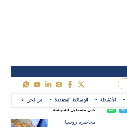
محاصرة روسيا:
لماذا يستهدف حلف
 تصنيفه عملية عسكرية خارجية
الناتو تعزيز وجوده في
 إغلاق مضيق
منطقة القوقاز؟
حرب تجارية:
ل إلى اتفاقٍ
الأنشطة
الوسائط المتعددة
من نحن
المسارات المحتملة
هده الولايات
للخلافات الاقتصادية بين
الصين وأوروبا
عاد"، تتشابك
اقرأ ايضاً
ات الرئاسية
جرس المقررة
منطقة رمادية:
كيف تفاعل
الديمقراطيون
والجمهوريون مع مذكرة
إرث العائلة:
التفاهم الأمريكية -
الإيرانية؟
كيف عمَّقت مذكرات