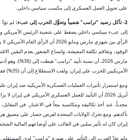
ولم تؤدِّ الحرب إلى التأثير على صورة "ترامب" لدى المستقلين
فقد
أشارت
من أدنى مستوى لـ"ترامب" في ولايته الأولى، وهو (33%) عام 2017.
3- عودة التضخم كقضية انتخابية مركزية:
قوَّضت الحرب ضد إيران 
من الإدارة الديمقراطية السابقة؛ إدارة "جو بايدن"، على ضبط الأس
"ترامب" الثانية إلى نقطة قوة انتخابية للجمهوريين قبل انتخابا
والبنزين – التضخمَ إلى صدارة القضايا الضاغطة على الناخب الأم
وقد
ربطت
تقارير اقتصادية بين صدمة أسعار النفط الناتجة عن
أسعار الطاقة سيُضعِف النمو، ويُقيِّد قدرة البنوك المركزية على ال
بل تحوَّل إلى مدخل سياسي لقياس كفاءة الإدارة الأمريكية؛ فار
انتخابياً في عام 2024؛ وذلك قبل انتخابات الت
السياسية المباشرة.
4- إبراز الحرب مركزيةَ التأثيرات الاقتصادية في الحكم على السياسة الخارجية: