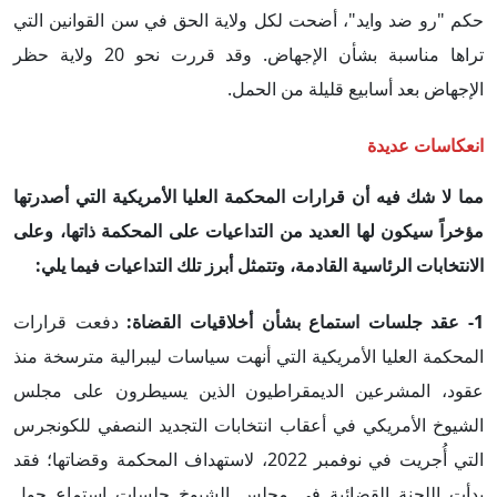
حكم "رو ضد وايد"، أضحت لكل ولاية الحق في سن القوانين التي
تراها مناسبة بشأن الإجهاض. وقد قررت نحو 20 ولاية حظر
الإجهاض بعد أسابيع قليلة من الحمل.
انعكاسات عديدة
مما لا شك فيه أن قرارات المحكمة العليا الأمريكية التي أصدرتها
مؤخراً سيكون لها العديد من التداعيات على المحكمة ذاتها، وعلى
الانتخابات الرئاسية القادمة، وتتمثل أبرز تلك التداعيات فيما يلي:
1- عقد جلسات استماع بشأن أخلاقيات القضاة:
دفعت قرارات
المحكمة العليا الأمريكية التي أنهت سياسات ليبرالية مترسخة منذ
عقود، المشرعين الديمقراطيون الذين يسيطرون على مجلس
الشيوخ الأمريكي في أعقاب انتخابات التجديد النصفي للكونجرس
التي أُجريت في نوفمبر 2022، لاستهداف المحكمة وقضاتها؛ فقد
بدأت اللجنة القضائية في مجلس الشيوخ جلسات استماع حول