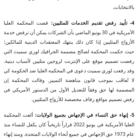
بالانتخابات.
4- تأييد رفض تقديم الخدمات للمثليين:
قضت المحكمة العليا
الأمريكية في 30 يونيو الماضي بأن الشركات يمكن أن ترفض خدمة
الأزواج المثليين إذا كان ذلك ينتهك المعتقدات الدينية للمالكين؛
حيث حكمت المحكمة لصالح مصممة الجرافيك لوري سميث التي
رفضت تصميم موقع على الإنترنت لزوجين مثليين لأسباب دينية.
وقد رفعت لوري سميث دعوى في المحكمة العليا ضد الحكومة كي
لا تُعاقَب بموجب قانون مناهضة التمييز. وقالت المحكمة إن
المصممة لها حق وفقاً للتعديل الأول من الدستور الأمريكي في
رفض تصميم مواقع زفاف مخصصة للأزواج المثليين.
5- إنهاء حق النساء في الإجهاض بجميع الولايات:
ألغت المحكمة
العليا الأمريكية في يونيو 2022 قراراً تاريخياً كان يكفل للنساء منذ
عام 1973 حق الإجهاض في جميع أنحاء الولايات المتحدة. ومنذ إنهاء