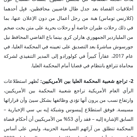
أخلاقيات القضاة بعد جدل طال قاضيين محافظين، قبِل أحدهما
(كلارنس توماس) هبة من رجل أعمال من دون الإعلان عنها، بما
في ذلك رحلات طيران خاصة أو رحلات بحرية على متن يخت ضخم
من الملياردير الجمهوري هارلن كرو. بينما باع القاضي المحافظ نيل
جورسوش مباشرةً بعد التصديق على تعيينه في المحكمة العليا، في
عام 2017، عقاراً كبيراً في كولورادو إلى المدير التنفيذي لشركة
محاماة تترافع بانتظام في قضايا أمام المحكمة العليا.
2- تراجع شعبية المحكمة العليا بين الأمريكيين:
تُظهر استطلاعات
الرأي العام الأمريكية تراجع شعبية المحكمة بين الأمريكيين،
وارتفاع نسب من يرون أنها تؤدي وظائفها بشكل سيئ وأن قراراتها
مسيسة. فوفق استطلاع إيبسوس وشبكة إيه بي سي الإخبارية –
السابق الإشارة إليه – فقد رأي 53% من الأمريكيين أن أحكام قضاة
المحكمة تنطلق من آرائهم السياسية الحزبية، وليس على أساس