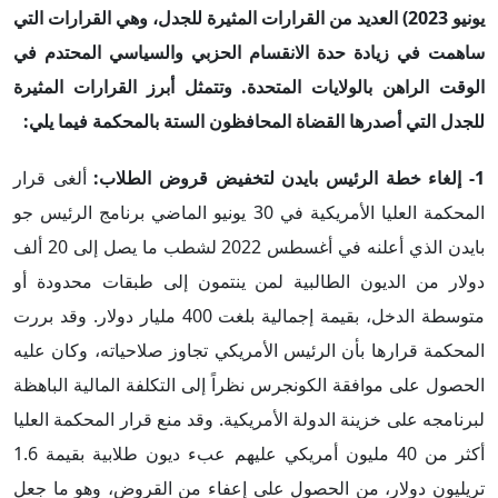
يونيو
2023
)
العديد من القرارات المثيرة للجدل، و
هي القرارات
التي
ساهمت في زيادة حدة الانقسام الحزبي والسياسي المحتدم في
الوقت الراهن بالولايات المتحدة. وتتمثل أبرز القرارات المثيرة
للجدل التي أصدرها القضا
ة
المحافظون الستة بالمحكمة فيما يلي
:
1- إلغاء خطة الرئيس بايدن لتخفيض قروض الطلاب:
ألغى قرار
المحكمة العليا الأمريكية في 30 يونيو الماضي برنامج الرئيس جو
بايدن الذي أعلنه في أغسطس 2022 لشطب ما يصل إلى 20 ألف
دولار من الديون الطالبية لمن ينتمون إلى طبقات محدودة أو
متوسطة الدخل، بقيمة إجمالية بلغت 400 مليار دولار. وقد بررت
المحكمة قرارها بأن الرئيس الأمريكي تجاوز صلاحياته، وكان عليه
الحصول على موافقة الكونجرس نظراً إلى التكلفة المالية الباهظة
لبرنامجه على خزينة الدولة الأمريكية. وقد منع قرار المحكمة العليا
أكثر من 40 مليون أمريكي عليهم عبء ديون طلابية بقيمة 1.6
تريليون دولار، من الحصول على إعفاء من القروض، وهو ما جعل