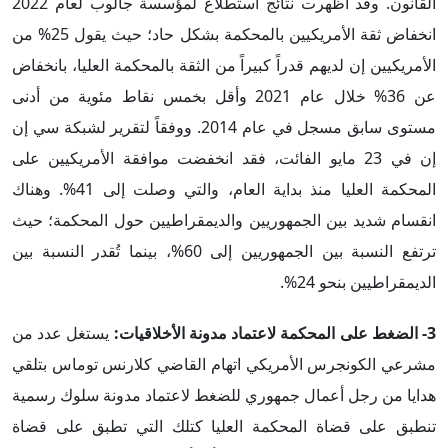
القانون. وقد أظهرت نتائج استطلاع لمؤسسة جالوب لعام 2022
انخفاض ثقة الأمريكيين بالمحكمة بشكل حاد؛ حيث يقول 25% من
الأمريكيين إن لديهم قدراً كبيراً من الثقة بالمحكمة العليا، بانخفاض
عن 36% خلال عام 2021 وأقل بخمس نقاط مئوية من أدنى
مستوى سابق مسجل في عام 2014. ووفقاً لتقرير لشبكة سي إن
إن في 23 مايو الفائت، فقد انخفضت موافقة الأمريكيين على
المحكمة العليا منذ بداية العام، والتي وصلت إلى 41%. وهناك
انقسام شديد بين الجمهوريين والديمقراطيين حول المحكمة؛ حيث
ترتفع النسبة بين الجمهوريين إلى 60%، بينما تُقدر النسبة بين
الديمقراطيين بنحو 24%.
3- الضغط على المحكمة لاعتماد مدونة الأخلاقيات:
يستغل عدد من
مشرعي الكونجرس الأمريكي اتهام القاضي كلارنس توماس بتلقي
هدايا من رجل أعمال جمهوري للضغط لاعتماد مدونة سلوك رسمية
تنطبق على قضاة المحكمة العليا كتلك التي تطبق على قضاة