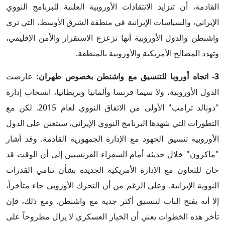
القادمة، أن تتزايد الانتقادات الأوروبية العلنية للبرنامج النووي
الإيراني، والسياسات الإيرانية في منطقة الشرق الأوسط، التي ترى
واشنطن والدول الأوروبية أنها تزعزع الاستقرار والأمن الإقليمي،
وتهدد المصالح الأمريكية والأوروبية بالمنطقة.
3- اتجاه أوروبا للتنسيق مع واشنطن بخصوص طهران:
عارضت
الدول الأوروبية، ولا سيما فرنسا وألمانيا وبريطانيا، انسحاب إدارة
"دونالد ترامب" الأولى من الاتفاق النووي لعام 2015. لكن مع
التطورات التي شهدها البرنامج النووي الإيراني، سيتعين على الدول
الأوروبية تنسيق الجهود مع الإدارة الجمهورية القادمة. وقد أشار
"ماكرون" خلال حديثه أمام السفراء الفرنسيين إلى أن الوقت قد
حان للتعاون مع الإدارة الأمريكية الجديدة بشأن تنامي القدرات
النووية الإيرانية. وعلى الرغم من أن التحرك الأوروبي جاء متأخراً،
إلا أنه يفتح الباب لتنسيق أكثر جدية مع واشنطن. ومع ذلك، فإن
تأخر هذه الخطوات يعني أن الخيار العسكري لا يزال مطروحاً على