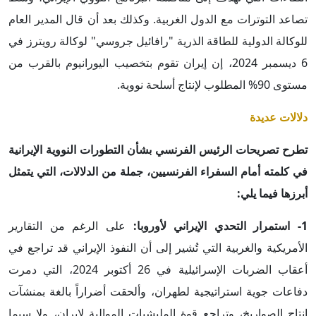
تصاعد التوترات مع الدول الغربية. وكذلك بعد أن قال المدير العام
للوكالة الدولية للطاقة الذرية "رافائيل جروسي" لوكالة رويترز في
6 ديسمبر 2024، إن إيران تقوم بتخصيب اليورانيوم بالقرب من
مستوى 90% المطلوب لإنتاج أسلحة نووية.
دلالات عديدة
تطرح تصريحات الرئيس الفرنسي بشأن التطورات النووية الإيرانية
في كلمته أمام السفراء الفرنسيين، جملة من الدلالات، التي يتمثل
أبرزها فيما يلي:
1- استمرار التحدي الإيراني لأوروبا:
على الرغم من التقارير
الأمريكية والغربية التي تُشير إلى أن النفوذ الإيراني قد تراجع في
أعقاب الضربات الإسرائيلية في 26 أكتوبر 2024، التي دمرت
دفاعات جوية استراتيجية لطهران، وألحقت أضراراً بالغة بمنشآت
إنتاج الصواريخ، وتراجع قوة المليشيات الموالية لإيران، ولا سيما