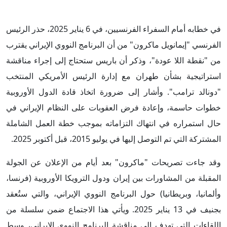
في خطابه أمام السفراء الفرنسيين، في 6 يناير 2025، حذر الرئيس
الفرنسي "إيمانويل ماكرون" من أن البرنامج النووي الإيراني يقترب
من "نقطة اللا عودة"، وذكر أن باريس ستحتاج إلى إجراء مناقشة
استراتيجية بشأن طهران مع إدارة الرئيس الأمريكي المنتخب
"دونالد ترامب". وأشار إلى ضرورة اتخاذ قادة الدول الأوروبية
خطوات حاسمة، وإعادة فرض العقوبات على النظام الإيراني في
حال استمراره في انتهاك التزاماته بموجب خطة العمل الشاملة
المشتركة التي تم التوصل إليها في يوليو 2015، قبل أكتوبر 2025.
وقد جاءت تصريحات "ماكرون" بعد أيام من الإعلان عن الجولة
المقبلة من المشاورات بين إيران ودول الترويكا الأوروبية (فرنسا،
وألمانيا، وبريطانيا) حول البرنامج النووي الإيراني، والتي ستُعقد
بجنيف في 13 يناير 2025. ويأتي هذا الاجتماع ضمن سلسلة من
اللقاءات التي تهدف إلى مناقشة البرنامج النووي الإيراني، وسط