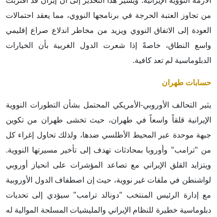
الأزمة النووية الإيرانية. ويشير هذا التحذير إلى أن إيران قد اقتربت
من تجاوز العتبة الحرجة في برنامجها النووي، مما يعقد احتمالات
العودة إلى الاتفاق النووي ويزيد من مخاطر اندلاع صراع إقليمي
واسع النطاق، خاصةً إذا شعرت الدول الغربية بأن الخيارات
الدبلوماسية لم تعد كافية.
حسابات طهران
يثير التحالف الأوروبي-الأمريكي المحتمل بشأن التطورات النووية
الإيرانية قلقاً واسعاً في طهران، حيث تخشى طهران من تكوين
جبهة موحدة عبر المحيط الأطلسي ضدها، ولذلك تحاول إغراء كل
من "ترامب" وأوروبا بمحادثات تهدف إلى تأخير مسيرتها النووية.
ويتزايد القلق الإيراني مع تصاعد المؤشرات على انحياز أوروبي
لواشنطن في ملفات غير نووية، حيث إن اصطفاف الدول الأوروبية
مع إدارة الرئيس المنتخب "دونالد ترامب" سيؤدي إلى تحديات
دبلوماسية خطيرة للنظام الإيراني والمليشيات المسلحة الموالية له