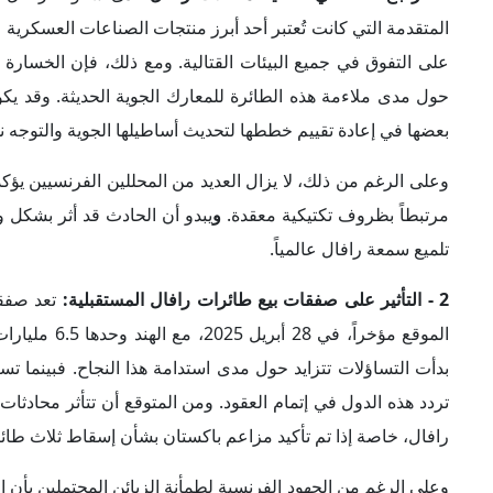
المتقدمة التي كانت تُعتبر أحد أبرز منتجات الصناعات العسكرية ال
حول مدى ملاءمة هذه الطائرة للمعارك الجوية الحديثة.
وقد يكو
بعضها في إعادة تقييم خططها لتحديث أساطيلها الجوية والتوجه نحو خيارات بديلة مثل مق
وعلى الرغم من ذلك، لا يزال العديد من المحللين الفرنسيين يؤكد
مرتبطاً بظروف تكتيكية معقدة.
و
يبدو أن الحادث قد أثر بشكل و
تلميع سمعة رافال عالمياً.
2 - التأثير على صفقات بيع طائرات رافال المستقبلية:
تعد صفقا
بدأت التساؤلات تتزايد حول مدى استدامة هذا النجاح. فبينما تس
تردد هذه الدول في إتمام العقود. ومن المتوقع أن تتأثر محادثا
رافال، خاصة إذا تم تأكيد مزاعم باكستان بشأن إسقاط ثلاث طائ
وعلى الرغم من الجهود الفرنسية لطمأنة الزبائن المحتملين بأن ا