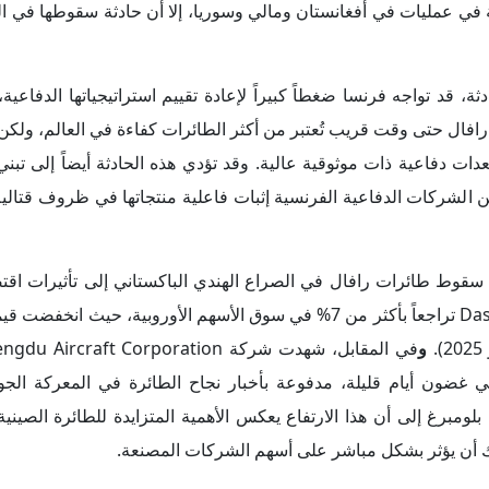
 رافال السابقة في عمليات في أفغانستان ومالي وسوريا، إلا أن حادثة سقوطها في
ة، قد تواجه فرنسا ضغطاً كبيراً لإعادة تقييم استراتيجياتها الدفاعية
افال حتى وقت قريب تُعتبر من أكثر الطائرات كفاءة في العالم، ولك
ت دفاعية ذات موثوقية عالية. وقد تؤدي هذه الحادثة أيضاً إلى تبني
 الشركات الدفاعية الفرنسية إثبات فاعلية منتجاتها في ظروف قتالية
سقوط طائرات رافال في الصراع الهندي الباكستاني إلى تأثيرات اقت
على شركة داسو. وعقب الحادث، سجلت أسهم Dassault Aviation تراجعاً بأكثر من 7% في سوق الأسهم الأوروبية
و
 J-10C الصينية ارتفاعاً حاداً في أسهمها بنسبة 40% في غضون أيام قليلة، مدفوعة بأخبار نجاح الطائرة في المع
بلومبرغ إلى أن هذا الارتفاع يعكس الأهمية المتزايدة للطائرة الصيني
رك أن يؤثر بشكل مباشر على أسهم الشركات المصنعة.