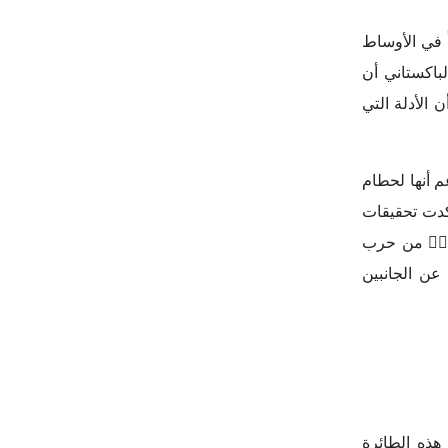
 في الأوساط
لباكستاني أن
الأدلة التي
م أنها لحطام
كدت تحقيقات
زءاࣧ من حرب
عن الجانبين
هذه الطائرة