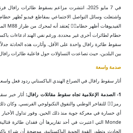
في 7 مايو 2025، انتشرت مزاعم بسقوط طائرات راف
واشتعلت وسائل التواصل الاجتماعي بمقاطع فيديو تُظهر حطام ط
حطام لطائرات أخرى غير محددة. ورغم نفي الهند ادعاءات باكس
سقوط طائرة رافال واحدة على الأقل. وأثارت هذه الحادثة جدلا
بين البلدين، حيث تصاعدت التساؤلات حول فاعلية طائرات رافال في
صدمة واسعة
أثار سقوط رافال في الصراع الهندي الباكستاني ردود فعل واسع
1- الصدمة الإعلامية تجاه سقوط مقاتلات رافال:
أثار خبر سق
Monde التي اعتبرت في أحد تقاريرها أن فقدان طائرة قتالية مثل رافال يمثل إحراجاً كبيراً لصورة الطائرة الفرنسية.