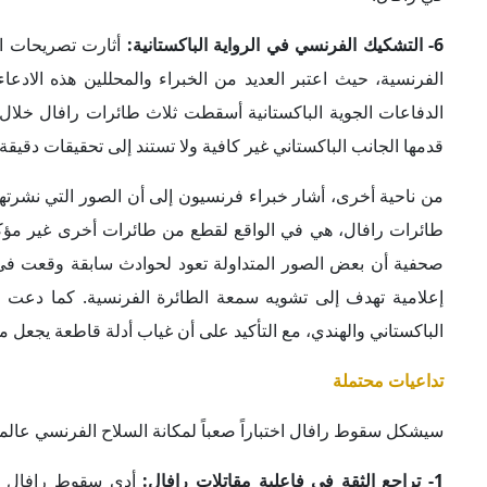
6- التشكيك الفرنسي في الرواية الباكستانية:
أثارت تصريحات ال
الفرنسية، حيث اعتبر العديد من الخبراء والمحللين هذه الادعا
الدفاعات الجوية الباكستانية أسقطت ثلاث طائرات رافال خلال 
قدمها الجانب الباكستاني غير كافية ولا تستند إلى تحقيقات دقيقة.
من ناحية أخرى، أشار خبراء فرنسيون إلى أن الصور التي نشرتها
طائرات رافال، هي في الواقع لقطع من طائرات أخرى غير مؤكدة
صحفية أن بعض الصور المتداولة تعود لحوادث سابقة وقعت في 
إعلامية تهدف إلى تشويه سمعة الطائرة الفرنسية.
كما دعت ال
الباكستاني والهندي، مع التأكيد على أن غياب أدلة قاطعة يجعل 
تداعيات محتملة
سيشكل سقوط رافال اختباراً صعباً لمكانة السلاح الفرنسي عالمي
1- تراجع الثقة في فاعلية مقاتلات رافال:
أدى سقوط رافال في