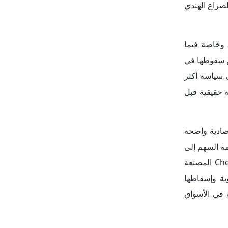
 الصراع الهندي
، وخاصة فيما
ن سقوطها في
 سياسة أكثر
 حقيقية قبل
صادية واضحة
، حيث انخفضت قيمة السهم إلى
في المقابل، شهدت شركة Chengdu Aircraft Corporation المصنعة
ركة الجوية وإسقاطها
ة في الأسواق