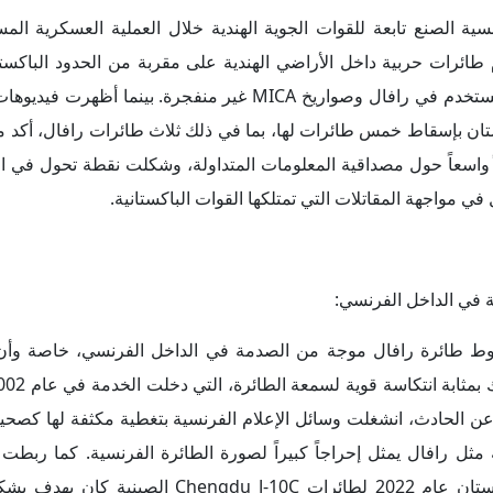
ال فرنسية الصنع تابعة للقوات الجوية الهندية خلال العملية العسكرية ال
ائرات حربية داخل الأراضي الهندية على مقربة من الحدود الباكستان
الفيديوهات أظهر حطاماࣧ يُعتقد أنه لمحرك من طراز M88 المستخدم في رافال وصواريخ MICA غير منفج
تان بإسقاط خمس طائرات لها، بما في ذلك ثلاث طائرات رافال، أكد
ً واسعاً حول مصداقية المعلومات المتداولة، وشكلت نقطة تحول في ا
 مواجهة المقاتلات التي تمتلكها القوات الباكستانية.
ة في الداخل الفرنسي:
وط طائرة رافال موجة من الصدمة في الداخل الفرنسي، خاصة وأن ر
كما ربطت ا
الحادث وتطور القوة الجوية الباكستانية، موضحة أن شراء باكستان عام 2022 لطائرات 0C