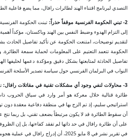
التصدي لبرنامج اقتناء الهند لطائرات رافال، مما يضع فاعلية ال
2- تبني الحكومة الفرنسية موقفاً حذراً:
تبنت الحكومة الفرنسية 
إلى التزام الهدوء وضبط النفس بين الهند وباكستان، مؤكداً أهمي
لتقديم توضيحات، امتنعت الحكومة عن تأكيد تفاصيل الحادث بش
الحكومة تتعمد التعتيم على المعلومات لحماية سمعة الطائرة. 
تفاصيل الحادثة لمتابعتها بشكل دقيق ومؤكدة دعمها لحليفها ا
النواب في البرلمان الفرنسي حول سياسة تصدير الأسلحة الفرن
3- محاولات لنفي وجود أي مشكلات تقنية في مقاتلات رافال:
ت
طائرة قتالية خلال معركة هو أمر وارد في سياق الحروب ذات ا
استراتيجي سليم، إذ تم الزج بها في منطقة دفاعية معقدة دون تو
أن سقوط الطائرة قد لا يكون مرتبطاً بضعف تقني، بل ربما نتج عن
في تقرير نشر في 8 مايو 2025، أن إدراج