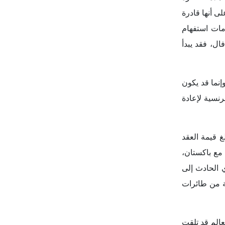
ى أنها قادرة
ارة في مواجهة طائرات تعتمد على تكنولوجيا صينية، مثل J-10C، أثار علامات استفهام
ال، فقد يبدأ
إنما قد يكون
رنسية لإعادة
غ قيمة العقد
ئرات في الصراع مع باكستان،
ي الحادث إلى
عة من طائرات
عالم قد تلقت