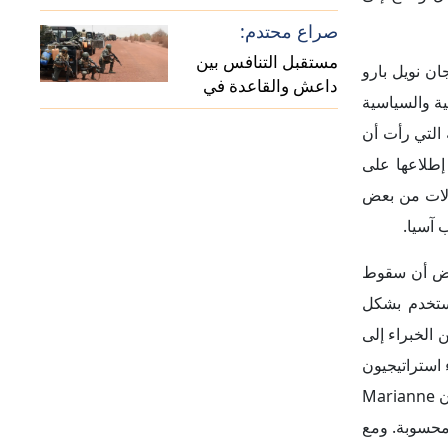
الأمريكية؟
صراع محتدم:
مستقبل التنافس بين
ان نويل بارو
داعش والقاعدة في
ية والسياسية
منطقة الساحل الأفريقي
التي رأت أن
إطلاعها على
ؤلات من بعض
 آسيا.
بعض أن سقوط
تستخدم بشكل
 الخبراء إلى
 استراتيجيون
على أن طائرة رافال في حد ذاتها لم تفقد كفاءتها، بل إن الظروف المحيطة بالمهمة كانت غير ملائمة. وأوضح أحد المحللين لمجلة ماريان Marianne
غير محسوبة. ومع