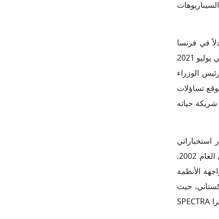
لسيناريوهات
لاً في فرنسا
جرى فيه استحضار حيثيات صفقة بيع 36 طائرة رافال للهند في العام 2016 بقيمة 7.8 مليارات يورو والجدل الذي رافقها. حيث فࣳتح في يوليو 2021
يس الوزراء
عن القضية التي أطلق عليها اسم Rafale Papers. كما أثار الموقع تساؤلات
 شريكة حياته
 مصدر استخباراتي
فرنسي لـCNN سقوط طائرة رافال في الصراع بين الهند وباكستان، ما قد يشكل أول خسارة قتالية للرافال منذ دخولها الخدمة في العام 2002.
اجهة الأنظمة
Chen صينية تابعة لسلاح الجو الباكستاني، حيث
يتمتع هذا الصاروخ بتوجيه راداري نشط ودعم من طائرات الإنذار المبكر Saab 2000 Erieye، مما جعله يتغلب على نظام الدفاع سبيكترا SPECTRA