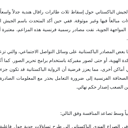
جيش الباكستاني حول إسقاط ثلاث طائرات رافال هندية جدلاً واسعاً
ءات مبالغاً فيها وغير موثوقة. ففي حين أكد المتحدث باسم الجيش ا
المواجهة الجوية، نفت مصادر رسمية فرنسية هذه المزاعم، معتبرة أن 
 بعض المصادر الباكستانية على وسائل التواصل الاجتماعي، والتي تزع
 الهوية، أو حتى لصور مفبركة باستخدام برامج تحرير الصور. كما أ
أماكن أخرى، مما يعزز فرضية أن الرواية الباكستانية قد تكون ج
صحافة الفرنسية إلى ضرورة التعامل بحذر مع المعلومات الصادرة 
من الصعب إصدار حكم نهائي.
اً وسط تصاعد المنافسة وفق التالي:
 الصراع الهندي الباكستاني إلى طرح تساؤلات جدية حول فاعلية 