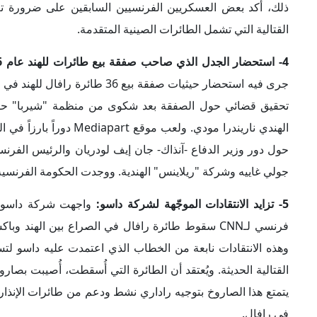
ذلك، أكد بعض العسكريين الفرنسيين السابقين على ضرورة تعز
القتالية التي تشمل الطائرات الصينية المتقدمة.
4- استحضار الجدل الذي صاحب صفقة بيع طائرات للهند عام 2016
تحقيق قضائي حول الصفقة بعد شكوى من منظمة "شيربا" حول
حول دور وزير الدفاع -آنذاك- جان إيف لودريان والرئيس الفرنس
جولي غاييه وشركة "ريلاينس" الهندية. ووجدت الحكومة الفرن
5- تزايد الانتقادات الموجّهة لشركة داسو:
وهذه الانتقادات نابعة من الخطاب الذي اعتمدت عليه داسو لتسوي
في رافال.