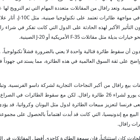
فرنسية. وتعد رافال من المقاتلات متعددة المهام التي تم الترويج لها عل
على التفوق في جميع البيئات القتالية. ومع ذلك، فإن الخس
ن التأثير الأكبر لهذه الحادثة على الدول التي كانت تفكر في شراء راف
اتلات F-35 الأمريكية أو J-20 الصينية.
ون أن سقوط طائرة قتالية واحدة لا يعني بالضرورة فشلاً تكنولوجياً، و
اضح على ثقة السوق العالمية في هذه الطائرة، مما يستدعي جهوداً ف
ت بيع رافال من أكبر النجاحات التجارية لشركة داسو الفرنسية. وتبل
الموقع مؤخراً، في 28 أبريل 2025، مع الهند وحدها 6.5 مليارات يورو لشراء 26 طائرة رافال. لكن مع سقوط الطا
عى فرنسا لتعزيز مبيعات الطائرة لدول مثل اليونان وكرواتيا، قد يؤد
ت البيع مع إندونيسيا، التي كانت قد أبدت اهتماماً بالحصول على مجمو
رات رافال.
لحادث كان استثنائياً، فإن سمعة الطائرة كإحدى أفضل المقاتلات في ال