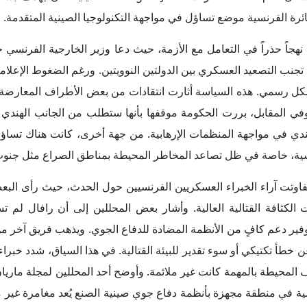
طائرة الفرنسية موضع تساؤل في مواجهة التكنولوجيا الصينية المتقدمة.
نهجاً حذراً في التعامل مع الأزمة، حيث دعا وزير الخارجية الفرنسي ج
ة تجنب التصعيد العسكري بين الدولتين النوويتين. ورغم الضغوط الإعلام
كل رسمي. هذه السياسة أثارت انتقادات من بعض الأطراف المعارضة 
وفي المقابل، بررت الحكومة موقفها بأنها ستطلب من الجانب الهندي 
لهندي في مواجهة المنظمات الإرهابية. من جهة أخرى، كانت هناك تسا
سية، خاصة في ظل تصاعد المخاطر المحيطة بمناطق الصراع مثل جنوب
فاوتت آراء الخبراء العسكريين الفرنسيين حول الحدث، حيث رأى ال
لكثافة القتالية العالية. وأشار بعض المحللين إلى أن رافال لم 
فير دعم كافٍ من الأنظمة المضادة للدفاع الجوي. ويذهب فريق آخر من
 خطأ تكتيكي أو سوء تقدير للبيئة القتالية. في هذا السياق، شدد خبراء
 رافال في عملية هجومية في منطقة مجهزة بأنظمة دفاع جوي صينية الصنع يُعد مغامرة 