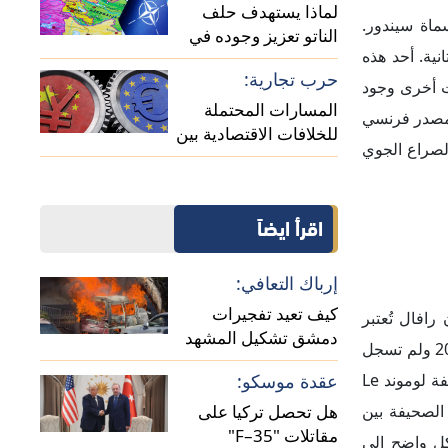
لماذا يستهدف حلف
مسماة سيندور.
الناتو تعزيز وجوده في
ية. أحد هذه
منطقة القوقاز؟
حرب تجارية:
رة. بينما أظهرت فيديوهات أخرى وجود
المسارات المحتملة
 مصدر فرنسي
للخلافات الاقتصادية بين
لصراع الجوي
الصين وأوروبا
اقرأ ايضاً
إرباك التعافي:
كيف تعيد تفجيرات
افال تُعتبر
دمشق تشكيل المشهد
رمزاࣧ للتفاخر الوطني والتفوق التكنولوجي الفرنسي. وكان ذلك بمثابة انتكاسة قوية لسمعة الطائرة، التي دخلت الخدمة في عام 2002 ولم تسجل
الأمني في سوريا؟
أي خسارة في معركة جوية منذ ذلك الحين. وفور تداول الأخبار عن الحادث، انشغلت وسائل الإعلام الفرنسية بتغطية مكثفة لها كصحيفة لوموند Le
عقدة موسكو:
لصحيفة بين
هل تحصل تركيا على
مقاتلات "F–35"
Chengdu J-1 الصينية كان يهدف بشكل واضح إلى