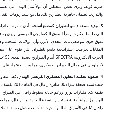
ضربة قوية. ويرى بعض المحللين أن دولاً مثل الهند، التي تعت
والتدريب لضمان جاهزية الطيارين للتعامل مع سيناريوهات القتال
3- تهديد سمعة داسو للطيران كمصنع أسلحة:
أدى سقوط طائرات 
التي طالما اعتُبرت رمزاً للتفوق التكنولوجي الفرنسي. ويرى بع
تفوق جوي موضعي بات التحدي الأبرز. وأن الولايات المتحدة و
المقابل، تعرضت استراتيجية داسو للطيران التي تقوم على م
تكنولوجي في مجال الطيران العسكري، مما يعزز الاعتماد على الأنظ
4- صعوبة تفكيك التعاون العسكري الفرنسي الهندي:
يُعد التعا
بقيمة 6.5 مليارات يورو. ورغم حادثة سقوط رافال في الصراع
الهند أول دولة أجنبية تستخدم النسخة البحرية من رافال، مما يع