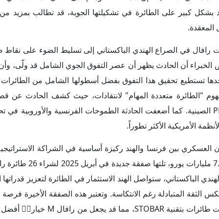
مد بشكل كبير على الطائرة في تشكيلتها الجوية، قد تطالب بمزيد من 
 المعقدة.
رافال في الصراع الهندي الباكستاني إلى تسليط الضوء على نقاط 
ض الخبراء أن الحادث يظهر أن عصر التفوق الجوي الشامل قد ولّى، وأ
حدها تستطيع تحقيق هذا التفوق بفضل أسطولها الشامل من الطائرات 
فهوم "الطائرة متعددة المهام" لانتقادات، حيث كشف الحادث عن ق
الحرب الإلكترونية SPECTRA أمام الصواريخ بعيدة المدى PL-15E الصينية. كما أضعفت الحادثة الطموحات الفرنسية والأور
مة الأمريكية الأكثر تطوراً.
ون العسكري بين فرنسا والهند ركيزة أساسية في الشراكة الاستراتيجية 
 الهندي الباكستاني، ستواصل الهند الاستثمار في الطائرة لتعزيز قدراتها ا
كس الثقة المتبادلة رغم الانتكاسة. وتعتبر هذه الصفقة الأخيرة فرصة 
رافال M في الأسواق العالمية، حيث بدأت عدة دول تعتمد حاملات طائرات بت