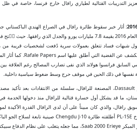
يز التدريبات القتالية لطياري رافال خارج فرنسا، خاصة في ظل ا
: أثار خبر سقوط طائرة رافال في الصراع الهندي الباكستاني جد
 شبهات فساد تتعلق بعمولات سرية دُفعت لشخصيات قريبة من رئ
الهندي ناريندرا مودي. ولعب موقع Mediapart دوراً بارزاً في الكشف 
ي السابق فرانسوا هولاند الذي نفى تضارب المصالح رغم العلاقة بين
سية نفسها في ذلك الحين في موقف حرج وسط ضغوط سياسية داخلية.
واجهت شركة داسو Dassault، المصنعة للرافال، سلسلة من الانتقادات بعد تأكيد
ق رافال، والذي كان مبيناً على أن لدى الرافال القدرة الأكيدة لمو
القتالية الحديثة. ويُعتقد أن الطائرة التي أُسقطت، أُصيبت بصاروخ PL-15E أطلقته طائرة gdu J-10