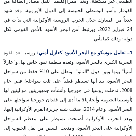
الطبيعي غير مستغلة، ويُعَد "ممراً إقليمياً" لنقل مصادر الطاقة من
القوقاز وآسيا الوسطى الحبيسة إلى الدول الأوروبية، وقد شهد
عدداً من المعارك خلال الحرب الروسية الأوكرانية التي بدأت في
24 فبراير 2022. ويرتبط أمن البحر الأسود بالأمن القومي لكل
دوله؛ وذلك كما يأتي:
1– تعامل موسكو مع البحر الأسود كعازل أمني:
روسيا تعد القوة
البحرية الكبرى بالبحر الأسود، وتعده منطقة نفوذ خاص بها، و"عازلاً
أمنياً" بينها وبين دول "الناتو"، وتطل على 10% فقط من سواحل
البحر الأسود، بيد أنها تسيطر فعلياً على ثلث سواحله؛ ففي عام
2008، تدخلت روسيا في جورجيا وأنشأت جمهوريتين مواليتين لها
(أوسيتيا الجنوبية وأبخازيا)؛ ما أدى إلى فقدان جورجيا سواحلها على
البحر الأسود. وعام 2014، ضمَّت شبه جزيرة القرم الأوكرانية إليها،
وبعد الحرب الأوكرانية أصبحت تسيطر على معظم السواحل
الأوكرانية على البحر الأسود، ومنعت السفن من نقل الحبوب إلى