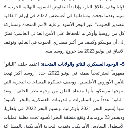
قَبِلتا وقف إطلاق النار، وإذا بدأ التفاوض للتسوية النهائية للحرب، لا
سيما بعدما نجحت وساطتها في أغسطس 2022 في إبرام "اتفاقية
لتصدير الحبوب" عبر البحر الأسود برعاية الأمم المتحدة ومشاركة
كل من روسيا وأوكرانيا للحفاظ على الأمن الغذائي العالمي؛ نظرًا
إلى أن موسكو وكييف من أكبر مصدري الحبوب في العالم، وتوقف
الاتفاق في يوليو 2023 بعد خروج روسيا منه.
5– الوجود العسكري للناتو والولايات المتحدة:
اعتمد حلف "الناتو"
مفهوماً استراتيجياً بقمته في يونيو 2022، حدد "روسيا أكبرَ تهديد
للأمن الأوروبي الأطلسي، ووصف عسكرة المساحات البحرية التي
تنتهجها موسكو، بأنها مدعاة للقلق من وجهة نظر الحلف". ونفذ
"الناتو" عدداً من المناورات والتدريبات العسكرية بالبحر الأسود؛
منها (نسيم البحر 2021 بأوكرانيا، ونسيم البحر 2022 في بلغاريا،
وديفندر 23 برومانيا). وتقع منطقة البحر الأسود تحت مظلة عمليات
الأسطول السادس الأمريكي. ونفذت البحرية الأمريكية، بالمشاركة