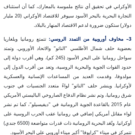
الأوكراني في تحقيق أي نتائج ملموسة بالمعارك، كما أن استئناف
التجارة البحرية بالبحر الأسود سيوفر للاقتصاد الأوكراني (20 مليار
دولار) ستكون ضرورة لدعم الاقتصاد المنهار بالبلاد.
3– مخاوف أوروبية من التمدد الروسي:
تتمتع رومانيا وبلغاريا
بعضوية حلف شمال الأطلسي "الناتو" والاتحاد الأوروبي. وتمتد
سواحل رومانيا على البحر الأسود (245 كم)، وهي أقرب دولة إلى
حدود القوات الجوية والبحرية الروسية، وتعد من أقرب الدول إلى
مولدوفا، وقدمت العديد من المساعدات الإنسانية والعسكرية
لأوكرانيا. وينشر حلف "الناتو" لواءً متعدد الجنسيات في جنوب
شرق رومانيا، وتم نشر نظام الدفاع الصاروخي الباليستي الأمريكي
عام 2015 بالقاعدة الجوية الرومانية في "ديفيسيلو"، كما تم نشر
لواء مقاتل أمريكي إضافي في رومانيا عقب الحرب الروسية على
أوكرانيا. وتُعَد البحرية الرومانية ذات قدرات متواضعة (6500 جندي)
تتمركز في ميناء "كرايوفا" أكبر ميناء أوروبي على البحر الأسود.