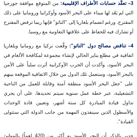
3– تعقُّد حسابات الأطراف الإقليمية:
من المتوقع موافقة جورجيا
التي لم يَعُد لها ميناء على البحر الأسود وأوكرانيا ورومانيا على ذلك
المقترح. ورغم انضمام بلغاريا إلى "الناتو" فإنها ربما ترفض المقترح
أو تشارك فيه للحفاظ على علاقتها التعاونية مع روسيا.
4– تناقض مصالح دول "الناتو":
وقَّعت تركيا مع رومانيا وبلغاريا
اتفاقية في مطلع يناير الحالي لإنشاء مجموعة لمكافحة الألغام في
البحر الأسود، وأكدت أن الحرب الأوكرانية أثرت سلباً على الأمن
بالبحر الأسود، وستعمل تلك الدول من خلال الاتفاقية الموقعة بينهم
على "جعل البحر الأسود منطقة آمنة وقابلة للعمل من الناحية
التشغيلية، عبر خطة عمل سنوية سيتم تحديدها، على أن يجري
تداول قيادة المبادرة كل ستة أشهر، وتعيين قادة الوحدات
والأسطول الذين سينفذون المهمة من جانب الدولة التي ستتولى
القيادة".
جدير بالذكر أن البحر الأسود به أكثر من (420 لغماً) بالموانئ