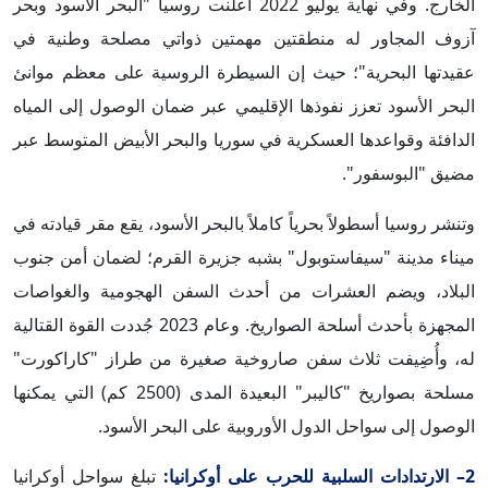
الخارج. وفي نهاية يوليو 2022 أعلنت روسيا "البحر الأسود وبحر
آزوف المجاور له منطقتين مهمتين ذواتي مصلحة وطنية في
عقيدتها البحرية"؛ حيث إن السيطرة الروسية على معظم موانئ
البحر الأسود تعزز نفوذها الإقليمي عبر ضمان الوصول إلى المياه
الدافئة وقواعدها العسكرية في سوريا والبحر الأبيض المتوسط عبر
مضيق "البوسفور".
وتنشر روسيا أسطولاً بحرياً كاملاً بالبحر الأسود، يقع مقر قيادته في
ميناء مدينة "سيفاستوبول" بشبه جزيرة القرم؛ لضمان أمن جنوب
البلاد، ويضم العشرات من أحدث السفن الهجومية والغواصات
المجهزة بأحدث أسلحة الصواريخ. وعام 2023 جُددت القوة القتالية
له، وأُضِيفت ثلاث سفن صاروخية صغيرة من طراز "كاراكورت"
مسلحة بصواريخ "كاليبر" البعيدة المدى (2500 كم) التي يمكنها
الوصول إلى سواحل الدول الأوروبية على البحر الأسود.
2– الارتدادات السلبية للحرب على أوكرانيا:
تبلغ سواحل أوكرانيا