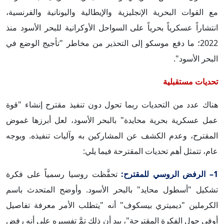
مع القوات البحرية الإنجليزية والإيطالية واليونانية والفرنسية،
انتشاراً عسكرياً بحرياً على السواحل الأوكرانية للبحر الأسود منذ
2022؛ ما دفع موسكو إلى التحذير من مخاطر "تأجيج الوضع في
البحر الأسود".
تحديات مستقبلية
هناك عدد من التحديات ربما تحول دون تنفيذ مقترح إنشاء "قوة
عمل عسكرية بحرية محايدة" بالبحر الأسود، لعل أبرزها غموض
المقترح، وعدم الكشف عن المشاركين به وآليات تنفيذه. وبوجه
عام، تتمثل أهم تحديات المقترحة فيما يلي:
1– الرفض الروسي للمقترح:
تحفَّظت روسيا رسمياً على فكرة
تشكيل "أسطول محايد" بالبحر الأسود. وأوضح المتحدث باسم
الكرملين "ديميتري بيسكوف" أنه "يتطلب الأمر معرفة تفاصيل
أوفى حول الفكرة المقترحة"، بيد أن ذلك تمَّ تفسيره على أنه رفض