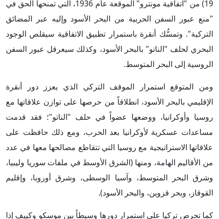
19) من "اتفاقية مونترو" الموقعة عام 1936، التي تمنحها الحق في
"منع عبور السفن الحربية من البحر الأسود وإليه عبر المضائق
التركية". وتمسُّك أنقرة باستمرار تطبيق الاتفاقية سيقلص الوجود
البحري لحلف "الناتو" بالبحر الأسود، وكذلك سيعرقل عبور السفن
الروسية إلى البحر المتوسط.
ومن المتوقع استمرار الموقف التركي الذي يعزز دور أنقرة
الإقليمي بالبحر الأسود، انطلاقاً من حرصها على توازن علاقاتها مع
روسيا وأوكرانيا، ووضعها عضواً في حلف "الناتو"؛ فقد قدمت
مساعدات عسكرية لأوكرانيا بعد الحرب، ومع ذلك حافظت على
علاقاتها الاستراتيجية مع روسيا التي تتقاطع مصالحها معها في عدد
من الأقاليم الهامة، ومنها (الشرق الأوسط في ملفات سوريا وليبيا،
وشرق البحر المتوسط، وآسيا الوسطى، وشرق أوروبا، وإقليم
القوقاز، وبحر قزوين، والبحر الأسود).
كما تحرص تركيا على استمرار دورها وسيطاً بين موسكو وكييف إذا