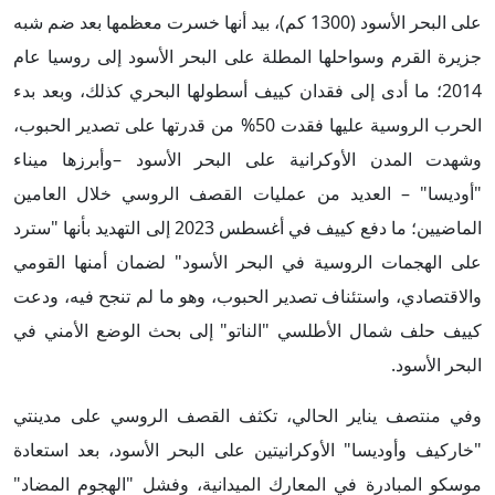
على البحر الأسود (1300 كم)، بيد أنها خسرت معظمها بعد ضم شبه
جزيرة القرم وسواحلها المطلة على البحر الأسود إلى روسيا عام
2014؛ ما أدى إلى فقدان كييف أسطولها البحري كذلك، وبعد بدء
الحرب الروسية عليها فقدت 50% من قدرتها على تصدير الحبوب،
وشهدت المدن الأوكرانية على البحر الأسود –وأبرزها ميناء
"أوديسا" – العديد من عمليات القصف الروسي خلال العامين
الماضيين؛ ما دفع كييف في أغسطس 2023 إلى التهديد بأنها "سترد
على الهجمات الروسية في البحر الأسود" لضمان أمنها القومي
والاقتصادي، واستئناف تصدير الحبوب، وهو ما لم تنجح فيه، ودعت
كييف حلف شمال الأطلسي "الناتو" إلى بحث الوضع الأمني في
البحر الأسود.
وفي منتصف يناير الحالي، تكثف القصف الروسي على مدينتي
"خاركيف وأوديسا" الأوكرانيتين على البحر الأسود، بعد استعادة
موسكو المبادرة في المعارك الميدانية، وفشل "الهجوم المضاد"