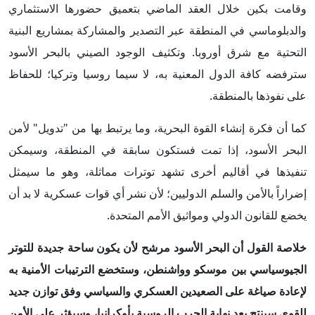
وقامت بكين خلال العقد الماضي بتعميق حضورها الاستثماري
والدبلوماسي في المنطقة عبر التصدير والمشاركة بمشاريع البنية
التحتية مع شرق أوروبا. وتكثيف الوجود الصيني بالبحر الأسود
سترفضه كافة الدول المعنية به، لا سيما روسيا وتركيا؛ للحفاظ
على نفوذها بالمنطقة.
كما أن فكرة إنشاء القوة البحرية، وما يرتبط بها من "تدويل" لأمن
البحر الأسود، إذا تمت فستكون سابقة في المنطقة، وسيمكن
تنفيذها في أقاليم أخرى تشهد توترات مماثلة، وهو ما سيمثل
إضراراً بالأمن والسلم الدوليين؛ لأن نشر أي قوات عسكرية لا بد أن
يخضع للقانون الدولي ومواثيق الأمم المتحدة.
خلاصة القول أن البحر الأسود مرشح لأن يكون ساحة جديدة للتوتر
الجيوسياسي بين موسكو وواشنطن، وستخضع الترتيبات الأمنية به
لإعادة صياغة على الصعيدين العسكري والسياسي وفق توازن جديد
للقوى سينتج بعد نهاية الحرب الروسية بأوكرانيا، وسيؤثر على الأمن