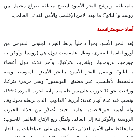
بالمنطقة، ويرشح البحر الأسود ليصبح منطقة صراع محتمل بين
روسيا و"الناتو"؛ ما يهدد الأمن الإقليمي والأمن الغذائي العالمي.
أبعاد جيوستراتيجية
يُعد البحر الأسود بحراً داخلياً يربط الجزء الجنوبي الشرقي من
أوروبا بآسيا الصغرى، وتطل عليه ست دول، هي (روسيا، وأوكرانيا،
جورجيا، ورومانيا، وبلغاريا، وتركيا)، وآخر ثلاث دول أعضاء
بـ"الناتو". ويتصل البحر الأسود بالبحر الأبيض المتوسط ومنه
بالمحيط الأطلسي، عبر مضيق "البوسفور" وبحر مرمرة بتركيا.
ووقعت نحو 10 حروب على سواحله منذ نهاية الحرب الباردة 1990،
وتصب فيه عدة أنهار عذبة؛ أبرزها "الدانوب" الذي يربطه بمولدوفا،
وله أهمية جيواقتصادية هامة؛ حيث تُصدَّر من خلاله الحبوب
الروسية والأوكرانية إلى العالم، وتُمثِّل ربع الإنتاج العالمي للحبوب؛
ما يحافظ على الأمن الغذائي، كما يحتوى على احتياطيات من الغاز