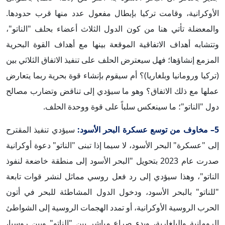
الأوكرانية، وقامت تركيا بإبطال مفعول عدد منها قرب حدودها.
والمعضلة تأتي هنا من كون الدول الثلاث أعضاء بحلف "الناتو"،
وتتشابه أهداف الاتفاقية الموقعة بينها مع أهداف القوة البحرية
المزمع إنشاؤها؛ فهل سيعترض الحلف على تنفيذ الاتفاق الثلاثي بين
(تركيا ورومانيا وبلغاريا)؟ أم سيقوم بإنشاء قوة بحرية ربما يتعارض
عملها مع ذلك الاتفاق؟ وهو ما سيؤدي إلى تناقض وتضارب مصالح
دول "الناتو"؛ ما سينعكس سلباً على قوة ووحدة الحلف.
5– مخاوف من توسع عسكرة البحر الأسود:
سيؤدي تنفيذ المقترح
إلى "عسكرة" البحر الأسود، لا سيما إذا تبنى "الناتو" دعوة أوكرانية
صدرت عام 2023 بتحويل "البحر الأسود إلى منطقة خاضعة لنفوذ
الناتو"، وهذا سيؤدي إلى رد فعل روسي مماثل لنشر قوات تابعة
"للناتو" بالبحر الأسود، ودخول الدول المشاطئة للبحر في أتون
الحرب الروسية الأوكرانية، أو تمدد الهجمات الروسية إلى الشواطئ
الرومانية والبلغارية، وبدء صراع مباشر بين "الناتو" وبين روسيا،