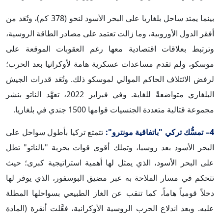
بينما يمتد ساحل بلغاريا على البحر الأسود لنحو (378 كم)، وتُعَد من
أفقر الدول الأوروبية، وما زالت تعتمد على مصادر الطاقة الروسية،
وترتبط بعلاقات اقتصادية معها رغم العقوبات الموقعة على
موسكو، ولم تقدم مساعدات عسكرية هامة لأوكرانيا بعد الحرب؛
لرفض الائتلاف الحاكم الموالي لموسكو ذلك. وتُعَد قدرات الجيش
البلغاري متواضعةً للغاية. وفي فبراير 2022، تعهَّد الناتو بنشر
مجموعة قتالية متعددة الجنسيات قوامها 1500 جندي في بلغاريا.
4– تمسُّك تركي "باتفاقية مونترو":
تتمتع تركيا بأطول سواحل على
البحر الأسود بعد روسيا، وتملك أقوى قوات بحرية "بالناتو" تطل
على البحر الأسود، الذي يمثل لها أهمية استراتيجية كبرى؛ حيث
تتحكم في مسار الملاحة به عبر مضيق البوسفور، الذي يوفر لها
دخلاً قومياً هاماً، كما تنقب عن الغاز الطبيعي بسواحلها المطلة
عليه. وبعد اندلاع الحرب الروسية الأوكرانية، فعَّلت أنقرة (المادة