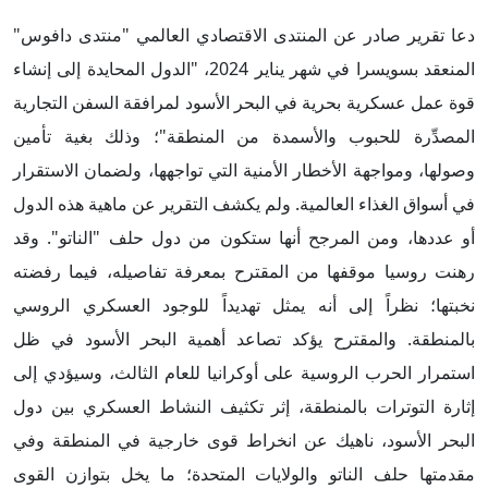
دعا تقرير صادر عن المنتدى الاقتصادي العالمي "منتدى دافوس"
المنعقد بسويسرا في شهر يناير 2024، "الدول المحايدة إلى إنشاء
قوة عمل عسكرية بحرية في البحر الأسود لمرافقة السفن التجارية
المصدِّرة للحبوب والأسمدة من المنطقة"؛ وذلك بغية تأمين
وصولها، ومواجهة الأخطار الأمنية التي تواجهها، ولضمان الاستقرار
في أسواق الغذاء العالمية. ولم يكشف التقرير عن ماهية هذه الدول
أو عددها، ومن المرجح أنها ستكون من دول حلف "الناتو". وقد
رهنت روسيا موقفها من المقترح بمعرفة تفاصيله، فيما رفضته
نخبتها؛ نظراً إلى أنه يمثل تهديداً للوجود العسكري الروسي
بالمنطقة. والمقترح يؤكد تصاعد أهمية البحر الأسود في ظل
استمرار الحرب الروسية على أوكرانيا للعام الثالث، وسيؤدي إلى
إثارة التوترات بالمنطقة، إثر تكثيف النشاط العسكري بين دول
البحر الأسود، ناهيك عن انخراط قوى خارجية في المنطقة وفي
مقدمتها حلف الناتو والولايات المتحدة؛ ما يخل بتوازن القوى