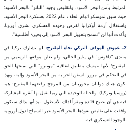
المرتبط بأمن البحر الأسود، ولتقليص وجود "الناتو" بالبحر الأسود؛
حيث سبق لموسكو اتهام الحلف عام 2022 بعسكرة البحر الأسود،
واستغلال أزمة أوكرانيا لفرض وجوده العسكري بشرق أوروبا،
وأكدت أنها لن "تسمح بتحويل البحر الأسود إلى بحيرة أطلسية".
2– غموض الموقف التركي تجاه المقترح:
لم تشارك تركيا في
منتدى "دافوس" في يناير الحالي، ولم تعلن موقفها الرسمي من
المقترح؛ لأنها تتمسك بتطبيق اتفاقية "مونترو" التي تمنحها الحق
في التحكم في مرور السفن الحربية من البحر الأسود وإليه، وبهذا
تكون هناك دولتان محوريتان من المرجح رفضهما المقترح؛ هما
(روسيا وتركيا)، والحالة الوحيدة التي ربما تقبل بها أنقرة المشاركة
فيه هي أن تصبح قائدة ومقراً لذلك الأسطول، بيد أنها بذلك ستكون
وافقت على تقليص نفوذها بالبحر الأسود عبر السماح لدول أوروبية
بالوجود العسكري فيه.