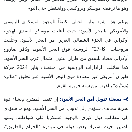
وهو ما ترفضه موسكو وبروكسل وواشنطن حتى اليوم.
ورغم هذا، شهد يناير الحالي تكثيفاً للوجود العسكري الروسي
والأمريكي بالبحر الأسود؛ حيث أعلنت موسكو التصدي لهجوم
أوكراني في الجزء الشمالي الغربي من البحر الأسود، وحلَّقت
مروحيات "كا–27" الروسية فوق البحر الأسود، ودُمِّر صاروخ
أوكراني مضاد للسفن من طراز "نبتون" شمال غرب البحر الأسود،
كما سجَّلت الرادارات الروسية في منتصف يناير 2024 حركة
طيران أمريكي غير معتادة فوق البحر الأسود عبر تحليق "طائرة
مُسيَّرة" بالقرب من شبه جزيرة القرم.
6– معضلة تدويل أمن البحر الأسود:
إن تنفيذ المقترح بإنشاء قوة
بحرية محايدة، سيؤدي إلى تدويل أمن البحر الأسود، وهو ما سيؤدي
إلى مطالب دول كبرى بالوجود عسكرياً على شواطئه، ومنها
الصين؛ حيث تشترك بعض دوله في مبادرة "الحزام والطريق"،