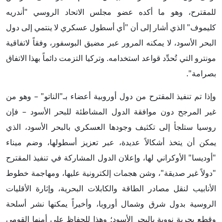
للمقترح، وهو ما أكده عضو مجلس الاتحاد الروسي "أندريه
كليموف" الذي أشار إلى أن "أي أسطول عسكري لا ينتمي إلى دول
البحر الأسود، لا يمكنه المرور عبر مضيق البوسفور، وفقاً لاتفاقية
مونترو التي تُحدِّد قواعد استخدامه. وتركيا التزمت دائماً بهذا الاتفاق
بصرامة".
وإذا تم تنفيذ المقترح من دول أوروبية أعضاء بـ"الناتو" – وهو من
غير المرجح دون موافقة الدول المشاطئة للبحر الأسود – فإن
روسيا ستلجأ إلى تكثيف وجودها العسكري بالبحر الأسود، الذي
يمكن أن يتخذ أشكالاً عديدة، عبر تعزيز أسطولها، وضم ميناء
"أوديسا" الأوكراني لها، وإعلان الدول المشاركة في تنفيذ المقترح
"دولاً غير صديقة"، وشن هجمات إلكترونية عليها، ومهاجمة خطوط
الأنابيب لنقل مصادر الطاقة والكابلات البحرية، وإثارة الأقليات
الروسية بدول شرق وشمال أوروبا، وأخيراً يمكنها نشر أسلحة
وقطع بحرية نووية بالبحر الأسود؛ وهذا للحفاظ على أمنها القومي