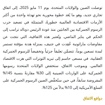
توصلت الصين والولايات المتحدة، يوم 11 مايو 2025، إلى اتفاق
تجاري جديد، وهو ما يُعَد خطوة محورية نحو تهدئة واحدة من أكثر
الأزمات الاقتصادية العالمية خطورةً، المتمثلة في تصعيد حرب
الرسوم الجمركية بين الجانبَين منذ عودة الرئيس دونالد ترامب إلى
الحكم في يناير الماضي. وتُعتبر هذه الاتفاقية، التي نتجت عن
مفاوضات ماراثونية عُقِدت في جنيف، بمنزلة هدنة مؤقتة تستمر
لمدة تسعين يوماً، تتضمَّن تعليقاً جزئياً وتخفيضاً للرسوم الجمركية
العقابية، في مسعى حاسم إلى تبريد التوترات التي هزت الاقتصاد
العالمي. وبموجب الاتفاق، ستخفض الولايات المتحدة رسومها
الجمركية على الواردات الصينية إلى 30% مقارنةً بنسبة 145%
المفروضة سابقاً، في حين ستُخفِّض الصين الرسوم الجمركية على
السلع الأمريكية إلى 10% بدلاً من 125%.
دوافع الاتفاق