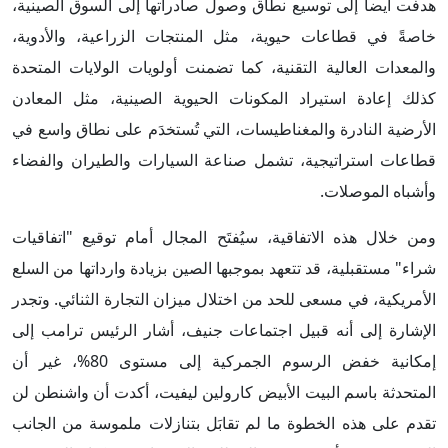
هدفت أيضاً إلى توسيع نطاق وصول صادراتها إلى السوق الصينية،
خاصةً في قطاعات حيوية، مثل المنتجات الزراعية، والأدوية،
والمعدات العالية التقنية، كما تضمنت أولويات الولايات المتحدة
كذلك إعادة استيراد المكونات الحيوية الصينية، مثل المعادن
الأرضية النادرة والمغناطيسات، التي تُستخدَم على نطاق واسع في
قطاعات استراتيجية، تشمل صناعة السيارات والطيران والفضاء
وأشباه الموصلات.
ومن خلال هذه الاتفاقية، سيُفتَح المجال أمام توقيع "اتفاقيات
شراء" مستقبلية، قد تتعهد بموجبها الصين بزيادة وارداتها من السلع
الأمريكية، في مسعى للحد من اختلال ميزان التجارة الثنائي. وتجدر
الإشارة إلى أنه قبيل اجتماعات جنيف، أشار الرئيس ترامب إلى
إمكانية خفض الرسوم الجمركية إلى مستوى 80%، غير أن
المتحدثة باسم البيت الأبيض كارولين ليفيت، أكدت أن واشنطن لن
تقدم على هذه الخطوة ما لم تقابَل بتنازلات ملموسة من الجانب