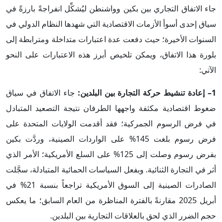
جاء الاتفاق التجاري بين بكين وواشنطن ليُشكِّل انفراجةً بارزةً في
سياق إحدى أسوأ الأزمات الاقتصادية التي شهدها النظام الدولي في
السنوات الأخيرة؛ حيث دفعت عدة اعتبارات متداخلة ومترابطة إلى
بلورة هذا الاتفاق، ويمكن تلخيص أبرز هذه الاعتبارات على النحو
الآتي:
1– إعادة تنشيط حركة التجارة بين البلدين:
جاء الاتفاق في سياق
ضغوط اقتصادية مكثفة واجهها الطرفان نتيجة التصعيد المتبادل
في فرض الرسوم الجمركية؛ فقد أقدمت الولايات المتحدة على
فرض رسوم بلغت 145% على الواردات الصينية، وردَّت بكين
بفرض رسوم وصلت إلى 125% على السلع الأمريكية؛ الأمر الذي
أثر في التجارة الثنائية. وبفعل السياسات الحمائية المتبادلة، سجَّلت
الصادرات الصينية إلى السوق الأمريكية تراجعاً بنسبة 21% في
أبريل 2025 مقارنةً بالفترة المناظرة من العام السابق؛ ما يعكس
حجم الضرر الذي لحق بالعلاقات التجارية بين البلدين.