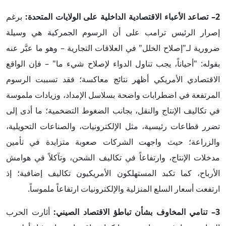
2– تصاعد الأعباء الاقتصادية الداخلية على الولايات المتحدة:
برغم
إصرار الرئيس ترامب على أن الرسوم الجمركية هي وسيلة
ضرورية لـ"إصلاح الخلل" في العلاقات التجارية – وهو ما عبَّر عنه
بقوله: "أحياناً، يجب تناول الدواء لإصلاح شيء ما" – فإن الواقع
الاقتصادي الأمريكي أظهر نتائج معاكسة؛ فقد تسببت الرسوم
المرتفعة في اضطرابات واضحة بسلاسل الإمداد، وزيادات ملموسة
في تكاليف الإنتاج والنقل، بجانب الضغوط التضخمية؛ ما أدى إلى
تضرر قطاعات رئيسية، مثل الإلكترونيات، والصناعات التحويلية،
والزراعة؛ حيث واجهت الشركات صعوبة متزايدة في تأمين
مدخلات الإنتاج، وارتفاعاً في تكاليف الشحن، وتآكلاً في هوامش
الأرباح، كما تكبد المستهلكون الأمريكيون تكاليف إضافية؛ إذ
ارتفعت أسعار السلع المنزلية والإلكترونيات ارتفاعاً ملموساً.
3– تنامي المخاوف بشأن تباطؤ الاقتصاد الصيني:
أثارت الحرب