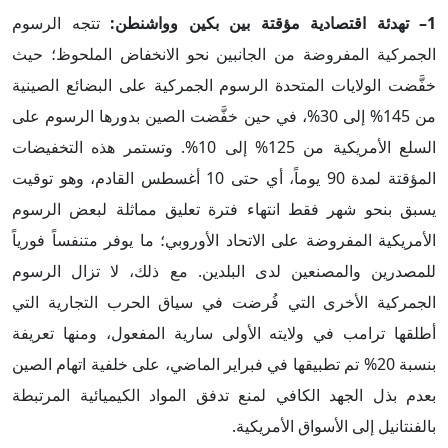
1– تهدئة اقتصادية مؤقتة بين بكين وواشنطن:
تتجه الرسوم
الجمركية المفروضة من الجانبين نحو الانخفاض الملحوظ؛ حيث
خفَّضت الولايات المتحدة الرسوم الجمركية على البضائع الصينية
من 145% إلى 30%، في حين خفَّضت الصين بدورها الرسوم على
السلع الأمريكية من 125% إلى 10%. وتستمر هذه التخفيضات
المؤقتة لمدة 90 يوماً، أي حتى 10 أغسطس القادم، وهو توقيت
يسبق بنحو شهر فقط انتهاء فترة تعليق مماثلة لبعض الرسوم
الأمريكية المفروضة على الاتحاد الأوروبي؛ ما يوفر متنفساً فورياً
للمصدرين والمصنعين لدى البلدين. مع ذلك، لا تزال الرسوم
الجمركية الأخرى التي فُرضت في سياق الحرب التجارية التي
أطلقها ترامب في ولايته الأولى سارية المفعول، ومنها تعريفة
بنسبة 20% تم تطبيقها في فبراير الماضي، على خلفية اتهام الصين
بعدم بذل الجهد الكافي لمنع تدفق المواد الكيميائية المرتبطة
بالفنتانيل إلى الأسواق الأمريكية.