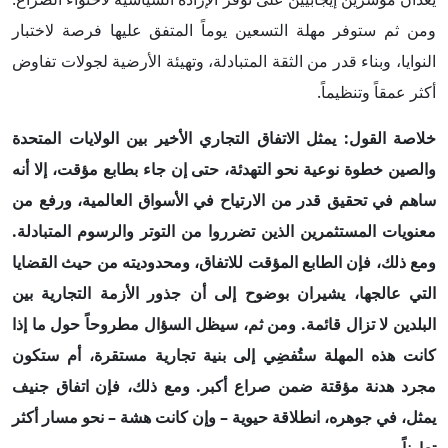
ومن ثم ستوفر مهلة التسعين يوماً المتفق عليها فرصة لاختبار
النوايا، وبناء قدر من الثقة المتبادلة، وتهيئة الأرضية لجولات تفاوض
أكثر عمقاً وتنظيماً.
خلاصة القول: يمثل الاتفاق التجاري الأخير بين الولايات المتحدة
والصين خطوة نوعية نحو التهدئة، حتى إن جاء بطابع مؤقت، إلا أنه
ساهم في تحقيق قدر من الارتياح في الأسواق العالمية، ورفع من
معنويات المستثمرين الذين تضرروا من التوتر والرسوم المتبادلة.
ومع ذلك، فإن الطابع المؤقت للاتفاق، ومحدوديته من حيث القضايا
التي عالجها، يشيران بوضوح إلى أن جذور الأزمة التجارية بين
البلدين لا تزال قائمة. ومن ثم، سيظل السؤال مطروحاً حول ما إذا
كانت هذه المهلة ستُفضِي إلى بنية تجارية مستقرة، أم ستكون
مجرد هدنة مؤقتة ضمن صراع أكبر. ومع ذلك، فإن اتفاق جنيف
يمثل، في جوهره، انطلاقة حيوية – وإن كانت هشة – نحو مسار أكثر