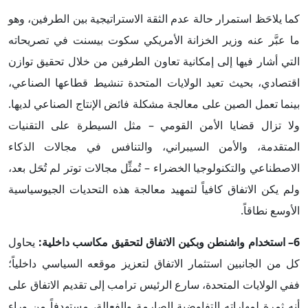
كما يلاحَظ استمرار حالة عدم الثقة الاستراتيجية بين الطرفين، وهو
ما عبَّر عنه وزير الخزانة الأمريكي سكوت بيسنت في تصريحاته
التي أشار فيها إلى إمكانية تعاون الطرفين من خلال تحقيق توازن
اقتصادي، بحيث تعيد الولايات المتحدة تنشيط قطاعها الصناعي،
بينما تعمل الصين على معالجة مشكلة فائض الإنتاج الصناعي لديها.
ولا تزال قضايا الأمن القومي – مثل السيطرة على التقنيات
المتقدمة، والأمن السيبراني، والتنافس في مجالات الذكاء
الاصطناعي والتكنولوجيا الخضراء – تُمثِّل مجالات توتر لم تُحَل بعد،
ولم يكن الاتفاق كافياً لتمهيد معالجة هذه التحديات الجيوسياسية
الأوسع نطاقاً.
6– استخدام واشنطن وبكين الاتفاق لتحقيق مكاسب داخلية:
يحاول
كل من الجانبين استثمار الاتفاق لتعزيز موقعه السياسي داخلياً؛
ففي الولايات المتحدة، سارع الرئيس ترامب إلى تقديم الاتفاق على
أنه ثمرة لمهاراته التفاوضية الصارمة والفعالة، مستهدفاً من وراء