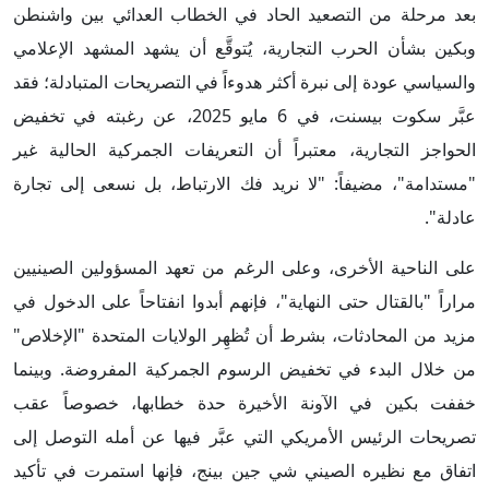
بعد مرحلة من التصعيد الحاد في الخطاب العدائي بين واشنطن
وبكين بشأن الحرب التجارية، يُتوقَّع أن يشهد المشهد الإعلامي
والسياسي عودة إلى نبرة أكثر هدوءاً في التصريحات المتبادلة؛ فقد
عبَّر سكوت بيسنت، في 6 مايو 2025، عن رغبته في تخفيض
الحواجز التجارية، معتبراً أن التعريفات الجمركية الحالية غير
"مستدامة"، مضيفاً: "لا نريد فك الارتباط، بل نسعى إلى تجارة
عادلة".
على الناحية الأخرى، وعلى الرغم من تعهد المسؤولين الصينيين
مراراً "بالقتال حتى النهاية"، فإنهم أبدوا انفتاحاً على الدخول في
مزيد من المحادثات، بشرط أن تُظهِر الولايات المتحدة "الإخلاص"
من خلال البدء في تخفيض الرسوم الجمركية المفروضة. وبينما
خففت بكين في الآونة الأخيرة حدة خطابها، خصوصاً عقب
تصريحات الرئيس الأمريكي التي عبَّر فيها عن أمله التوصل إلى
اتفاق مع نظيره الصيني شي جين بينج، فإنها استمرت في تأكيد