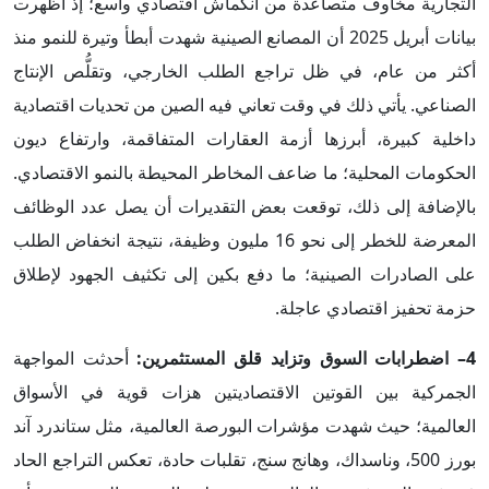
التجارية مخاوف متصاعدة من انكماش اقتصادي واسع؛ إذ أظهرت
بيانات أبريل 2025 أن المصانع الصينية شهدت أبطأ وتيرة للنمو منذ
أكثر من عام، في ظل تراجع الطلب الخارجي، وتقلُّص الإنتاج
الصناعي. يأتي ذلك في وقت تعاني فيه الصين من تحديات اقتصادية
داخلية كبيرة، أبرزها أزمة العقارات المتفاقمة، وارتفاع ديون
الحكومات المحلية؛ ما ضاعف المخاطر المحيطة بالنمو الاقتصادي.
بالإضافة إلى ذلك، توقعت بعض التقديرات أن يصل عدد الوظائف
المعرضة للخطر إلى نحو 16 مليون وظيفة، نتيجة انخفاض الطلب
على الصادرات الصينية؛ ما دفع بكين إلى تكثيف الجهود لإطلاق
حزمة تحفيز اقتصادي عاجلة.
4– اضطرابات السوق وتزايد قلق المستثمرين:
أحدثت المواجهة
الجمركية بين القوتين الاقتصاديتين هزات قوية في الأسواق
العالمية؛ حيث شهدت مؤشرات البورصة العالمية، مثل ستاندرد آند
بورز 500، وناسداك، وهانج سنج، تقلبات حادة، تعكس التراجع الحاد