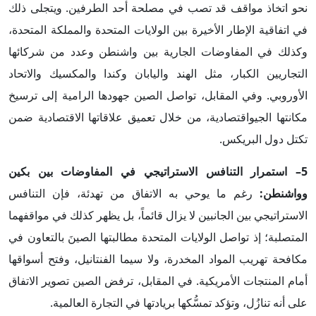
نحو اتخاذ مواقف قد تصب في مصلحة أحد الطرفين. ويتجلى ذلك
في اتفاقية الإطار الأخيرة بين الولايات المتحدة والمملكة المتحدة،
وكذلك في المفاوضات الجارية بين واشنطن وعدد من شركائها
التجاريين الكبار، مثل الهند واليابان وكندا والمكسيك والاتحاد
الأوروبي. وفي المقابل، تواصل الصين جهودها الرامية إلى ترسيخ
مكانتها الجيواقتصادية، من خلال تعميق علاقاتها الاقتصادية ضمن
تكتل دول البريكس.
5– استمرار التنافس الاستراتيجي في المفاوضات بين بكين
وواشنطن:
رغم ما يوحي به الاتفاق من تهدئة، فإن التنافس
الاستراتيجي بين الجانبين لا يزال قائماً، بل يظهر كذلك في مواقفهما
المتصلبة؛ إذ تواصل الولايات المتحدة مطالبتها الصينَ بالتعاون في
مكافحة تهريب المواد المخدرة، ولا سيما الفنتانيل، وفتح أسواقها
أمام المنتجات الأمريكية. في المقابل، ترفض الصين تصوير الاتفاق
على أنه تنازُل، وتؤكد تمسُّكها بريادتها في التجارة العالمية.