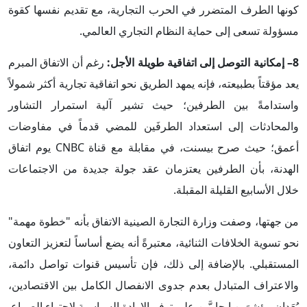
كونها الطرف المتضرر في الحرب التجارية، مع تقديم نفسها كقوة
مسؤولة تسعى إلى حماية النظام التجاري العالمي.
8– إمكانية التوصل إلى اتفاقية طويلة الأجل:
رغم أن الاتفاق المبرم
يعد مؤقتاً بطبيعته، فإنه يمهد الطريق نحو اتفاقية تجارية أكثر شمولاً
واستدامةً بين الطرفين؛ حيث تشير آلية استمرار التشاور
والمحادثات إلى استعداد الطرفَين للمضي قدماً في مفاوضات
أعمق؛ حيث صرح بيسنت، في مقابلة مع قناة CNBC يوم اتفاق
الهدنة، بأن الطرفين يعتزمان عقد جولة جديدة من الاجتماعات
خلال الأسابيع القليلة المقبلة.
من جهتها، وصفت وزارة التجارة الصينية الاتفاق بأنه "خطوة مهمة"
نحو تسوية الخلافات الثنائية، معتبرةً أنه يضع أساساً لتعزيز التعاون
المستقبلي. بالإضافة إلى ذلك، فإن تأسيس قنوات تواصل دائمة،
والاعتراف المتبادل بعدم جدوى الانفصال الكامل بين الاقتصادين،
يُعَدان مؤشرَين إيجابيَّين على توفر الإرادة السياسية لاحتواء الصراع.