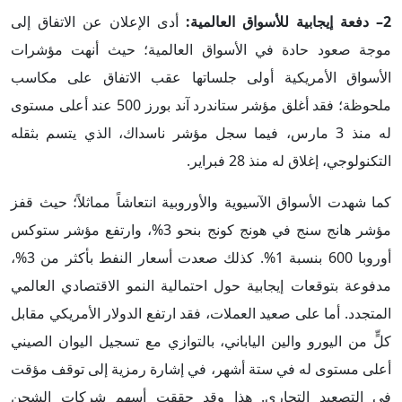
2– دفعة إيجابية للأسواق العالمية:
أدى الإعلان عن الاتفاق إلى
موجة صعود حادة في الأسواق العالمية؛ حيث أنهت مؤشرات
الأسواق الأمريكية أولى جلساتها عقب الاتفاق على مكاسب
ملحوظة؛ فقد أغلق مؤشر ستاندرد آند بورز 500 عند أعلى مستوى
له منذ 3 مارس، فيما سجل مؤشر ناسداك، الذي يتسم بثقله
التكنولوجي، إغلاق له منذ 28 فبراير.
كما شهدت الأسواق الآسيوية والأوروبية انتعاشاً مماثلاً؛ حيث قفز
مؤشر هانج سنج في هونج كونج بنحو 3%، وارتفع مؤشر ستوكس
أوروبا 600 بنسبة 1%. كذلك صعدت أسعار النفط بأكثر من 3%،
مدفوعة بتوقعات إيجابية حول احتمالية النمو الاقتصادي العالمي
المتجدد. أما على صعيد العملات، فقد ارتفع الدولار الأمريكي مقابل
كلٍّ من اليورو والين الياباني، بالتوازي مع تسجيل اليوان الصيني
أعلى مستوى له في ستة أشهر، في إشارة رمزية إلى توقف مؤقت
في التصعيد التجاري. هذا وقد حققت أسهم شركات الشحن