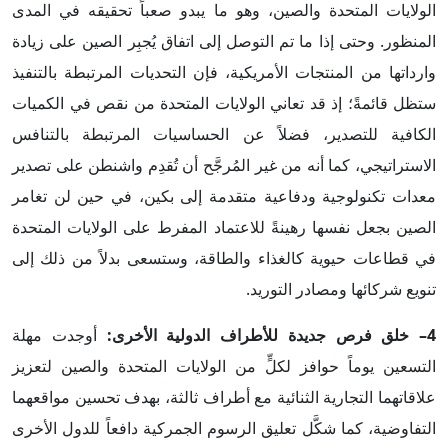
الولايات المتحدة والصين، وهو ما يبدو صعباً تحقيقه في المدى
المنظور. وحتى إذا ما تم التوصل إلى اتفاق يُجبِر الصين على زيادة
وارداتها من المنتجات الأمريكية، فإن التحديات المرتبطة بالتنفيذ
ستظل قائمةً؛ إذ قد تعاني الولايات المتحدة من نقص في الكميات
الكافية للتصدير، فضلاً عن الحساسيات المرتبطة بالتنافس
الاستراتيجي، كما أنه من غير المُرجَّح أن تُقدِم واشنطن على تصدير
معدات تكنولوجية ودفاعية متقدمة إلى بكين، في حين لن تغامر
الصين بجعل نفسها رهينةً للاعتماد المفرط على الولايات المتحدة
في قطاعات حيوية كالغذاء والطاقة، وستسعى بدلاً من ذلك إلى
تنويع شركائها ومصادر التوريد.
4– خلق فرص جديدة للأطراف الدولية الأخرى:
أوجدت مهلة
التسعين يوماً حوافز لكلٍّ من الولايات المتحدة والصين لتعزيز
علاقاتهما التجارية الثنائية مع أطراف ثالثة، بهدف تحسين مواقعهما
التفاوضية، كما شكَّل تعليق الرسوم الجمركية دافعاً للدول الأخرى