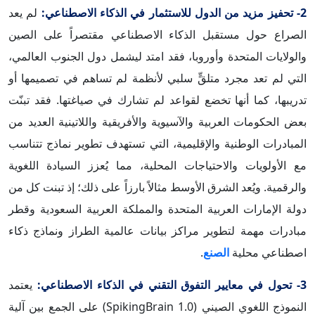
2- تحفيز مزيد من الدول للاستثمار في الذكاء الاصطناعي:
لم يعد
الصراع حول مستقبل الذكاء الاصطناعي مقتصراً على الصين
والولايات المتحدة وأوروبا، فقد امتد ليشمل دول الجنوب العالمي،
التي لم تعد مجرد متلقٍّ سلبي لأنظمة لم تساهم في تصميمها أو
تدريبها، كما أنها تخضع لقواعد لم تشارك في صياغتها. فقد تبنّت
بعض الحكومات العربية والآسيوية والأفريقية واللاتينية العديد من
المبادرات الوطنية والإقليمية، التي تستهدف تطوير نماذج تتناسب
مع الأولويات والاحتياجات المحلية، مما يُعزز السيادة اللغوية
والرقمية. ويُعد الشرق الأوسط مثالاً بارزاً على ذلك؛ إذ تبنت كل من
دولة الإمارات العربية المتحدة والمملكة العربية السعودية وقطر
مبادرات مهمة لتطوير مراكز بيانات عالمية الطراز ونماذج ذكاء
اصطناعي محلية
الصنع
.
3- تحول في معايير التفوق التقني في الذكاء الاصطناعي:
يعتمد
النموذج اللغوي الصيني (SpikingBrain 1.0) على الجمع بين آلية