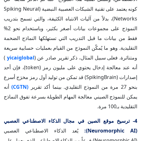
كونه يعتمد على تقنية الشبكات العصبية النبضية (Spiking Neural
Networks)، بدلاً من آليات الانتباه الكثيفة، والتي تسمح بتدريب
النموذج على مجموعات بيانات أصغر بكثير، وباستخدام نحو 2%
فقط من بيانات ما قبل التدريب التي تستهلكها النماذج الضخمة
التقليدية. وهو ما يُمكّن النموذج من القيام بعمليات حسابية سريعة
ومتناثرة. فعلى سبيل المثال، ذكر تقرير صادر عن (
yicaiglobal
)
أنه عند معالجة إدخال يحتوي على مليون رمز (token)، فإن أحد
إصدارات (SpikingBrain) قد تمكن من توليد أول رمز مخرَج أسرع
بنحو 27 مرة من النموذج التقليدي. بينما أكد تقرير
(CGTN)
أنه
يمكن للنموذج الصيني معالجة المهام الطويلة بسرعة تفوق النماذج
التقليدية بـ100 مرة.
4- ترسيخ موقع الصين في مجال الذكاء الاصطناعي العصبي
(Neuromorphic AI):
يُعد الذكاء الاصطناعي العصبي
(Neuromorphic AI) فرعاً من الذكاء الاصطناعي الذي يعمل على