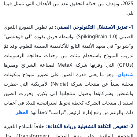
2025، وتهدف من خلاله لتحقيق عدد من الأهداف التي تتمثل فيما
يلي:
1- تعزيز الاستقلال التكنولوجي الصيني:
تم تطوير النموذج اللغوي
الصيني (SpikingBrain 1.0) بواسطة فريق يقوده "لي قوهتشي"
و"شو بو" في معهد الأتمتة التابع للأكاديمية الصينية للعلوم. وقد تمّ
تدريب النموذج باستخدام مئات من وحدات معالجة الرسومات
(GPUs) التي وفرتها شركة MetaX لصناعة الشرائح ومقرها
شنغهاي
، وهو ما يعني قدرة الصين على تطوير نموذج بمكونات
محلية بعيداً عن منتجات شركة (Nvidia) الأمريكية التي حظرت
واشنطن وشركاؤها وصول منتجاتها إلى بكين، وقررت الصين
استبدال منتجات الشركة كخطة تحوط استراتيجية للبلاد في أعقاب
ذلك، بالرغم من رفع إدارة الرئيس "ترامب" لاحقاً لهذا
الحظر
.
2- تخفيض التكلفة التشغيلية وزيادة الكفاءة:
خلافاً للنماذج اللغوية
الضخمة القائمة على بنية المحول (Transformer) مثل