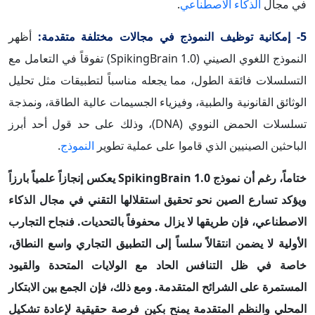
في مجال
الذكاء
الاصطناعي
.
5- إمكانية توظيف النموذج في مجالات مختلفة متقدمة:
أظهر
النموذج اللغوي الصيني (SpikingBrain 1.0) تفوقاً في التعامل مع
التسلسلات فائقة الطول، مما يجعله مناسباً لتطبيقات مثل تحليل
الوثائق القانونية والطبية، وفيزياء الجسيمات عالية الطاقة، ونمذجة
تسلسلات الحمض النووي (DNA)، وذلك على حد قول أحد أبرز
الباحثين الصينيين الذي قاموا على عملية تطوير
النموذج
.
ختاماً،
رغم أن نموذج SpikingBrain 1.0 يعكس إنجازاً علمياً بارزاً
ويؤكد تسارع الصين نحو تحقيق استقلالها التقني في مجال الذكاء
الاصطناعي، فإن طريقها لا يزال محفوفاً بالتحديات. فنجاح التجارب
الأولية لا يضمن انتقالاً سلساً إلى التطبيق التجاري واسع النطاق،
خاصة في ظل التنافس الحاد مع الولايات المتحدة والقيود
المستمرة على الشرائح المتقدمة. ومع ذلك، فإن الجمع بين الابتكار
المحلي والنظم المتقدمة يمنح بكين فرصة حقيقية لإعادة تشكيل