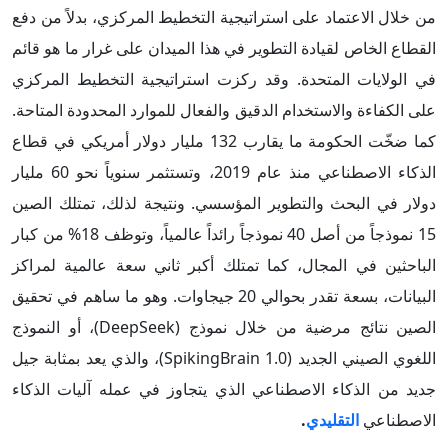
من خلال الاعتماد على استراتيجية التخطيط المركزي، بدلاً من دفع
القطاع الخاص لقيادة التطوير في هذا الميدان على غرار ما هو قائم
في الولايات المتحدة. وقد ركزت استراتيجية التخطيط المركزي
على الكفاءة والاستخدام الدقيق والفعال للموارد المحدودة المتاحة.
كما ضخّت الحكومة ما يقارب 132 مليار دولار أمريكي في قطاع
الذكاء الاصطناعي منذ عام 2019، وتستثمر سنوياً نحو 60 مليار
دولار في البحث والتطوير المؤسسي. ونتيجة لذلك، تمتلك الصين
15 نموذجاً من أصل 40 نموذجاً رائداً عالمياً، وتوظف 18% من كبار
الباحثين في المجال، كما تمتلك أكبر ثاني سعة عالمية لمراكز
البيانات، بسعة تقدر بحوالي 20 جيجاوات. وهو ما ساهم في تحقيق
الصين نتائج مرضية من خلال نموذج (DeepSeek)، أو النموذج
اللغوي الصيني الجديد (SpikingBrain 1.0)، والذي يعد بمثابة جيل
جديد من الذكاء الاصطناعي الذي يتجاوز في عمله آليات الذكاء
الاصطناعي
التقليدي
.