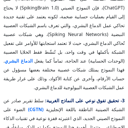
(ChatGPT)، فإن النموذج الصيني (SpikingBrain 1.0) لا يحتاج
إلى القيام بعمليات حسابية ضخمة، لكونه يعتمد على تقنية جديدة
تحاكي عمل الدماغ البشري، والتي تعرف باسم الشبكات العصبية
النبضية (Spiking Neural Networks)، وهي شبكات عصبية
تُحاكي الدماغ البشري، حيث لا تعتمد استجابتها للأوامر على تفعيل
الشبكة بأكملها في وقت واحد، بل تُنشّط فقط الخلايا العصبية
(الوحدات الحسابية) عند الحاجة، تماماً كما يفعل
الدماغ البشري
.
فهذا النموذج يمتلك شبكات عصبية مختلفة بعضها مسؤول عن
حساب الأرقام، وأخرى عن كتابة الأكواد، وذلك على غرار طريقة
عمل الشبكات العصبية البيولوجية للدماغ البشري.
3- تحقيق تفوق نوعي على النماذج الغربية:
سلط تقرير صادر عن
الشبكة الصينية الناطقة باللغة الإنجليزية
(CGTN)
الضوء على
النموذج الصيني الجديد، الذي اعتبرته قفزة نوعية في تقنيات الذكاء
الاصطناعي. وتتمثل أهمية هذا النموذج -كما تم الذكر سابقاً- في