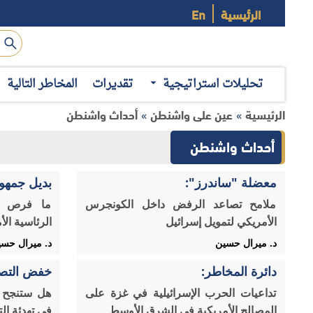
الرئيسية
En
تحليلات استراتيجية
تقديرات
المخاطر التالية
الرئيسية
عين على واشنطن
أحداث واشنطن
»
»
أحداث واشنطن
معضلة "ساندرز":
بديل جمهو
ملامح تصاعد الرفض داخل الكونجرس
ما فرص "ن
الأمريكي لتمويل إسرائيل
الرئاسية الأ
د. ميرال حسين
د. ميرال حس
دائرة المخاطر:
خفض التصع
تداعيات الحرب الإسرائيلية في غزة على
هل ستنجح ز
المصالح الأمريكية في الشرق الأوسط
في تهدئة الت