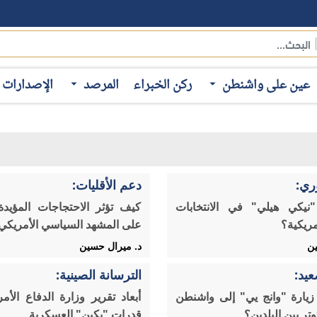
عين على واشنطن
ركن الخبراء
المرصد
الإصدارات
ري:
دعم الأقليات:
يكي هيلي" في الانتخابات
كيف تؤثر الاحتجاجات المؤيد
مريكية؟
على المشهد السياسي الأمريكي
ين
د. ميرال حسين
يد:
الترسانة الصينية:
يارة "وانج يي" إلى واشنطن
أبعاد تقرير وزارة الدفاع الأم
وتر بين البلدين؟
قدرات "بكين" العسكرية