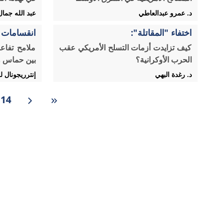
د. عمرو عبدالعاطي
عبد الله جمال
اختفاء "المقاتلة":
انقسامات 
كيف تزايدت أزمات التسلح الأمريكي عقب
ملامح تفاع
الحرب الأوكرانية؟
بين حماس و
د. رغدة البهي
إنترريجونال ل
14