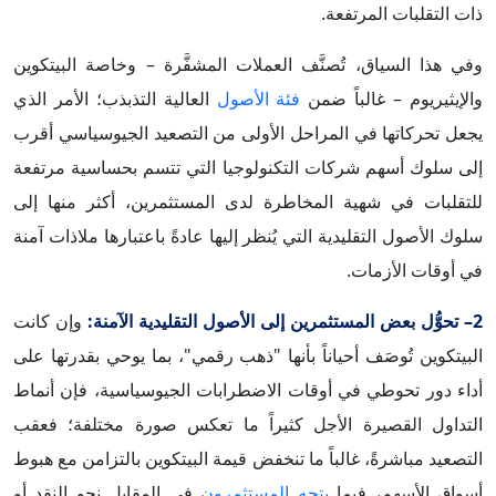
ذات التقلبات المرتفعة.
وفي هذا السياق، تُصنَّف العملات المشفَّرة – وخاصة البيتكوين
والإيثيريوم – غالباً ضمن
فئة الأصول
العالية التذبذب؛ الأمر الذي
يجعل تحركاتها في المراحل الأولى من التصعيد الجيوسياسي أقرب
إلى سلوك أسهم شركات التكنولوجيا التي تتسم بحساسية مرتفعة
للتقلبات في شهية المخاطرة لدى المستثمرين، أكثر منها إلى
سلوك الأصول التقليدية التي يُنظر إليها عادةً باعتبارها ملاذات آمنة
في أوقات الأزمات.
2– تحوُّل بعض المستثمرين إلى الأصول التقليدية الآمنة:
وإن كانت
البيتكوين تُوصَف أحياناً بأنها "ذهب رقمي"، بما يوحي بقدرتها على
أداء دور تحوطي في أوقات الاضطرابات الجيوسياسية، فإن أنماط
التداول القصيرة الأجل كثيراً ما تعكس صورة مختلفة؛ فعقب
التصعيد مباشرةً، غالباً ما تنخفض قيمة البيتكوين بالتزامن مع هبوط
أسواق الأسهم، فيما
يتجه المستثمرون
في المقابل نحو النقد أو