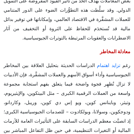
بعض المعاملات بهدف الحد من تأثير القيود المفروضة على التمويل
الدولي. وقد سلَّطت هذه التطوُّرات الضوء على الدور المتنامي
للعملات المشفَّرة في الاقتصاد العالمي، وإمكاناتها في توفير بدائل
مالية قد تُستخدَم للحفاظ على الثروة أو التخفيف من آثار
الاضطرابات والعقوبات المرتبطة بالتوترات الجيوسياسية.
معادلة المخاطر
رغم
تزايد اهتمام
الدراسات الحديثة بتحليل العلاقة بين المخاطر
الجيوسياسية وأداء أسواق الأسهم والعملات المشفَّرة، فإن الأدبيات
لا تزال تُظهِر فجوة واضحة فيما يتعلق بفهم استجابة مجموعة
واسعة من العملات الرقمية الكبرى – مثل البيتكوين، والإيثيريوم،
وتيثر، وباينانس كوين، ويو إس دي كوين، وريبل، وكاردانو،
ودوجكوين، وسولانا، وبولكادوت – للصدمات الجيوسياسية الكبرى؛
إذ انصبَّت معظم الدراسات السابقة على التأثيرات العامة للأزمات
المالية أو التغيرات التنظيمية، في حين ظل التفاعل المباشر بين