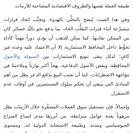
طبيعة العملة نفسها والظروف الاقتصادية المصاحبة للأزمات.
وفي هذا الصدد، يُنصَح بالتحلِّي بالهدوء، وتجنُّب اتخاذ قرارات
متسرِّعة أثناء فترات التقلُّب الحاد، بما يدفع نحو تكبُّد خسائر كان
من الممكن تفاديها، كما يمكن للذهب أن يؤدي دوراً مهماً كأداة
تحوُّط داخل المحافظ الاستثمارية، إلا أن الاعتماد عليه وحده غير
كافٍ؛ لذلك يبقى تنويع الاستثمارات بين
السيولة والأصول
المحافِظة، وبعض الأصول الدفاعية، نهجاً أكثر توازناً وملاءمةً في
مواجهة الاضطرابات، كما أن تجنب البيع بدافع الذعر يظل من أهم
المبادئ التي ينبغي أن تحكم سلوك المستثمرين في أوقات عدم
الاستقرار.
وإجمالاً، فإن مستقبل سوق العملات المشفَّرة خلال الأزمات يظل
مرهوناً بعدة عوامل مترابطة، من أبرزها مدى اتساع الصراع
الجيوسياسي ومدته، وطبيعة الاستجابة الدولية له، ومستوى