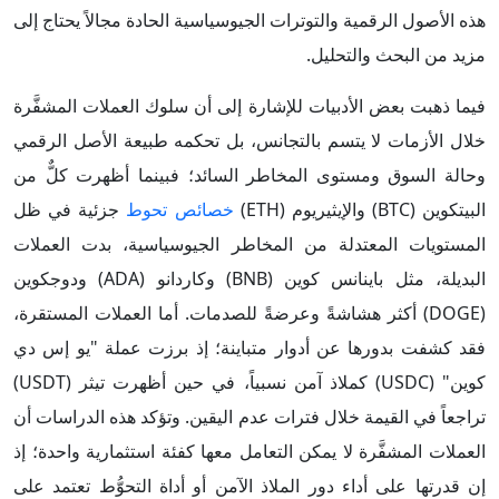
هذه الأصول الرقمية والتوترات الجيوسياسية الحادة مجالاً يحتاج إلى
مزيد من البحث والتحليل.
فيما ذهبت بعض الأدبيات للإشارة إلى أن سلوك العملات المشفَّرة
خلال الأزمات لا يتسم بالتجانس، بل تحكمه طبيعة الأصل الرقمي
وحالة السوق ومستوى المخاطر السائد؛ فبينما أظهرت كلٌّ من
البيتكوين (BTC) والإيثيريوم (ETH)
خصائص تحوط
جزئية في ظل
المستويات المعتدلة من المخاطر الجيوسياسية، بدت العملات
البديلة، مثل باينانس كوين (BNB) وكاردانو (ADA) ودوجكوين
(DOGE) أكثر هشاشةً وعرضةً للصدمات. أما العملات المستقرة،
فقد كشفت بدورها عن أدوار متباينة؛ إذ برزت عملة "يو إس دي
كوين" (USDC) كملاذ آمن نسبياً، في حين أظهرت تيثر (USDT)
تراجعاً في القيمة خلال فترات عدم اليقين. وتؤكد هذه الدراسات أن
العملات المشفَّرة لا يمكن التعامل معها كفئة استثمارية واحدة؛ إذ
إن قدرتها على أداء دور الملاذ الآمن أو أداة التحوُّط تعتمد على