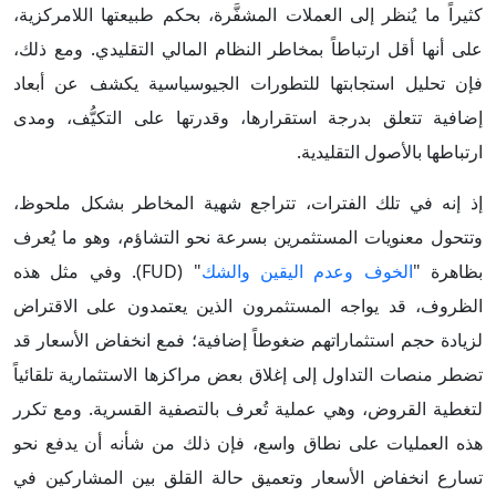
كثيراً ما يُنظر إلى العملات المشفَّرة، بحكم طبيعتها اللامركزية،
على أنها أقل ارتباطاً بمخاطر النظام المالي التقليدي. ومع ذلك،
فإن تحليل استجابتها للتطورات الجيوسياسية يكشف عن أبعاد
إضافية تتعلق بدرجة استقرارها، وقدرتها على التكيُّف، ومدى
ارتباطها بالأصول التقليدية.
إذ إنه في تلك الفترات، تتراجع شهية المخاطر بشكل ملحوظ،
وتتحول معنويات المستثمرين بسرعة نحو التشاؤم، وهو ما يُعرف
بظاهرة "
الخوف وعدم اليقين والشك
" (FUD). وفي مثل هذه
الظروف، قد يواجه المستثمرون الذين يعتمدون على الاقتراض
لزيادة حجم استثماراتهم ضغوطاً إضافية؛ فمع انخفاض الأسعار قد
تضطر منصات التداول إلى إغلاق بعض مراكزها الاستثمارية تلقائياً
لتغطية القروض، وهي عملية تُعرف بالتصفية القسرية. ومع تكرر
هذه العمليات على نطاق واسع، فإن ذلك من شأنه أن يدفع نحو
تسارع انخفاض الأسعار وتعميق حالة القلق بين المشاركين في