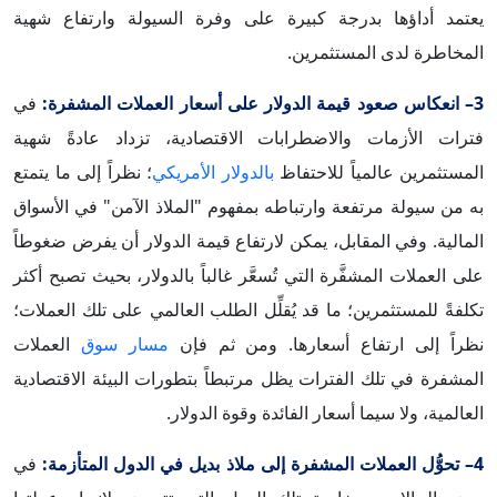
يعتمد أداؤها بدرجة كبيرة على وفرة السيولة وارتفاع شهية
المخاطرة لدى المستثمرين.
3– انعكاس صعود قيمة الدولار على أسعار العملات المشفرة:
في
فترات الأزمات والاضطرابات الاقتصادية، تزداد عادةً شهية
المستثمرين عالمياً للاحتفاظ
بالدولار الأمريكي
؛ نظراً إلى ما يتمتع
به من سيولة مرتفعة وارتباطه بمفهوم "الملاذ الآمن" في الأسواق
المالية. وفي المقابل، يمكن لارتفاع قيمة الدولار أن يفرض ضغوطاً
على العملات المشفَّرة التي تُسعَّر غالباً بالدولار، بحيث تصبح أكثر
تكلفةً للمستثمرين؛ ما قد يُقلِّل الطلب العالمي على تلك العملات؛
نظراً إلى ارتفاع أسعارها. ومن ثم فإن
مسار سوق
العملات
المشفرة في تلك الفترات يظل مرتبطاً بتطورات البيئة الاقتصادية
العالمية، ولا سيما أسعار الفائدة وقوة الدولار.
4– تحوُّل العملات المشفرة إلى ملاذ بديل في الدول المتأزمة:
في