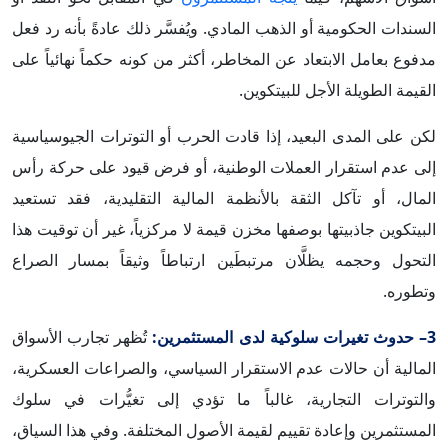
السندات الحكومية أو الذهب المادي. ويُفسَّر ذلك عادةً بأنه رد فعل
مدفوع بعامل الابتعاد عن المخاطر، أكثر من كونه حكماً نهائياً على
القيمة الطويلة الأجل للبيتكوين.
لكن على المدى البعيد، إذا قادت الحرب أو التوترات الجيوسياسية
إلى عدم استقرار العملات الوطنية، أو فرض قيود على حركة رأس
المال، أو تآكل الثقة بالأنظمة المالية التقليدية، فقد تستعيد
البيتكوين جاذبيتها بوصفها مخزن قيمة لا مركزياً، غير أن توقيت هذا
التحول وحجمه يظلَّان مرتبطَين ارتباطاً وثيقاً بمسار الصراع
وتطوره.
3– حدوث تغيرات سلوكية لدى المستثمرين:
تُظهر تجارب الأسواق
المالية أن حالات عدم الاستقرار السياسي، والصراعات العسكرية،
والتوترات التجارية، غالباً ما تؤدي إلى تغيُّرات في سلوك
المستثمرين وإعادة تقييم لقيمة الأصول المختلفة. وفي هذا السياق،