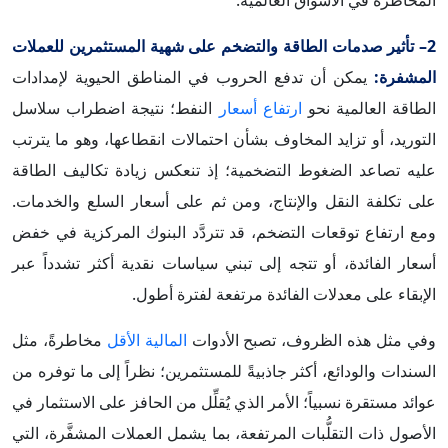
المخاطرة في الأسواق العالمية.
2– تأثير صدمات الطاقة والتضخم على شهية المستثمرين للعملات
المشفرة:
يمكن أن تدفع الحروب في المناطق الحيوية لإمدادات
الطاقة العالمية نحو
ارتفاع أسعار
النفط؛ نتيجة اضطراب سلاسل
التوريد، أو تزايد المخاوف بشأن احتمالات انقطاعها، وهو ما يترتب
عليه تصاعد الضغوط التضخمية؛ إذ تنعكس زيادة تكاليف الطاقة
على تكلفة النقل والإنتاج، ومن ثم على أسعار السلع والخدمات.
ومع ارتفاع توقعات التضخم، قد تتردَّد البنوك المركزية في خفض
أسعار الفائدة، أو تتجه إلى تبني سياسات نقدية أكثر تشدداً عبر
الإبقاء على معدلات الفائدة مرتفعة لفترة أطول.
وفي مثل هذه الظروف، تصبح الأدوات
المالية الأقل
مخاطرةً، مثل
السندات والودائع، أكثر جاذبيةً للمستثمرين؛ نظراً إلى ما توفره من
عوائد مستقرة نسبياً؛ الأمر الذي يُقلِّل من الحافز على الاستثمار في
الأصول ذات التقلُّبات المرتفعة، بما يشمل العملات المشفَّرة، التي