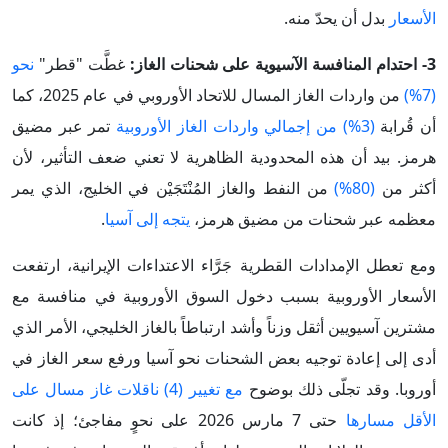
الأسعار
بدل أن يحدّ منه.
3- احتدام المنافسة الآسيوية على شحنات الغاز:
غطَّت "قطر"
نحو
(7%)
من واردات الغاز المسال للاتحاد الأوروبي في عام 2025، كما
أن قُرابة
(3%) من إجمالي واردات الغاز الأوروبية
تمر عبر مضيق
هرمز. بيد أن هذه المحدودية الظاهرية لا تعني ضعف التأثير، لأن
أكثر من
(80%)
من النفط والغاز المُنْتَجَيْن في الخليج، الذي يمر
معظمه عبر شحنات من مضيق هرمز،
يتجه إلى آسيا
.
ومع تعطل الإمدادات القطرية جَرَّاء الاعتداءات الإيرانية، ارتفعت
الأسعار الأوروبية بسبب دخول السوق الأوروبية في منافسة مع
مشترين آسيويين أثقل وزناً وأشد ارتباطاً بالغاز الخليجي، الأمر الذي
أدى إلى إعادة توجيه بعض الشحنات نحو آسيا ورفع سعر الغاز في
أوروبا. وقد تجلّى ذلك بوضوح
مع تغيير (4) ناقلات غاز مسال على
الأقل مسارها
حتى 7 مارس 2026 على نحوٍ مفاجئ؛ إذ كانت