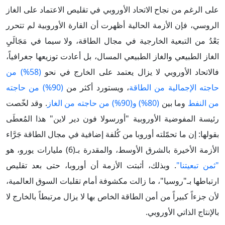
على الرغم من نجاح الاتحاد الأوروبي في تقليص الاعتماد على الغاز
الروسي، فإن الأزمة الحالية أظهرت أن القارة الأوروبية لم تتحرر
بَعْدُ من التبعية الخارجية في مجال الطاقة، ولا سيما في مَجَالَيِ
الغاز الطبيعي والغاز الطبيعي المسال، بل أعادت توزيعها جغرافياً،
فالاتحاد الأوروبي لا يزال يعتمد على الخارج في نحو
(58%) من
حاجته الإجمالية من الطاقة
، ويستورد أكثر من
(90%) من حاجته
من النفط
وما بين
(80%) و(90%) من حاجته من الغاز
. وقد لخّصت
رئيسة المفوضية الأوروبية "أورسولا فون دير لاين" هذا المُعطَى
بقولها: إن ما تحمّلته أوروبا من كُلفة إضافية في مجال الطاقة جَرَّاء
الأزمة الأخيرة بالشرق الأوسط، والمقدرة بـ(6) مليارات يورو، هو
"ثمن تبعيتنا"
. وبذلك، أثبتت الأزمة أن أوروبا، حتى بعد تقليص
ارتباطها بـ"روسيا"، ما زالت مكشوفة أمام تقلبات السوق العالمية،
لأن جزءاً كبيراً من أمن الطاقة الخاص بها لا يزال مرتبطاً بالخارج لا
بالإنتاج الذاتي الأوروبي.