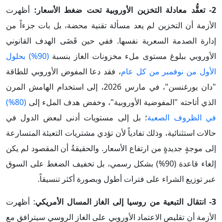
2- تعقُّد معادلة التخزين الأوروبية تحت ضغط الأسعار:
أظهرت
الأزمة أن التخزين لم يعد مسألة تقنية محضة، بل بات جزءاً من
إدارة الصدمة السعرية نفسها. ففي حين قَضَى الهدف القانوني
الأوروبي ببلوغ مستوى ملء مخزونات الغاز بنسبة
(90%) بحلول
الأول من نوفمبر من كل عام
، فقد دعا المفوض الأوروبي للطاقة
"دان يورغنسن"، في مارس 2026، إلى استخدام الهامش المرن
الذي أتاحته "المفوضية الأوروبية"، وخفض هدف الملء إلى
(80%)
في الظروف الصعبة
؛ بل إلى مستويات أدنى لبعض الدول في
حالات استثنائية، وذلك تفادياً لأن تؤدي مشتريات التعبئة المتسارعة
إلى موجةٍ جديدةٍ من ارتفاع الأسعار. والحقيقةُ أن المقصود لم يكن
إلغاء قاعدة (90%) بشكل رسمي، بل تخفيف الضغط على السوق
عبر توزيع الشراء على فترات أطول وبصورة أكثر تنسيقاً.
3- انتقال التبعية من روسيا إلى الغاز المسال الأمريكي
: أظهرت
الأزمة أن تقليص الاعتماد الأوروبي على الغاز الروسي سيترافق مع