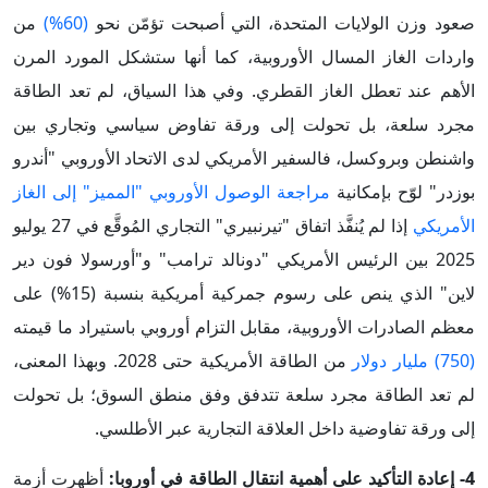
صعود وزن الولايات المتحدة، التي أصبحت تؤمّن نحو
(60%)
من
واردات الغاز المسال الأوروبية، كما أنها ستشكل المورد المرن
الأهم عند تعطل الغاز القطري. وفي هذا السياق، لم تعد الطاقة
مجرد سلعة، بل تحولت إلى ورقة تفاوض سياسي وتجاري بين
واشنطن وبروكسل، فالسفير الأمريكي لدى الاتحاد الأوروبي "أندرو
بوزدر" لوّح بإمكانية
مراجعة الوصول الأوروبي "المميز" إلى الغاز
الأمريكي
إذا لم يُنفَّذ اتفاق "تيرنبيري" التجاري المُوقَّع في 27 يوليو
2025 بين الرئيس الأمريكي "دونالد ترامب" و"أورسولا فون دير
لاين" الذي ينص على رسوم جمركية أمريكية بنسبة (15%) على
معظم الصادرات الأوروبية، مقابل التزام أوروبي باستيراد ما قيمته
(750) مليار دولار
من الطاقة الأمريكية حتى 2028. وبهذا المعنى،
لم تعد الطاقة مجرد سلعة تتدفق وفق منطق السوق؛ بل تحولت
إلى ورقة تفاوضية داخل العلاقة التجارية عبر الأطلسي.
4- إعادة التأكيد على أهمية انتقال الطاقة في أوروبا:
أظهرت أزمة