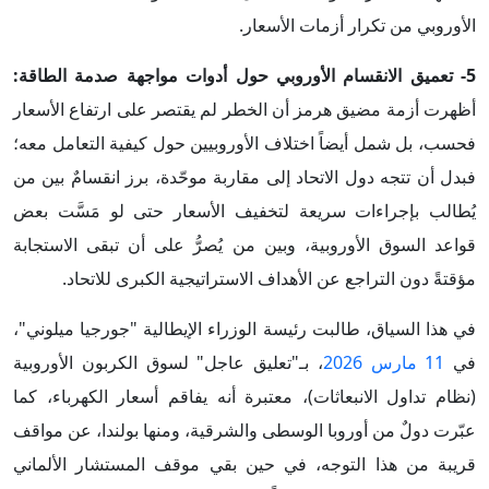
الأوروبي من تكرار أزمات الأسعار.
5- تعميق الانقسام الأوروبي حول أدوات مواجهة صدمة الطاقة:
أظهرت أزمة مضيق هرمز أن الخطر لم يقتصر على ارتفاع الأسعار
فحسب، بل شمل أيضاً اختلاف الأوروبيين حول كيفية التعامل معه؛
فبدل أن تتجه دول الاتحاد إلى مقاربة موحّدة، برز انقسامٌ بين من
يُطالب بإجراءات سريعة لتخفيف الأسعار حتى لو مَسَّت بعض
قواعد السوق الأوروبية، وبين من يُصرُّ على أن تبقى الاستجابة
مؤقتةً دون التراجع عن الأهداف الاستراتيجية الكبرى للاتحاد.
في هذا السياق، طالبت رئيسة الوزراء الإيطالية "جورجيا ميلوني"،
في
11 مارس 2026
، بـ"تعليق عاجل" لسوق الكربون الأوروبية
(نظام تداول الانبعاثات)، معتبرة أنه يفاقم أسعار الكهرباء، كما
عبّرت دولٌ من أوروبا الوسطى والشرقية، ومنها بولندا، عن مواقف
قريبة من هذا التوجه، في حين بقي موقف المستشار الألماني