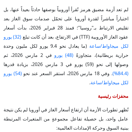
لم تعد أزمة مضيق هرمز تُقرأ أوروبياً بوصفها حادثاً بعيداً عنها، بل
اختباراً مباشراً لقدرة أوروبا على تحمّل صدمات سوق الغاز بعد
تقليص الارتباط بـ"روسيا"؛ فمنذ 28 فبراير 2026، بدأت أسعار
عقود الغاز الأوروبية (TTF) في الارتفاع، بعد أن كانت تبلغ
(32) يورو
لكل ميجاواط/ساعة
(ما يعادل نحو 9.4 يورو لكل مليون وحدة
حرارية بريطانية)، متجاوزةً
(48) يورو
في 2 مارس 2026، ثم
وصولها إلى نحو (59) يورو في 3 مارس 2026، بزيادة قدرها
(84.4%)
. وفي 18 مارس 2026، استقر السعر عند نحو
(54) يورو
لكل ميجاواط/ساعة
.
محفزات رئيسية
تُظهر تطورات الأزمة أن ارتفاع أسعار الغاز في أوروبا لم يكن نتيجة
عامل واحد، بل حصيلة تفاعل مجموعةٍ من المتغيرات المرتبطة
ببنية السوق وحركة الإمدادات العالمية: