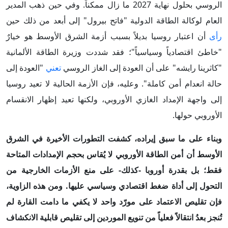
الروسي بحلول نهاية 2027 ما زال ممكناً. وفي حين ذهب المدير
العام لوكالة الطاقة الدولية "فاتح بيرول" إلى أبعد من ذلك حين
رأى
أن اعتبار روسيا بديلاً بسبب أزمة الشرق الأوسط هو خيارٌ
"خاطئ اقتصادياً وسياسياً"؛ فقد شددت وزيرة الطاقة الألمانية
"كاثرينا رايشه" على أن العودة إلى الغاز الروسي
تعني
"العودة إلى
حالة انعدام أمن كاملة". وعليه، فإن الأزمة الحالية لا تعيد روسيا
إلى واجهة الإمداد الغازي الأوروبي، ولكنها تعيد إظهار الانقسام
الأوروبي حولها.
وبناء على ما سبق إيراده، كشفت التطورات الأخيرة في الشرق
الأوسط أن أمن الطاقة الأوروبي لا يُقاس بحجم الإمدادات المتاحة
فقط؛ بل بقدرة أوروبا -كذلك- على منع الأزمات الخارجية من
التحول إلى أداة ضغط اقتصادي وسياسي عليها. ومن هذه الزاوية،
فإن تقليص الاعتماد على مورّد واحد لا يكفي ما دامت القارة لم
تُنجز بعدُ انتقالاً فعلياً من تنويع الموردين إلى تقليص قابلية الانكشاف