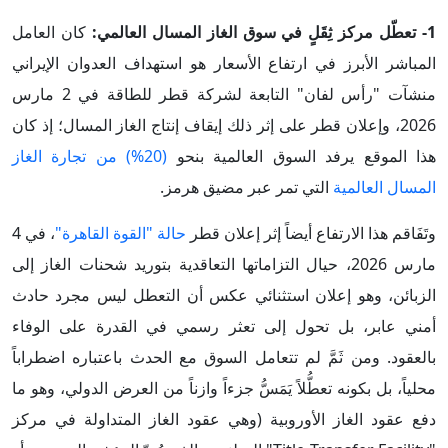
1- تعطّل مركز ثِقَلٍ في سوق الغاز المسال العالمي:
كان العامل
المباشر الأبرز في ارتفاع الأسعار هو استهداف العدوان الإيراني
منشآت "رأس لفان" التابعة لشركة قطر للطاقة في 2 مارس
2026، وإعلان قطر على إثر ذلك إيقاف إنتاج الغاز المسال؛ إذ كان
هذا الموقع يرفد السوق العالمية بنحو
(20%) من تجارة الغاز
المسال العالمية
التي تمر عبر مضيق هرمز.
وتَفَاقم هذا الارتفاع أيضاً إثر إعلان قطر
حالة "القوة القاهرة"
، في 4
مارس 2026، حيال التزاماتها التعاقدية بتوريد شحنات الغاز إلى
الزبائن، وهو إعلان استثنائي عكس أن التعطل ليس مجرد حادث
أمني عابر، بل تحول إلى تعثر رسمي في القدرة على الوفاء
بالعقود. ومن ثَمَّ لم تتعامل السوق مع الحدث باعتباره اضطراباً
محلياً، بل بكونه تعطُّلاً يَمَسُّ جزءاً وازناً من العرض الدولي، وهو ما
دفع عقود الغاز الأوروبية (وهي عقود الغاز المتداولة في مركز