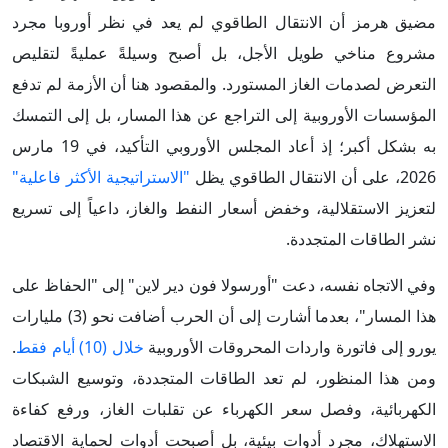
مضيق هرمز أن الانتقال الطاقوي لم يعد في نظر أوروبا مجرد
مشروع مناخي طويل الأجل، بل أصبح وسيلةً عمليةً لتقليص
التعرض لصدمات الغاز المستورد. والمقصود هنا أن الأزمة لم تدفع
المؤسسات الأوروبية إلى التراجع عن هذا المسار، بل إلى التمسك
به بشكل أكبر؛ إذ أعاد المجلس الأوروبي التأكيد، في 19 مارس
2026، على أن الانتقال الطاقوي يظل
"الاستراتيجية الأكثر فاعلية"
لتعزيز الاستقلالية، وخفض أسعار النفط والغاز، داعياً إلى تسريع
نشر الطاقات المتجددة.
وفي الاتجاه نفسه، دعت "أورسولا فون دير لاين" إلى "الحفاظ على
هذا المسار"، بعدما أشارت إلى أن الحرب أضافت نحو (3) مليارات
يورو إلى فاتورة واردات المحروقات الأوروبية
خلال (10) أيام فقط
.
ومن هذا المنظور، لم تعد الطاقات المتجددة، وتوسيع الشبكات
الكهربائية، وفصل سعر الكهرباء عن تقلبات الغاز، ورفع كفاءة
الاستهلاك، مجرد أدوات بيئية، بل أصبحت أدوات لحماية الاقتصاد