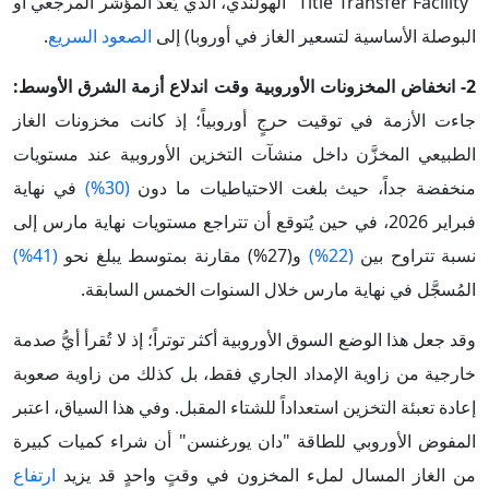
"Title Transfer Facility" الهولندي، الذي يُعدّ المؤشر المرجعي أو
البوصلة الأساسية لتسعير الغاز في أوروبا) إلى
الصعود السريع
.
2- انخفاض المخزونات الأوروبية وقت اندلاع أزمة الشرق الأوسط:
جاءت الأزمة في توقيت حرجٍ أوروبياً؛ إذ كانت مخزونات الغاز
الطبيعي المخزَّن داخل منشآت التخزين الأوروبية عند مستويات
منخفضة جداً، حيث بلغت الاحتياطيات ما دون
(30%)
في نهاية
فبراير 2026، في حين يُتوقع أن تتراجع مستويات نهاية مارس إلى
نسبة تتراوح بين
(22%)
و(27%) مقارنة بمتوسط يبلغ نحو
(41%)
المُسجَّل في نهاية مارس خلال السنوات الخمس السابقة.
وقد جعل هذا الوضع السوق الأوروبية أكثر توتراً؛ إذ لا تُقرأ أيُّ صدمة
خارجية من زاوية الإمداد الجاري فقط، بل كذلك من زاوية صعوبة
إعادة تعبئة التخزين استعداداً للشتاء المقبل. وفي هذا السياق، اعتبر
المفوض الأوروبي للطاقة "دان يورغنسن" أن شراء كميات كبيرة
من الغاز المسال لملء المخزون في وقتٍ واحدٍ قد يزيد
ارتفاع