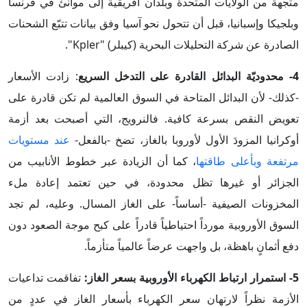
متجهة من الولايات المتحدة وبلدان أفريقية إلى موانئ في فرنسا
وبلجيكا وإسبانيا، قبل أن تتحول نحو آسيا وفق بيانات تتبّع الشحنات
الصادرة عن شركة التحليلات البحرية (كيبلر) "Kpler".
4- محدوديّة البدائل القادرة على التدخل السريع
: زادت الأسعار
-كذلك- لأن البدائل المتاحة في السوق العالمية لم تكن قادرة على
تعويض النقص بسرعة كافية. فالنرويج، التي أصبحت بعد أزمة
أوكرانيا المزودَ الأول لأوروبا بالغاز، تضخ -بالفعل-
عند مستويات
مرتفعة وبأعلى طاقتها
، كما أن الزيادة عبر خطوط الأنابيب من
الجزائر أو غيرها تظل محدودة، في حين تعتمد إعادة ملء
المخزونات الصيفية -أساساً- على الغاز المسال. وعليه، لم تجد
السوق الأوروبية مورداً احتياطياً قادراً على كبح موجة الصعود دون
دفع أثمانٍ باهظة، بل واجهت عرضاً عالمياً متأزماً.
5- استمرار ارتباط الكهرباء الأوروبية بسعر الغاز:
تفاقمت تداعيات
الأزمة نظراً لارتهان سعر الكهرباء بأسعار الغاز في عددٍ من