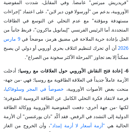
"فريدريش ميرتس" غامضاً. وفي المقابل، شددت المفوضية
الأوروبية، بدعم من "أورسولا فون دير لاين"، على اعتماد "إجراءات
مستهدفة ومؤقتة" مع عدم التخلي عن التوسع في الطاقات
المتجددة. أما الرئيس الفرنسي "إيمانويل ماكرون"، فربط جانباً من
الحل بإعادة حرية الملاحة في مضيق هرمز، موضحاً في
9 مارس
2026
أن أي تحرك لتنظيم ائتلاف بحري أوروبي أو دولي لن يصبح
ممكناً إلا بعد تجاوز "المرحلة الأكثر سخونة من الصراع".
6- إعادة فتح النقاش الأوروبي حول العلاقات مع روسيا:
أدخلت
الأزمة عاملاً جديداً في العلاقة الطاقوية مع روسيا؛ فهي -من جهة-
منحت بعض الأصوات الأوروبية،
خصوصاً في المجر وسلوفاكيا
،
فرصة لانتقاد فكرة التخلي الكامل عن الطاقة الروسية المتوفرة؛
لكنها -من جهة أخرى- دفعت المفوضية الأوروبية ووكالة الطاقة
الدولية إلى التشدد في الرفض. فقد أكّد "دان يورغنسن" أن الأزمة
الحالية هي
"أزمة أسعار لا أزمة إمداد"
، وأن الخروج من الغاز