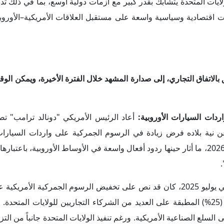
إلى (25%)، بدءاً من الأسبوع الأول من مايو 2026، ما أثار حينها ردود أفعال واسعة في الأوساط الأوروبية، 
.
ة على السيارات
بل،
سلع الصناعية الأمريكية. ورغم تنفيذ الولايات المتحدة جانباً من التزام
ل الاتفاق حيز التنفيذ.
خلال لقاء تلفزيوني في الرابع من مايو 2026،
أشار الممثل التج
 رسومها الجمركية أو إطارها التنظيمي بما يتماشى مع الاتفاقية. كما
بي،
معرباً عن مخاوفه بشأن التعديلات المقترحة على التشريع. إذ م
، وهو ما جعل الإدارة الأمريكية بعد أشهر من المناقشات، تصل إلى قنا
افية.
نييه"، على أن الاتحاد الأوروبي لا يزال ملتزماً تماماً بالاتفاقية ويع