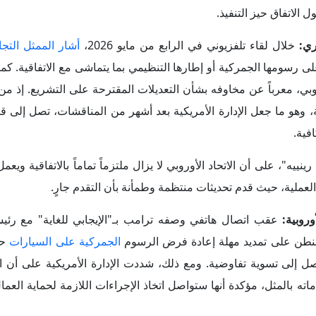
 العملية، حيث قدم تحديثات منتظمة وطمأنة بأن التقدم جارٍ.
عقب اتصال هاتفي وصفه ترامب بـ"الإيجابي للغاية" مع رئي
الجمركية على السيارات
حت
ل إلى تسوية تفاوضية. ومع ذلك، شددت الإدارة الأمريكية على أن الت
اماته بالمثل، مؤكدة أنها ستواصل اتخاذ الإجراءات اللازمة لحماية العم
خلال جولة المفاوضات المنعقدة
في السادس من مايو
26
ي المؤجل مع الولايات المتحدة، ما أثار تكهنات بتفاقم الأزمة بين الات
وصل إلى اتفاق مبدئي بشأن إدراج بنود أساسية ضمن الاتفاق التجاري
فاق في حال حدوث اضطراب في السوق الأوروبية نتيجة زيادة غير عادلة
ات الدول الأعضاء، في ظل استمرار المفاوضات المكثفة المتعلقة بمو