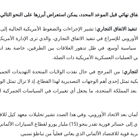
ية تمثل إحدى أهم الوجهات التصديرية لهذا القطاع. إذ لا تزال تمثل الول
 بعد المملكة المتحدة، ما يجعل أي تغييرات في السياسات الجمركية ا
لمان بعد الاتحاد الأوروبي، وفي هذا الصدد تشير تحليلات معهد كيل للاق
السيارات الأوروبية قد يؤدي إلى خسائر فورية تقدر بنحو (15) مليار يورو لقطاع ال
إذا لم يتم تسريع تنفيذ الاتفاقية في الموعد المحدد لها، فم
اري بين الجانبين. ولعل مؤشرات ذلك قد بدت فعلياً، حيث انخفضت 
) مليار
يورو في عام 2025، فيما تراجعت نسبة السيارات ا
حافلات إلى الولايات المتحدة انخفاضاً حاداً، حيث
تراجعت من (8,484)
ية بين الجانبين، وهو ما يدفع للقول بأن هذه الأرقام مرشحة نحو مزيد م