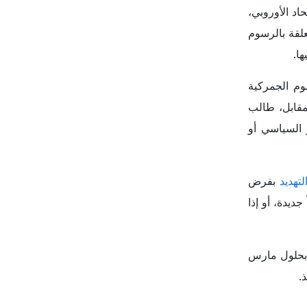
تهديد
بفرض
ديدة، أو إذا
ً بحلول مارس
ذ.
بعادٍ سياسية
أنه لم يُنفذ
اع التوترات
ركية،
أن تتأثر