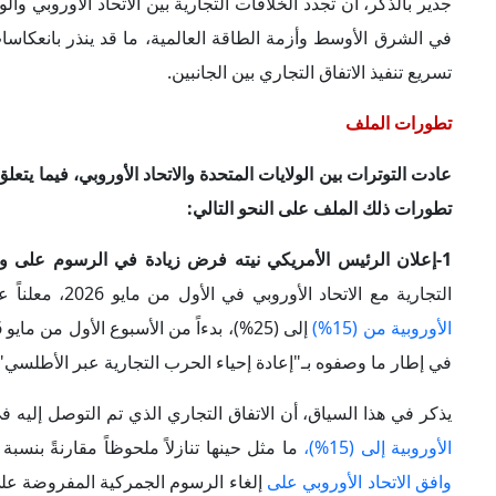
التجارية مع الاتحاد الأوروبي في الأول من مايو 2026، معلناً عن نية بلاده فرض زيادة في الرسوم الجمركية على واردات السيارات والشاحنات
الأوروبية من (15%)
في إطار ما وصفوه بـ"إعادة إحياء الحرب التجارية عبر الأطلسي"
يذكر في هذا السياق، أن الاتفاق التجاري الذي تم التوصل إليه في يوليو 2025، كان قد نص على تخفيض الرسوم الجمركية الأمريكي
الأوروبية إلى (15%)،
ما مثل حينها تنازلاً ملحوظاً مقارنةً بنسبة (25%) المطبقة على العديد من الشركاء التجاريين للولايات المتحدة. وفي المقا
وافق الاتحاد الأوروبي على
إلغاء الرسوم الجمركية المفروضة على ال
الاتحاد الأوروبي يستكمل إجراءاته التشريعية الداخلية اللازمة لدخو
2-انتقادات أمريكية لبطء تحركات أوروبا في تنفيذ الاتفاق التجاري:
"جيمسون جرير" إلى أن بروكسل لم تُجرِ بعد تغييرات جوهرية على
مشروع قانون الرسوم الجمركية يتقدم ببطء في البرلمان الأورو
فإن من شأن تلك التعديلات أن تُضعف الأثر المرجو من الاتفاقية
مُلزمة بالوفاء الكامل بالتزاماتها إذا لم تتحرك أوروبا بالسرعة الك
وفي المقابل،
شدد المتحدث باسم
المفوضية الأوروبية، "توماس ري