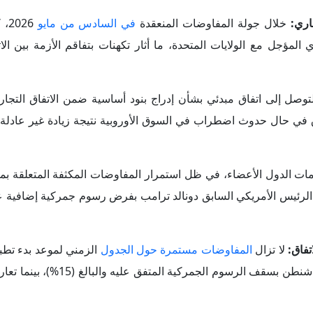
ت الرئيس الأمريكي السابق دونالد ترامب بفرض رسوم جمركية إضافية 
لا تزال
المفاوضات مستمرة حول الجدول
الزمني لموعد بدء تطبيق
يطالب البرلمان الأوروبي بأن يبدأ تنفيذ الاتفاق فقط بعد التزام واشنطن
وروبي والولايات المتحدة موافقة كلّ من البرلمان الأوروبي ومجلس الاتح
ر عملية ديمقراطية بدأت رسمياً في أغسطس 2025 عبر مقترحين تشريعيين قدمتهما المفوضية الأوروبية بشأن الجوا
ا، فيما لا تزال المفاوضات جارية للوصول إلى صيغة نهائية متفق عليه
لمحت الولايات المتحدة إلى إمكانية مضاعفة الرس
وبي
على التنفيذ السريع للاتفاق بح
عمل الاتفاق، مؤكدين ضرورة ألا يتحول الاتفاق إلى أداة للابتزاز