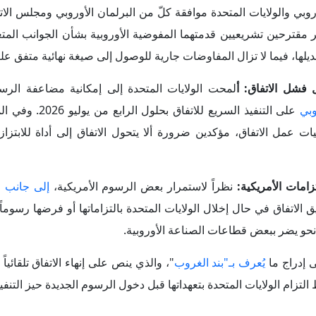
زامات الأمريكية:
نظراً لاستمرار بعض الرسوم الأمريكية،
إلى جانب ال
الاتفاق في حال إخلال الولايات المتحدة بالتزاماتها أو فرضها رسوماً ج
ى نحو يضر ببعض قطاعات الصناعة الأوروبية.
ى إدراج ما
يُعرف بـ"بند الغروب
"، والذي ينص على إنهاء الاتفاق تلقائيا
التزام الولايات المتحدة بتعهداتها قبل دخول الرسوم الجديدة حيز التنفي
تفاق نهائي قبل الموعد المحدد، يمكن استعراض أبرزها على النحو التالي:
تشير الإجراءات والضغوط الأمريكية الحالية إلى أ
روبي للإسراع في تنفيذ الاتفاق التجاري، والذي ترى الإدارة الأمريكية 
سياسية أوسع، في ظل تدهور العلاقات بين الطرفين، خاصة بعد اندل
في العمليات العسكرية الأمريكية ذات الصلة.
من المرجح في حال نفذت الولايات المتحدة التهديدات الجم