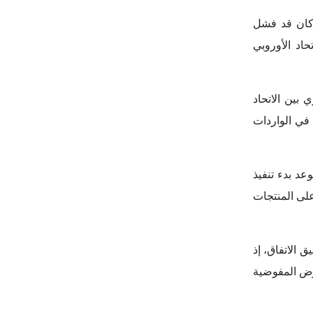
على المنتجات
 الاتفاق، إذ
 بسقف الرسوم الجمركية المتفق عليه والبالغ (15%)، بينما تعارض المفوضية
اد الأوروبي،
نب المتعلقة بالرسوم
ا.
وم الجمركية
لول الرابع من يوليو 2026. وفي المقابل، طالب
 السياسي أو