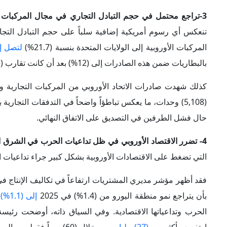
4- تضرر الاقتصاد الأوروبي في ظل تداعيات الحرب في الشرق الأوسط:
التي تضغط على الاقتصادات الأوروبية بشكل كبير جراء تداعيات
فقد أظهر مؤشر مديري المشتريات ارتفاعاً في تكاليف الإنتاج في 
بأن يتراجع نمو منطقة اليورو من (1.4%) في 2025
إلى (1.1%) في 2026
الحرب وتداعياتها الاقتصادية. وفي السياق ذاته، أوضحت رئيسة 
ارتفعت بأكثر من
(27) مليار يورو
خلال (60) يوماً فقط 
التجارية بين الولايات المتحدة والاتحاد الأوروبي، وما قد يترك
في الشرق الأوسط.
5-ارتفاع مخاطر اضطراب سلاسل التوريد العالمية:
قد
تؤدي حا
المناخ الاستثماري، ما يدفعها نحو تأجيل الاستثمارات، بما قد ينع
وفي المقابل، قد تدفع السياسات الحمائية الأمريكية بعض الدول إل
ومتوازناً، خاصة وأن الاتحاد الأوروبي يمتلك بالفعل شبكة واسع
نسبياً على تخطي الأزمة رغم الخسائر المحتملة.