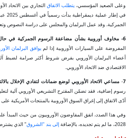
7
-
مساعي الاتحاد الأوروبي لوضع ضمانات لتفادي الإخلال بالالت
رسوم إضافية، فقد تضمّن المقترح التشريعي الأوروبي آلية لتعليق 
أدّى الاتفاق إلى إغراق السوق الأوروبية بالمنتجات الأمريكية عل
وفي هذا الصدد، اتفق المفاوضون الأوروبيون من حيث المبدأ عل
2028، ما لم يتم تجديده، بالإضافة
إلى بند "الشروق
" الذي يشترط 
تداعيات محتملة
ثمة تداعيات سلبية محتملة إذا لم ينجح الجانبان في التوصل إلى ا
1- استمرار الضغوط الأمريكية على الاتحاد الأوروبي للإسراع في تنفيذ الاتفاق التجاري:
واقتصادية متداخلة؛ إذ تهدف من ناحية إلى الضغط على الاتحاد الأو
بالسرعة الكافية. ومن ناحية أخرى، تحمل هذه الخطوة رسالة 
المرتبطة بالملف الإيراني، وامتناع الدول الأوروبية عن الانخراط 
2- توقعات بتدهور صناعة السيارات الأوروبية إذا فشل الاتفاق التجاري: