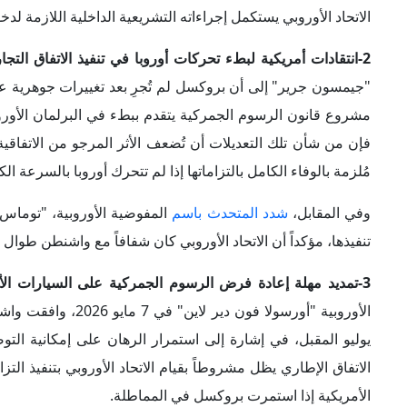
تنفيذها، مؤكداً أن الاتحاد الأوروبي كان شفافاً مع واشنطن طوال
3-تمديد مهلة إعادة فرض الرسوم الجمركية على السيارات الأوروبية:
الأوروبية "أورسولا فون دير لاين" في 7 مايو 2026، وافقت واشنطن على تمديد مهلة إعادة فرض الرسوم
يوليو المقبل، في إشارة إلى استمرار الرهان على إمكانية التوص
الاتفاق الإطاري يظل مشروطاً بقيام الاتحاد الأوروبي بتنفيذ التز
الأمريكية إذا استمرت بروكسل في المماطلة.
4-توصل البرلمان الأوروبي إلى تسوية مبدئية ضمن الاتفاق التجاري:
الاتحاد الأوروبي في التوصل إلى الصيغة النهائية لاتفاقه التجار
والولايات المتحدة.
غير أنه في 13 مايو 2026،
نجح مفاوضو الاتحاد
الأوروبي في الت
الأوروبي والولايات المتحدة، تسمح بموجبها بتعليق العمل بالات
الأمريكية.
وقد تم التوصل إلى هذا
التفاهم بين المشرعين
الأوروبيين وحكوم