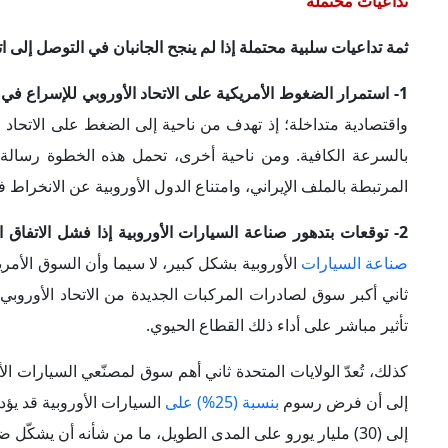
صناعة السيارات
الأوروبية بشكل كبير، لا سيما وأن السوق الأمريك
ثاني أكبر سوق لصادرات المركبات الجديدة من الاتحاد الأوروبي
تأثير مباشر على أداء ذلك القطاع الحيوي.
كذلك، تُعدّ الولايات المتحدة ثاني أهم سوق لمصنّعي السيارات الأ
إلى أن فرض رسوم
بنسبة (25%) على
إلى (30) مليار يورو على المدى الطويل، ما من شأنه أن يشكّل ضربة قوية للاقتصاد الألماني الذي يعاني فعلياً من تباطؤ نسبي.
3-تراجع محتمل في حجم التبادل التجاري في مجال المركبات التجارية:
تنعكس أي رسوم أمريكية إضافية سلباً على حجم التبادل التج
المركبات الأوروبية إلى الولايات المتحدة بنسبة (21.7%)
لتصل إلى (31
بالبطاريات ضمن هذه الصادرات إلى (12%) بعد أن كانت تقارب (15%) في عام 2024.
كذلك شهدت صادرات الاتحاد الأوروبي من المركبات التجارية وال
(5,108) وحدات، ما يعكس تباطؤاً واضحاً في التدفقات التجار
حال فشل الطرفين في التصديق على الاتفاق النهائي.